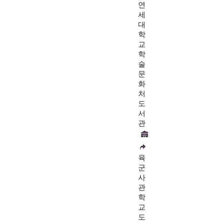
연
세
대
학
교
학
술
문
화
처
도
서
관
육
군
사
관
학
교
도