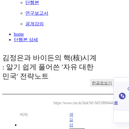
단행본
연구보고서
공개강의
home
단행본 상세
김정은과 바이든의 핵(核)시계
: 알기 쉽게 풀어쓴 '자유 대한
민국' 전략노트
한글로보기
료
https://www.riss.kr/link?id=M15890444
저자
곽
길
섭