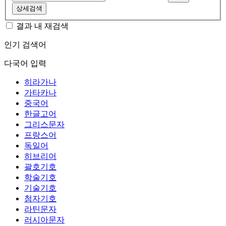
상세검색
결과 내 재검색
인기 검색어
다국어 입력
히라가나
가타카나
중국어
한글고어
그리스문자
프랑스어
독일어
히브리어
괄호기호
학술기호
기술기호
첨자기호
라틴문자
러시아문자