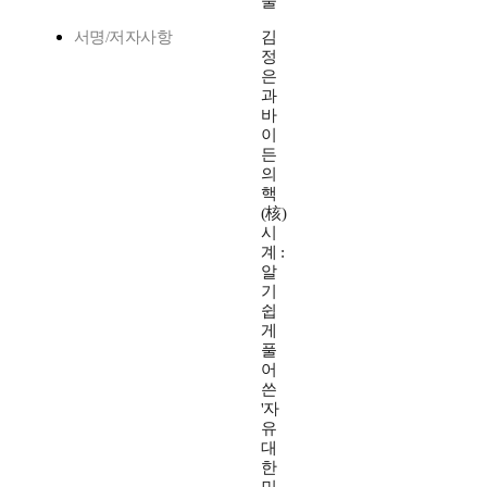
울
서명/저자사항
김
정
은
과
바
이
든
의
핵
(核)
시
계 :
알
기
쉽
게
풀
어
쓴
'자
유
대
한