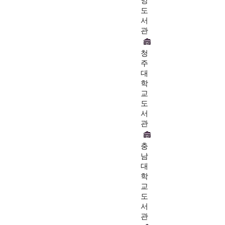
앙
도
서
관
청
주
대
학
교
도
서
관
충
남
대
학
교
도
서
관