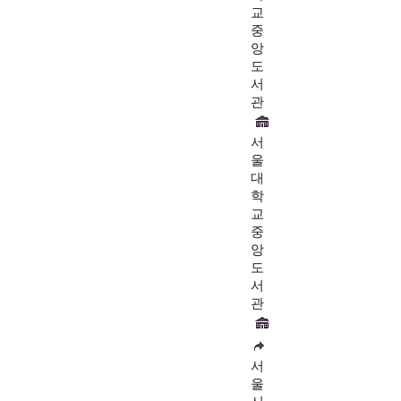
교
중
앙
도
서
관
서
울
대
학
교
중
앙
도
서
관
서
울