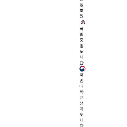
정
보
원
국
립
중
앙
도
서
관
국
민
대
학
교
성
곡
도
서
관