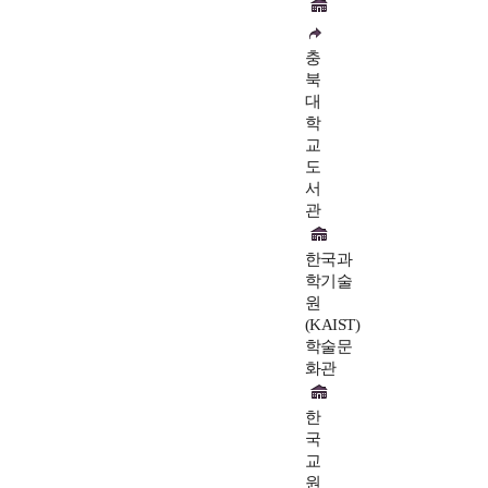
충
북
대
학
교
도
서
관
한국과
학기술
원
(KAIST)
학술문
화관
한
국
교
원