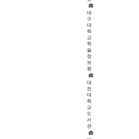
대
구
대
학
교
학
술
정
보
원
대
전
대
학
교
도
서
관