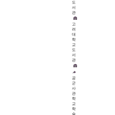
도
서
관
고
려
대
학
교
도
서
관
공
군
사
관
학
교
학
술