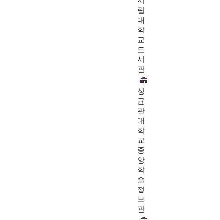
시
립
대
학
교
도
서
관
성
균
관
대
학
교
중
앙
학
술
정
보
관