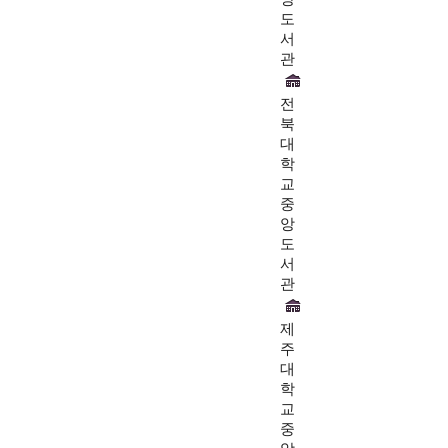
도
서
관
전
북
대
학
교
중
앙
도
서
관
제
주
대
학
교
중