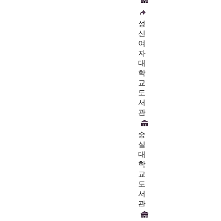
성
신
여
자
대
학
교
도
서
관
숭
실
대
학
교
도
서
관