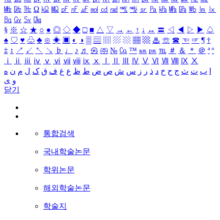
㎒
㎓
㎔
Ω
㏀
㏁
㎊
㎋
㎌
㏖
㏅
㎭
㎮
㎯
㏛
㎩
㎪
㎫
㎬
㏝
㏐
㏓
㏃
㏉
㏜
㏆
§
※
☆
★
○
●
◎
◇
◆
□
■
△
▽
→
←
↑
↓
↔
〓
◁
◀
▷
▶
♤
♠
♡
♥
♧
♣
⊙
◈
▣
◐
◑
▒
▤
▥
▨
▧
▦
▩
♨
☏
☎
☜
☞
¶
†
‡
↕
↗
↙
↖
↘
♭
♩
♪
♬
㉿
㈜
№
㏇
™
㏂
㏘
℡
＃
＆
＊
＠
ª
º
ⅰ
ⅱ
ⅲ
ⅳ
ⅴ
ⅵ
ⅶ
ⅷ
ⅸ
ⅹ
Ⅰ
Ⅱ
Ⅲ
Ⅳ
Ⅴ
Ⅵ
Ⅶ
Ⅷ
Ⅸ
Ⅹ
ا
ب
ت
ث
ج
ح
خ
د
ذ
ر
ز
س
ش
ص
ض
ط
ظ
ع
غ
ف
ق
ک
ل
م
ن
ه
و
ی
닫기
통합검색
국내학술논문
학위논문
해외학술논문
학술지