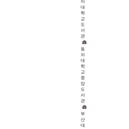
아
대
학
교
도
서
관
동
의
대
학
교
중
앙
도
서
관
부
산
대