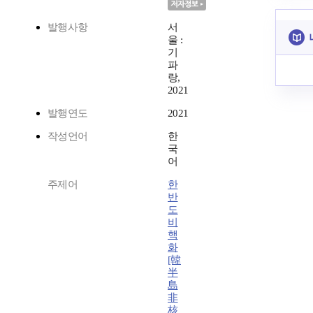
발행사항
서
울 :
기
파
랑,
2021
발행연도
2021
작성언어
한
국
어
주제어
한
반
도
비
핵
화
[韓
半
島
非
核