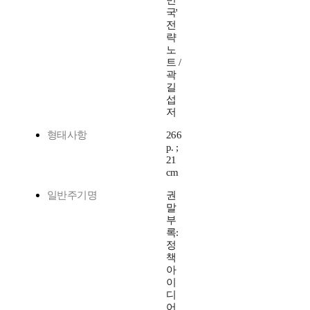
민
국'
전
략
노
트 /
곽
길
섭
저
형태사항
266
p. ;
21
cm
일반주기명
권
말
부
록:
정
책
아
이
디
어