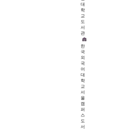
대
학
교
도
서
관
한
국
외
국
어
대
학
교
서
울
캠
퍼
스
도
서