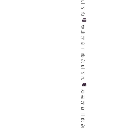
도
서
관
경
북
대
학
교
중
앙
도
서
관
경
희
대
학
교
중
앙