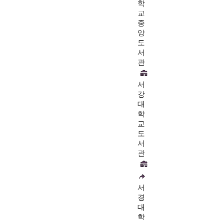
학
교
중
앙
도
서
관
서
강
대
학
교
도
서
관
서
경
대
학