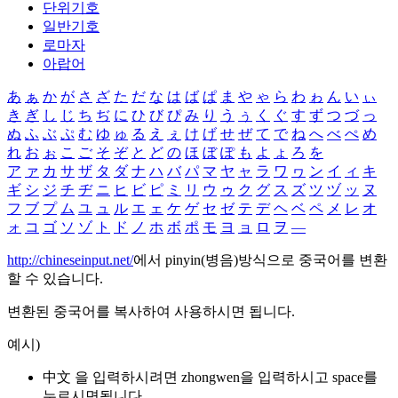
단위기호
일반기호
로마자
아랍어
あ
ぁ
か
が
さ
ざ
た
だ
な
は
ば
ぱ
ま
や
ゃ
ら
わ
ゎ
ん
い
ぃ
き
ぎ
し
じ
ち
ぢ
に
ひ
び
ぴ
み
り
う
ぅ
く
ぐ
す
ず
つ
づ
っ
ぬ
ふ
ぶ
ぷ
む
ゆ
ゅ
る
え
ぇ
け
げ
せ
ぜ
て
で
ね
へ
べ
ぺ
め
れ
お
ぉ
こ
ご
そ
ぞ
と
ど
の
ほ
ぼ
ぽ
も
よ
ょ
ろ
を
ア
ァ
カ
サ
ザ
タ
ダ
ナ
ハ
バ
パ
マ
ヤ
ャ
ラ
ワ
ヮ
ン
イ
ィ
キ
ギ
シ
ジ
チ
ヂ
ニ
ヒ
ビ
ピ
ミ
リ
ウ
ゥ
ク
グ
ス
ズ
ツ
ヅ
ッ
ヌ
フ
ブ
プ
ム
ユ
ュ
ル
エ
ェ
ケ
ゲ
セ
ゼ
テ
デ
ヘ
ベ
ペ
メ
レ
オ
ォ
コ
ゴ
ソ
ゾ
ト
ド
ノ
ホ
ボ
ポ
モ
ヨ
ョ
ロ
ヲ
―
http://chineseinput.net/
에서 pinyin(병음)방식으로 중국어를 변환
할 수 있습니다.
변환된 중국어를 복사하여 사용하시면 됩니다.
예시)
中文 을 입력하시려면
zhongwen
을 입력하시고 space를
누르시면됩니다.