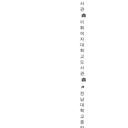
서
관
이
화
여
자
대
학
교
도
서
관
전
남
대
학
교
중
앙