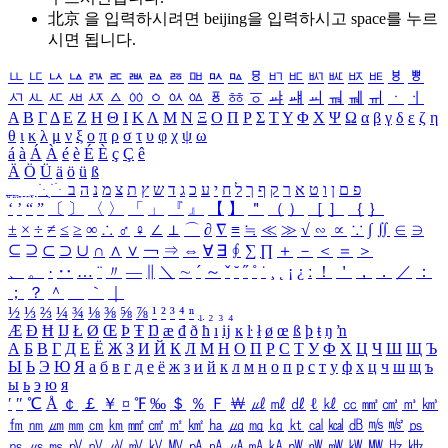
北京 을 입력하시려면
beijing
을 입력하시고 space를 누르
시면 됩니다.
ㅥ
ㅦ
ㅧ
ㅨ
ㅩ
ㅪ
ㅫ
ㅬ
ㅭ
ㅮ
ㅯ
ㅰ
ㅱ
ㅲ
ㅳ
ㅴ
ㅵ
ㅶ
ㅷ
ㅸ
ㅹ
ㅺ
ㅻ
ㅼ
ㅽ
ㅾ
ㅿ
ㆀ
ㆁ
ㆂ
ㆃ
ㆄ
ㆅ
ㆆ
ㆇ
ㆈ
ㆉ
ㆊ
ㆋ
ㆌ
ㆍ
ㆎ
Α
Β
Γ
Δ
Ε
Ζ
Η
Θ
Ι
Κ
Λ
Μ
Ν
Ξ
Ο
Π
Ρ
Σ
Τ
Υ
Φ
Χ
Ψ
Ω
α
β
γ
δ
ε
ζ
η
θ
ι
κ
λ
μ
ν
ξ
ο
π
ρ
σ
τ
υ
φ
χ
ψ
ω
á
à
Á
À
é
è
É
È
ç
Ç
ê
Ä
Ö
Ü
ä
ö
ü
ß
ְ
ֳ
ֲ
ֱ
ָ
ַ
ֵ
ֶ
ִ
ֹ
ּ
ֻ
ׂ
ׁ
ּ
ב
ה
נ
מ
צ
ת
ץ
ש
ד
ג
כ
ע
י
ח
ל
ך
ף
ק
ר
א
ט
ו
ן
ם
פ
‘
’
“
”
〔
〕
〈
〉
「
」
『
』
【
】
＂
（
）
［
］
｛
｝
±
×
÷
≠
≤
≥
∞
∴
♂
♀
∠
⊥
⌒
∂
∇
≡
≒
≪
≫
√
∽
∝
∵
∫
∬
∈
∋
⊆
⊇
⊂
⊃
∪
∩
∧
∨
￢
⇒
⇔
∀
∃
∮
∑
∏
＋
－
＜
＝
＞
、
。
·
‥
…
¨
〃
―
∥
＼
∼
´
～
ˇ
˘
˝
˚
˙
¸
˛
¡
¿
ː
！
＇
，
．
／
：
；
？
＾
＿
｀
｜
½
⅓
⅔
¼
¾
⅛
⅜
⅝
⅞
¹
²
³
⁴
ⁿ
₁
₂
₃
₄
Æ
Ð
Ħ
Ĳ
Ł
Ø
Œ
Þ
Ŧ
Ŋ
æ
đ
ð
ħ
ı
ĳ
ĸ
ŀ
ł
ø
œ
ß
þ
ŧ
ŋ
ŉ
А
Б
В
Г
Д
Е
Ё
Ж
З
И
Й
К
Л
М
Н
О
П
Р
С
Т
У
Ф
Х
Ц
Ч
Ш
Щ
Ъ
Ы
Ь
Э
Ю
Я
а
б
в
г
д
е
ё
ж
з
и
й
к
л
м
н
о
п
р
с
т
у
ф
х
ц
ч
ш
щ
ъ
ы
ь
э
ю
я
′
″
℃
Å
￠
￡
￥
¤
℉
‰
＄
％
Ｆ
￦
㎕
㎖
㎗
ℓ
㎘
㏄
㎣
㎤
㎥
㎦
㎙
㎚
㎛
㎜
㎝
㎞
㎟
㎠
㎡
㎢
㏊
㎍
㎎
㎏
㏏
㎈
㎉
㏈
㎧
㎨
㎰
㎱
㎲
㎳
㎴
㎵
㎶
㎷
㎸
㎹
㎀
㎁
㎂
㎃
㎄
㎺
㎻
㎽
㎾
㎿
㎐
㎑