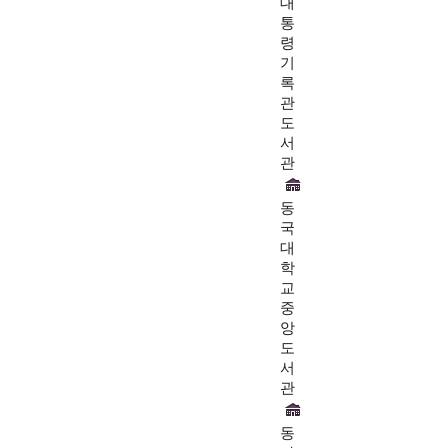
대
통
령
기
록
관
도
서
관
동
국
대
학
교
중
앙
도
서
관
동