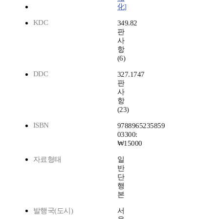
化]
KDC
349.82
판
사
항
(6)
DDC
327.1747
판
사
항
(23)
ISBN
9788965235859
03300:
₩15000
자료형태
일
반
단
행
본
발행국(도시)
서