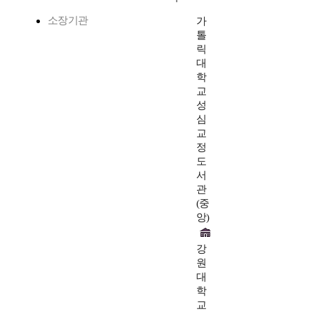
소장기관
가
톨
릭
대
학
교
성
심
교
정
도
서
관
(중
앙)
강
원
대
학
교