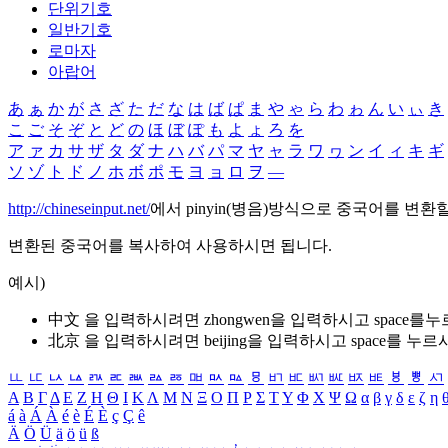
단위기호
일반기호
로마자
아랍어
あ
ぁ
か
が
さ
ざ
た
だ
な
は
ば
ぱ
ま
や
ゃ
ら
わ
ゎ
ん
い
ぃ
き
こ
ご
そ
ぞ
と
ど
の
ほ
ぼ
ぽ
も
よ
ょ
ろ
を
ア
ァ
カ
サ
ザ
タ
ダ
ナ
ハ
バ
パ
マ
ヤ
ャ
ラ
ワ
ヮ
ン
イ
ィ
キ
ギ
ソ
ゾ
ト
ド
ノ
ホ
ボ
ポ
モ
ヨ
ョ
ロ
ヲ
―
http://chineseinput.net/
에서 pinyin(병음)방식으로 중국어를 변환
변환된 중국어를 복사하여 사용하시면 됩니다.
예시)
中文 을 입력하시려면
zhongwen
을 입력하시고 space를
北京 을 입력하시려면
beijing
을 입력하시고 space를 누르
ㅥ
ㅦ
ㅧ
ㅨ
ㅩ
ㅪ
ㅫ
ㅬ
ㅭ
ㅮ
ㅯ
ㅰ
ㅱ
ㅲ
ㅳ
ㅴ
ㅵ
ㅶ
ㅷ
ㅸ
ㅹ
ㅺ
Α
Β
Γ
Δ
Ε
Ζ
Η
Θ
Ι
Κ
Λ
Μ
Ν
Ξ
Ο
Π
Ρ
Σ
Τ
Υ
Φ
Χ
Ψ
Ω
α
β
γ
δ
ε
ζ
η
á
à
Á
À
é
è
É
È
ç
Ç
ê
Ä
Ö
Ü
ä
ö
ü
ß