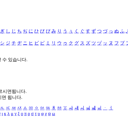
ぎ
し
じ
ち
ぢ
に
ひ
び
ぴ
み
り
う
ぅ
く
ぐ
す
ず
つ
づ
っ
ぬ
ふ
シ
ジ
チ
ヂ
ニ
ヒ
ビ
ピ
ミ
リ
ウ
ゥ
ク
グ
ス
ズ
ツ
ヅ
ッ
ヌ
フ
ブ
할 수 있습니다.
누르시면됩니다.
시면 됩니다.
ㅻ
ㅼ
ㅽ
ㅾ
ㅿ
ㆀ
ㆁ
ㆂ
ㆃ
ㆄ
ㆅ
ㆆ
ㆇ
ㆈ
ㆉ
ㆊ
ㆋ
ㆌ
ㆍ
ㆎ
θ
ι
κ
λ
μ
ν
ξ
ο
π
ρ
σ
τ
υ
φ
χ
ψ
ω