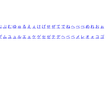
ぶ
ぷ
む
ゆ
ゅ
る
え
ぇ
け
げ
せ
ぜ
て
で
ね
へ
べ
ぺ
め
れ
お
ぉ
プ
ム
ユ
ュ
ル
エ
ェ
ケ
ゲ
セ
ゼ
テ
デ
ヘ
ベ
ペ
メ
レ
オ
ォ
コ
ゴ