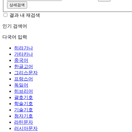
상세검색
결과 내 재검색
인기 검색어
다국어 입력
히라가나
가타카나
중국어
한글고어
그리스문자
프랑스어
독일어
히브리어
괄호기호
학술기호
기술기호
첨자기호
라틴문자
러시아문자