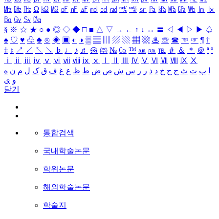
㎒
㎓
㎔
Ω
㏀
㏁
㎊
㎋
㎌
㏖
㏅
㎭
㎮
㎯
㏛
㎩
㎪
㎫
㎬
㏝
㏐
㏓
㏃
㏉
㏜
㏆
§
※
☆
★
○
●
◎
◇
◆
□
■
△
▽
→
←
↑
↓
↔
〓
◁
◀
▷
▶
♤
♠
♡
♥
♧
♣
⊙
◈
▣
◐
◑
▒
▤
▥
▨
▧
▦
▩
♨
☏
☎
☜
☞
¶
†
‡
↕
↗
↙
↖
↘
♭
♩
♪
♬
㉿
㈜
№
㏇
™
㏂
㏘
℡
＃
＆
＊
＠
ª
º
ⅰ
ⅱ
ⅲ
ⅳ
ⅴ
ⅵ
ⅶ
ⅷ
ⅸ
ⅹ
Ⅰ
Ⅱ
Ⅲ
Ⅳ
Ⅴ
Ⅵ
Ⅶ
Ⅷ
Ⅸ
Ⅹ
ا
ب
ت
ث
ج
ح
خ
د
ذ
ر
ز
س
ش
ص
ض
ط
ظ
ع
غ
ف
ق
ک
ل
م
ن
ه
و
ی
닫기
통합검색
국내학술논문
학위논문
해외학술논문
학술지