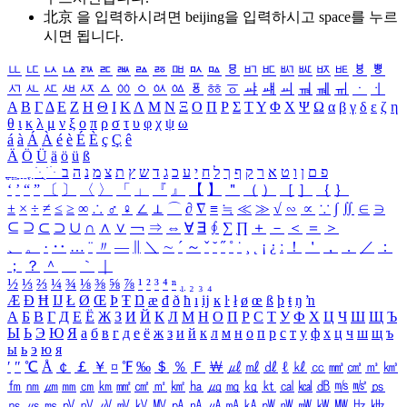
北京 을 입력하시려면
beijing
을 입력하시고 space를 누르
시면 됩니다.
ㅥ
ㅦ
ㅧ
ㅨ
ㅩ
ㅪ
ㅫ
ㅬ
ㅭ
ㅮ
ㅯ
ㅰ
ㅱ
ㅲ
ㅳ
ㅴ
ㅵ
ㅶ
ㅷ
ㅸ
ㅹ
ㅺ
ㅻ
ㅼ
ㅽ
ㅾ
ㅿ
ㆀ
ㆁ
ㆂ
ㆃ
ㆄ
ㆅ
ㆆ
ㆇ
ㆈ
ㆉ
ㆊ
ㆋ
ㆌ
ㆍ
ㆎ
Α
Β
Γ
Δ
Ε
Ζ
Η
Θ
Ι
Κ
Λ
Μ
Ν
Ξ
Ο
Π
Ρ
Σ
Τ
Υ
Φ
Χ
Ψ
Ω
α
β
γ
δ
ε
ζ
η
θ
ι
κ
λ
μ
ν
ξ
ο
π
ρ
σ
τ
υ
φ
χ
ψ
ω
á
à
Á
À
é
è
É
È
ç
Ç
ê
Ä
Ö
Ü
ä
ö
ü
ß
ְ
ֳ
ֲ
ֱ
ָ
ַ
ֵ
ֶ
ִ
ֹ
ּ
ֻ
ׂ
ׁ
ּ
ב
ה
נ
מ
צ
ת
ץ
ש
ד
ג
כ
ע
י
ח
ל
ך
ף
ק
ר
א
ט
ו
ן
ם
פ
‘
’
“
”
〔
〕
〈
〉
「
」
『
』
【
】
＂
（
）
［
］
｛
｝
±
×
÷
≠
≤
≥
∞
∴
♂
♀
∠
⊥
⌒
∂
∇
≡
≒
≪
≫
√
∽
∝
∵
∫
∬
∈
∋
⊆
⊇
⊂
⊃
∪
∩
∧
∨
￢
⇒
⇔
∀
∃
∮
∑
∏
＋
－
＜
＝
＞
、
。
·
‥
…
¨
〃
―
∥
＼
∼
´
～
ˇ
˘
˝
˚
˙
¸
˛
¡
¿
ː
！
＇
，
．
／
：
；
？
＾
＿
｀
｜
½
⅓
⅔
¼
¾
⅛
⅜
⅝
⅞
¹
²
³
⁴
ⁿ
₁
₂
₃
₄
Æ
Ð
Ħ
Ĳ
Ł
Ø
Œ
Þ
Ŧ
Ŋ
æ
đ
ð
ħ
ı
ĳ
ĸ
ŀ
ł
ø
œ
ß
þ
ŧ
ŋ
ŉ
А
Б
В
Г
Д
Е
Ё
Ж
З
И
Й
К
Л
М
Н
О
П
Р
С
Т
У
Ф
Х
Ц
Ч
Ш
Щ
Ъ
Ы
Ь
Э
Ю
Я
а
б
в
г
д
е
ё
ж
з
и
й
к
л
м
н
о
п
р
с
т
у
ф
х
ц
ч
ш
щ
ъ
ы
ь
э
ю
я
′
″
℃
Å
￠
￡
￥
¤
℉
‰
＄
％
Ｆ
￦
㎕
㎖
㎗
ℓ
㎘
㏄
㎣
㎤
㎥
㎦
㎙
㎚
㎛
㎜
㎝
㎞
㎟
㎠
㎡
㎢
㏊
㎍
㎎
㎏
㏏
㎈
㎉
㏈
㎧
㎨
㎰
㎱
㎲
㎳
㎴
㎵
㎶
㎷
㎸
㎹
㎀
㎁
㎂
㎃
㎄
㎺
㎻
㎽
㎾
㎿
㎐
㎑