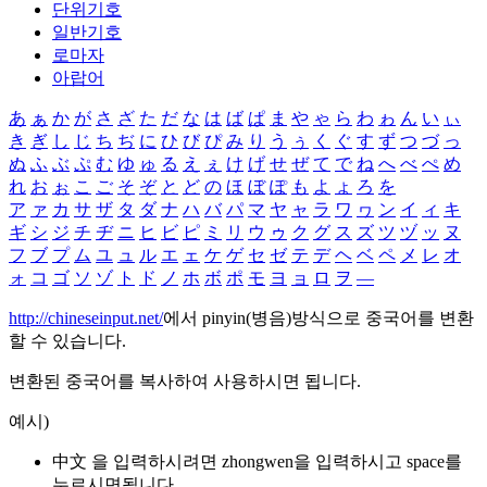
단위기호
일반기호
로마자
아랍어
あ
ぁ
か
が
さ
ざ
た
だ
な
は
ば
ぱ
ま
や
ゃ
ら
わ
ゎ
ん
い
ぃ
き
ぎ
し
じ
ち
ぢ
に
ひ
び
ぴ
み
り
う
ぅ
く
ぐ
す
ず
つ
づ
っ
ぬ
ふ
ぶ
ぷ
む
ゆ
ゅ
る
え
ぇ
け
げ
せ
ぜ
て
で
ね
へ
べ
ぺ
め
れ
お
ぉ
こ
ご
そ
ぞ
と
ど
の
ほ
ぼ
ぽ
も
よ
ょ
ろ
を
ア
ァ
カ
サ
ザ
タ
ダ
ナ
ハ
バ
パ
マ
ヤ
ャ
ラ
ワ
ヮ
ン
イ
ィ
キ
ギ
シ
ジ
チ
ヂ
ニ
ヒ
ビ
ピ
ミ
リ
ウ
ゥ
ク
グ
ス
ズ
ツ
ヅ
ッ
ヌ
フ
ブ
プ
ム
ユ
ュ
ル
エ
ェ
ケ
ゲ
セ
ゼ
テ
デ
ヘ
ベ
ペ
メ
レ
オ
ォ
コ
ゴ
ソ
ゾ
ト
ド
ノ
ホ
ボ
ポ
モ
ヨ
ョ
ロ
ヲ
―
http://chineseinput.net/
에서 pinyin(병음)방식으로 중국어를 변환
할 수 있습니다.
변환된 중국어를 복사하여 사용하시면 됩니다.
예시)
中文 을 입력하시려면
zhongwen
을 입력하시고 space를
누르시면됩니다.