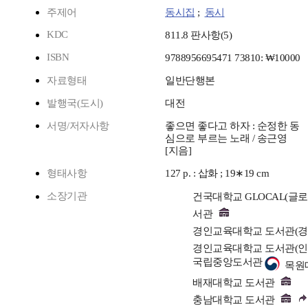
주제어
동시집
;
동시
KDC
811.8 판사항(5)
ISBN
9788956695471 73810: ₩10000
자료형태
일반단행본
발행국(도시)
대전
서명/저자사항
좋으면 좋다고 하자 : 순정한 동
심으로 부르는 노래 / 송근영
[지음]
형태사항
127 p. : 삽화 ; 19∗19 cm
소장기관
건국대학교 GLOCAL(글
서관
경인교육대학교 도서관(
경인교육대학교 도서관(
국립중앙도서관
목원
배재대학교 도서관
충남대학교 도서관