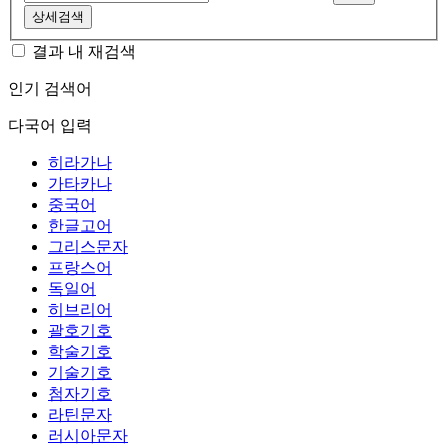
상세검색
결과 내 재검색
인기 검색어
다국어 입력
히라가나
가타카나
중국어
한글고어
그리스문자
프랑스어
독일어
히브리어
괄호기호
학술기호
기술기호
첨자기호
라틴문자
러시아문자