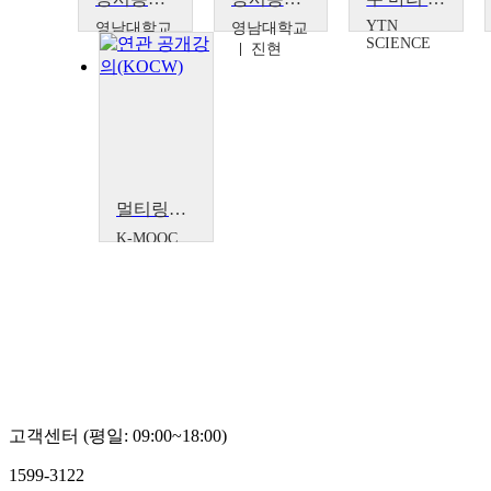
YTN
영남대학교
영남대학교
SCIENCE
진현
진현
멀티링구얼 습득과 실천: 일본어와 영어를 동시에 배우기(초급)
K-MOOC
전주대
학교 박
강훈
고객센터 (평일: 09:00~18:00)
1599-3122