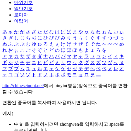
단위기호
일반기호
로마자
아랍어
あ
ぁ
か
が
さ
ざ
た
だ
な
は
ば
ぱ
ま
や
ゃ
ら
わ
ゎ
ん
い
ぃ
き
ぎ
し
じ
ち
ぢ
に
ひ
び
ぴ
み
り
う
ぅ
く
ぐ
す
ず
つ
づ
っ
ぬ
ふ
ぶ
ぷ
む
ゆ
ゅ
る
え
ぇ
け
げ
せ
ぜ
て
で
ね
へ
べ
ぺ
め
れ
お
ぉ
こ
ご
そ
ぞ
と
ど
の
ほ
ぼ
ぽ
も
よ
ょ
ろ
を
ア
ァ
カ
サ
ザ
タ
ダ
ナ
ハ
バ
パ
マ
ヤ
ャ
ラ
ワ
ヮ
ン
イ
ィ
キ
ギ
シ
ジ
チ
ヂ
ニ
ヒ
ビ
ピ
ミ
リ
ウ
ゥ
ク
グ
ス
ズ
ツ
ヅ
ッ
ヌ
フ
ブ
プ
ム
ユ
ュ
ル
エ
ェ
ケ
ゲ
セ
ゼ
テ
デ
ヘ
ベ
ペ
メ
レ
オ
ォ
コ
ゴ
ソ
ゾ
ト
ド
ノ
ホ
ボ
ポ
モ
ヨ
ョ
ロ
ヲ
―
http://chineseinput.net/
에서 pinyin(병음)방식으로 중국어를 변환
할 수 있습니다.
변환된 중국어를 복사하여 사용하시면 됩니다.
예시)
中文 을 입력하시려면
zhongwen
을 입력하시고 space를
누르시면됩니다.