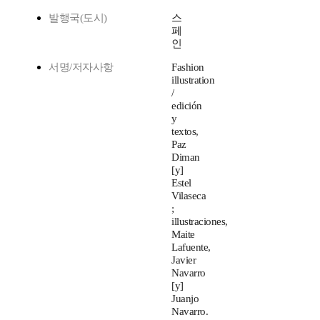
발행국(도시)
스
페
인
서명/저자사항
Fashion
illustration
/
edición
y
textos,
Paz
Diman
[y]
Estel
Vilaseca
;
illustraciones,
Maite
Lafuente,
Javier
Navarro
[y]
Juanjo
Navarro.