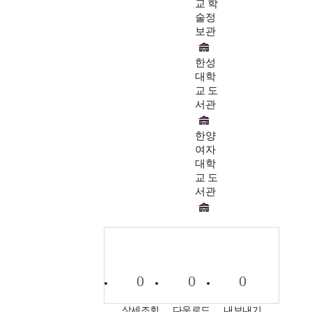
교 학
술정
보관
한성
대학
교 도
서관
한양
여자
대학
교 도
서관
0
0
0
상세조회
다운로드
내보내기