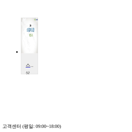
스타일 분석 및 표현 I
상
명
대
학
교
서
성
은
고객센터 (평일: 09:00~18:00)