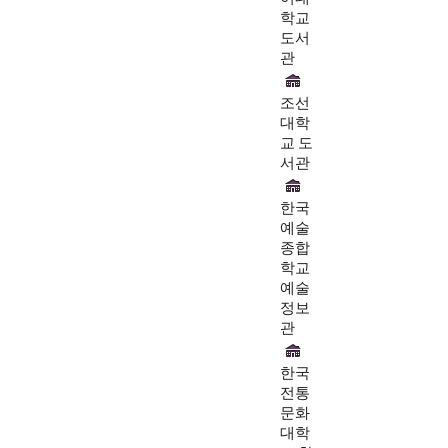
학교
도서
관
조선
대학
교 도
서관
한국
예술
종합
학교
예술
정보
관
한국
전통
문화
대학