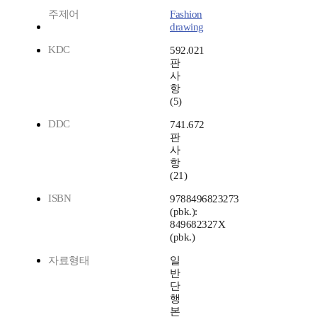
주제어
Fashion
drawing
KDC
592.021
판
사
항
(5)
DDC
741.672
판
사
항
(21)
ISBN
9788496823273
(pbk.):
849682327X
(pbk.)
자료형태
일
반
단
행
본