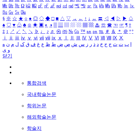
㎒
㎓
㎔
Ω
㏀
㏁
㎊
㎋
㎌
㏖
㏅
㎭
㎮
㎯
㏛
㎩
㎪
㎫
㎬
㏝
㏐
㏓
㏃
㏉
㏜
㏆
§
※
☆
★
○
●
◎
◇
◆
□
■
△
▽
→
←
↑
↓
↔
〓
◁
◀
▷
▶
♤
♠
♡
♥
♧
♣
⊙
◈
▣
◐
◑
▒
▤
▥
▨
▧
▦
▩
♨
☏
☎
☜
☞
¶
†
‡
↕
↗
↙
↖
↘
♭
♩
♪
♬
㉿
㈜
№
㏇
™
㏂
㏘
℡
＃
＆
＊
＠
ª
º
ⅰ
ⅱ
ⅲ
ⅳ
ⅴ
ⅵ
ⅶ
ⅷ
ⅸ
ⅹ
Ⅰ
Ⅱ
Ⅲ
Ⅳ
Ⅴ
Ⅵ
Ⅶ
Ⅷ
Ⅸ
Ⅹ
ا
ب
ت
ث
ج
ح
خ
د
ذ
ر
ز
س
ش
ص
ض
ط
ظ
ع
غ
ف
ق
ک
ل
م
ن
ه
و
ی
닫기
통합검색
국내학술논문
학위논문
해외학술논문
학술지