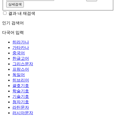
상세검색
결과 내 재검색
인기 검색어
다국어 입력
히라가나
가타카나
중국어
한글고어
그리스문자
프랑스어
독일어
히브리어
괄호기호
학술기호
기술기호
첨자기호
라틴문자
러시아문자