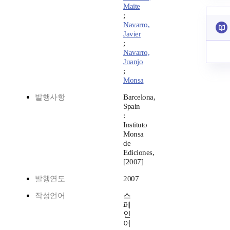
Maite
;
Navarro,
Javier
;
Navarro,
Juanjo
;
Monsa
발행사항
Barcelona,
Spain
:
Instituto
Monsa
de
Ediciones,
[2007]
발행연도
2007
작성언어
스
페
인
어