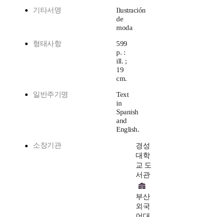
기타서명
Ilustración
de
moda
형태사항
599
p. :
ill. ;
19
cm.
일반주기명
Text
in
Spanish
and
English.
소장기관
경성
대학
교 도
서관
부산
외국
어대