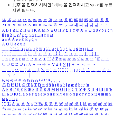
北京 을 입력하시려면
beijing
을 입력하시고 space를 누르
시면 됩니다.
ㅥ
ㅦ
ㅧ
ㅨ
ㅩ
ㅪ
ㅫ
ㅬ
ㅭ
ㅮ
ㅯ
ㅰ
ㅱ
ㅲ
ㅳ
ㅴ
ㅵ
ㅶ
ㅷ
ㅸ
ㅹ
ㅺ
ㅻ
ㅼ
ㅽ
ㅾ
ㅿ
ㆀ
ㆁ
ㆂ
ㆃ
ㆄ
ㆅ
ㆆ
ㆇ
ㆈ
ㆉ
ㆊ
ㆋ
ㆌ
ㆍ
ㆎ
Α
Β
Γ
Δ
Ε
Ζ
Η
Θ
Ι
Κ
Λ
Μ
Ν
Ξ
Ο
Π
Ρ
Σ
Τ
Υ
Φ
Χ
Ψ
Ω
α
β
γ
δ
ε
ζ
η
θ
ι
κ
λ
μ
ν
ξ
ο
π
ρ
σ
τ
υ
φ
χ
ψ
ω
á
à
Á
À
é
è
É
È
ç
Ç
ê
Ä
Ö
Ü
ä
ö
ü
ß
ְ
ֳ
ֲ
ֱ
ָ
ַ
ֵ
ֶ
ִ
ֹ
ּ
ֻ
ׂ
ׁ
ּ
ב
ה
נ
מ
צ
ת
ץ
ש
ד
ג
כ
ע
י
ח
ל
ך
ף
ק
ר
א
ט
ו
ן
ם
פ
‘
’
“
”
〔
〕
〈
〉
「
」
『
』
【
】
＂
（
）
［
］
｛
｝
±
×
÷
≠
≤
≥
∞
∴
♂
♀
∠
⊥
⌒
∂
∇
≡
≒
≪
≫
√
∽
∝
∵
∫
∬
∈
∋
⊆
⊇
⊂
⊃
∪
∩
∧
∨
￢
⇒
⇔
∀
∃
∮
∑
∏
＋
－
＜
＝
＞
、
。
·
‥
…
¨
〃
―
∥
＼
∼
´
～
ˇ
˘
˝
˚
˙
¸
˛
¡
¿
ː
！
＇
，
．
／
：
；
？
＾
＿
｀
｜
½
⅓
⅔
¼
¾
⅛
⅜
⅝
⅞
¹
²
³
⁴
ⁿ
₁
₂
₃
₄
Æ
Ð
Ħ
Ĳ
Ł
Ø
Œ
Þ
Ŧ
Ŋ
æ
đ
ð
ħ
ı
ĳ
ĸ
ŀ
ł
ø
œ
ß
þ
ŧ
ŋ
ŉ
А
Б
В
Г
Д
Е
Ё
Ж
З
И
Й
К
Л
М
Н
О
П
Р
С
Т
У
Ф
Х
Ц
Ч
Ш
Щ
Ъ
Ы
Ь
Э
Ю
Я
а
б
в
г
д
е
ё
ж
з
и
й
к
л
м
н
о
п
р
с
т
у
ф
х
ц
ч
ш
щ
ъ
ы
ь
э
ю
я
′
″
℃
Å
￠
￡
￥
¤
℉
‰
＄
％
Ｆ
￦
㎕
㎖
㎗
ℓ
㎘
㏄
㎣
㎤
㎥
㎦
㎙
㎚
㎛
㎜
㎝
㎞
㎟
㎠
㎡
㎢
㏊
㎍
㎎
㎏
㏏
㎈
㎉
㏈
㎧
㎨
㎰
㎱
㎲
㎳
㎴
㎵
㎶
㎷
㎸
㎹
㎀
㎁
㎂
㎃
㎄
㎺
㎻
㎽
㎾
㎿
㎐
㎑