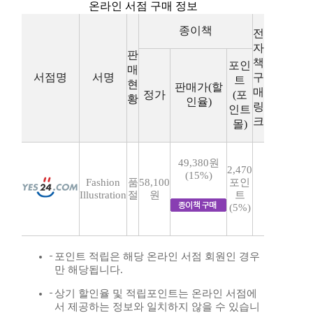
온라인 서점 구매 정보
종이책
전
자
판
책
포인
매
서점명
서명
구
트
현
판매가(할
매
정가
(포
황
인율)
링
인트
크
몰)
49,380원
2,470
(15%)
Fashion
품
58,100
포인
Illustration
절
원
트
(5%)
포인트 적립은 해당 온라인 서점 회원인 경우
만 해당됩니다.
상기 할인율 및 적립포인트는 온라인 서점에
서 제공하는 정보와 일치하지 않을 수 있습니