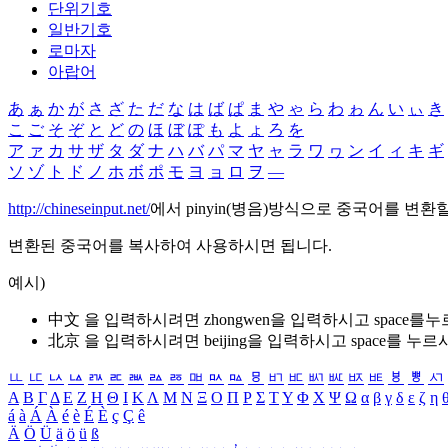
단위기호
일반기호
로마자
아랍어
あ
ぁ
か
が
さ
ざ
た
だ
な
は
ば
ぱ
ま
や
ゃ
ら
わ
ゎ
ん
い
ぃ
き
こ
ご
そ
ぞ
と
ど
の
ほ
ぼ
ぽ
も
よ
ょ
ろ
を
ア
ァ
カ
サ
ザ
タ
ダ
ナ
ハ
バ
パ
マ
ヤ
ャ
ラ
ワ
ヮ
ン
イ
ィ
キ
ギ
ソ
ゾ
ト
ド
ノ
ホ
ボ
ポ
モ
ヨ
ョ
ロ
ヲ
―
http://chineseinput.net/
에서 pinyin(병음)방식으로 중국어를 변환
변환된 중국어를 복사하여 사용하시면 됩니다.
예시)
中文 을 입력하시려면
zhongwen
을 입력하시고 space를
北京 을 입력하시려면
beijing
을 입력하시고 space를 누르
ㅥ
ㅦ
ㅧ
ㅨ
ㅩ
ㅪ
ㅫ
ㅬ
ㅭ
ㅮ
ㅯ
ㅰ
ㅱ
ㅲ
ㅳ
ㅴ
ㅵ
ㅶ
ㅷ
ㅸ
ㅹ
ㅺ
Α
Β
Γ
Δ
Ε
Ζ
Η
Θ
Ι
Κ
Λ
Μ
Ν
Ξ
Ο
Π
Ρ
Σ
Τ
Υ
Φ
Χ
Ψ
Ω
α
β
γ
δ
ε
ζ
η
á
à
Á
À
é
è
É
È
ç
Ç
ê
Ä
Ö
Ü
ä
ö
ü
ß