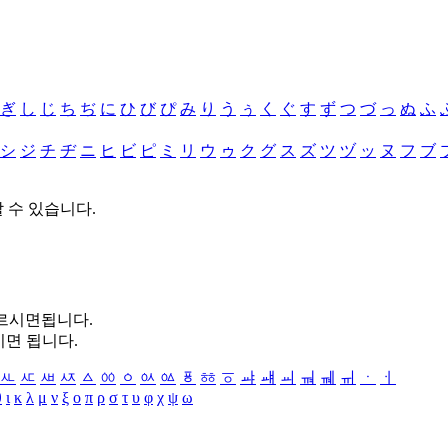
ぎ
し
じ
ち
ぢ
に
ひ
び
ぴ
み
り
う
ぅ
く
ぐ
す
ず
つ
づ
っ
ぬ
ふ
シ
ジ
チ
ヂ
ニ
ヒ
ビ
ピ
ミ
リ
ウ
ゥ
ク
グ
ス
ズ
ツ
ヅ
ッ
ヌ
フ
ブ
할 수 있습니다.
누르시면됩니다.
시면 됩니다.
ㅻ
ㅼ
ㅽ
ㅾ
ㅿ
ㆀ
ㆁ
ㆂ
ㆃ
ㆄ
ㆅ
ㆆ
ㆇ
ㆈ
ㆉ
ㆊ
ㆋ
ㆌ
ㆍ
ㆎ
θ
ι
κ
λ
μ
ν
ξ
ο
π
ρ
σ
τ
υ
φ
χ
ψ
ω