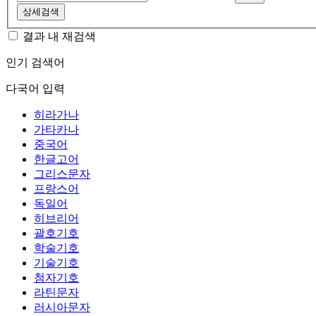
상세검색
결과 내 재검색
인기 검색어
다국어 입력
히라가나
가타카나
중국어
한글고어
그리스문자
프랑스어
독일어
히브리어
괄호기호
학술기호
기술기호
첨자기호
라틴문자
러시아문자