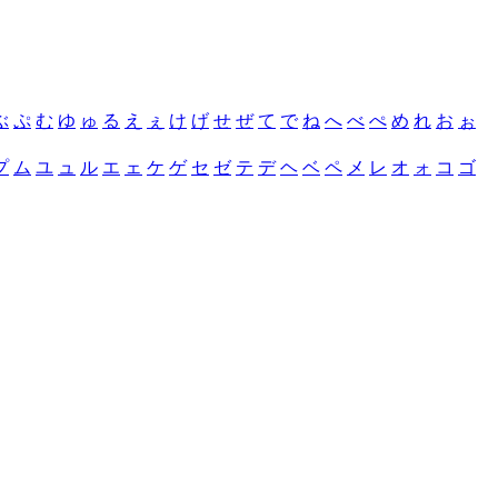
ぶ
ぷ
む
ゆ
ゅ
る
え
ぇ
け
げ
せ
ぜ
て
で
ね
へ
べ
ぺ
め
れ
お
ぉ
プ
ム
ユ
ュ
ル
エ
ェ
ケ
ゲ
セ
ゼ
テ
デ
ヘ
ベ
ペ
メ
レ
オ
ォ
コ
ゴ