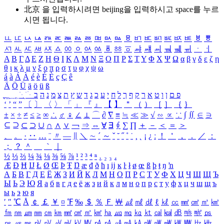
北京 을 입력하시려면
beijing
을 입력하시고 space를 누르
시면 됩니다.
ㅥ
ㅦ
ㅧ
ㅨ
ㅩ
ㅪ
ㅫ
ㅬ
ㅭ
ㅮ
ㅯ
ㅰ
ㅱ
ㅲ
ㅳ
ㅴ
ㅵ
ㅶ
ㅷ
ㅸ
ㅹ
ㅺ
ㅻ
ㅼ
ㅽ
ㅾ
ㅿ
ㆀ
ㆁ
ㆂ
ㆃ
ㆄ
ㆅ
ㆆ
ㆇ
ㆈ
ㆉ
ㆊ
ㆋ
ㆌ
ㆍ
ㆎ
Α
Β
Γ
Δ
Ε
Ζ
Η
Θ
Ι
Κ
Λ
Μ
Ν
Ξ
Ο
Π
Ρ
Σ
Τ
Υ
Φ
Χ
Ψ
Ω
α
β
γ
δ
ε
ζ
η
θ
ι
κ
λ
μ
ν
ξ
ο
π
ρ
σ
τ
υ
φ
χ
ψ
ω
á
à
Á
À
é
è
É
È
ç
Ç
ê
Ä
Ö
Ü
ä
ö
ü
ß
ְ
ֳ
ֲ
ֱ
ָ
ַ
ֵ
ֶ
ִ
ֹ
ּ
ֻ
ׂ
ׁ
ּ
ב
ה
נ
מ
צ
ת
ץ
ש
ד
ג
כ
ע
י
ח
ל
ך
ף
ק
ר
א
ט
ו
ן
ם
פ
‘
’
“
”
〔
〕
〈
〉
「
」
『
』
【
】
＂
（
）
［
］
｛
｝
±
×
÷
≠
≤
≥
∞
∴
♂
♀
∠
⊥
⌒
∂
∇
≡
≒
≪
≫
√
∽
∝
∵
∫
∬
∈
∋
⊆
⊇
⊂
⊃
∪
∩
∧
∨
￢
⇒
⇔
∀
∃
∮
∑
∏
＋
－
＜
＝
＞
、
。
·
‥
…
¨
〃
―
∥
＼
∼
´
～
ˇ
˘
˝
˚
˙
¸
˛
¡
¿
ː
！
＇
，
．
／
：
；
？
＾
＿
｀
｜
½
⅓
⅔
¼
¾
⅛
⅜
⅝
⅞
¹
²
³
⁴
ⁿ
₁
₂
₃
₄
Æ
Ð
Ħ
Ĳ
Ł
Ø
Œ
Þ
Ŧ
Ŋ
æ
đ
ð
ħ
ı
ĳ
ĸ
ŀ
ł
ø
œ
ß
þ
ŧ
ŋ
ŉ
А
Б
В
Г
Д
Е
Ё
Ж
З
И
Й
К
Л
М
Н
О
П
Р
С
Т
У
Ф
Х
Ц
Ч
Ш
Щ
Ъ
Ы
Ь
Э
Ю
Я
а
б
в
г
д
е
ё
ж
з
и
й
к
л
м
н
о
п
р
с
т
у
ф
х
ц
ч
ш
щ
ъ
ы
ь
э
ю
я
′
″
℃
Å
￠
￡
￥
¤
℉
‰
＄
％
Ｆ
￦
㎕
㎖
㎗
ℓ
㎘
㏄
㎣
㎤
㎥
㎦
㎙
㎚
㎛
㎜
㎝
㎞
㎟
㎠
㎡
㎢
㏊
㎍
㎎
㎏
㏏
㎈
㎉
㏈
㎧
㎨
㎰
㎱
㎲
㎳
㎴
㎵
㎶
㎷
㎸
㎹
㎀
㎁
㎂
㎃
㎄
㎺
㎻
㎽
㎾
㎿
㎐
㎑