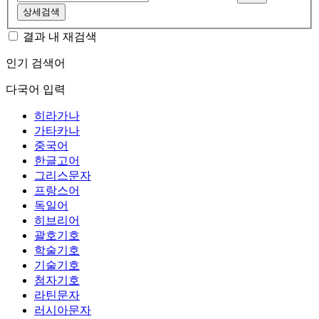
상세검색
결과 내 재검색
인기 검색어
다국어 입력
히라가나
가타카나
중국어
한글고어
그리스문자
프랑스어
독일어
히브리어
괄호기호
학술기호
기술기호
첨자기호
라틴문자
러시아문자