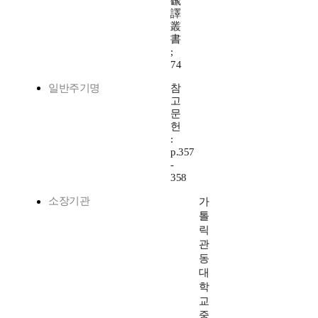
飜
譯
叢
書
;
74
일반주기명
참
고
문
헌
:
p.357
-
358
소장기관
가
톨
릭
관
동
대
학
교
중