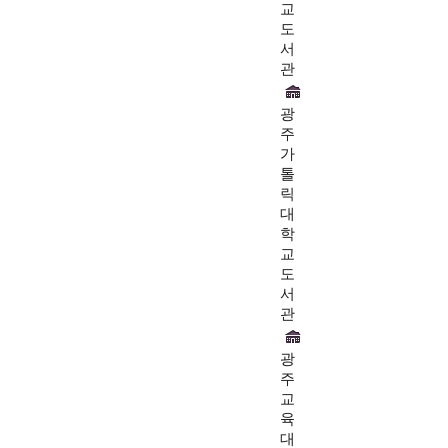
교
도
서
관
광
주
가
톨
릭
대
학
교
도
서
관
광
주
교
육
대