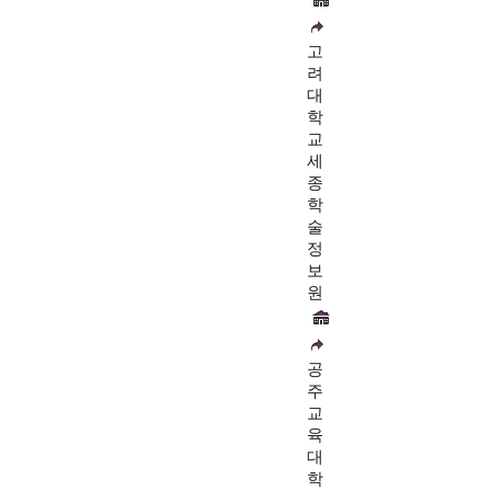
고
려
대
학
교
세
종
학
술
정
보
원
공
주
교
육
대
학