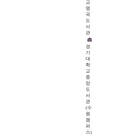
교
명
곡
도
서
관
경
기
대
학
교
중
앙
도
서
관
(수
원
캠
퍼
스)