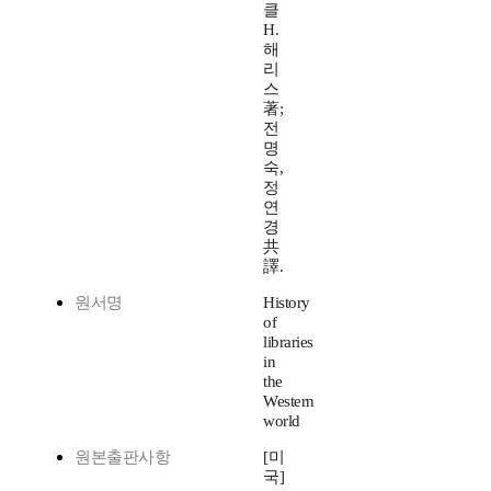
클
H.
해
리
스
著;
전
명
숙,
정
연
경
共
譯.
원서명
History
of
libraries
in
the
Western
world
원본출판사항
[미
국]