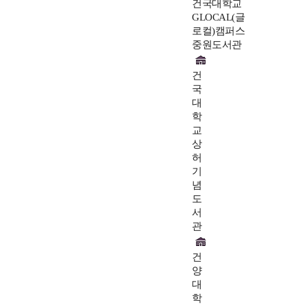
건국대학교
GLOCAL(글
로컬)캠퍼스
중원도서관
건
국
대
학
교
상
허
기
념
도
서
관
건
양
대
학