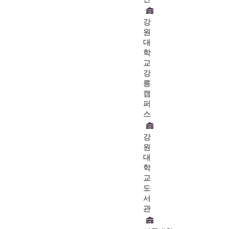
강
원
대
학
교
강
릉
캠
퍼
스
강
원
대
학
교
도
서
관