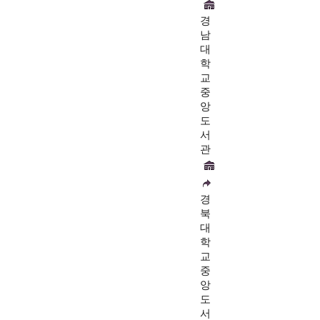
경
남
대
학
교
중
앙
도
서
관
경
북
대
학
교
중
앙
도
서