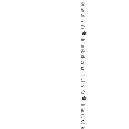
중
앙
도
서
관
국
립
공
주
대
학
교
도
서
관
국
립
금
오
공