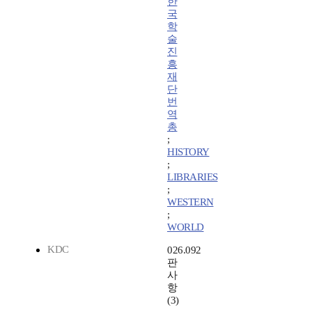
한
국
학
술
진
흥
재
단
번
역
총
;
HISTORY
;
LIBRARIES
;
WESTERN
;
WORLD
KDC
026.092
판
사
항
(3)