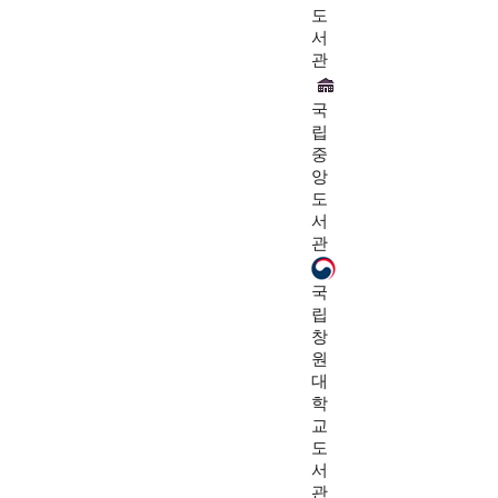
도
서
관
국
립
중
앙
도
서
관
국
립
창
원
대
학
교
도
서
관