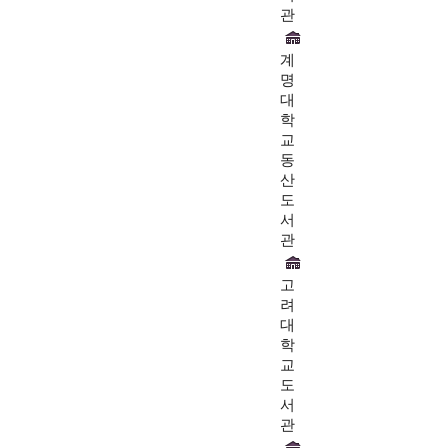
관
계
명
대
학
교
동
산
도
서
관
고
려
대
학
교
도
서
관