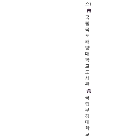
스)
국
립
목
포
해
양
대
학
교
도
서
관
국
립
부
경
대
학
교