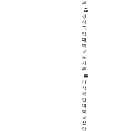
관
경
상
국
립
대
학
교
도
서
관
경
상
국
립
대
학
교
칠
암