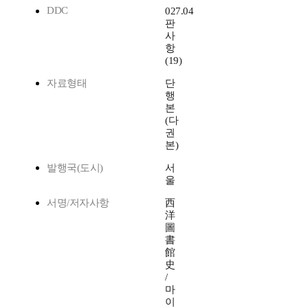
DDC
027.04
판
사
항
(19)
자료형태
단
행
본
(다
권
본)
발행국(도시)
서
울
서명/저자사항
西
洋
圖
書
館
史
/
마
이