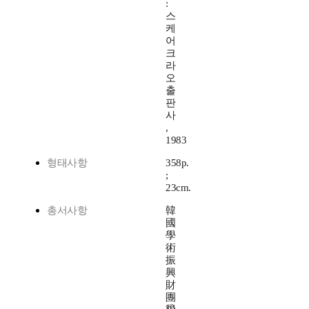
:
스
케
어
크
라
오
출
판
사
,
1983
형태사항
358p.
;
23cm.
총서사항
韓
國
學
術
振
興
財
團