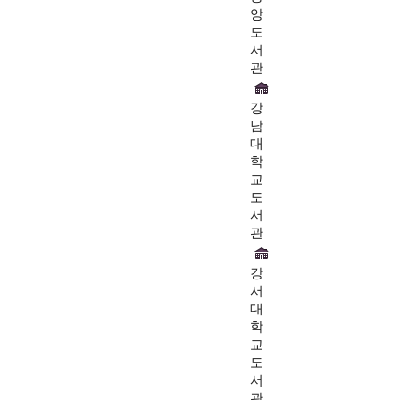
앙
도
서
관
강
남
대
학
교
도
서
관
강
서
대
학
교
도
서
관