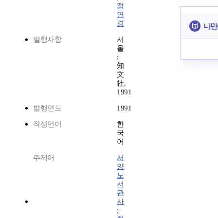
정
연
경
나만
발행사항
서
울
:
知
文
社,
1991
발행연도
1991
작성언어
한
국
어
주제어
서
양
도
서
관
사
;