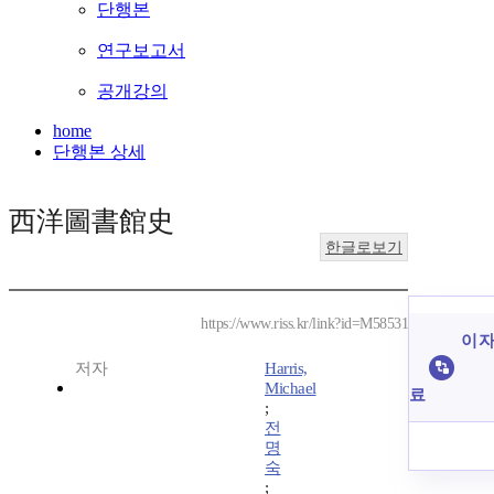
단행본
연구보고서
공개강의
home
단행본 상세
西洋圖書館史
한글로보기
https://www.riss.kr/link?id=M58531
이 자
저자
Harris,
Michael
료
;
전
명
숙
;