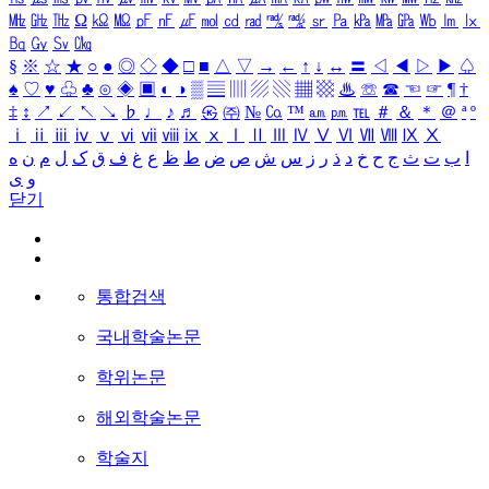
㎒
㎓
㎔
Ω
㏀
㏁
㎊
㎋
㎌
㏖
㏅
㎭
㎮
㎯
㏛
㎩
㎪
㎫
㎬
㏝
㏐
㏓
㏃
㏉
㏜
㏆
§
※
☆
★
○
●
◎
◇
◆
□
■
△
▽
→
←
↑
↓
↔
〓
◁
◀
▷
▶
♤
♠
♡
♥
♧
♣
⊙
◈
▣
◐
◑
▒
▤
▥
▨
▧
▦
▩
♨
☏
☎
☜
☞
¶
†
‡
↕
↗
↙
↖
↘
♭
♩
♪
♬
㉿
㈜
№
㏇
™
㏂
㏘
℡
＃
＆
＊
＠
ª
º
ⅰ
ⅱ
ⅲ
ⅳ
ⅴ
ⅵ
ⅶ
ⅷ
ⅸ
ⅹ
Ⅰ
Ⅱ
Ⅲ
Ⅳ
Ⅴ
Ⅵ
Ⅶ
Ⅷ
Ⅸ
Ⅹ
ا
ب
ت
ث
ج
ح
خ
د
ذ
ر
ز
س
ش
ص
ض
ط
ظ
ع
غ
ف
ق
ک
ل
م
ن
ه
و
ی
닫기
통합검색
국내학술논문
학위논문
해외학술논문
학술지