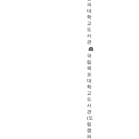
과
대
학
교
도
서
관
국
립
목
포
대
학
교
도
서
관
(도
림
캠
퍼