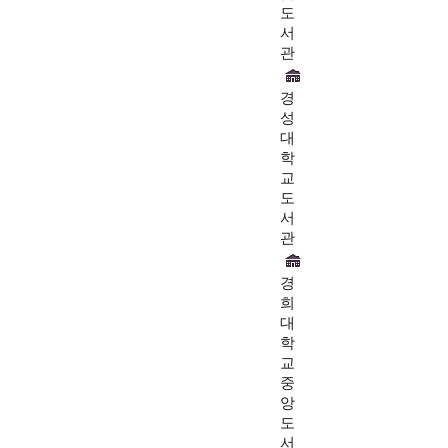
도
서
관
경
성
대
학
교
도
서
관
경
희
대
학
교
중
앙
도
서