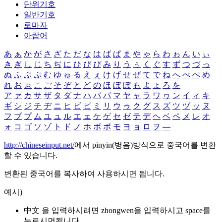
단위기호
일반기호
로마자
아랍어
あ
ぁ
か
が
さ
ざ
た
だ
な
は
ば
ぱ
ま
や
ゃ
ら
わ
ゎ
ん
い
ぃ
き
ぎ
し
じ
ち
ぢ
に
ひ
び
ぴ
み
り
う
ぅ
く
ぐ
す
ず
つ
づ
っ
ぬ
ふ
ぶ
ぷ
む
ゆ
ゅ
る
え
ぇ
け
げ
せ
ぜ
て
で
ね
へ
べ
ぺ
め
れ
お
ぉ
こ
ご
そ
ぞ
と
ど
の
ほ
ぼ
ぽ
も
よ
ょ
ろ
を
ア
ァ
カ
サ
ザ
タ
ダ
ナ
ハ
バ
パ
マ
ヤ
ャ
ラ
ワ
ヮ
ン
イ
ィ
キ
ギ
シ
ジ
チ
ヂ
ニ
ヒ
ビ
ピ
ミ
リ
ウ
ゥ
ク
グ
ス
ズ
ツ
ヅ
ッ
ヌ
フ
ブ
プ
ム
ユ
ュ
ル
エ
ェ
ケ
ゲ
セ
ゼ
テ
デ
ヘ
ベ
ペ
メ
レ
オ
ォ
コ
ゴ
ソ
ゾ
ト
ド
ノ
ホ
ボ
ポ
モ
ヨ
ョ
ロ
ヲ
―
http://chineseinput.net/
에서 pinyin(병음)방식으로 중국어를 변환
할 수 있습니다.
변환된 중국어를 복사하여 사용하시면 됩니다.
예시)
中文 을 입력하시려면
zhongwen
을 입력하시고 space를
누르시면됩니다.