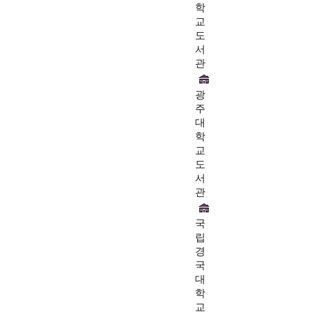
학
교
도
서
관
광
주
대
학
교
도
서
관
국
립
경
국
대
학
교