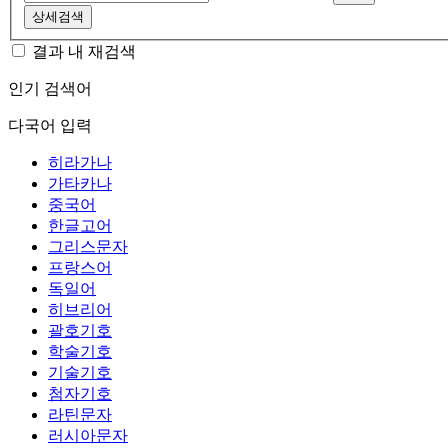
상세검색
결과 내 재검색
인기 검색어
다국어 입력
히라가나
가타카나
중국어
한글고어
그리스문자
프랑스어
독일어
히브리어
괄호기호
학술기호
기술기호
첨자기호
라틴문자
러시아문자