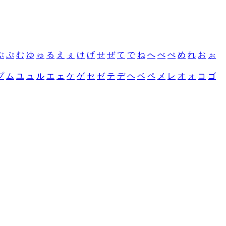
ぶ
ぷ
む
ゆ
ゅ
る
え
ぇ
け
げ
せ
ぜ
て
で
ね
へ
べ
ぺ
め
れ
お
ぉ
プ
ム
ユ
ュ
ル
エ
ェ
ケ
ゲ
セ
ゼ
テ
デ
ヘ
ベ
ペ
メ
レ
オ
ォ
コ
ゴ