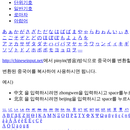
단위기호
일반기호
로마자
아랍어
あ
ぁ
か
が
さ
ざ
た
だ
な
は
ば
ぱ
ま
や
ゃ
ら
わ
ゎ
ん
い
ぃ
き
こ
ご
そ
ぞ
と
ど
の
ほ
ぼ
ぽ
も
よ
ょ
ろ
を
ア
ァ
カ
サ
ザ
タ
ダ
ナ
ハ
バ
パ
マ
ヤ
ャ
ラ
ワ
ヮ
ン
イ
ィ
キ
ギ
ソ
ゾ
ト
ド
ノ
ホ
ボ
ポ
モ
ヨ
ョ
ロ
ヲ
―
http://chineseinput.net/
에서 pinyin(병음)방식으로 중국어를 변환
변환된 중국어를 복사하여 사용하시면 됩니다.
예시)
中文 을 입력하시려면
zhongwen
을 입력하시고 space를
北京 을 입력하시려면
beijing
을 입력하시고 space를 누르
ㅥ
ㅦ
ㅧ
ㅨ
ㅩ
ㅪ
ㅫ
ㅬ
ㅭ
ㅮ
ㅯ
ㅰ
ㅱ
ㅲ
ㅳ
ㅴ
ㅵ
ㅶ
ㅷ
ㅸ
ㅹ
ㅺ
Α
Β
Γ
Δ
Ε
Ζ
Η
Θ
Ι
Κ
Λ
Μ
Ν
Ξ
Ο
Π
Ρ
Σ
Τ
Υ
Φ
Χ
Ψ
Ω
α
β
γ
δ
ε
ζ
η
á
à
Á
À
é
è
É
È
ç
Ç
ê
Ä
Ö
Ü
ä
ö
ü
ß