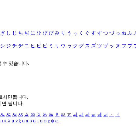
ぎ
し
じ
ち
ぢ
に
ひ
び
ぴ
み
り
う
ぅ
く
ぐ
す
ず
つ
づ
っ
ぬ
ふ
シ
ジ
チ
ヂ
ニ
ヒ
ビ
ピ
ミ
リ
ウ
ゥ
ク
グ
ス
ズ
ツ
ヅ
ッ
ヌ
フ
ブ
할 수 있습니다.
누르시면됩니다.
시면 됩니다.
ㅻ
ㅼ
ㅽ
ㅾ
ㅿ
ㆀ
ㆁ
ㆂ
ㆃ
ㆄ
ㆅ
ㆆ
ㆇ
ㆈ
ㆉ
ㆊ
ㆋ
ㆌ
ㆍ
ㆎ
θ
ι
κ
λ
μ
ν
ξ
ο
π
ρ
σ
τ
υ
φ
χ
ψ
ω