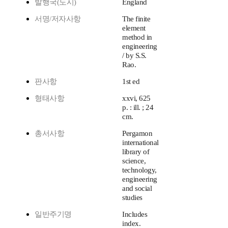
발행국(도시)
England
서명/저자사항
The finite
element
method in
engineering
/ by S.S.
Rao.
판사항
1st ed
형태사항
xxvi, 625
p. : ill. ; 24
cm.
총서사항
Pergamon
international
library of
science,
technology,
engineering
and social
studies
일반주기명
Includes
index.