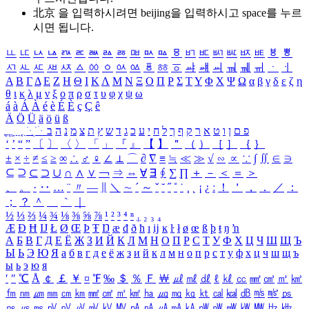
北京 을 입력하시려면
beijing
을 입력하시고 space를 누르
시면 됩니다.
ㅥ
ㅦ
ㅧ
ㅨ
ㅩ
ㅪ
ㅫ
ㅬ
ㅭ
ㅮ
ㅯ
ㅰ
ㅱ
ㅲ
ㅳ
ㅴ
ㅵ
ㅶ
ㅷ
ㅸ
ㅹ
ㅺ
ㅻ
ㅼ
ㅽ
ㅾ
ㅿ
ㆀ
ㆁ
ㆂ
ㆃ
ㆄ
ㆅ
ㆆ
ㆇ
ㆈ
ㆉ
ㆊ
ㆋ
ㆌ
ㆍ
ㆎ
Α
Β
Γ
Δ
Ε
Ζ
Η
Θ
Ι
Κ
Λ
Μ
Ν
Ξ
Ο
Π
Ρ
Σ
Τ
Υ
Φ
Χ
Ψ
Ω
α
β
γ
δ
ε
ζ
η
θ
ι
κ
λ
μ
ν
ξ
ο
π
ρ
σ
τ
υ
φ
χ
ψ
ω
á
à
Á
À
é
è
É
È
ç
Ç
ê
Ä
Ö
Ü
ä
ö
ü
ß
ְ
ֳ
ֲ
ֱ
ָ
ַ
ֵ
ֶ
ִ
ֹ
ּ
ֻ
ׂ
ׁ
ּ
ב
ה
נ
מ
צ
ת
ץ
ש
ד
ג
כ
ע
י
ח
ל
ך
ף
ק
ר
א
ט
ו
ן
ם
פ
‘
’
“
”
〔
〕
〈
〉
「
」
『
』
【
】
＂
（
）
［
］
｛
｝
±
×
÷
≠
≤
≥
∞
∴
♂
♀
∠
⊥
⌒
∂
∇
≡
≒
≪
≫
√
∽
∝
∵
∫
∬
∈
∋
⊆
⊇
⊂
⊃
∪
∩
∧
∨
￢
⇒
⇔
∀
∃
∮
∑
∏
＋
－
＜
＝
＞
、
。
·
‥
…
¨
〃
―
∥
＼
∼
´
～
ˇ
˘
˝
˚
˙
¸
˛
¡
¿
ː
！
＇
，
．
／
：
；
？
＾
＿
｀
｜
½
⅓
⅔
¼
¾
⅛
⅜
⅝
⅞
¹
²
³
⁴
ⁿ
₁
₂
₃
₄
Æ
Ð
Ħ
Ĳ
Ł
Ø
Œ
Þ
Ŧ
Ŋ
æ
đ
ð
ħ
ı
ĳ
ĸ
ŀ
ł
ø
œ
ß
þ
ŧ
ŋ
ŉ
А
Б
В
Г
Д
Е
Ё
Ж
З
И
Й
К
Л
М
Н
О
П
Р
С
Т
У
Ф
Х
Ц
Ч
Ш
Щ
Ъ
Ы
Ь
Э
Ю
Я
а
б
в
г
д
е
ё
ж
з
и
й
к
л
м
н
о
п
р
с
т
у
ф
х
ц
ч
ш
щ
ъ
ы
ь
э
ю
я
′
″
℃
Å
￠
￡
￥
¤
℉
‰
＄
％
Ｆ
￦
㎕
㎖
㎗
ℓ
㎘
㏄
㎣
㎤
㎥
㎦
㎙
㎚
㎛
㎜
㎝
㎞
㎟
㎠
㎡
㎢
㏊
㎍
㎎
㎏
㏏
㎈
㎉
㏈
㎧
㎨
㎰
㎱
㎲
㎳
㎴
㎵
㎶
㎷
㎸
㎹
㎀
㎁
㎂
㎃
㎄
㎺
㎻
㎽
㎾
㎿
㎐
㎑