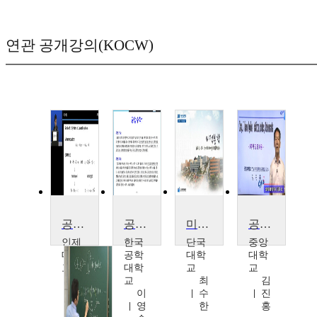
연관 공개강의(KOCW)
공업수학Ⅱ
공업수학1과 응용
미적분학
공업수학 II
인제
한국
단국
중앙
대학
공학
대학
대학
교
대학
교
교
김
교
최
김
현
이
수
진
철
영
한
홍