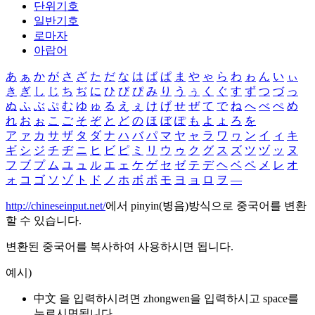
단위기호
일반기호
로마자
아랍어
あ
ぁ
か
が
さ
ざ
た
だ
な
は
ば
ぱ
ま
や
ゃ
ら
わ
ゎ
ん
い
ぃ
き
ぎ
し
じ
ち
ぢ
に
ひ
び
ぴ
み
り
う
ぅ
く
ぐ
す
ず
つ
づ
っ
ぬ
ふ
ぶ
ぷ
む
ゆ
ゅ
る
え
ぇ
け
げ
せ
ぜ
て
で
ね
へ
べ
ぺ
め
れ
お
ぉ
こ
ご
そ
ぞ
と
ど
の
ほ
ぼ
ぽ
も
よ
ょ
ろ
を
ア
ァ
カ
サ
ザ
タ
ダ
ナ
ハ
バ
パ
マ
ヤ
ャ
ラ
ワ
ヮ
ン
イ
ィ
キ
ギ
シ
ジ
チ
ヂ
ニ
ヒ
ビ
ピ
ミ
リ
ウ
ゥ
ク
グ
ス
ズ
ツ
ヅ
ッ
ヌ
フ
ブ
プ
ム
ユ
ュ
ル
エ
ェ
ケ
ゲ
セ
ゼ
テ
デ
ヘ
ベ
ペ
メ
レ
オ
ォ
コ
ゴ
ソ
ゾ
ト
ド
ノ
ホ
ボ
ポ
モ
ヨ
ョ
ロ
ヲ
―
http://chineseinput.net/
에서 pinyin(병음)방식으로 중국어를 변환
할 수 있습니다.
변환된 중국어를 복사하여 사용하시면 됩니다.
예시)
中文 을 입력하시려면
zhongwen
을 입력하시고 space를
누르시면됩니다.