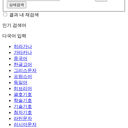
상세검색
결과 내 재검색
인기 검색어
다국어 입력
히라가나
가타카나
중국어
한글고어
그리스문자
프랑스어
독일어
히브리어
괄호기호
학술기호
기술기호
첨자기호
라틴문자
러시아문자