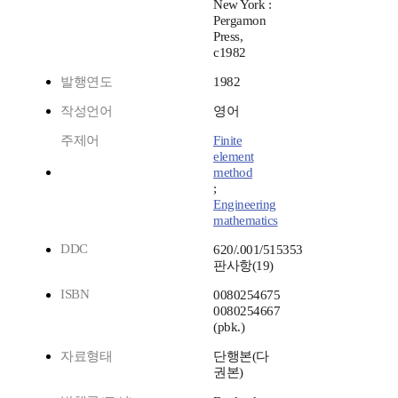
New York :
Pergamon
Press,
c1982
발행연도
1982
작성언어
영어
주제어
Finite
element
method
;
Engineering
mathematics
DDC
620/.001/515353
판사항(19)
ISBN
0080254675
0080254667
(pbk.)
자료형태
단행본(다
권본)