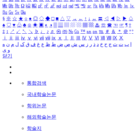
㎒
㎓
㎔
Ω
㏀
㏁
㎊
㎋
㎌
㏖
㏅
㎭
㎮
㎯
㏛
㎩
㎪
㎫
㎬
㏝
㏐
㏓
㏃
㏉
㏜
㏆
§
※
☆
★
○
●
◎
◇
◆
□
■
△
▽
→
←
↑
↓
↔
〓
◁
◀
▷
▶
♤
♠
♡
♥
♧
♣
⊙
◈
▣
◐
◑
▒
▤
▥
▨
▧
▦
▩
♨
☏
☎
☜
☞
¶
†
‡
↕
↗
↙
↖
↘
♭
♩
♪
♬
㉿
㈜
№
㏇
™
㏂
㏘
℡
＃
＆
＊
＠
ª
º
ⅰ
ⅱ
ⅲ
ⅳ
ⅴ
ⅵ
ⅶ
ⅷ
ⅸ
ⅹ
Ⅰ
Ⅱ
Ⅲ
Ⅳ
Ⅴ
Ⅵ
Ⅶ
Ⅷ
Ⅸ
Ⅹ
ا
ب
ت
ث
ج
ح
خ
د
ذ
ر
ز
س
ش
ص
ض
ط
ظ
ع
غ
ف
ق
ک
ل
م
ن
ه
و
ی
닫기
통합검색
국내학술논문
학위논문
해외학술논문
학술지