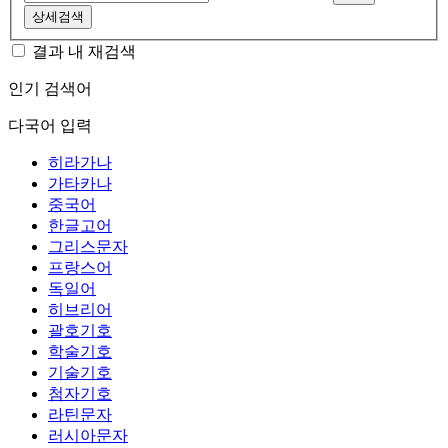
상세검색
결과 내 재검색
인기 검색어
다국어 입력
히라가나
가타카나
중국어
한글고어
그리스문자
프랑스어
독일어
히브리어
괄호기호
학술기호
기술기호
첨자기호
라틴문자
러시아문자