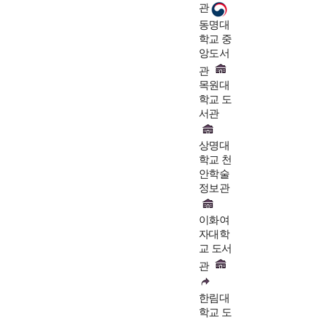
관
동명대
학교 중
앙도서
관
목원대
학교 도
서관
상명대
학교 천
안학술
정보관
이화여
자대학
교 도서
관
한림대
학교 도