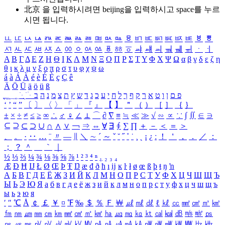
北京 을 입력하시려면
beijing
을 입력하시고 space를 누르
시면 됩니다.
ㅥ
ㅦ
ㅧ
ㅨ
ㅩ
ㅪ
ㅫ
ㅬ
ㅭ
ㅮ
ㅯ
ㅰ
ㅱ
ㅲ
ㅳ
ㅴ
ㅵ
ㅶ
ㅷ
ㅸ
ㅹ
ㅺ
ㅻ
ㅼ
ㅽ
ㅾ
ㅿ
ㆀ
ㆁ
ㆂ
ㆃ
ㆄ
ㆅ
ㆆ
ㆇ
ㆈ
ㆉ
ㆊ
ㆋ
ㆌ
ㆍ
ㆎ
Α
Β
Γ
Δ
Ε
Ζ
Η
Θ
Ι
Κ
Λ
Μ
Ν
Ξ
Ο
Π
Ρ
Σ
Τ
Υ
Φ
Χ
Ψ
Ω
α
β
γ
δ
ε
ζ
η
θ
ι
κ
λ
μ
ν
ξ
ο
π
ρ
σ
τ
υ
φ
χ
ψ
ω
á
à
Á
À
é
è
É
È
ç
Ç
ê
Ä
Ö
Ü
ä
ö
ü
ß
ְ
ֳ
ֲ
ֱ
ָ
ַ
ֵ
ֶ
ִ
ֹ
ּ
ֻ
ׂ
ׁ
ּ
ב
ה
נ
מ
צ
ת
ץ
ש
ד
ג
כ
ע
י
ח
ל
ך
ף
ק
ר
א
ט
ו
ן
ם
פ
‘
’
“
”
〔
〕
〈
〉
「
」
『
』
【
】
＂
（
）
［
］
｛
｝
±
×
÷
≠
≤
≥
∞
∴
♂
♀
∠
⊥
⌒
∂
∇
≡
≒
≪
≫
√
∽
∝
∵
∫
∬
∈
∋
⊆
⊇
⊂
⊃
∪
∩
∧
∨
￢
⇒
⇔
∀
∃
∮
∑
∏
＋
－
＜
＝
＞
、
。
·
‥
…
¨
〃
―
∥
＼
∼
´
～
ˇ
˘
˝
˚
˙
¸
˛
¡
¿
ː
！
＇
，
．
／
：
；
？
＾
＿
｀
｜
½
⅓
⅔
¼
¾
⅛
⅜
⅝
⅞
¹
²
³
⁴
ⁿ
₁
₂
₃
₄
Æ
Ð
Ħ
Ĳ
Ł
Ø
Œ
Þ
Ŧ
Ŋ
æ
đ
ð
ħ
ı
ĳ
ĸ
ŀ
ł
ø
œ
ß
þ
ŧ
ŋ
ŉ
А
Б
В
Г
Д
Е
Ё
Ж
З
И
Й
К
Л
М
Н
О
П
Р
С
Т
У
Ф
Х
Ц
Ч
Ш
Щ
Ъ
Ы
Ь
Э
Ю
Я
а
б
в
г
д
е
ё
ж
з
и
й
к
л
м
н
о
п
р
с
т
у
ф
х
ц
ч
ш
щ
ъ
ы
ь
э
ю
я
′
″
℃
Å
￠
￡
￥
¤
℉
‰
＄
％
Ｆ
￦
㎕
㎖
㎗
ℓ
㎘
㏄
㎣
㎤
㎥
㎦
㎙
㎚
㎛
㎜
㎝
㎞
㎟
㎠
㎡
㎢
㏊
㎍
㎎
㎏
㏏
㎈
㎉
㏈
㎧
㎨
㎰
㎱
㎲
㎳
㎴
㎵
㎶
㎷
㎸
㎹
㎀
㎁
㎂
㎃
㎄
㎺
㎻
㎽
㎾
㎿
㎐
㎑