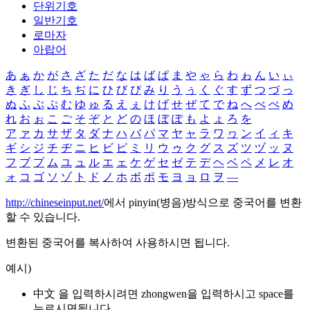
단위기호
일반기호
로마자
아랍어
あ
ぁ
か
が
さ
ざ
た
だ
な
は
ば
ぱ
ま
や
ゃ
ら
わ
ゎ
ん
い
ぃ
き
ぎ
し
じ
ち
ぢ
に
ひ
び
ぴ
み
り
う
ぅ
く
ぐ
す
ず
つ
づ
っ
ぬ
ふ
ぶ
ぷ
む
ゆ
ゅ
る
え
ぇ
け
げ
せ
ぜ
て
で
ね
へ
べ
ぺ
め
れ
お
ぉ
こ
ご
そ
ぞ
と
ど
の
ほ
ぼ
ぽ
も
よ
ょ
ろ
を
ア
ァ
カ
サ
ザ
タ
ダ
ナ
ハ
バ
パ
マ
ヤ
ャ
ラ
ワ
ヮ
ン
イ
ィ
キ
ギ
シ
ジ
チ
ヂ
ニ
ヒ
ビ
ピ
ミ
リ
ウ
ゥ
ク
グ
ス
ズ
ツ
ヅ
ッ
ヌ
フ
ブ
プ
ム
ユ
ュ
ル
エ
ェ
ケ
ゲ
セ
ゼ
テ
デ
ヘ
ベ
ペ
メ
レ
オ
ォ
コ
ゴ
ソ
ゾ
ト
ド
ノ
ホ
ボ
ポ
モ
ヨ
ョ
ロ
ヲ
―
http://chineseinput.net/
에서 pinyin(병음)방식으로 중국어를 변환
할 수 있습니다.
변환된 중국어를 복사하여 사용하시면 됩니다.
예시)
中文 을 입력하시려면
zhongwen
을 입력하시고 space를
누르시면됩니다.