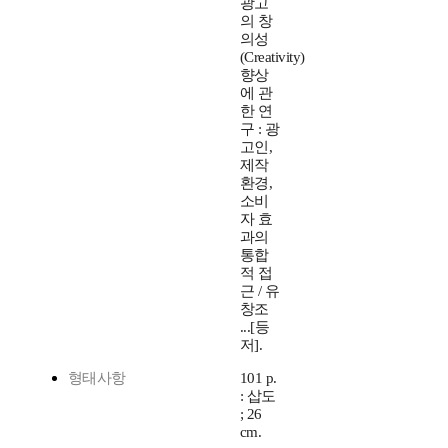
광고
의 창
의성
(Creativity)
향상
에 관
한 연
구 : 광
고인,
제작
환경,
소비
자 효
과의
통합
적 접
근 / 유
창조
...[등
저].
형태사항
101 p.
: 삽도
; 26
cm.