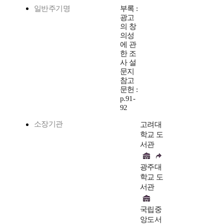
일반주기명
부록 :
광고
의 창
의성
에 관
한 조
사 설
문지
참고
문헌 :
p.91-
92
소장기관
고려대
학교 도
서관
광주대
학교 도
서관
국립중
앙도서