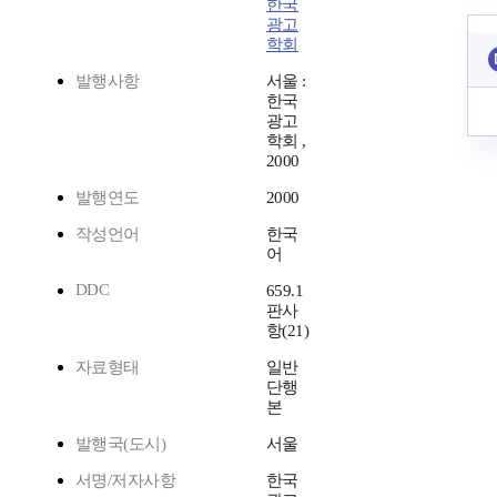
한국
광고
학회
발행사항
서울 :
한국
광고
학회 ,
2000
발행연도
2000
작성언어
한국
어
DDC
659.1
판사
항(21)
자료형태
일반
단행
본
발행국(도시)
서울
서명/저자사항
한국