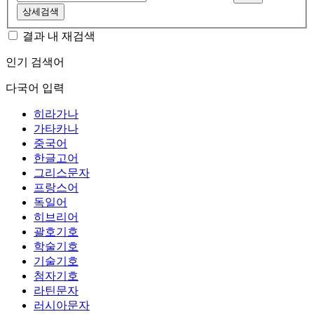
상세검색
결과 내 재검색
인기 검색어
다국어 입력
히라가나
가타카나
중국어
한글고어
그리스문자
프랑스어
독일어
히브리어
괄호기호
학술기호
기술기호
첨자기호
라틴문자
러시아문자