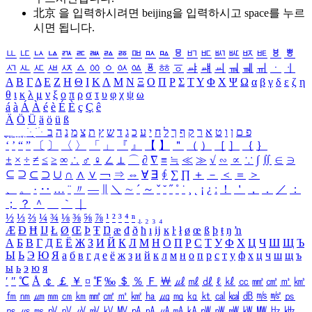
北京 을 입력하시려면
beijing
을 입력하시고 space를 누르
시면 됩니다.
ㅥ
ㅦ
ㅧ
ㅨ
ㅩ
ㅪ
ㅫ
ㅬ
ㅭ
ㅮ
ㅯ
ㅰ
ㅱ
ㅲ
ㅳ
ㅴ
ㅵ
ㅶ
ㅷ
ㅸ
ㅹ
ㅺ
ㅻ
ㅼ
ㅽ
ㅾ
ㅿ
ㆀ
ㆁ
ㆂ
ㆃ
ㆄ
ㆅ
ㆆ
ㆇ
ㆈ
ㆉ
ㆊ
ㆋ
ㆌ
ㆍ
ㆎ
Α
Β
Γ
Δ
Ε
Ζ
Η
Θ
Ι
Κ
Λ
Μ
Ν
Ξ
Ο
Π
Ρ
Σ
Τ
Υ
Φ
Χ
Ψ
Ω
α
β
γ
δ
ε
ζ
η
θ
ι
κ
λ
μ
ν
ξ
ο
π
ρ
σ
τ
υ
φ
χ
ψ
ω
á
à
Á
À
é
è
É
È
ç
Ç
ê
Ä
Ö
Ü
ä
ö
ü
ß
ְ
ֳ
ֲ
ֱ
ָ
ַ
ֵ
ֶ
ִ
ֹ
ּ
ֻ
ׂ
ׁ
ּ
ב
ה
נ
מ
צ
ת
ץ
ש
ד
ג
כ
ע
י
ח
ל
ך
ף
ק
ר
א
ט
ו
ן
ם
פ
‘
’
“
”
〔
〕
〈
〉
「
」
『
』
【
】
＂
（
）
［
］
｛
｝
±
×
÷
≠
≤
≥
∞
∴
♂
♀
∠
⊥
⌒
∂
∇
≡
≒
≪
≫
√
∽
∝
∵
∫
∬
∈
∋
⊆
⊇
⊂
⊃
∪
∩
∧
∨
￢
⇒
⇔
∀
∃
∮
∑
∏
＋
－
＜
＝
＞
、
。
·
‥
…
¨
〃
―
∥
＼
∼
´
～
ˇ
˘
˝
˚
˙
¸
˛
¡
¿
ː
！
＇
，
．
／
：
；
？
＾
＿
｀
｜
½
⅓
⅔
¼
¾
⅛
⅜
⅝
⅞
¹
²
³
⁴
ⁿ
₁
₂
₃
₄
Æ
Ð
Ħ
Ĳ
Ł
Ø
Œ
Þ
Ŧ
Ŋ
æ
đ
ð
ħ
ı
ĳ
ĸ
ŀ
ł
ø
œ
ß
þ
ŧ
ŋ
ŉ
А
Б
В
Г
Д
Е
Ё
Ж
З
И
Й
К
Л
М
Н
О
П
Р
С
Т
У
Ф
Х
Ц
Ч
Ш
Щ
Ъ
Ы
Ь
Э
Ю
Я
а
б
в
г
д
е
ё
ж
з
и
й
к
л
м
н
о
п
р
с
т
у
ф
х
ц
ч
ш
щ
ъ
ы
ь
э
ю
я
′
″
℃
Å
￠
￡
￥
¤
℉
‰
＄
％
Ｆ
￦
㎕
㎖
㎗
ℓ
㎘
㏄
㎣
㎤
㎥
㎦
㎙
㎚
㎛
㎜
㎝
㎞
㎟
㎠
㎡
㎢
㏊
㎍
㎎
㎏
㏏
㎈
㎉
㏈
㎧
㎨
㎰
㎱
㎲
㎳
㎴
㎵
㎶
㎷
㎸
㎹
㎀
㎁
㎂
㎃
㎄
㎺
㎻
㎽
㎾
㎿
㎐
㎑