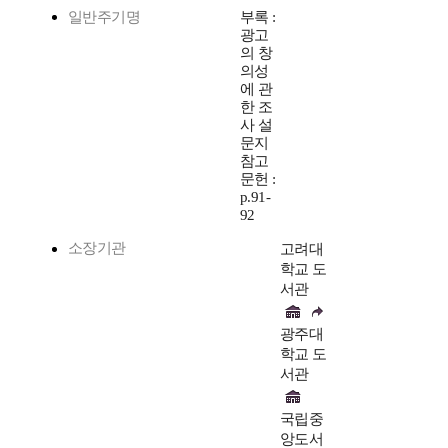
일반주기명
부록 :
광고
의 창
의성
에 관
한 조
사 설
문지
참고
문헌 :
p.91-
92
소장기관
고려대
학교 도
서관
광주대
학교 도
서관
국립중
앙도서