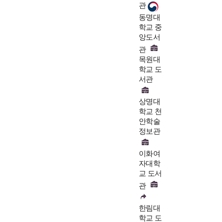
관
동명대
학교 중
앙도서
관
목원대
학교 도
서관
상명대
학교 천
안학술
정보관
이화여
자대학
교 도서
관
한림대
학교 도