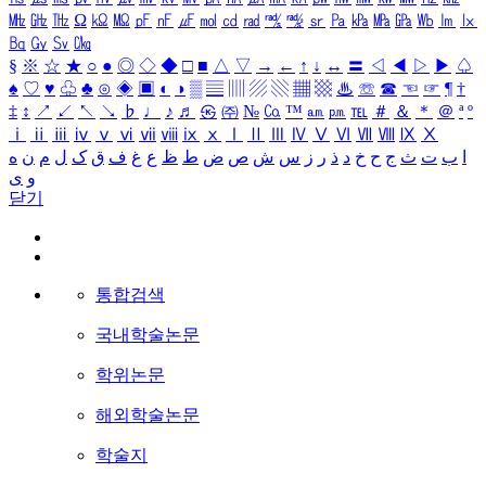
㎒
㎓
㎔
Ω
㏀
㏁
㎊
㎋
㎌
㏖
㏅
㎭
㎮
㎯
㏛
㎩
㎪
㎫
㎬
㏝
㏐
㏓
㏃
㏉
㏜
㏆
§
※
☆
★
○
●
◎
◇
◆
□
■
△
▽
→
←
↑
↓
↔
〓
◁
◀
▷
▶
♤
♠
♡
♥
♧
♣
⊙
◈
▣
◐
◑
▒
▤
▥
▨
▧
▦
▩
♨
☏
☎
☜
☞
¶
†
‡
↕
↗
↙
↖
↘
♭
♩
♪
♬
㉿
㈜
№
㏇
™
㏂
㏘
℡
＃
＆
＊
＠
ª
º
ⅰ
ⅱ
ⅲ
ⅳ
ⅴ
ⅵ
ⅶ
ⅷ
ⅸ
ⅹ
Ⅰ
Ⅱ
Ⅲ
Ⅳ
Ⅴ
Ⅵ
Ⅶ
Ⅷ
Ⅸ
Ⅹ
ا
ب
ت
ث
ج
ح
خ
د
ذ
ر
ز
س
ش
ص
ض
ط
ظ
ع
غ
ف
ق
ک
ل
م
ن
ه
و
ی
닫기
통합검색
국내학술논문
학위논문
해외학술논문
학술지