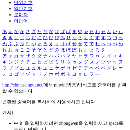
단위기호
일반기호
로마자
아랍어
あ
ぁ
か
が
さ
ざ
た
だ
な
は
ば
ぱ
ま
や
ゃ
ら
わ
ゎ
ん
い
ぃ
き
ぎ
し
じ
ち
ぢ
に
ひ
び
ぴ
み
り
う
ぅ
く
ぐ
す
ず
つ
づ
っ
ぬ
ふ
ぶ
ぷ
む
ゆ
ゅ
る
え
ぇ
け
げ
せ
ぜ
て
で
ね
へ
べ
ぺ
め
れ
お
ぉ
こ
ご
そ
ぞ
と
ど
の
ほ
ぼ
ぽ
も
よ
ょ
ろ
を
ア
ァ
カ
サ
ザ
タ
ダ
ナ
ハ
バ
パ
マ
ヤ
ャ
ラ
ワ
ヮ
ン
イ
ィ
キ
ギ
シ
ジ
チ
ヂ
ニ
ヒ
ビ
ピ
ミ
リ
ウ
ゥ
ク
グ
ス
ズ
ツ
ヅ
ッ
ヌ
フ
ブ
プ
ム
ユ
ュ
ル
エ
ェ
ケ
ゲ
セ
ゼ
テ
デ
ヘ
ベ
ペ
メ
レ
オ
ォ
コ
ゴ
ソ
ゾ
ト
ド
ノ
ホ
ボ
ポ
モ
ヨ
ョ
ロ
ヲ
―
http://chineseinput.net/
에서 pinyin(병음)방식으로 중국어를 변환
할 수 있습니다.
변환된 중국어를 복사하여 사용하시면 됩니다.
예시)
中文 을 입력하시려면
zhongwen
을 입력하시고 space를
누르시면됩니다.