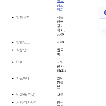
한국
광고
학회
발행사항
서울 :
한국
광고
학회 ,
2000
발행연도
2000
작성언어
한국
어
DDC
659.1
판사
항(21)
자료형태
일반
단행
본
발행국(도시)
서울
서명/저자사항
한국