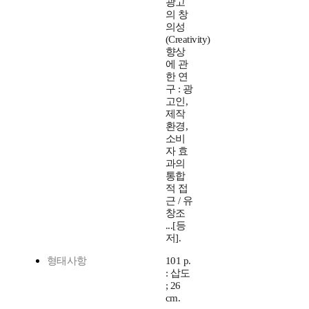
광고
의 창
의성
(Creativity)
향상
에 관
한 연
구 : 광
고인,
제작
환경,
소비
자 효
과의
통합
적 접
근 / 유
창조
...[등
저].
형태사항
101 p.
: 삽도
; 26
cm.