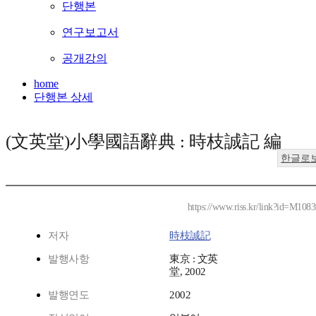
단행본
연구보고서
공개강의
home
단행본 상세
(文英堂)小學國語辭典 : 時枝誠記 編
한글로
https://www.riss.kr/link?id=M108
저자
時枝誠記
발행사항
東京 : 文英
堂, 2002
발행연도
2002