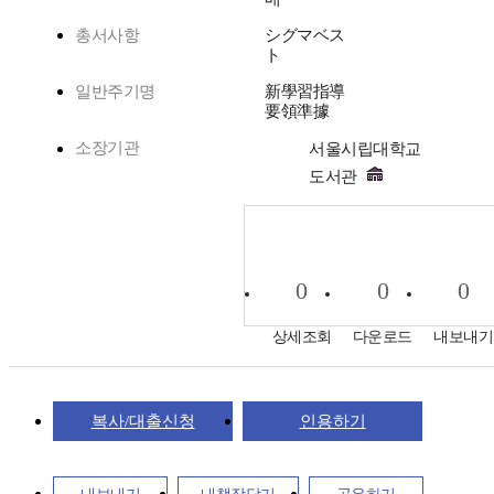
총서사항
シグマベス
ト
일반주기명
新學習指導
要領準據
소장기관
서울시립대학교
도서관
0
0
0
상세조회
다운로드
내보내기
복사/대출신청
인용하기