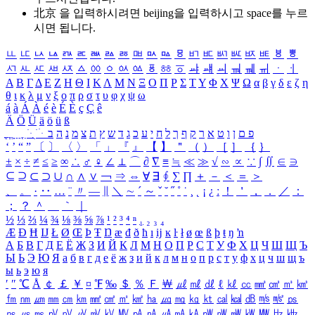
北京 을 입력하시려면
beijing
을 입력하시고 space를 누르
시면 됩니다.
ㅥ
ㅦ
ㅧ
ㅨ
ㅩ
ㅪ
ㅫ
ㅬ
ㅭ
ㅮ
ㅯ
ㅰ
ㅱ
ㅲ
ㅳ
ㅴ
ㅵ
ㅶ
ㅷ
ㅸ
ㅹ
ㅺ
ㅻ
ㅼ
ㅽ
ㅾ
ㅿ
ㆀ
ㆁ
ㆂ
ㆃ
ㆄ
ㆅ
ㆆ
ㆇ
ㆈ
ㆉ
ㆊ
ㆋ
ㆌ
ㆍ
ㆎ
Α
Β
Γ
Δ
Ε
Ζ
Η
Θ
Ι
Κ
Λ
Μ
Ν
Ξ
Ο
Π
Ρ
Σ
Τ
Υ
Φ
Χ
Ψ
Ω
α
β
γ
δ
ε
ζ
η
θ
ι
κ
λ
μ
ν
ξ
ο
π
ρ
σ
τ
υ
φ
χ
ψ
ω
á
à
Á
À
é
è
É
È
ç
Ç
ê
Ä
Ö
Ü
ä
ö
ü
ß
ְ
ֳ
ֲ
ֱ
ָ
ַ
ֵ
ֶ
ִ
ֹ
ּ
ֻ
ׂ
ׁ
ּ
ב
ה
נ
מ
צ
ת
ץ
ש
ד
ג
כ
ע
י
ח
ל
ך
ף
ק
ר
א
ט
ו
ן
ם
פ
‘
’
“
”
〔
〕
〈
〉
「
」
『
』
【
】
＂
（
）
［
］
｛
｝
±
×
÷
≠
≤
≥
∞
∴
♂
♀
∠
⊥
⌒
∂
∇
≡
≒
≪
≫
√
∽
∝
∵
∫
∬
∈
∋
⊆
⊇
⊂
⊃
∪
∩
∧
∨
￢
⇒
⇔
∀
∃
∮
∑
∏
＋
－
＜
＝
＞
、
。
·
‥
…
¨
〃
―
∥
＼
∼
´
～
ˇ
˘
˝
˚
˙
¸
˛
¡
¿
ː
！
＇
，
．
／
：
；
？
＾
＿
｀
｜
½
⅓
⅔
¼
¾
⅛
⅜
⅝
⅞
¹
²
³
⁴
ⁿ
₁
₂
₃
₄
Æ
Ð
Ħ
Ĳ
Ł
Ø
Œ
Þ
Ŧ
Ŋ
æ
đ
ð
ħ
ı
ĳ
ĸ
ŀ
ł
ø
œ
ß
þ
ŧ
ŋ
ŉ
А
Б
В
Г
Д
Е
Ё
Ж
З
И
Й
К
Л
М
Н
О
П
Р
С
Т
У
Ф
Х
Ц
Ч
Ш
Щ
Ъ
Ы
Ь
Э
Ю
Я
а
б
в
г
д
е
ё
ж
з
и
й
к
л
м
н
о
п
р
с
т
у
ф
х
ц
ч
ш
щ
ъ
ы
ь
э
ю
я
′
″
℃
Å
￠
￡
￥
¤
℉
‰
＄
％
Ｆ
￦
㎕
㎖
㎗
ℓ
㎘
㏄
㎣
㎤
㎥
㎦
㎙
㎚
㎛
㎜
㎝
㎞
㎟
㎠
㎡
㎢
㏊
㎍
㎎
㎏
㏏
㎈
㎉
㏈
㎧
㎨
㎰
㎱
㎲
㎳
㎴
㎵
㎶
㎷
㎸
㎹
㎀
㎁
㎂
㎃
㎄
㎺
㎻
㎽
㎾
㎿
㎐
㎑