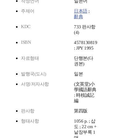
작성언어
일본어
주제어
日本語
;
辭典
KDC
733 판사항
(4)
ISBN
4578130819
: JPY 1995
자료형태
단행본(다
권본)
발행국(도시)
일본
서명/저자사항
(文英堂)小
學國語辭典
: 時枝誠記
編
판사항
第四版
형태사항
1056 p. ; 삽
도 ; 22 cm +
낱장부록 1
매