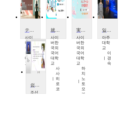
テーマ別日本語聴解演習
就職実務日本語
実践コミュニケーション日本語会話
일본어3:한국인이 혼동하기 쉬운 일본어문형들
사이
사이
사이
아주
버한
버한
버한
대학
국외
국외
국외
교
국어
국어
국어
이
대학
대학
대학
경
교
교
교
숙
사
사
하
사
사
치
히
히
노
로
로
토
쉽게! 쉽게! 생활일본어 첫걸음
코
코
모
조선
카
대학
교
정
의
상