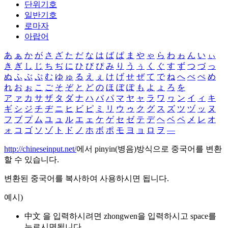
단위기호
일반기호
로마자
아랍어
あ
ぁ
か
が
さ
ざ
た
だ
な
は
ば
ぱ
ま
や
ゃ
ら
わ
ゎ
ん
い
ぃ
き
ぎ
し
じ
ち
ぢ
に
ひ
び
ぴ
み
り
う
ぅ
く
ぐ
す
ず
つ
づ
っ
ぬ
ふ
ぶ
ぷ
む
ゆ
ゅ
る
え
ぇ
け
げ
せ
ぜ
て
で
ね
へ
べ
ぺ
め
れ
お
ぉ
こ
ご
そ
ぞ
と
ど
の
ほ
ぼ
ぽ
も
よ
ょ
ろ
を
ア
ァ
カ
サ
ザ
タ
ダ
ナ
ハ
バ
パ
マ
ヤ
ャ
ラ
ワ
ヮ
ン
イ
ィ
キ
ギ
シ
ジ
チ
ヂ
ニ
ヒ
ビ
ピ
ミ
リ
ウ
ゥ
ク
グ
ス
ズ
ツ
ヅ
ッ
ヌ
フ
ブ
プ
ム
ユ
ュ
ル
エ
ェ
ケ
ゲ
セ
ゼ
テ
デ
ヘ
ベ
ペ
メ
レ
オ
ォ
コ
ゴ
ソ
ゾ
ト
ド
ノ
ホ
ボ
ポ
モ
ヨ
ョ
ロ
ヲ
―
http://chineseinput.net/
에서 pinyin(병음)방식으로 중국어를 변환
할 수 있습니다.
변환된 중국어를 복사하여 사용하시면 됩니다.
예시)
中文 을 입력하시려면
zhongwen
을 입력하시고 space를
누르시면됩니다.