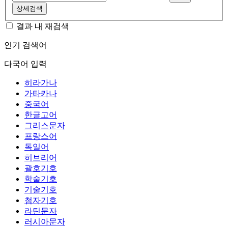
상세검색
결과 내 재검색
인기 검색어
다국어 입력
히라가나
가타카나
중국어
한글고어
그리스문자
프랑스어
독일어
히브리어
괄호기호
학술기호
기술기호
첨자기호
라틴문자
러시아문자