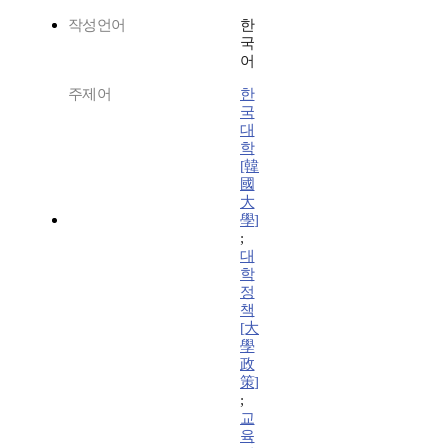
작성언어
한
국
어
주제어
한
국
대
학
[韓
國
大
學]
;
대
학
정
책
[大
學
政
策]
;
교
육