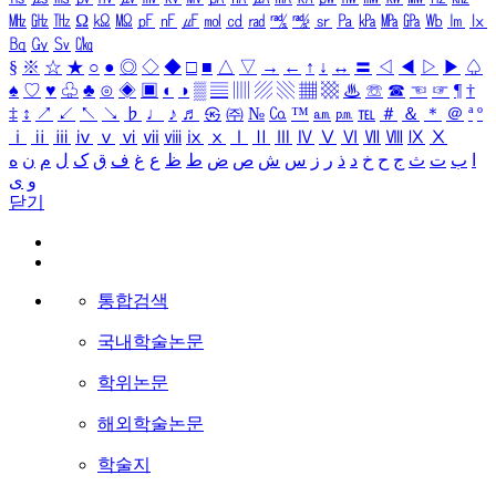
㎒
㎓
㎔
Ω
㏀
㏁
㎊
㎋
㎌
㏖
㏅
㎭
㎮
㎯
㏛
㎩
㎪
㎫
㎬
㏝
㏐
㏓
㏃
㏉
㏜
㏆
§
※
☆
★
○
●
◎
◇
◆
□
■
△
▽
→
←
↑
↓
↔
〓
◁
◀
▷
▶
♤
♠
♡
♥
♧
♣
⊙
◈
▣
◐
◑
▒
▤
▥
▨
▧
▦
▩
♨
☏
☎
☜
☞
¶
†
‡
↕
↗
↙
↖
↘
♭
♩
♪
♬
㉿
㈜
№
㏇
™
㏂
㏘
℡
＃
＆
＊
＠
ª
º
ⅰ
ⅱ
ⅲ
ⅳ
ⅴ
ⅵ
ⅶ
ⅷ
ⅸ
ⅹ
Ⅰ
Ⅱ
Ⅲ
Ⅳ
Ⅴ
Ⅵ
Ⅶ
Ⅷ
Ⅸ
Ⅹ
ا
ب
ت
ث
ج
ح
خ
د
ذ
ر
ز
س
ش
ص
ض
ط
ظ
ع
غ
ف
ق
ک
ل
م
ن
ه
و
ی
닫기
통합검색
국내학술논문
학위논문
해외학술논문
학술지