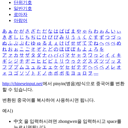
단위기호
일반기호
로마자
아랍어
あ
ぁ
か
が
さ
ざ
た
だ
な
は
ば
ぱ
ま
や
ゃ
ら
わ
ゎ
ん
い
ぃ
き
ぎ
し
じ
ち
ぢ
に
ひ
び
ぴ
み
り
う
ぅ
く
ぐ
す
ず
つ
づ
っ
ぬ
ふ
ぶ
ぷ
む
ゆ
ゅ
る
え
ぇ
け
げ
せ
ぜ
て
で
ね
へ
べ
ぺ
め
れ
お
ぉ
こ
ご
そ
ぞ
と
ど
の
ほ
ぼ
ぽ
も
よ
ょ
ろ
を
ア
ァ
カ
サ
ザ
タ
ダ
ナ
ハ
バ
パ
マ
ヤ
ャ
ラ
ワ
ヮ
ン
イ
ィ
キ
ギ
シ
ジ
チ
ヂ
ニ
ヒ
ビ
ピ
ミ
リ
ウ
ゥ
ク
グ
ス
ズ
ツ
ヅ
ッ
ヌ
フ
ブ
プ
ム
ユ
ュ
ル
エ
ェ
ケ
ゲ
セ
ゼ
テ
デ
ヘ
ベ
ペ
メ
レ
オ
ォ
コ
ゴ
ソ
ゾ
ト
ド
ノ
ホ
ボ
ポ
モ
ヨ
ョ
ロ
ヲ
―
http://chineseinput.net/
에서 pinyin(병음)방식으로 중국어를 변환
할 수 있습니다.
변환된 중국어를 복사하여 사용하시면 됩니다.
예시)
中文 을 입력하시려면
zhongwen
을 입력하시고 space를
누르시면됩니다.