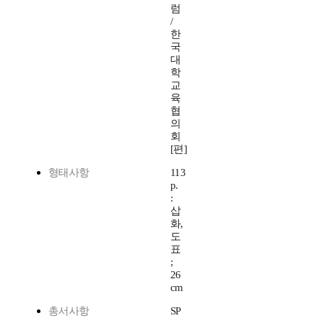
럼
/
한
국
대
학
교
육
협
의
회
[편]
형태사항
113
p.
:
삽
화,
도
표
;
26
cm
총서사항
SP