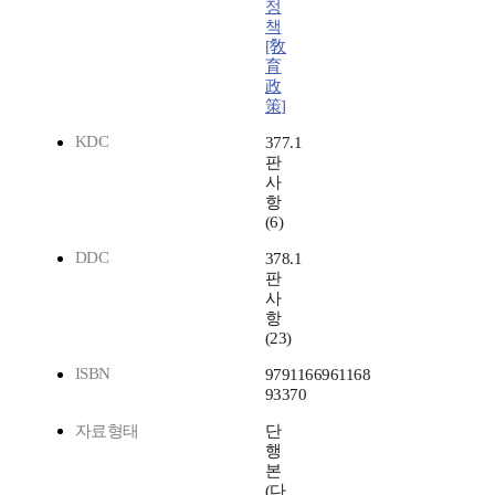
정
책
[敎
育
政
策]
KDC
377.1
판
사
항
(6)
DDC
378.1
판
사
항
(23)
ISBN
9791166961168
93370
자료형태
단
행
본
(다