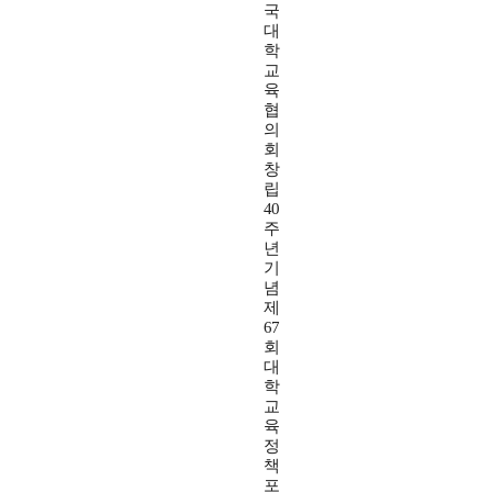
국
대
학
교
육
협
의
회
창
립
40
주
년
기
념
제
67
회
대
학
교
육
정
책
포