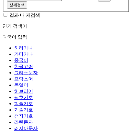
상세검색
결과 내 재검색
인기 검색어
다국어 입력
히라가나
가타카나
중국어
한글고어
그리스문자
프랑스어
독일어
히브리어
괄호기호
학술기호
기술기호
첨자기호
라틴문자
러시아문자