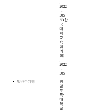
;
2022-
5-
385
SP(한
국
대
학
교
육
협
의
회)
;
2022-
5-
385
일반주기명
권
말
부
록:
대
학
교