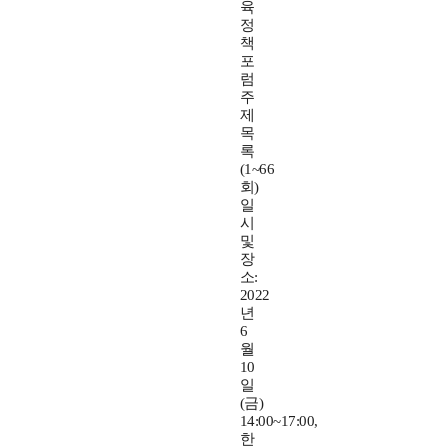
육
정
책
포
럼
주
제
목
록
(1~66
회)
일
시
및
장
소:
2022
년
6
월
10
일
(금)
14:00~17:00,
한