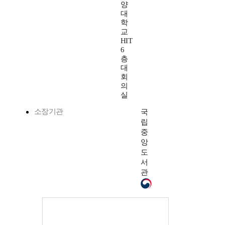
양
대
학
교
HIT
6
층
대
회
의
실
소장기관
국
립
중
앙
도
서
관