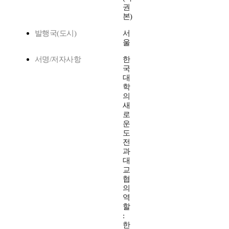
권
본)
발행국(도시)
서
울
서명/저자사항
한
국
대
학
의
새
로
운
도
전
과
대
교
협
의
역
할
:
한