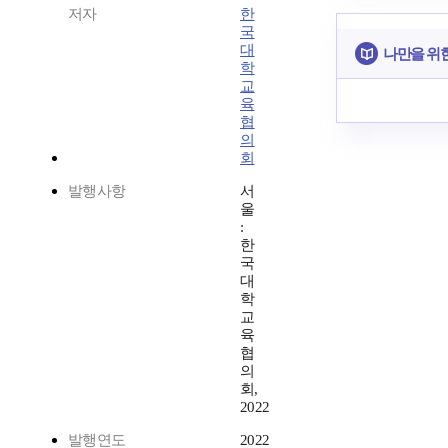
저자
한
국
대
나만을 위
학
교
육
협
의
회
발행사항
서
울
:
한
국
대
학
교
육
협
의
회,
2022
발행연도
2022