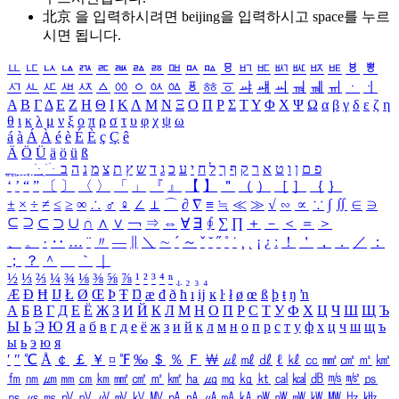
北京 을 입력하시려면
beijing
을 입력하시고 space를 누르
시면 됩니다.
ㅥ
ㅦ
ㅧ
ㅨ
ㅩ
ㅪ
ㅫ
ㅬ
ㅭ
ㅮ
ㅯ
ㅰ
ㅱ
ㅲ
ㅳ
ㅴ
ㅵ
ㅶ
ㅷ
ㅸ
ㅹ
ㅺ
ㅻ
ㅼ
ㅽ
ㅾ
ㅿ
ㆀ
ㆁ
ㆂ
ㆃ
ㆄ
ㆅ
ㆆ
ㆇ
ㆈ
ㆉ
ㆊ
ㆋ
ㆌ
ㆍ
ㆎ
Α
Β
Γ
Δ
Ε
Ζ
Η
Θ
Ι
Κ
Λ
Μ
Ν
Ξ
Ο
Π
Ρ
Σ
Τ
Υ
Φ
Χ
Ψ
Ω
α
β
γ
δ
ε
ζ
η
θ
ι
κ
λ
μ
ν
ξ
ο
π
ρ
σ
τ
υ
φ
χ
ψ
ω
á
à
Á
À
é
è
É
È
ç
Ç
ê
Ä
Ö
Ü
ä
ö
ü
ß
ְ
ֳ
ֲ
ֱ
ָ
ַ
ֵ
ֶ
ִ
ֹ
ּ
ֻ
ׂ
ׁ
ּ
ב
ה
נ
מ
צ
ת
ץ
ש
ד
ג
כ
ע
י
ח
ל
ך
ף
ק
ר
א
ט
ו
ן
ם
פ
‘
’
“
”
〔
〕
〈
〉
「
」
『
』
【
】
＂
（
）
［
］
｛
｝
±
×
÷
≠
≤
≥
∞
∴
♂
♀
∠
⊥
⌒
∂
∇
≡
≒
≪
≫
√
∽
∝
∵
∫
∬
∈
∋
⊆
⊇
⊂
⊃
∪
∩
∧
∨
￢
⇒
⇔
∀
∃
∮
∑
∏
＋
－
＜
＝
＞
、
。
·
‥
…
¨
〃
―
∥
＼
∼
´
～
ˇ
˘
˝
˚
˙
¸
˛
¡
¿
ː
！
＇
，
．
／
：
；
？
＾
＿
｀
｜
½
⅓
⅔
¼
¾
⅛
⅜
⅝
⅞
¹
²
³
⁴
ⁿ
₁
₂
₃
₄
Æ
Ð
Ħ
Ĳ
Ł
Ø
Œ
Þ
Ŧ
Ŋ
æ
đ
ð
ħ
ı
ĳ
ĸ
ŀ
ł
ø
œ
ß
þ
ŧ
ŋ
ŉ
А
Б
В
Г
Д
Е
Ё
Ж
З
И
Й
К
Л
М
Н
О
П
Р
С
Т
У
Ф
Х
Ц
Ч
Ш
Щ
Ъ
Ы
Ь
Э
Ю
Я
а
б
в
г
д
е
ё
ж
з
и
й
к
л
м
н
о
п
р
с
т
у
ф
х
ц
ч
ш
щ
ъ
ы
ь
э
ю
я
′
″
℃
Å
￠
￡
￥
¤
℉
‰
＄
％
Ｆ
￦
㎕
㎖
㎗
ℓ
㎘
㏄
㎣
㎤
㎥
㎦
㎙
㎚
㎛
㎜
㎝
㎞
㎟
㎠
㎡
㎢
㏊
㎍
㎎
㎏
㏏
㎈
㎉
㏈
㎧
㎨
㎰
㎱
㎲
㎳
㎴
㎵
㎶
㎷
㎸
㎹
㎀
㎁
㎂
㎃
㎄
㎺
㎻
㎽
㎾
㎿
㎐
㎑