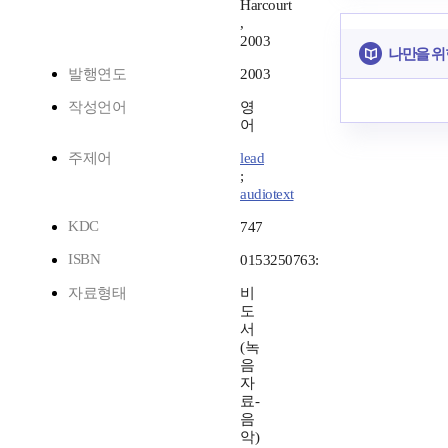
Harcourt
,
2003
나만을 위
발행연도
2003
작성언어
영
어
주제어
lead
;
audiotext
KDC
747
ISBN
0153250763:
자료형태
비
도
서
(녹
음
자
료-
음
악)