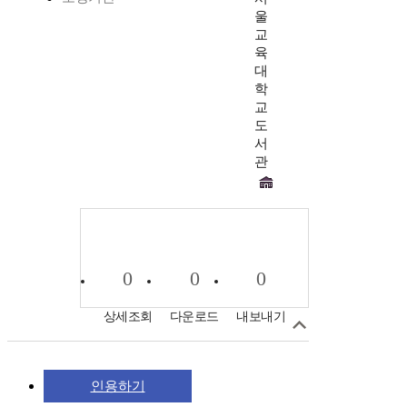
울
교
육
대
학
교
도
서
관
0
0
0
상세조회
다운로드
내보내기
인용하기