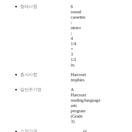
형태사항
6
sound
cassettes
:
stereo
;
4
1/4
×
3
1/2
in.
총서사항
Harcourt
trophies
일반주기명
A
Harcourt
reading/language
arts
program
(Grade
3)
소장기관
서