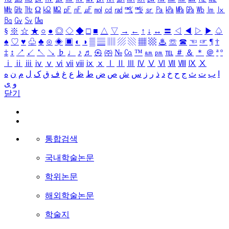
㎒
㎓
㎔
Ω
㏀
㏁
㎊
㎋
㎌
㏖
㏅
㎭
㎮
㎯
㏛
㎩
㎪
㎫
㎬
㏝
㏐
㏓
㏃
㏉
㏜
㏆
§
※
☆
★
○
●
◎
◇
◆
□
■
△
▽
→
←
↑
↓
↔
〓
◁
◀
▷
▶
♤
♠
♡
♥
♧
♣
⊙
◈
▣
◐
◑
▒
▤
▥
▨
▧
▦
▩
♨
☏
☎
☜
☞
¶
†
‡
↕
↗
↙
↖
↘
♭
♩
♪
♬
㉿
㈜
№
㏇
™
㏂
㏘
℡
＃
＆
＊
＠
ª
º
ⅰ
ⅱ
ⅲ
ⅳ
ⅴ
ⅵ
ⅶ
ⅷ
ⅸ
ⅹ
Ⅰ
Ⅱ
Ⅲ
Ⅳ
Ⅴ
Ⅵ
Ⅶ
Ⅷ
Ⅸ
Ⅹ
ا
ب
ت
ث
ج
ح
خ
د
ذ
ر
ز
س
ش
ص
ض
ط
ظ
ع
غ
ف
ق
ک
ل
م
ن
ه
و
ی
닫기
통합검색
국내학술논문
학위논문
해외학술논문
학술지