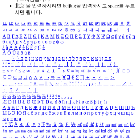
北京 을 입력하시려면
beijing
을 입력하시고 space를 누르
시면 됩니다.
ㅥ
ㅦ
ㅧ
ㅨ
ㅩ
ㅪ
ㅫ
ㅬ
ㅭ
ㅮ
ㅯ
ㅰ
ㅱ
ㅲ
ㅳ
ㅴ
ㅵ
ㅶ
ㅷ
ㅸ
ㅹ
ㅺ
ㅻ
ㅼ
ㅽ
ㅾ
ㅿ
ㆀ
ㆁ
ㆂ
ㆃ
ㆄ
ㆅ
ㆆ
ㆇ
ㆈ
ㆉ
ㆊ
ㆋ
ㆌ
ㆍ
ㆎ
Α
Β
Γ
Δ
Ε
Ζ
Η
Θ
Ι
Κ
Λ
Μ
Ν
Ξ
Ο
Π
Ρ
Σ
Τ
Υ
Φ
Χ
Ψ
Ω
α
β
γ
δ
ε
ζ
η
θ
ι
κ
λ
μ
ν
ξ
ο
π
ρ
σ
τ
υ
φ
χ
ψ
ω
á
à
Á
À
é
è
É
È
ç
Ç
ê
Ä
Ö
Ü
ä
ö
ü
ß
ְ
ֳ
ֲ
ֱ
ָ
ַ
ֵ
ֶ
ִ
ֹ
ּ
ֻ
ׂ
ׁ
ּ
ב
ה
נ
מ
צ
ת
ץ
ש
ד
ג
כ
ע
י
ח
ל
ך
ף
ק
ר
א
ט
ו
ן
ם
פ
‘
’
“
”
〔
〕
〈
〉
「
」
『
』
【
】
＂
（
）
［
］
｛
｝
±
×
÷
≠
≤
≥
∞
∴
♂
♀
∠
⊥
⌒
∂
∇
≡
≒
≪
≫
√
∽
∝
∵
∫
∬
∈
∋
⊆
⊇
⊂
⊃
∪
∩
∧
∨
￢
⇒
⇔
∀
∃
∮
∑
∏
＋
－
＜
＝
＞
、
。
·
‥
…
¨
〃
―
∥
＼
∼
´
～
ˇ
˘
˝
˚
˙
¸
˛
¡
¿
ː
！
＇
，
．
／
：
；
？
＾
＿
｀
｜
½
⅓
⅔
¼
¾
⅛
⅜
⅝
⅞
¹
²
³
⁴
ⁿ
₁
₂
₃
₄
Æ
Ð
Ħ
Ĳ
Ł
Ø
Œ
Þ
Ŧ
Ŋ
æ
đ
ð
ħ
ı
ĳ
ĸ
ŀ
ł
ø
œ
ß
þ
ŧ
ŋ
ŉ
А
Б
В
Г
Д
Е
Ё
Ж
З
И
Й
К
Л
М
Н
О
П
Р
С
Т
У
Ф
Х
Ц
Ч
Ш
Щ
Ъ
Ы
Ь
Э
Ю
Я
а
б
в
г
д
е
ё
ж
з
и
й
к
л
м
н
о
п
р
с
т
у
ф
х
ц
ч
ш
щ
ъ
ы
ь
э
ю
я
′
″
℃
Å
￠
￡
￥
¤
℉
‰
＄
％
Ｆ
￦
㎕
㎖
㎗
ℓ
㎘
㏄
㎣
㎤
㎥
㎦
㎙
㎚
㎛
㎜
㎝
㎞
㎟
㎠
㎡
㎢
㏊
㎍
㎎
㎏
㏏
㎈
㎉
㏈
㎧
㎨
㎰
㎱
㎲
㎳
㎴
㎵
㎶
㎷
㎸
㎹
㎀
㎁
㎂
㎃
㎄
㎺
㎻
㎽
㎾
㎿
㎐
㎑