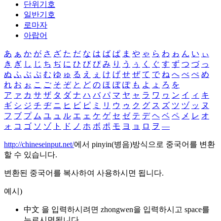
단위기호
일반기호
로마자
아랍어
あ
ぁ
か
が
さ
ざ
た
だ
な
は
ば
ぱ
ま
や
ゃ
ら
わ
ゎ
ん
い
ぃ
き
ぎ
し
じ
ち
ぢ
に
ひ
び
ぴ
み
り
う
ぅ
く
ぐ
す
ず
つ
づ
っ
ぬ
ふ
ぶ
ぷ
む
ゆ
ゅ
る
え
ぇ
け
げ
せ
ぜ
て
で
ね
へ
べ
ぺ
め
れ
お
ぉ
こ
ご
そ
ぞ
と
ど
の
ほ
ぼ
ぽ
も
よ
ょ
ろ
を
ア
ァ
カ
サ
ザ
タ
ダ
ナ
ハ
バ
パ
マ
ヤ
ャ
ラ
ワ
ヮ
ン
イ
ィ
キ
ギ
シ
ジ
チ
ヂ
ニ
ヒ
ビ
ピ
ミ
リ
ウ
ゥ
ク
グ
ス
ズ
ツ
ヅ
ッ
ヌ
フ
ブ
プ
ム
ユ
ュ
ル
エ
ェ
ケ
ゲ
セ
ゼ
テ
デ
ヘ
ベ
ペ
メ
レ
オ
ォ
コ
ゴ
ソ
ゾ
ト
ド
ノ
ホ
ボ
ポ
モ
ヨ
ョ
ロ
ヲ
―
http://chineseinput.net/
에서 pinyin(병음)방식으로 중국어를 변환
할 수 있습니다.
변환된 중국어를 복사하여 사용하시면 됩니다.
예시)
中文 을 입력하시려면
zhongwen
을 입력하시고 space를
누르시면됩니다.