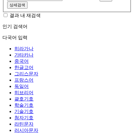
상세검색
결과 내 재검색
인기 검색어
다국어 입력
히라가나
가타카나
중국어
한글고어
그리스문자
프랑스어
독일어
히브리어
괄호기호
학술기호
기술기호
첨자기호
라틴문자
러시아문자