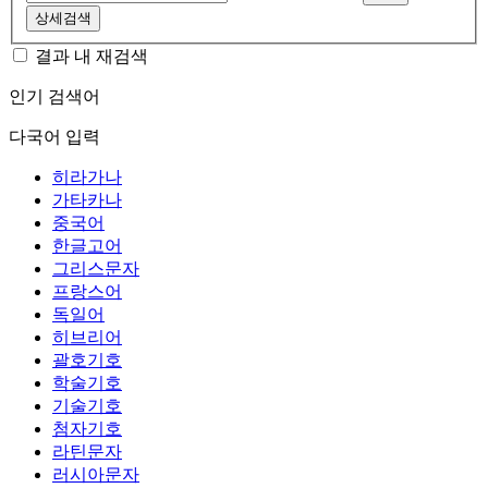
상세검색
결과 내 재검색
인기 검색어
다국어 입력
히라가나
가타카나
중국어
한글고어
그리스문자
프랑스어
독일어
히브리어
괄호기호
학술기호
기술기호
첨자기호
라틴문자
러시아문자