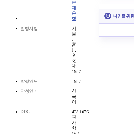
문
제
은
나만을 위한
행
발행사항
서
울
:
富
民
文
化
社,
1987
발행연도
1987
작성언어
한
국
어
DDC
428.1076
판
사
항
(20)