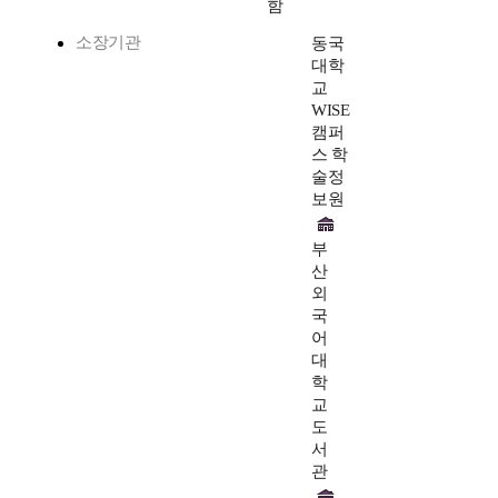
함
소장기관
동국
대학
교
WISE
캠퍼
스 학
술정
보원
부
산
외
국
어
대
학
교
도
서
관