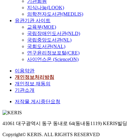
기관회원
지식나눔(LOOK)
의학전자도서관(MEDLIS)
유관기관 사이트
교육부(MOE)
국립장애인도서관(NLD)
국립중앙도서관(NL)
국회도서관(NAL)
연구윤리정보포털(CRE)
사이언스온 (ScienceON)
이용약관
개인정보처리방침
개인정보 재동의
기관소개
저작물 게시중단요청
41061 대구광역시 동구 동내로 64(동내동1119) KERIS빌딩
Copyright© KERIS. ALL RIGHTS RESERVED