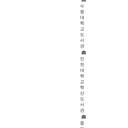
수
원
대
학
교
도
서
관
인
천
대
학
교
학
산
도
서
관
중