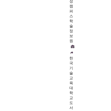
성
캠
퍼
스
학
술
정
보
원
한
국
기
술
교
육
대
학
교
도
서