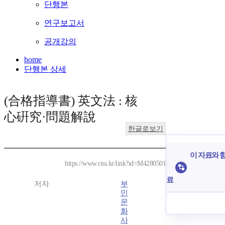
단행본
연구보고서
공개강의
home
단행본 상세
(合格指導書) 英文法 : 核
心硏究·問題解說
한글로보기
이 자료와 함
https://www.riss.kr/link?id=M4280501
료
저자
부
민
문
화
사