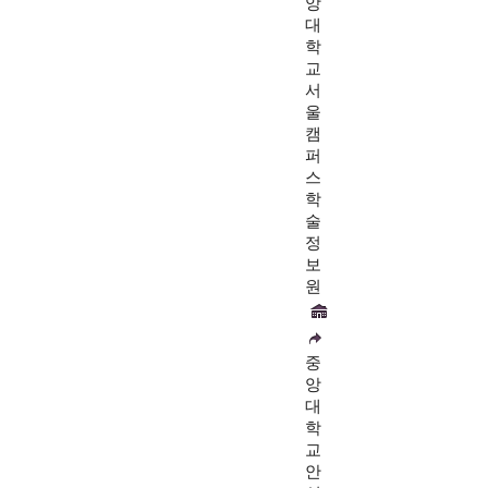
앙
대
학
교
서
울
캠
퍼
스
학
술
정
보
원
중
앙
대
학
교
안