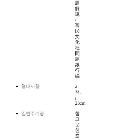
題
解
說
/
富
民
文
化
社
問
題
銀
行
編
형태사항
2
책.
;
23cm
일반주기명
참
고
문
헌
포