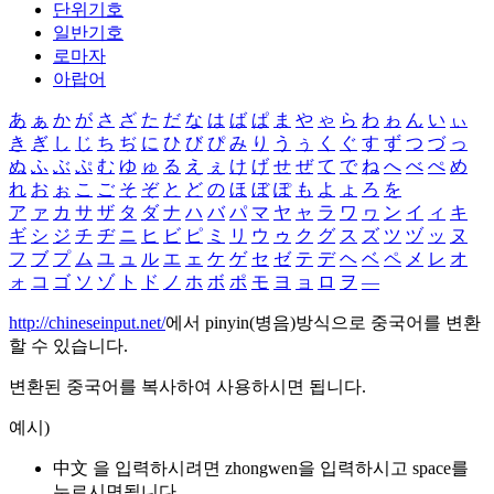
단위기호
일반기호
로마자
아랍어
あ
ぁ
か
が
さ
ざ
た
だ
な
は
ば
ぱ
ま
や
ゃ
ら
わ
ゎ
ん
い
ぃ
き
ぎ
し
じ
ち
ぢ
に
ひ
び
ぴ
み
り
う
ぅ
く
ぐ
す
ず
つ
づ
っ
ぬ
ふ
ぶ
ぷ
む
ゆ
ゅ
る
え
ぇ
け
げ
せ
ぜ
て
で
ね
へ
べ
ぺ
め
れ
お
ぉ
こ
ご
そ
ぞ
と
ど
の
ほ
ぼ
ぽ
も
よ
ょ
ろ
を
ア
ァ
カ
サ
ザ
タ
ダ
ナ
ハ
バ
パ
マ
ヤ
ャ
ラ
ワ
ヮ
ン
イ
ィ
キ
ギ
シ
ジ
チ
ヂ
ニ
ヒ
ビ
ピ
ミ
リ
ウ
ゥ
ク
グ
ス
ズ
ツ
ヅ
ッ
ヌ
フ
ブ
プ
ム
ユ
ュ
ル
エ
ェ
ケ
ゲ
セ
ゼ
テ
デ
ヘ
ベ
ペ
メ
レ
オ
ォ
コ
ゴ
ソ
ゾ
ト
ド
ノ
ホ
ボ
ポ
モ
ヨ
ョ
ロ
ヲ
―
http://chineseinput.net/
에서 pinyin(병음)방식으로 중국어를 변환
할 수 있습니다.
변환된 중국어를 복사하여 사용하시면 됩니다.
예시)
中文 을 입력하시려면
zhongwen
을 입력하시고 space를
누르시면됩니다.