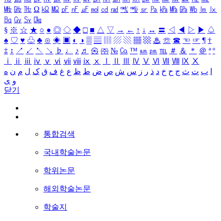
㎒
㎓
㎔
Ω
㏀
㏁
㎊
㎋
㎌
㏖
㏅
㎭
㎮
㎯
㏛
㎩
㎪
㎫
㎬
㏝
㏐
㏓
㏃
㏉
㏜
㏆
§
※
☆
★
○
●
◎
◇
◆
□
■
△
▽
→
←
↑
↓
↔
〓
◁
◀
▷
▶
♤
♠
♡
♥
♧
♣
⊙
◈
▣
◐
◑
▒
▤
▥
▨
▧
▦
▩
♨
☏
☎
☜
☞
¶
†
‡
↕
↗
↙
↖
↘
♭
♩
♪
♬
㉿
㈜
№
㏇
™
㏂
㏘
℡
＃
＆
＊
＠
ª
º
ⅰ
ⅱ
ⅲ
ⅳ
ⅴ
ⅵ
ⅶ
ⅷ
ⅸ
ⅹ
Ⅰ
Ⅱ
Ⅲ
Ⅳ
Ⅴ
Ⅵ
Ⅶ
Ⅷ
Ⅸ
Ⅹ
ا
ب
ت
ث
ج
ح
خ
د
ذ
ر
ز
س
ش
ص
ض
ط
ظ
ع
غ
ف
ق
ک
ل
م
ن
ه
و
ی
닫기
통합검색
국내학술논문
학위논문
해외학술논문
학술지