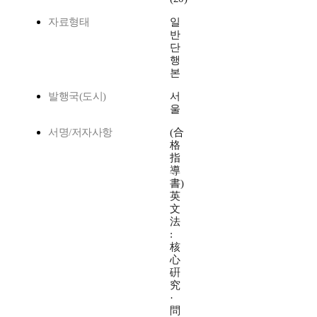
자료형태
일
반
단
행
본
발행국(도시)
서
울
서명/저자사항
(合
格
指
導
書)
英
文
法
:
核
心
硏
究
·
問