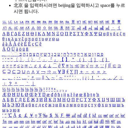
北京 을 입력하시려면
beijing
을 입력하시고 space를 누르
시면 됩니다.
ㅥ
ㅦ
ㅧ
ㅨ
ㅩ
ㅪ
ㅫ
ㅬ
ㅭ
ㅮ
ㅯ
ㅰ
ㅱ
ㅲ
ㅳ
ㅴ
ㅵ
ㅶ
ㅷ
ㅸ
ㅹ
ㅺ
ㅻ
ㅼ
ㅽ
ㅾ
ㅿ
ㆀ
ㆁ
ㆂ
ㆃ
ㆄ
ㆅ
ㆆ
ㆇ
ㆈ
ㆉ
ㆊ
ㆋ
ㆌ
ㆍ
ㆎ
Α
Β
Γ
Δ
Ε
Ζ
Η
Θ
Ι
Κ
Λ
Μ
Ν
Ξ
Ο
Π
Ρ
Σ
Τ
Υ
Φ
Χ
Ψ
Ω
α
β
γ
δ
ε
ζ
η
θ
ι
κ
λ
μ
ν
ξ
ο
π
ρ
σ
τ
υ
φ
χ
ψ
ω
á
à
Á
À
é
è
É
È
ç
Ç
ê
Ä
Ö
Ü
ä
ö
ü
ß
ְ
ֳ
ֲ
ֱ
ָ
ַ
ֵ
ֶ
ִ
ֹ
ּ
ֻ
ׂ
ׁ
ּ
ב
ה
נ
מ
צ
ת
ץ
ש
ד
ג
כ
ע
י
ח
ל
ך
ף
ק
ר
א
ט
ו
ן
ם
פ
‘
’
“
”
〔
〕
〈
〉
「
」
『
』
【
】
＂
（
）
［
］
｛
｝
±
×
÷
≠
≤
≥
∞
∴
♂
♀
∠
⊥
⌒
∂
∇
≡
≒
≪
≫
√
∽
∝
∵
∫
∬
∈
∋
⊆
⊇
⊂
⊃
∪
∩
∧
∨
￢
⇒
⇔
∀
∃
∮
∑
∏
＋
－
＜
＝
＞
、
。
·
‥
…
¨
〃
―
∥
＼
∼
´
～
ˇ
˘
˝
˚
˙
¸
˛
¡
¿
ː
！
＇
，
．
／
：
；
？
＾
＿
｀
｜
½
⅓
⅔
¼
¾
⅛
⅜
⅝
⅞
¹
²
³
⁴
ⁿ
₁
₂
₃
₄
Æ
Ð
Ħ
Ĳ
Ł
Ø
Œ
Þ
Ŧ
Ŋ
æ
đ
ð
ħ
ı
ĳ
ĸ
ŀ
ł
ø
œ
ß
þ
ŧ
ŋ
ŉ
А
Б
В
Г
Д
Е
Ё
Ж
З
И
Й
К
Л
М
Н
О
П
Р
С
Т
У
Ф
Х
Ц
Ч
Ш
Щ
Ъ
Ы
Ь
Э
Ю
Я
а
б
в
г
д
е
ё
ж
з
и
й
к
л
м
н
о
п
р
с
т
у
ф
х
ц
ч
ш
щ
ъ
ы
ь
э
ю
я
′
″
℃
Å
￠
￡
￥
¤
℉
‰
＄
％
Ｆ
￦
㎕
㎖
㎗
ℓ
㎘
㏄
㎣
㎤
㎥
㎦
㎙
㎚
㎛
㎜
㎝
㎞
㎟
㎠
㎡
㎢
㏊
㎍
㎎
㎏
㏏
㎈
㎉
㏈
㎧
㎨
㎰
㎱
㎲
㎳
㎴
㎵
㎶
㎷
㎸
㎹
㎀
㎁
㎂
㎃
㎄
㎺
㎻
㎽
㎾
㎿
㎐
㎑