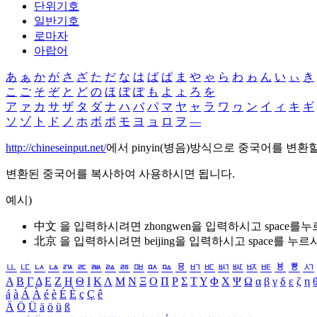
단위기호
일반기호
로마자
아랍어
あ
ぁ
か
が
さ
ざ
た
だ
な
は
ば
ぱ
ま
や
ゃ
ら
わ
ゎ
ん
い
ぃ
き
こ
ご
そ
ぞ
と
ど
の
ほ
ぼ
ぽ
も
よ
ょ
ろ
を
ア
ァ
カ
サ
ザ
タ
ダ
ナ
ハ
バ
パ
マ
ヤ
ャ
ラ
ワ
ヮ
ン
イ
ィ
キ
ギ
ソ
ゾ
ト
ド
ノ
ホ
ボ
ポ
モ
ヨ
ョ
ロ
ヲ
―
http://chineseinput.net/
에서 pinyin(병음)방식으로 중국어를 변환
변환된 중국어를 복사하여 사용하시면 됩니다.
예시)
中文 을 입력하시려면
zhongwen
을 입력하시고 space를
北京 을 입력하시려면
beijing
을 입력하시고 space를 누르
ㅥ
ㅦ
ㅧ
ㅨ
ㅩ
ㅪ
ㅫ
ㅬ
ㅭ
ㅮ
ㅯ
ㅰ
ㅱ
ㅲ
ㅳ
ㅴ
ㅵ
ㅶ
ㅷ
ㅸ
ㅹ
ㅺ
Α
Β
Γ
Δ
Ε
Ζ
Η
Θ
Ι
Κ
Λ
Μ
Ν
Ξ
Ο
Π
Ρ
Σ
Τ
Υ
Φ
Χ
Ψ
Ω
α
β
γ
δ
ε
ζ
η
á
à
Á
À
é
è
É
È
ç
Ç
ê
Ä
Ö
Ü
ä
ö
ü
ß