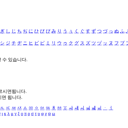
ぎ
し
じ
ち
ぢ
に
ひ
び
ぴ
み
り
う
ぅ
く
ぐ
す
ず
つ
づ
っ
ぬ
ふ
シ
ジ
チ
ヂ
ニ
ヒ
ビ
ピ
ミ
リ
ウ
ゥ
ク
グ
ス
ズ
ツ
ヅ
ッ
ヌ
フ
ブ
할 수 있습니다.
누르시면됩니다.
시면 됩니다.
ㅻ
ㅼ
ㅽ
ㅾ
ㅿ
ㆀ
ㆁ
ㆂ
ㆃ
ㆄ
ㆅ
ㆆ
ㆇ
ㆈ
ㆉ
ㆊ
ㆋ
ㆌ
ㆍ
ㆎ
θ
ι
κ
λ
μ
ν
ξ
ο
π
ρ
σ
τ
υ
φ
χ
ψ
ω