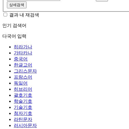
상세검색
결과 내 재검색
인기 검색어
다국어 입력
히라가나
가타카나
중국어
한글고어
그리스문자
프랑스어
독일어
히브리어
괄호기호
학술기호
기술기호
첨자기호
라틴문자
러시아문자