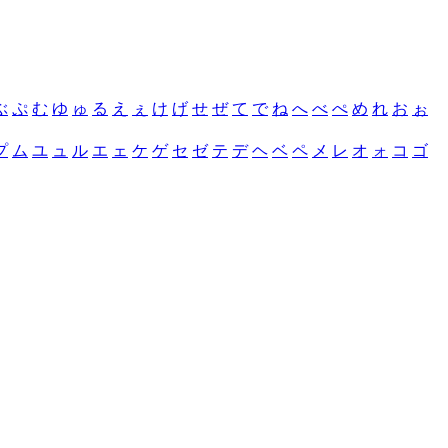
ぶ
ぷ
む
ゆ
ゅ
る
え
ぇ
け
げ
せ
ぜ
て
で
ね
へ
べ
ぺ
め
れ
お
ぉ
プ
ム
ユ
ュ
ル
エ
ェ
ケ
ゲ
セ
ゼ
テ
デ
ヘ
ベ
ペ
メ
レ
オ
ォ
コ
ゴ