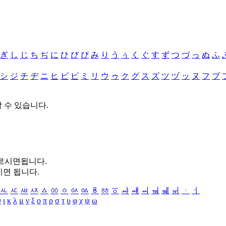
ぎ
し
じ
ち
ぢ
に
ひ
び
ぴ
み
り
う
ぅ
く
ぐ
す
ず
つ
づ
っ
ぬ
ふ
シ
ジ
チ
ヂ
ニ
ヒ
ビ
ピ
ミ
リ
ウ
ゥ
ク
グ
ス
ズ
ツ
ヅ
ッ
ヌ
フ
ブ
할 수 있습니다.
누르시면됩니다.
시면 됩니다.
ㅻ
ㅼ
ㅽ
ㅾ
ㅿ
ㆀ
ㆁ
ㆂ
ㆃ
ㆄ
ㆅ
ㆆ
ㆇ
ㆈ
ㆉ
ㆊ
ㆋ
ㆌ
ㆍ
ㆎ
θ
ι
κ
λ
μ
ν
ξ
ο
π
ρ
σ
τ
υ
φ
χ
ψ
ω