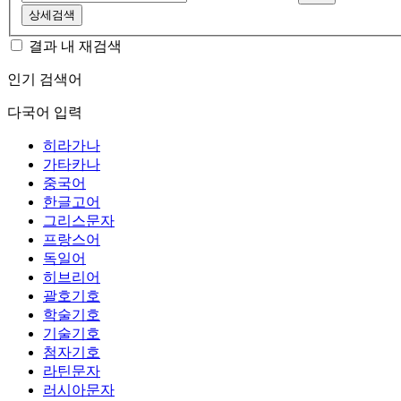
상세검색
결과 내 재검색
인기 검색어
다국어 입력
히라가나
가타카나
중국어
한글고어
그리스문자
프랑스어
독일어
히브리어
괄호기호
학술기호
기술기호
첨자기호
라틴문자
러시아문자