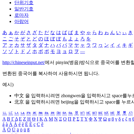
단위기호
일반기호
로마자
아랍어
あ
ぁ
か
が
さ
ざ
た
だ
な
は
ば
ぱ
ま
や
ゃ
ら
わ
ゎ
ん
い
ぃ
き
こ
ご
そ
ぞ
と
ど
の
ほ
ぼ
ぽ
も
よ
ょ
ろ
を
ア
ァ
カ
サ
ザ
タ
ダ
ナ
ハ
バ
パ
マ
ヤ
ャ
ラ
ワ
ヮ
ン
イ
ィ
キ
ギ
ソ
ゾ
ト
ド
ノ
ホ
ボ
ポ
モ
ヨ
ョ
ロ
ヲ
―
http://chineseinput.net/
에서 pinyin(병음)방식으로 중국어를 변환
변환된 중국어를 복사하여 사용하시면 됩니다.
예시)
中文 을 입력하시려면
zhongwen
을 입력하시고 space를
北京 을 입력하시려면
beijing
을 입력하시고 space를 누르
ㅥ
ㅦ
ㅧ
ㅨ
ㅩ
ㅪ
ㅫ
ㅬ
ㅭ
ㅮ
ㅯ
ㅰ
ㅱ
ㅲ
ㅳ
ㅴ
ㅵ
ㅶ
ㅷ
ㅸ
ㅹ
ㅺ
Α
Β
Γ
Δ
Ε
Ζ
Η
Θ
Ι
Κ
Λ
Μ
Ν
Ξ
Ο
Π
Ρ
Σ
Τ
Υ
Φ
Χ
Ψ
Ω
α
β
γ
δ
ε
ζ
η
á
à
Á
À
é
è
É
È
ç
Ç
ê
Ä
Ö
Ü
ä
ö
ü
ß