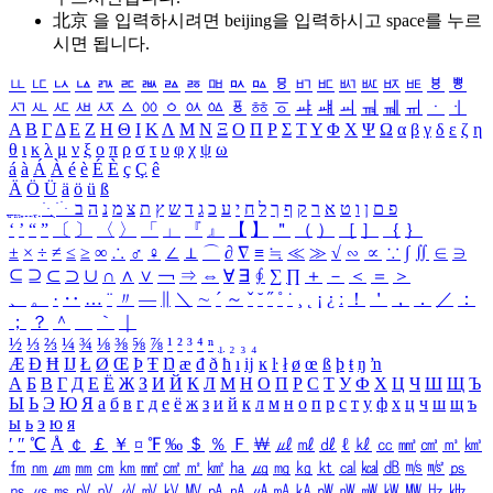
北京 을 입력하시려면
beijing
을 입력하시고 space를 누르
시면 됩니다.
ㅥ
ㅦ
ㅧ
ㅨ
ㅩ
ㅪ
ㅫ
ㅬ
ㅭ
ㅮ
ㅯ
ㅰ
ㅱ
ㅲ
ㅳ
ㅴ
ㅵ
ㅶ
ㅷ
ㅸ
ㅹ
ㅺ
ㅻ
ㅼ
ㅽ
ㅾ
ㅿ
ㆀ
ㆁ
ㆂ
ㆃ
ㆄ
ㆅ
ㆆ
ㆇ
ㆈ
ㆉ
ㆊ
ㆋ
ㆌ
ㆍ
ㆎ
Α
Β
Γ
Δ
Ε
Ζ
Η
Θ
Ι
Κ
Λ
Μ
Ν
Ξ
Ο
Π
Ρ
Σ
Τ
Υ
Φ
Χ
Ψ
Ω
α
β
γ
δ
ε
ζ
η
θ
ι
κ
λ
μ
ν
ξ
ο
π
ρ
σ
τ
υ
φ
χ
ψ
ω
á
à
Á
À
é
è
É
È
ç
Ç
ê
Ä
Ö
Ü
ä
ö
ü
ß
ְ
ֳ
ֲ
ֱ
ָ
ַ
ֵ
ֶ
ִ
ֹ
ּ
ֻ
ׂ
ׁ
ּ
ב
ה
נ
מ
צ
ת
ץ
ש
ד
ג
כ
ע
י
ח
ל
ך
ף
ק
ר
א
ט
ו
ן
ם
פ
‘
’
“
”
〔
〕
〈
〉
「
」
『
』
【
】
＂
（
）
［
］
｛
｝
±
×
÷
≠
≤
≥
∞
∴
♂
♀
∠
⊥
⌒
∂
∇
≡
≒
≪
≫
√
∽
∝
∵
∫
∬
∈
∋
⊆
⊇
⊂
⊃
∪
∩
∧
∨
￢
⇒
⇔
∀
∃
∮
∑
∏
＋
－
＜
＝
＞
、
。
·
‥
…
¨
〃
―
∥
＼
∼
´
～
ˇ
˘
˝
˚
˙
¸
˛
¡
¿
ː
！
＇
，
．
／
：
；
？
＾
＿
｀
｜
½
⅓
⅔
¼
¾
⅛
⅜
⅝
⅞
¹
²
³
⁴
ⁿ
₁
₂
₃
₄
Æ
Ð
Ħ
Ĳ
Ł
Ø
Œ
Þ
Ŧ
Ŋ
æ
đ
ð
ħ
ı
ĳ
ĸ
ŀ
ł
ø
œ
ß
þ
ŧ
ŋ
ŉ
А
Б
В
Г
Д
Е
Ё
Ж
З
И
Й
К
Л
М
Н
О
П
Р
С
Т
У
Ф
Х
Ц
Ч
Ш
Щ
Ъ
Ы
Ь
Э
Ю
Я
а
б
в
г
д
е
ё
ж
з
и
й
к
л
м
н
о
п
р
с
т
у
ф
х
ц
ч
ш
щ
ъ
ы
ь
э
ю
я
′
″
℃
Å
￠
￡
￥
¤
℉
‰
＄
％
Ｆ
￦
㎕
㎖
㎗
ℓ
㎘
㏄
㎣
㎤
㎥
㎦
㎙
㎚
㎛
㎜
㎝
㎞
㎟
㎠
㎡
㎢
㏊
㎍
㎎
㎏
㏏
㎈
㎉
㏈
㎧
㎨
㎰
㎱
㎲
㎳
㎴
㎵
㎶
㎷
㎸
㎹
㎀
㎁
㎂
㎃
㎄
㎺
㎻
㎽
㎾
㎿
㎐
㎑