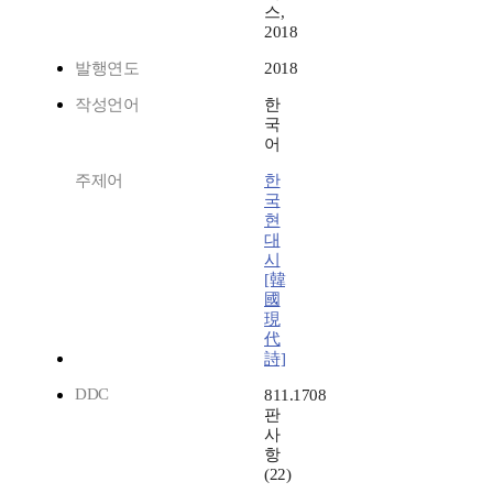
스,
2018
발행연도
2018
작성언어
한
국
어
주제어
한
국
현
대
시
[韓
國
現
代
詩]
DDC
811.1708
판
사
항
(22)