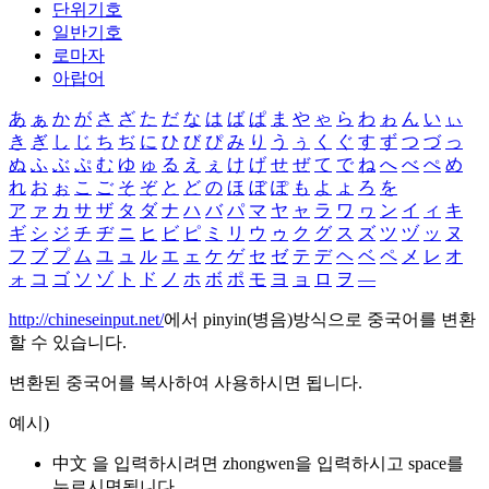
단위기호
일반기호
로마자
아랍어
あ
ぁ
か
が
さ
ざ
た
だ
な
は
ば
ぱ
ま
や
ゃ
ら
わ
ゎ
ん
い
ぃ
き
ぎ
し
じ
ち
ぢ
に
ひ
び
ぴ
み
り
う
ぅ
く
ぐ
す
ず
つ
づ
っ
ぬ
ふ
ぶ
ぷ
む
ゆ
ゅ
る
え
ぇ
け
げ
せ
ぜ
て
で
ね
へ
べ
ぺ
め
れ
お
ぉ
こ
ご
そ
ぞ
と
ど
の
ほ
ぼ
ぽ
も
よ
ょ
ろ
を
ア
ァ
カ
サ
ザ
タ
ダ
ナ
ハ
バ
パ
マ
ヤ
ャ
ラ
ワ
ヮ
ン
イ
ィ
キ
ギ
シ
ジ
チ
ヂ
ニ
ヒ
ビ
ピ
ミ
リ
ウ
ゥ
ク
グ
ス
ズ
ツ
ヅ
ッ
ヌ
フ
ブ
プ
ム
ユ
ュ
ル
エ
ェ
ケ
ゲ
セ
ゼ
テ
デ
ヘ
ベ
ペ
メ
レ
オ
ォ
コ
ゴ
ソ
ゾ
ト
ド
ノ
ホ
ボ
ポ
モ
ヨ
ョ
ロ
ヲ
―
http://chineseinput.net/
에서 pinyin(병음)방식으로 중국어를 변환
할 수 있습니다.
변환된 중국어를 복사하여 사용하시면 됩니다.
예시)
中文 을 입력하시려면
zhongwen
을 입력하시고 space를
누르시면됩니다.