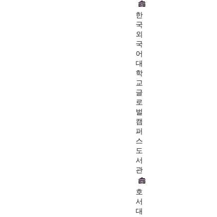
한
국
외
국
어
대
학
교
글
로
벌
캠
퍼
스
도
서
관
호
서
대