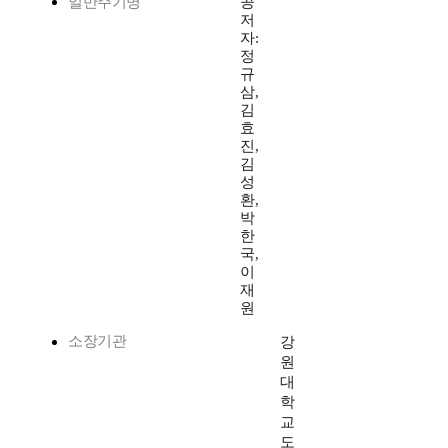
일반주기명
공
저
자:
정
규
삼,
김
효
진,
김
성
환,
박
한
국,
이
재
원
소장기관
강
원
대
학
교
도