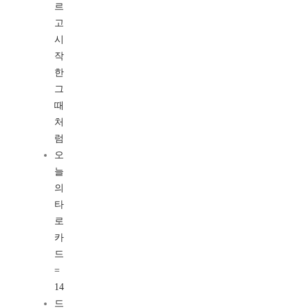
르
고
시
작
한
그
때
처
럼
오
늘
의
타
로
카
드
=
14
드