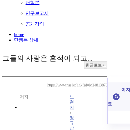
단행본
연구보고서
공개강의
home
단행본 상세
그들의 사랑은 흔적이 되고...
한글로보기
https://www.riss.kr/link?id=M14813876
이 자
저자
노
현
료
지
;
정
규
삼