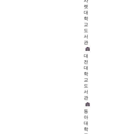
사
렛
대
학
교
도
서
관
대
전
대
학
교
도
서
관
동
아
대
학