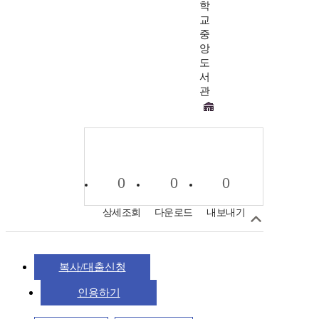
학
교
중
앙
도
서
관
0
0
0
상세조회
다운로드
내보내기
복사/대출신청
인용하기