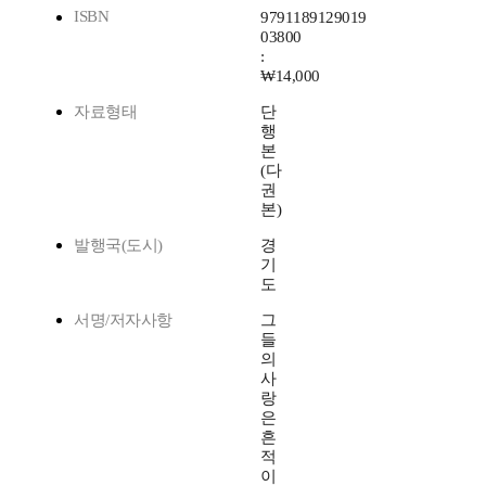
ISBN
9791189129019
03800
:
₩14,000
자료형태
단
행
본
(다
권
본)
발행국(도시)
경
기
도
서명/저자사항
그
들
의
사
랑
은
흔
적
이