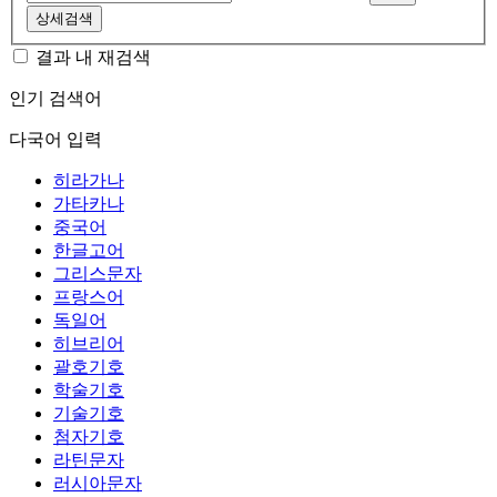
상세검색
결과 내 재검색
인기 검색어
다국어 입력
히라가나
가타카나
중국어
한글고어
그리스문자
프랑스어
독일어
히브리어
괄호기호
학술기호
기술기호
첨자기호
라틴문자
러시아문자