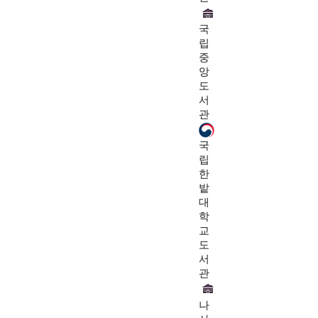
국
립
중
앙
도
서
관
국
립
한
밭
대
학
교
도
서
관
나