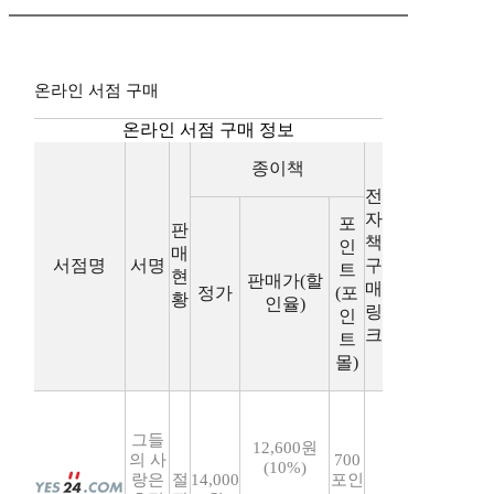
온라인 서점 구매
온라인 서점 구매 정보
종이책
전
자
포
판
책
인
매
서점명
서명
구
트
현
판매가(할
매
정가
(포
황
인율)
링
인
크
트
몰)
그들
12,600원
의 사
700
(10%)
랑은
절
14,000
포인