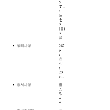
되
고...
/
노
현
지
[등]
지
음.
형태사항
267
p.
:
초
상
;
20
cm.
총서사항
꿈
공
장
시
선