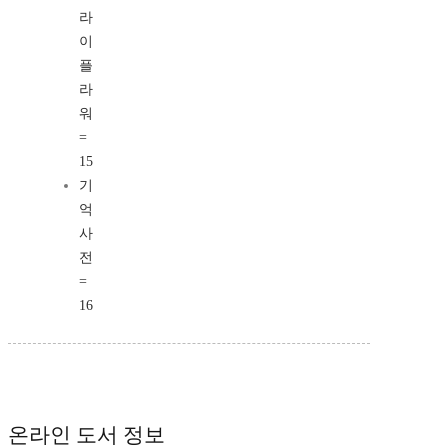
라
이
플
라
워
=
15
기
억
사
전
=
16
온라인 도서 정보