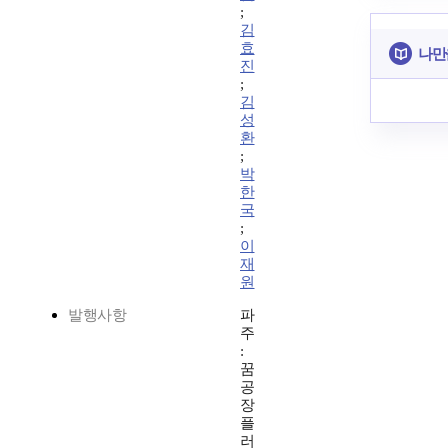
;
김
효
나만
진
;
김
성
환
;
박
한
국
;
이
재
원
발행사항
파
주
:
꿈
공
장
플
러