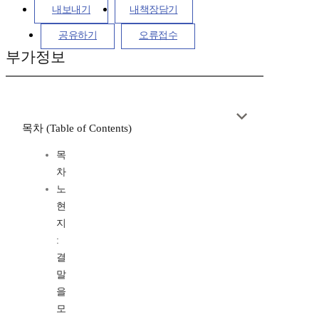
내보내기
내책장담기
공유하기
오류접수
부가정보
목차 (Table of Contents)
목
차
노
현
지
:
결
말
을
모