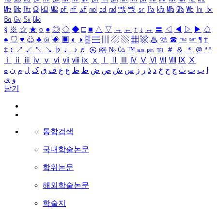
㎒
㎓
㎔
Ω
㏀
㏁
㎊
㎋
㎌
㏖
㏅
㎭
㎮
㎯
㏛
㎩
㎪
㎫
㎬
㏝
㏐
㏓
㏃
㏉
㏜
㏆
§
※
☆
★
○
●
◎
◇
◆
□
■
△
▽
→
←
↑
↓
↔
〓
◁
◀
▷
▶
♤
♠
♡
♥
♧
♣
⊙
◈
▣
◐
◑
▒
▤
▥
▨
▧
▦
▩
♨
☏
☎
☜
☞
¶
†
‡
↕
↗
↙
↖
↘
♭
♩
♪
♬
㉿
㈜
№
㏇
™
㏂
㏘
℡
＃
＆
＊
＠
ª
º
ⅰ
ⅱ
ⅲ
ⅳ
ⅴ
ⅵ
ⅶ
ⅷ
ⅸ
ⅹ
Ⅰ
Ⅱ
Ⅲ
Ⅳ
Ⅴ
Ⅵ
Ⅶ
Ⅷ
Ⅸ
Ⅹ
ا
ب
ت
ث
ج
ح
خ
د
ذ
ر
ز
س
ش
ص
ض
ط
ظ
ع
غ
ف
ق
ک
ل
م
ن
ه
و
ی
닫기
통합검색
국내학술논문
학위논문
해외학술논문
학술지