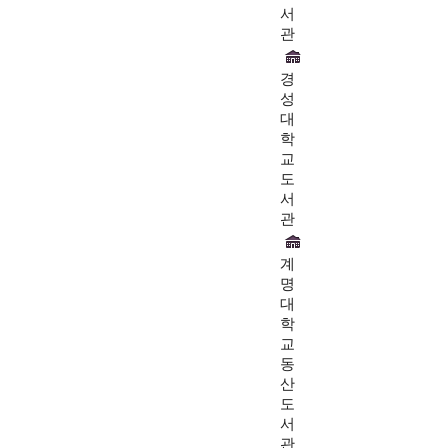
서
관
경
성
대
학
교
도
서
관
계
명
대
학
교
동
산
도
서
관