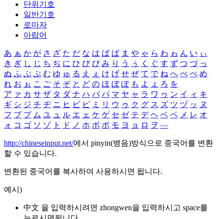
단위기호
일반기호
로마자
아랍어
あ
ぁ
か
が
さ
ざ
た
だ
な
は
ば
ぱ
ま
や
ゃ
ら
わ
ゎ
ん
い
ぃ
き
ぎ
し
じ
ち
ぢ
に
ひ
び
ぴ
み
り
う
ぅ
く
ぐ
す
ず
つ
づ
っ
ぬ
ふ
ぶ
ぷ
む
ゆ
ゅ
る
え
ぇ
け
げ
せ
ぜ
て
で
ね
へ
べ
ぺ
め
れ
お
ぉ
こ
ご
そ
ぞ
と
ど
の
ほ
ぼ
ぽ
も
よ
ょ
ろ
を
ア
ァ
カ
サ
ザ
タ
ダ
ナ
ハ
バ
パ
マ
ヤ
ャ
ラ
ワ
ヮ
ン
イ
ィ
キ
ギ
シ
ジ
チ
ヂ
ニ
ヒ
ビ
ピ
ミ
リ
ウ
ゥ
ク
グ
ス
ズ
ツ
ヅ
ッ
ヌ
フ
ブ
プ
ム
ユ
ュ
ル
エ
ェ
ケ
ゲ
セ
ゼ
テ
デ
ヘ
ベ
ペ
メ
レ
オ
ォ
コ
ゴ
ソ
ゾ
ト
ド
ノ
ホ
ボ
ポ
モ
ヨ
ョ
ロ
ヲ
―
http://chineseinput.net/
에서 pinyin(병음)방식으로 중국어를 변환
할 수 있습니다.
변환된 중국어를 복사하여 사용하시면 됩니다.
예시)
中文 을 입력하시려면
zhongwen
을 입력하시고 space를
누르시면됩니다.