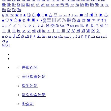
㎒
㎓
㎔
Ω
㏀
㏁
㎊
㎋
㎌
㏖
㏅
㎭
㎮
㎯
㏛
㎩
㎪
㎫
㎬
㏝
㏐
㏓
㏃
㏉
㏜
㏆
§
※
☆
★
○
●
◎
◇
◆
□
■
△
▽
→
←
↑
↓
↔
〓
◁
◀
▷
▶
♤
♠
♡
♥
♧
♣
⊙
◈
▣
◐
◑
▒
▤
▥
▨
▧
▦
▩
♨
☏
☎
☜
☞
¶
†
‡
↕
↗
↙
↖
↘
♭
♩
♪
♬
㉿
㈜
№
㏇
™
㏂
㏘
℡
＃
＆
＊
＠
ª
º
ⅰ
ⅱ
ⅲ
ⅳ
ⅴ
ⅵ
ⅶ
ⅷ
ⅸ
ⅹ
Ⅰ
Ⅱ
Ⅲ
Ⅳ
Ⅴ
Ⅵ
Ⅶ
Ⅷ
Ⅸ
Ⅹ
ا
ب
ت
ث
ج
ح
خ
د
ذ
ر
ز
س
ش
ص
ض
ط
ظ
ع
غ
ف
ق
ک
ل
م
ن
ه
و
ی
닫기
통합검색
국내학술논문
학위논문
해외학술논문
학술지