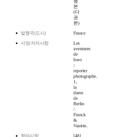
행
본
(다
권
본)
발행국(도시)
France
서명/저자사항
Les
aventures
de
boro
:
reporter
photographe.
1,
la
dame
de
Berlin
/
Franck
&
Vautrin.
형태사항
[48]