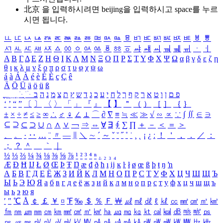
北京 을 입력하시려면
beijing
을 입력하시고 space를 누르
시면 됩니다.
ㅥ
ㅦ
ㅧ
ㅨ
ㅩ
ㅪ
ㅫ
ㅬ
ㅭ
ㅮ
ㅯ
ㅰ
ㅱ
ㅲ
ㅳ
ㅴ
ㅵ
ㅶ
ㅷ
ㅸ
ㅹ
ㅺ
ㅻ
ㅼ
ㅽ
ㅾ
ㅿ
ㆀ
ㆁ
ㆂ
ㆃ
ㆄ
ㆅ
ㆆ
ㆇ
ㆈ
ㆉ
ㆊ
ㆋ
ㆌ
ㆍ
ㆎ
Α
Β
Γ
Δ
Ε
Ζ
Η
Θ
Ι
Κ
Λ
Μ
Ν
Ξ
Ο
Π
Ρ
Σ
Τ
Υ
Φ
Χ
Ψ
Ω
α
β
γ
δ
ε
ζ
η
θ
ι
κ
λ
μ
ν
ξ
ο
π
ρ
σ
τ
υ
φ
χ
ψ
ω
á
à
Á
À
é
è
É
È
ç
Ç
ê
Ä
Ö
Ü
ä
ö
ü
ß
ְ
ֳ
ֲ
ֱ
ָ
ַ
ֵ
ֶ
ִ
ֹ
ּ
ֻ
ׂ
ׁ
ּ
ב
ה
נ
מ
צ
ת
ץ
ש
ד
ג
כ
ע
י
ח
ל
ך
ף
ק
ר
א
ט
ו
ן
ם
פ
‘
’
“
”
〔
〕
〈
〉
「
」
『
』
【
】
＂
（
）
［
］
｛
｝
±
×
÷
≠
≤
≥
∞
∴
♂
♀
∠
⊥
⌒
∂
∇
≡
≒
≪
≫
√
∽
∝
∵
∫
∬
∈
∋
⊆
⊇
⊂
⊃
∪
∩
∧
∨
￢
⇒
⇔
∀
∃
∮
∑
∏
＋
－
＜
＝
＞
、
。
·
‥
…
¨
〃
―
∥
＼
∼
´
～
ˇ
˘
˝
˚
˙
¸
˛
¡
¿
ː
！
＇
，
．
／
：
；
？
＾
＿
｀
｜
½
⅓
⅔
¼
¾
⅛
⅜
⅝
⅞
¹
²
³
⁴
ⁿ
₁
₂
₃
₄
Æ
Ð
Ħ
Ĳ
Ł
Ø
Œ
Þ
Ŧ
Ŋ
æ
đ
ð
ħ
ı
ĳ
ĸ
ŀ
ł
ø
œ
ß
þ
ŧ
ŋ
ŉ
А
Б
В
Г
Д
Е
Ё
Ж
З
И
Й
К
Л
М
Н
О
П
Р
С
Т
У
Ф
Х
Ц
Ч
Ш
Щ
Ъ
Ы
Ь
Э
Ю
Я
а
б
в
г
д
е
ё
ж
з
и
й
к
л
м
н
о
п
р
с
т
у
ф
х
ц
ч
ш
щ
ъ
ы
ь
э
ю
я
′
″
℃
Å
￠
￡
￥
¤
℉
‰
＄
％
Ｆ
￦
㎕
㎖
㎗
ℓ
㎘
㏄
㎣
㎤
㎥
㎦
㎙
㎚
㎛
㎜
㎝
㎞
㎟
㎠
㎡
㎢
㏊
㎍
㎎
㎏
㏏
㎈
㎉
㏈
㎧
㎨
㎰
㎱
㎲
㎳
㎴
㎵
㎶
㎷
㎸
㎹
㎀
㎁
㎂
㎃
㎄
㎺
㎻
㎽
㎾
㎿
㎐
㎑