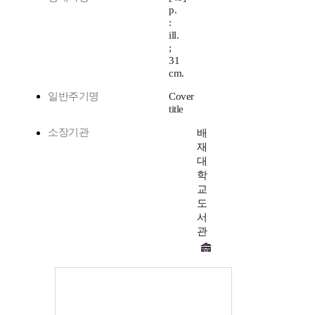
p.
:
ill.
;
31
cm.
일반주기명
Cover
title
소장기관
배
재
대
학
교
도
서
관