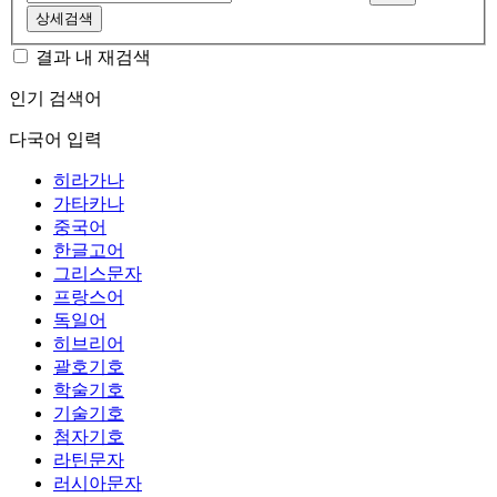
상세검색
결과 내 재검색
인기 검색어
다국어 입력
히라가나
가타카나
중국어
한글고어
그리스문자
프랑스어
독일어
히브리어
괄호기호
학술기호
기술기호
첨자기호
라틴문자
러시아문자