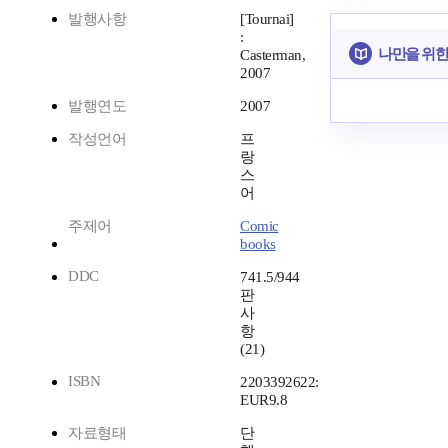
발행사항
[Tournai]
:
나만을 위한
Casterman,
2007
발행연도
2007
작성언어
프
랑
스
어
주제어
Comic
books
DDC
741.5/944
판
사
항
(21)
ISBN
2203392622:
EUR9.8
자료형태
단