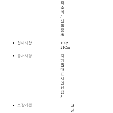
적
소
리
/
신
철
종
著
형태사항
166p.
21Cm
총서사항
지
혜
원
대
표
시
인
선
집
3
소장기관
고
신