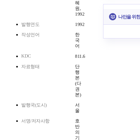
혜
원,
1992
나만을 위한
발행연도
1992
작성언어
한
국
어
KDC
811.6
자료형태
단
행
본
(다
권
본)
발행국(도시)
서
울
서명/저자사항
호
반
의
기