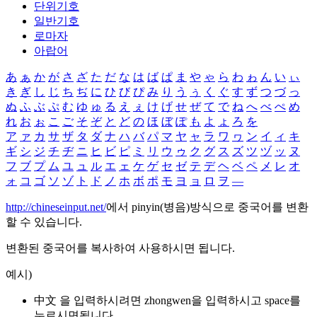
단위기호
일반기호
로마자
아랍어
あ
ぁ
か
が
さ
ざ
た
だ
な
は
ば
ぱ
ま
や
ゃ
ら
わ
ゎ
ん
い
ぃ
き
ぎ
し
じ
ち
ぢ
に
ひ
び
ぴ
み
り
う
ぅ
く
ぐ
す
ず
つ
づ
っ
ぬ
ふ
ぶ
ぷ
む
ゆ
ゅ
る
え
ぇ
け
げ
せ
ぜ
て
で
ね
へ
べ
ぺ
め
れ
お
ぉ
こ
ご
そ
ぞ
と
ど
の
ほ
ぼ
ぽ
も
よ
ょ
ろ
を
ア
ァ
カ
サ
ザ
タ
ダ
ナ
ハ
バ
パ
マ
ヤ
ャ
ラ
ワ
ヮ
ン
イ
ィ
キ
ギ
シ
ジ
チ
ヂ
ニ
ヒ
ビ
ピ
ミ
リ
ウ
ゥ
ク
グ
ス
ズ
ツ
ヅ
ッ
ヌ
フ
ブ
プ
ム
ユ
ュ
ル
エ
ェ
ケ
ゲ
セ
ゼ
テ
デ
ヘ
ベ
ペ
メ
レ
オ
ォ
コ
ゴ
ソ
ゾ
ト
ド
ノ
ホ
ボ
ポ
モ
ヨ
ョ
ロ
ヲ
―
http://chineseinput.net/
에서 pinyin(병음)방식으로 중국어를 변환
할 수 있습니다.
변환된 중국어를 복사하여 사용하시면 됩니다.
예시)
中文 을 입력하시려면
zhongwen
을 입력하시고 space를
누르시면됩니다.