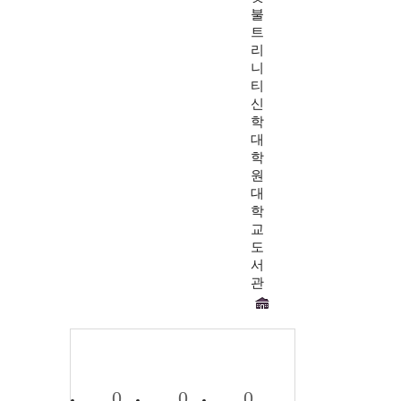
불
트
리
니
티
신
학
대
학
원
대
학
교
도
서
관
0
0
0