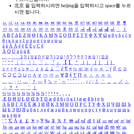
北京 을 입력하시려면
beijing
을 입력하시고 space를 누르
시면 됩니다.
ㅥ
ㅦ
ㅧ
ㅨ
ㅩ
ㅪ
ㅫ
ㅬ
ㅭ
ㅮ
ㅯ
ㅰ
ㅱ
ㅲ
ㅳ
ㅴ
ㅵ
ㅶ
ㅷ
ㅸ
ㅹ
ㅺ
ㅻ
ㅼ
ㅽ
ㅾ
ㅿ
ㆀ
ㆁ
ㆂ
ㆃ
ㆄ
ㆅ
ㆆ
ㆇ
ㆈ
ㆉ
ㆊ
ㆋ
ㆌ
ㆍ
ㆎ
Α
Β
Γ
Δ
Ε
Ζ
Η
Θ
Ι
Κ
Λ
Μ
Ν
Ξ
Ο
Π
Ρ
Σ
Τ
Υ
Φ
Χ
Ψ
Ω
α
β
γ
δ
ε
ζ
η
θ
ι
κ
λ
μ
ν
ξ
ο
π
ρ
σ
τ
υ
φ
χ
ψ
ω
á
à
Á
À
é
è
É
È
ç
Ç
ê
Ä
Ö
Ü
ä
ö
ü
ß
ְ
ֳ
ֲ
ֱ
ָ
ַ
ֵ
ֶ
ִ
ֹ
ּ
ֻ
ׂ
ׁ
ּ
ב
ה
נ
מ
צ
ת
ץ
ש
ד
ג
כ
ע
י
ח
ל
ך
ף
ק
ר
א
ט
ו
ן
ם
פ
‘
’
“
”
〔
〕
〈
〉
「
」
『
』
【
】
＂
（
）
［
］
｛
｝
±
×
÷
≠
≤
≥
∞
∴
♂
♀
∠
⊥
⌒
∂
∇
≡
≒
≪
≫
√
∽
∝
∵
∫
∬
∈
∋
⊆
⊇
⊂
⊃
∪
∩
∧
∨
￢
⇒
⇔
∀
∃
∮
∑
∏
＋
－
＜
＝
＞
、
。
·
‥
…
¨
〃
―
∥
＼
∼
´
～
ˇ
˘
˝
˚
˙
¸
˛
¡
¿
ː
！
＇
，
．
／
：
；
？
＾
＿
｀
｜
½
⅓
⅔
¼
¾
⅛
⅜
⅝
⅞
¹
²
³
⁴
ⁿ
₁
₂
₃
₄
Æ
Ð
Ħ
Ĳ
Ł
Ø
Œ
Þ
Ŧ
Ŋ
æ
đ
ð
ħ
ı
ĳ
ĸ
ŀ
ł
ø
œ
ß
þ
ŧ
ŋ
ŉ
А
Б
В
Г
Д
Е
Ё
Ж
З
И
Й
К
Л
М
Н
О
П
Р
С
Т
У
Ф
Х
Ц
Ч
Ш
Щ
Ъ
Ы
Ь
Э
Ю
Я
а
б
в
г
д
е
ё
ж
з
и
й
к
л
м
н
о
п
р
с
т
у
ф
х
ц
ч
ш
щ
ъ
ы
ь
э
ю
я
′
″
℃
Å
￠
￡
￥
¤
℉
‰
＄
％
Ｆ
￦
㎕
㎖
㎗
ℓ
㎘
㏄
㎣
㎤
㎥
㎦
㎙
㎚
㎛
㎜
㎝
㎞
㎟
㎠
㎡
㎢
㏊
㎍
㎎
㎏
㏏
㎈
㎉
㏈
㎧
㎨
㎰
㎱
㎲
㎳
㎴
㎵
㎶
㎷
㎸
㎹
㎀
㎁
㎂
㎃
㎄
㎺
㎻
㎽
㎾
㎿
㎐
㎑