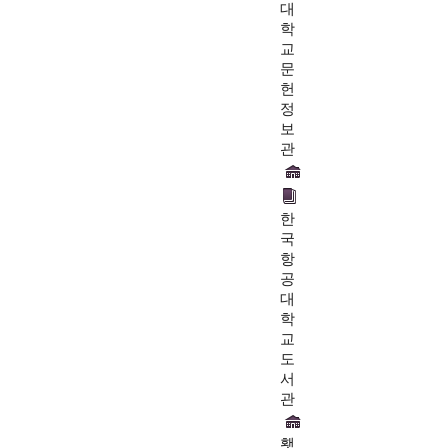
대
학
교
문
헌
정
보
관
한
국
항
공
대
학
교
도
서
관
횃