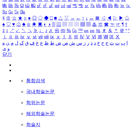
㎒
㎓
㎔
Ω
㏀
㏁
㎊
㎋
㎌
㏖
㏅
㎭
㎮
㎯
㏛
㎩
㎪
㎫
㎬
㏝
㏐
㏓
㏃
㏉
㏜
㏆
§
※
☆
★
○
●
◎
◇
◆
□
■
△
▽
→
←
↑
↓
↔
〓
◁
◀
▷
▶
♤
♠
♡
♥
♧
♣
⊙
◈
▣
◐
◑
▒
▤
▥
▨
▧
▦
▩
♨
☏
☎
☜
☞
¶
†
‡
↕
↗
↙
↖
↘
♭
♩
♪
♬
㉿
㈜
№
㏇
™
㏂
㏘
℡
＃
＆
＊
＠
ª
º
ⅰ
ⅱ
ⅲ
ⅳ
ⅴ
ⅵ
ⅶ
ⅷ
ⅸ
ⅹ
Ⅰ
Ⅱ
Ⅲ
Ⅳ
Ⅴ
Ⅵ
Ⅶ
Ⅷ
Ⅸ
Ⅹ
ا
ب
ت
ث
ج
ح
خ
د
ذ
ر
ز
س
ش
ص
ض
ط
ظ
ع
غ
ف
ق
ک
ل
م
ن
ه
و
ی
닫기
통합검색
국내학술논문
학위논문
해외학술논문
학술지