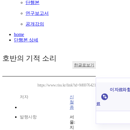
단행본
연구보고서
공개강의
home
단행본 상세
호반의 기적 소리
한글로보기
https://www.riss.kr/link?id=M6976421
이 자료와 함
저자
신
철
료
종
발행사항
서
울:
지