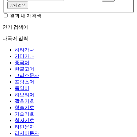
상세검색
결과 내 재검색
인기 검색어
다국어 입력
히라가나
가타카나
중국어
한글고어
그리스문자
프랑스어
독일어
히브리어
괄호기호
학술기호
기술기호
첨자기호
라틴문자
러시아문자