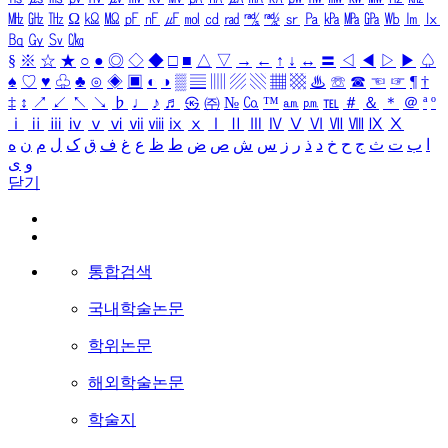
㎒
㎓
㎔
Ω
㏀
㏁
㎊
㎋
㎌
㏖
㏅
㎭
㎮
㎯
㏛
㎩
㎪
㎫
㎬
㏝
㏐
㏓
㏃
㏉
㏜
㏆
§
※
☆
★
○
●
◎
◇
◆
□
■
△
▽
→
←
↑
↓
↔
〓
◁
◀
▷
▶
♤
♠
♡
♥
♧
♣
⊙
◈
▣
◐
◑
▒
▤
▥
▨
▧
▦
▩
♨
☏
☎
☜
☞
¶
†
‡
↕
↗
↙
↖
↘
♭
♩
♪
♬
㉿
㈜
№
㏇
™
㏂
㏘
℡
＃
＆
＊
＠
ª
º
ⅰ
ⅱ
ⅲ
ⅳ
ⅴ
ⅵ
ⅶ
ⅷ
ⅸ
ⅹ
Ⅰ
Ⅱ
Ⅲ
Ⅳ
Ⅴ
Ⅵ
Ⅶ
Ⅷ
Ⅸ
Ⅹ
ا
ب
ت
ث
ج
ح
خ
د
ذ
ر
ز
س
ش
ص
ض
ط
ظ
ع
غ
ف
ق
ک
ل
م
ن
ه
و
ی
닫기
통합검색
국내학술논문
학위논문
해외학술논문
학술지