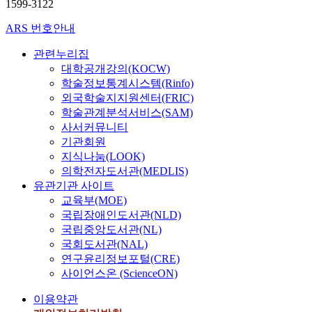
1599-3122
ARS 번호안내
관련누리집
대학공개강의(KOCW)
학술정보통계시스템(Rinfo)
외국학술지지원센터(FRIC)
학술관계분석서비스(SAM)
사서커뮤니티
기관회원
지식나눔(LOOK)
의학전자도서관(MEDLIS)
유관기관 사이트
교육부(MOE)
국립장애인도서관(NLD)
국립중앙도서관(NL)
국회도서관(NAL)
연구윤리정보포털(CRE)
사이언스온 (ScienceON)
이용약관