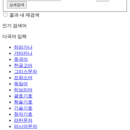
상세검색
결과 내 재검색
인기 검색어
다국어 입력
히라가나
가타카나
중국어
한글고어
그리스문자
프랑스어
독일어
히브리어
괄호기호
학술기호
기술기호
첨자기호
라틴문자
러시아문자