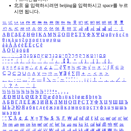
北京 을 입력하시려면
beijing
을 입력하시고 space를 누르
시면 됩니다.
ㅥ
ㅦ
ㅧ
ㅨ
ㅩ
ㅪ
ㅫ
ㅬ
ㅭ
ㅮ
ㅯ
ㅰ
ㅱ
ㅲ
ㅳ
ㅴ
ㅵ
ㅶ
ㅷ
ㅸ
ㅹ
ㅺ
ㅻ
ㅼ
ㅽ
ㅾ
ㅿ
ㆀ
ㆁ
ㆂ
ㆃ
ㆄ
ㆅ
ㆆ
ㆇ
ㆈ
ㆉ
ㆊ
ㆋ
ㆌ
ㆍ
ㆎ
Α
Β
Γ
Δ
Ε
Ζ
Η
Θ
Ι
Κ
Λ
Μ
Ν
Ξ
Ο
Π
Ρ
Σ
Τ
Υ
Φ
Χ
Ψ
Ω
α
β
γ
δ
ε
ζ
η
θ
ι
κ
λ
μ
ν
ξ
ο
π
ρ
σ
τ
υ
φ
χ
ψ
ω
á
à
Á
À
é
è
É
È
ç
Ç
ê
Ä
Ö
Ü
ä
ö
ü
ß
ְ
ֳ
ֲ
ֱ
ָ
ַ
ֵ
ֶ
ִ
ֹ
ּ
ֻ
ׂ
ׁ
ּ
ב
ה
נ
מ
צ
ת
ץ
ש
ד
ג
כ
ע
י
ח
ל
ך
ף
ק
ר
א
ט
ו
ן
ם
פ
‘
’
“
”
〔
〕
〈
〉
「
」
『
』
【
】
＂
（
）
［
］
｛
｝
±
×
÷
≠
≤
≥
∞
∴
♂
♀
∠
⊥
⌒
∂
∇
≡
≒
≪
≫
√
∽
∝
∵
∫
∬
∈
∋
⊆
⊇
⊂
⊃
∪
∩
∧
∨
￢
⇒
⇔
∀
∃
∮
∑
∏
＋
－
＜
＝
＞
、
。
·
‥
…
¨
〃
―
∥
＼
∼
´
～
ˇ
˘
˝
˚
˙
¸
˛
¡
¿
ː
！
＇
，
．
／
：
；
？
＾
＿
｀
｜
½
⅓
⅔
¼
¾
⅛
⅜
⅝
⅞
¹
²
³
⁴
ⁿ
₁
₂
₃
₄
Æ
Ð
Ħ
Ĳ
Ł
Ø
Œ
Þ
Ŧ
Ŋ
æ
đ
ð
ħ
ı
ĳ
ĸ
ŀ
ł
ø
œ
ß
þ
ŧ
ŋ
ŉ
А
Б
В
Г
Д
Е
Ё
Ж
З
И
Й
К
Л
М
Н
О
П
Р
С
Т
У
Ф
Х
Ц
Ч
Ш
Щ
Ъ
Ы
Ь
Э
Ю
Я
а
б
в
г
д
е
ё
ж
з
и
й
к
л
м
н
о
п
р
с
т
у
ф
х
ц
ч
ш
щ
ъ
ы
ь
э
ю
я
′
″
℃
Å
￠
￡
￥
¤
℉
‰
＄
％
Ｆ
￦
㎕
㎖
㎗
ℓ
㎘
㏄
㎣
㎤
㎥
㎦
㎙
㎚
㎛
㎜
㎝
㎞
㎟
㎠
㎡
㎢
㏊
㎍
㎎
㎏
㏏
㎈
㎉
㏈
㎧
㎨
㎰
㎱
㎲
㎳
㎴
㎵
㎶
㎷
㎸
㎹
㎀
㎁
㎂
㎃
㎄
㎺
㎻
㎽
㎾
㎿
㎐
㎑