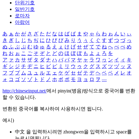
단위기호
일반기호
로마자
아랍어
あ
ぁ
か
が
さ
ざ
た
だ
な
は
ば
ぱ
ま
や
ゃ
ら
わ
ゎ
ん
い
ぃ
き
ぎ
し
じ
ち
ぢ
に
ひ
び
ぴ
み
り
う
ぅ
く
ぐ
す
ず
つ
づ
っ
ぬ
ふ
ぶ
ぷ
む
ゆ
ゅ
る
え
ぇ
け
げ
せ
ぜ
て
で
ね
へ
べ
ぺ
め
れ
お
ぉ
こ
ご
そ
ぞ
と
ど
の
ほ
ぼ
ぽ
も
よ
ょ
ろ
を
ア
ァ
カ
サ
ザ
タ
ダ
ナ
ハ
バ
パ
マ
ヤ
ャ
ラ
ワ
ヮ
ン
イ
ィ
キ
ギ
シ
ジ
チ
ヂ
ニ
ヒ
ビ
ピ
ミ
リ
ウ
ゥ
ク
グ
ス
ズ
ツ
ヅ
ッ
ヌ
フ
ブ
プ
ム
ユ
ュ
ル
エ
ェ
ケ
ゲ
セ
ゼ
テ
デ
ヘ
ベ
ペ
メ
レ
オ
ォ
コ
ゴ
ソ
ゾ
ト
ド
ノ
ホ
ボ
ポ
モ
ヨ
ョ
ロ
ヲ
―
http://chineseinput.net/
에서 pinyin(병음)방식으로 중국어를 변환
할 수 있습니다.
변환된 중국어를 복사하여 사용하시면 됩니다.
예시)
中文 을 입력하시려면
zhongwen
을 입력하시고 space를
누르시면됩니다.