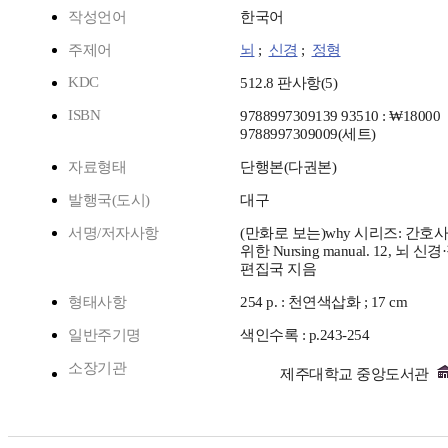
작성언어
한국어
주제어
뇌
;
신경
;
정형
KDC
512.8 판사항(5)
ISBN
9788997309139 93510 : ₩18000
9788997309009(세트)
자료형태
단행본(다권본)
발행국(도시)
대구
서명/저자사항
(만화로 보는)why 시리즈: 간
위한 Nursing manual. 12, 뇌 
편집국 지음
형태사항
254 p. : 천연색삽화 ; 17 cm
일반주기명
색인수록 : p.243-254
소장기관
제주대학교 중앙도서관