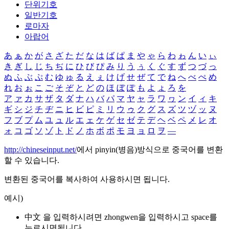
단위기호
일반기호
로마자
아랍어
あ
ぁ
か
が
さ
ざ
た
だ
な
は
ば
ぱ
ま
や
ゃ
ら
わ
ゎ
ん
い
ぃ
き
ぎ
し
じ
ち
ぢ
に
ひ
び
ぴ
み
り
う
ぅ
く
ぐ
す
ず
つ
づ
っ
ぬ
ふ
ぶ
ぷ
む
ゆ
ゅ
る
え
ぇ
け
げ
せ
ぜ
て
で
ね
へ
べ
ぺ
め
れ
お
ぉ
こ
ご
そ
ぞ
と
ど
の
ほ
ぼ
ぽ
も
よ
ょ
ろ
を
ア
ァ
カ
サ
ザ
タ
ダ
ナ
ハ
バ
パ
マ
ヤ
ャ
ラ
ワ
ヮ
ン
イ
ィ
キ
ギ
シ
ジ
チ
ヂ
ニ
ヒ
ビ
ピ
ミ
リ
ウ
ゥ
ク
グ
ス
ズ
ツ
ヅ
ッ
ヌ
フ
ブ
プ
ム
ユ
ュ
ル
エ
ェ
ケ
ゲ
セ
ゼ
テ
デ
ヘ
ベ
ペ
メ
レ
オ
ォ
コ
ゴ
ソ
ゾ
ト
ド
ノ
ホ
ボ
ポ
モ
ヨ
ョ
ロ
ヲ
―
http://chineseinput.net/
에서 pinyin(병음)방식으로 중국어를 변환
할 수 있습니다.
변환된 중국어를 복사하여 사용하시면 됩니다.
예시)
中文 을 입력하시려면
zhongwen
을 입력하시고 space를
누르시면됩니다.