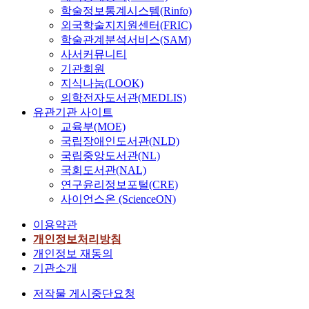
학술정보통계시스템(Rinfo)
외국학술지지원센터(FRIC)
학술관계분석서비스(SAM)
사서커뮤니티
기관회원
지식나눔(LOOK)
의학전자도서관(MEDLIS)
유관기관 사이트
교육부(MOE)
국립장애인도서관(NLD)
국립중앙도서관(NL)
국회도서관(NAL)
연구윤리정보포털(CRE)
사이언스온 (ScienceON)
이용약관
개인정보처리방침
개인정보 재동의
기관소개
저작물 게시중단요청