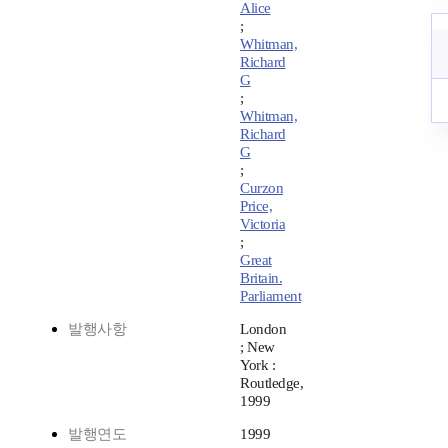
Alice
;
Whitman,
Richard
G
;
Whitman,
Richard
G
;
Curzon
Price,
Victoria
;
Great
Britain.
Parliament
발행사항
London
; New
York :
Routledge,
1999
발행연도
1999