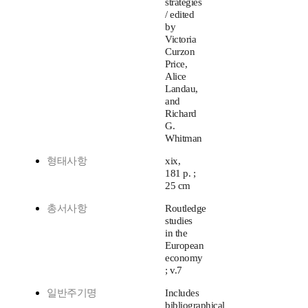
strategies
/ edited
by
Victoria
Curzon
Price,
Alice
Landau,
and
Richard
G.
Whitman
형태사항
xix,
181 p. ;
25 cm
총서사항
Routledge
studies
in the
European
economy
; v.7
일반주기명
Includes
bibliographical