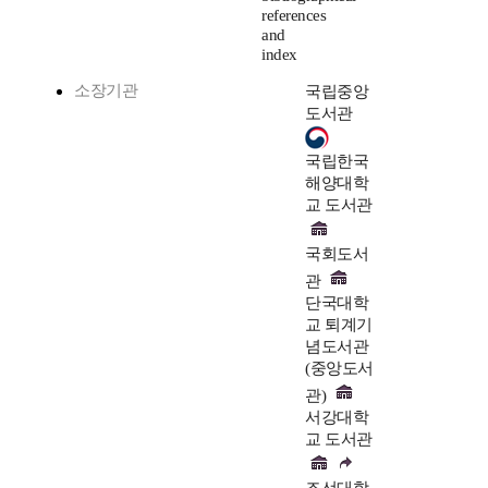
references
and
index
소장기관
국립중앙
도서관
국립한국
해양대학
교 도서관
국회도서
관
단국대학
교 퇴계기
념도서관
(중앙도서
관)
서강대학
교 도서관
조선대학