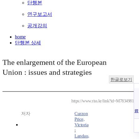
단행본
연구보고서
공개강의
home
단행본 상세
The enlargement of the European
Union : issues and strategies
한글로보기
https://www.riss.kr/link?id=M7834981
료
저자
Curzon
Price,
Victoria
;
Landau,