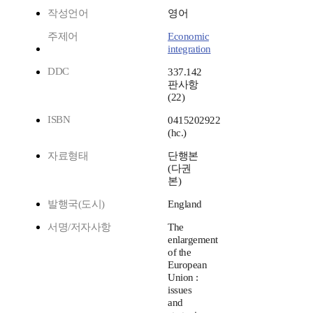
작성언어
영어
주제어
Economic
integration
DDC
337.142
판사항
(22)
ISBN
0415202922
(hc.)
자료형태
단행본
(다권
본)
발행국(도시)
England
서명/저자사항
The
enlargement
of the
European
Union :
issues
and