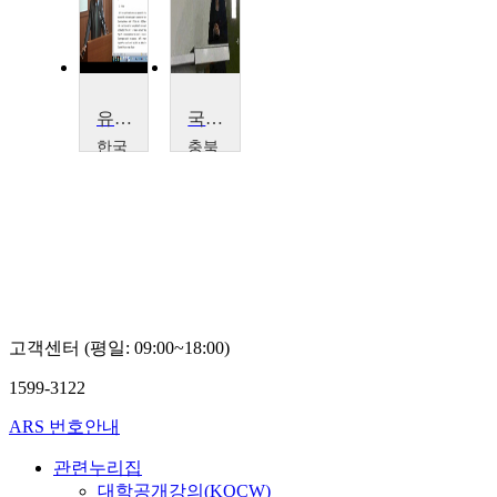
유럽통합연구의 학제간 접근
국제경영원강
한국
충북
외국
대학
어대
교
학교
연
김
수
시
진
홍
고객센터 (평일: 09:00~18:00)
1599-3122
ARS 번호안내
관련누리집
대학공개강의(KOCW)