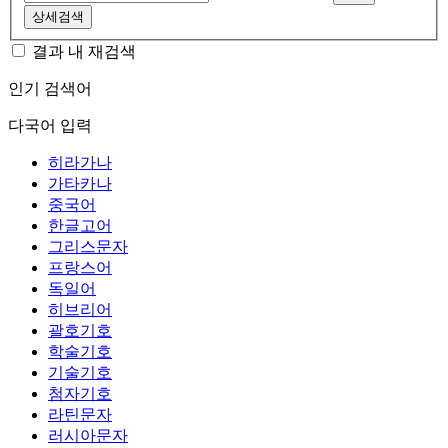
상세검색
결과 내 재검색
인기 검색어
다국어 입력
히라가나
가타카나
중국어
한글고어
그리스문자
프랑스어
독일어
히브리어
괄호기호
학술기호
기술기호
첨자기호
라틴문자
러시아문자