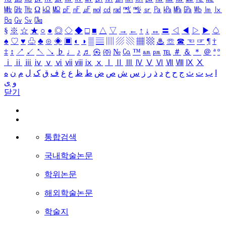
㎒
㎓
㎔
Ω
㏀
㏁
㎊
㎋
㎌
㏖
㏅
㎭
㎮
㎯
㏛
㎩
㎪
㎫
㎬
㏝
㏐
㏓
㏃
㏉
㏜
㏆
§
※
☆
★
○
●
◎
◇
◆
□
■
△
▽
→
←
↑
↓
↔
〓
◁
◀
▷
▶
♤
♠
♡
♥
♧
♣
⊙
◈
▣
◐
◑
▒
▤
▥
▨
▧
▦
▩
♨
☏
☎
☜
☞
¶
†
‡
↕
↗
↙
↖
↘
♭
♩
♪
♬
㉿
㈜
№
㏇
™
㏂
㏘
℡
＃
＆
＊
＠
ª
º
ⅰ
ⅱ
ⅲ
ⅳ
ⅴ
ⅵ
ⅶ
ⅷ
ⅸ
ⅹ
Ⅰ
Ⅱ
Ⅲ
Ⅳ
Ⅴ
Ⅵ
Ⅶ
Ⅷ
Ⅸ
Ⅹ
ا
ب
ت
ث
ج
ح
خ
د
ذ
ر
ز
س
ش
ص
ض
ط
ظ
ع
غ
ف
ق
ک
ل
م
ن
ه
و
ی
닫기
통합검색
국내학술논문
학위논문
해외학술논문
학술지