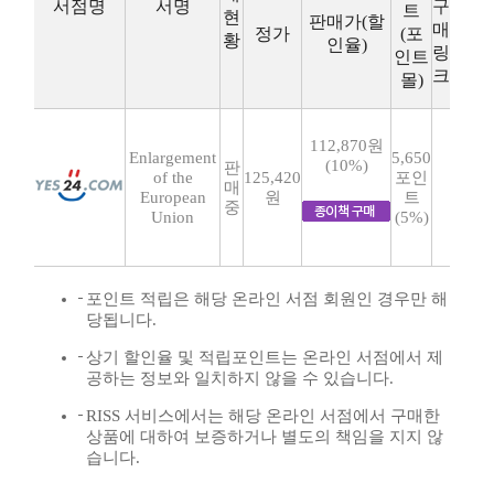
서점명
서명
구
트
현
판매가(할
매
정가
(포
황
인율)
링
인트
크
몰)
112,870원
Enlargement
5,650
(10%)
판
of the
125,420
포인
매
European
원
트
중
Union
(5%)
포인트 적립은 해당 온라인 서점 회원인 경우만 해
당됩니다.
상기 할인율 및 적립포인트는 온라인 서점에서 제
공하는 정보와 일치하지 않을 수 있습니다.
RISS 서비스에서는 해당 온라인 서점에서 구매한
상품에 대하여 보증하거나 별도의 책임을 지지 않
습니다.