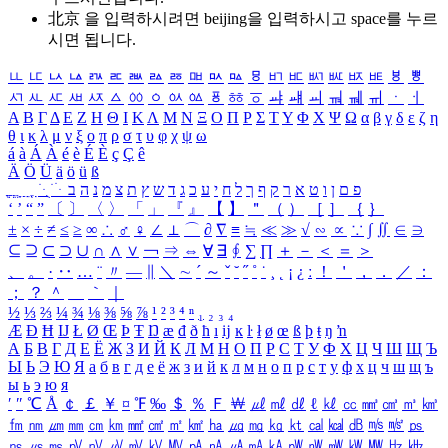
北京 을 입력하시려면
beijing
을 입력하시고 space를 누르
시면 됩니다.
ㅥ
ㅦ
ㅧ
ㅨ
ㅩ
ㅪ
ㅫ
ㅬ
ㅭ
ㅮ
ㅯ
ㅰ
ㅱ
ㅲ
ㅳ
ㅴ
ㅵ
ㅶ
ㅷ
ㅸ
ㅹ
ㅺ
ㅻ
ㅼ
ㅽ
ㅾ
ㅿ
ㆀ
ㆁ
ㆂ
ㆃ
ㆄ
ㆅ
ㆆ
ㆇ
ㆈ
ㆉ
ㆊ
ㆋ
ㆌ
ㆍ
ㆎ
Α
Β
Γ
Δ
Ε
Ζ
Η
Θ
Ι
Κ
Λ
Μ
Ν
Ξ
Ο
Π
Ρ
Σ
Τ
Υ
Φ
Χ
Ψ
Ω
α
β
γ
δ
ε
ζ
η
θ
ι
κ
λ
μ
ν
ξ
ο
π
ρ
σ
τ
υ
φ
χ
ψ
ω
á
à
Á
À
é
è
É
È
ç
Ç
ê
Ä
Ö
Ü
ä
ö
ü
ß
ְ
ֳ
ֲ
ֱ
ָ
ַ
ֵ
ֶ
ִ
ֹ
ּ
ֻ
ׂ
ׁ
ּ
ב
ה
נ
מ
צ
ת
ץ
ש
ד
ג
כ
ע
י
ח
ל
ך
ף
ק
ר
א
ט
ו
ן
ם
פ
‘
’
“
”
〔
〕
〈
〉
「
」
『
』
【
】
＂
（
）
［
］
｛
｝
±
×
÷
≠
≤
≥
∞
∴
♂
♀
∠
⊥
⌒
∂
∇
≡
≒
≪
≫
√
∽
∝
∵
∫
∬
∈
∋
⊆
⊇
⊂
⊃
∪
∩
∧
∨
￢
⇒
⇔
∀
∃
∮
∑
∏
＋
－
＜
＝
＞
、
。
·
‥
…
¨
〃
―
∥
＼
∼
´
～
ˇ
˘
˝
˚
˙
¸
˛
¡
¿
ː
！
＇
，
．
／
：
；
？
＾
＿
｀
｜
½
⅓
⅔
¼
¾
⅛
⅜
⅝
⅞
¹
²
³
⁴
ⁿ
₁
₂
₃
₄
Æ
Ð
Ħ
Ĳ
Ł
Ø
Œ
Þ
Ŧ
Ŋ
æ
đ
ð
ħ
ı
ĳ
ĸ
ŀ
ł
ø
œ
ß
þ
ŧ
ŋ
ŉ
А
Б
В
Г
Д
Е
Ё
Ж
З
И
Й
К
Л
М
Н
О
П
Р
С
Т
У
Ф
Х
Ц
Ч
Ш
Щ
Ъ
Ы
Ь
Э
Ю
Я
а
б
в
г
д
е
ё
ж
з
и
й
к
л
м
н
о
п
р
с
т
у
ф
х
ц
ч
ш
щ
ъ
ы
ь
э
ю
я
′
″
℃
Å
￠
￡
￥
¤
℉
‰
＄
％
Ｆ
￦
㎕
㎖
㎗
ℓ
㎘
㏄
㎣
㎤
㎥
㎦
㎙
㎚
㎛
㎜
㎝
㎞
㎟
㎠
㎡
㎢
㏊
㎍
㎎
㎏
㏏
㎈
㎉
㏈
㎧
㎨
㎰
㎱
㎲
㎳
㎴
㎵
㎶
㎷
㎸
㎹
㎀
㎁
㎂
㎃
㎄
㎺
㎻
㎽
㎾
㎿
㎐
㎑