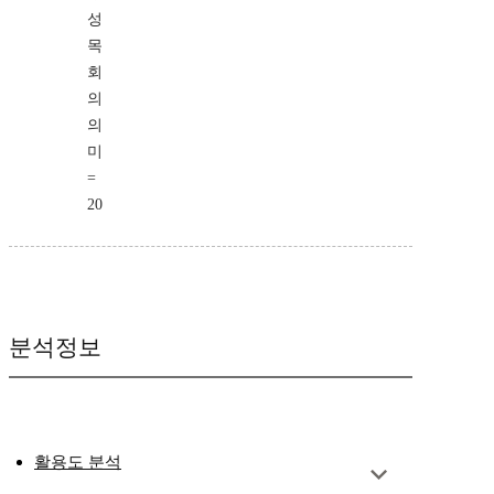
성
목
회
의
의
미
=
20
분석정보
활용도 분석