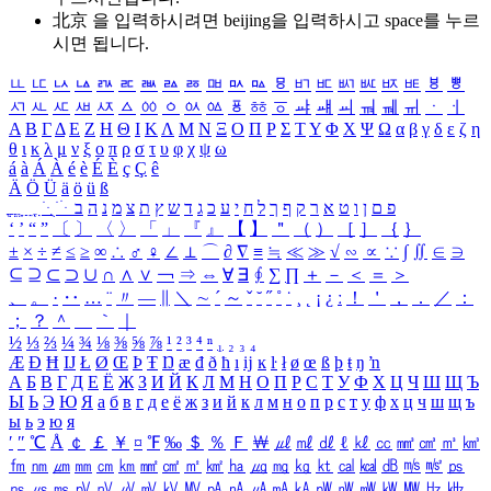
北京 을 입력하시려면
beijing
을 입력하시고 space를 누르
시면 됩니다.
ㅥ
ㅦ
ㅧ
ㅨ
ㅩ
ㅪ
ㅫ
ㅬ
ㅭ
ㅮ
ㅯ
ㅰ
ㅱ
ㅲ
ㅳ
ㅴ
ㅵ
ㅶ
ㅷ
ㅸ
ㅹ
ㅺ
ㅻ
ㅼ
ㅽ
ㅾ
ㅿ
ㆀ
ㆁ
ㆂ
ㆃ
ㆄ
ㆅ
ㆆ
ㆇ
ㆈ
ㆉ
ㆊ
ㆋ
ㆌ
ㆍ
ㆎ
Α
Β
Γ
Δ
Ε
Ζ
Η
Θ
Ι
Κ
Λ
Μ
Ν
Ξ
Ο
Π
Ρ
Σ
Τ
Υ
Φ
Χ
Ψ
Ω
α
β
γ
δ
ε
ζ
η
θ
ι
κ
λ
μ
ν
ξ
ο
π
ρ
σ
τ
υ
φ
χ
ψ
ω
á
à
Á
À
é
è
É
È
ç
Ç
ê
Ä
Ö
Ü
ä
ö
ü
ß
ְ
ֳ
ֲ
ֱ
ָ
ַ
ֵ
ֶ
ִ
ֹ
ּ
ֻ
ׂ
ׁ
ּ
ב
ה
נ
מ
צ
ת
ץ
ש
ד
ג
כ
ע
י
ח
ל
ך
ף
ק
ר
א
ט
ו
ן
ם
פ
‘
’
“
”
〔
〕
〈
〉
「
」
『
』
【
】
＂
（
）
［
］
｛
｝
±
×
÷
≠
≤
≥
∞
∴
♂
♀
∠
⊥
⌒
∂
∇
≡
≒
≪
≫
√
∽
∝
∵
∫
∬
∈
∋
⊆
⊇
⊂
⊃
∪
∩
∧
∨
￢
⇒
⇔
∀
∃
∮
∑
∏
＋
－
＜
＝
＞
、
。
·
‥
…
¨
〃
―
∥
＼
∼
´
～
ˇ
˘
˝
˚
˙
¸
˛
¡
¿
ː
！
＇
，
．
／
：
；
？
＾
＿
｀
｜
½
⅓
⅔
¼
¾
⅛
⅜
⅝
⅞
¹
²
³
⁴
ⁿ
₁
₂
₃
₄
Æ
Ð
Ħ
Ĳ
Ł
Ø
Œ
Þ
Ŧ
Ŋ
æ
đ
ð
ħ
ı
ĳ
ĸ
ŀ
ł
ø
œ
ß
þ
ŧ
ŋ
ŉ
А
Б
В
Г
Д
Е
Ё
Ж
З
И
Й
К
Л
М
Н
О
П
Р
С
Т
У
Ф
Х
Ц
Ч
Ш
Щ
Ъ
Ы
Ь
Э
Ю
Я
а
б
в
г
д
е
ё
ж
з
и
й
к
л
м
н
о
п
р
с
т
у
ф
х
ц
ч
ш
щ
ъ
ы
ь
э
ю
я
′
″
℃
Å
￠
￡
￥
¤
℉
‰
＄
％
Ｆ
￦
㎕
㎖
㎗
ℓ
㎘
㏄
㎣
㎤
㎥
㎦
㎙
㎚
㎛
㎜
㎝
㎞
㎟
㎠
㎡
㎢
㏊
㎍
㎎
㎏
㏏
㎈
㎉
㏈
㎧
㎨
㎰
㎱
㎲
㎳
㎴
㎵
㎶
㎷
㎸
㎹
㎀
㎁
㎂
㎃
㎄
㎺
㎻
㎽
㎾
㎿
㎐
㎑