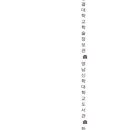
결
대
학
교
학
술
정
보
관
영
남
신
학
대
학
교
도
서
관
한