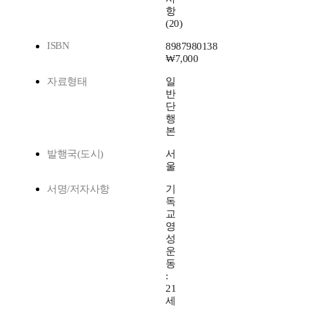
항
(20)
ISBN
8987980138
₩7,000
자료형태
일
반
단
행
본
발행국(도시)
서
울
서명/저자사항
기
독
교
영
성
운
동
:
21
세