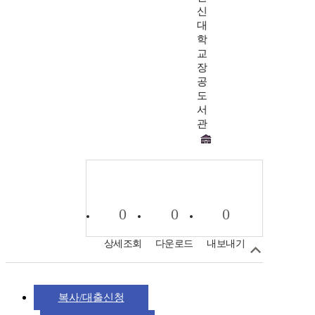
신
대
학
교
장
공
도
서
관
0
0
0
상세조회
다운로드
내보내기
복사/대출신청