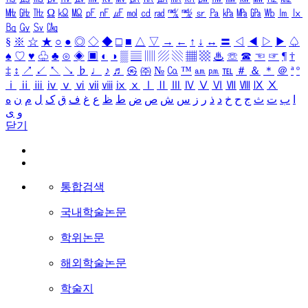
㎒
㎓
㎔
Ω
㏀
㏁
㎊
㎋
㎌
㏖
㏅
㎭
㎮
㎯
㏛
㎩
㎪
㎫
㎬
㏝
㏐
㏓
㏃
㏉
㏜
㏆
§
※
☆
★
○
●
◎
◇
◆
□
■
△
▽
→
←
↑
↓
↔
〓
◁
◀
▷
▶
♤
♠
♡
♥
♧
♣
⊙
◈
▣
◐
◑
▒
▤
▥
▨
▧
▦
▩
♨
☏
☎
☜
☞
¶
†
‡
↕
↗
↙
↖
↘
♭
♩
♪
♬
㉿
㈜
№
㏇
™
㏂
㏘
℡
＃
＆
＊
＠
ª
º
ⅰ
ⅱ
ⅲ
ⅳ
ⅴ
ⅵ
ⅶ
ⅷ
ⅸ
ⅹ
Ⅰ
Ⅱ
Ⅲ
Ⅳ
Ⅴ
Ⅵ
Ⅶ
Ⅷ
Ⅸ
Ⅹ
ا
ب
ت
ث
ج
ح
خ
د
ذ
ر
ز
س
ش
ص
ض
ط
ظ
ع
غ
ف
ق
ک
ل
م
ن
ه
و
ی
닫기
통합검색
국내학술논문
학위논문
해외학술논문
학술지