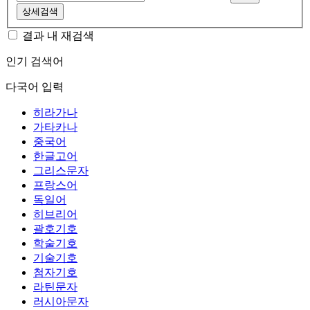
상세검색
결과 내 재검색
인기 검색어
다국어 입력
히라가나
가타카나
중국어
한글고어
그리스문자
프랑스어
독일어
히브리어
괄호기호
학술기호
기술기호
첨자기호
라틴문자
러시아문자