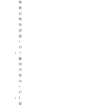
목
회
신
학
적
관
점
=
15
Ⅰ.
들
어
가
면
서
=
17
1.
영