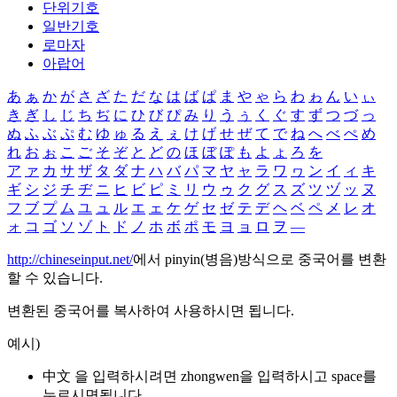
단위기호
일반기호
로마자
아랍어
あ
ぁ
か
が
さ
ざ
た
だ
な
は
ば
ぱ
ま
や
ゃ
ら
わ
ゎ
ん
い
ぃ
き
ぎ
し
じ
ち
ぢ
に
ひ
び
ぴ
み
り
う
ぅ
く
ぐ
す
ず
つ
づ
っ
ぬ
ふ
ぶ
ぷ
む
ゆ
ゅ
る
え
ぇ
け
げ
せ
ぜ
て
で
ね
へ
べ
ぺ
め
れ
お
ぉ
こ
ご
そ
ぞ
と
ど
の
ほ
ぼ
ぽ
も
よ
ょ
ろ
を
ア
ァ
カ
サ
ザ
タ
ダ
ナ
ハ
バ
パ
マ
ヤ
ャ
ラ
ワ
ヮ
ン
イ
ィ
キ
ギ
シ
ジ
チ
ヂ
ニ
ヒ
ビ
ピ
ミ
リ
ウ
ゥ
ク
グ
ス
ズ
ツ
ヅ
ッ
ヌ
フ
ブ
プ
ム
ユ
ュ
ル
エ
ェ
ケ
ゲ
セ
ゼ
テ
デ
ヘ
ベ
ペ
メ
レ
オ
ォ
コ
ゴ
ソ
ゾ
ト
ド
ノ
ホ
ボ
ポ
モ
ヨ
ョ
ロ
ヲ
―
http://chineseinput.net/
에서 pinyin(병음)방식으로 중국어를 변환
할 수 있습니다.
변환된 중국어를 복사하여 사용하시면 됩니다.
예시)
中文 을 입력하시려면
zhongwen
을 입력하시고 space를
누르시면됩니다.