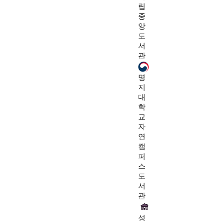
립
중
앙
도
서
관
명
지
대
학
교
자
연
캠
퍼
스
도
서
관
성