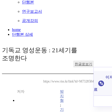
단행본
연구보고서
공개강의
home
단행본 상세
기독교 영성운동 : 21세기를
조명한다
한글로보기
이 
https://www.riss.kr/link?id=M7328584
료
저자
방
지
형
;
기