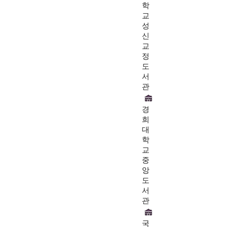
학
교
성
신
교
정
도
서
관
경
희
대
학
교
중
앙
도
서
관
국