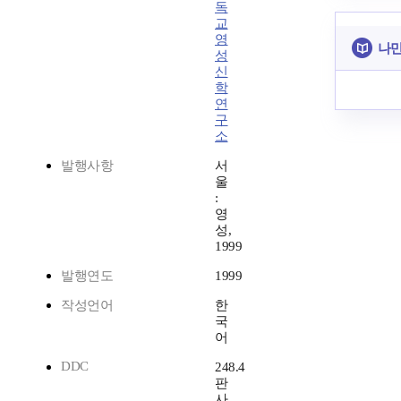
독
교
영
나만
성
신
학
연
구
소
발행사항
서
울
:
영
성,
1999
발행연도
1999
작성언어
한
국
어
DDC
248.4
판
사