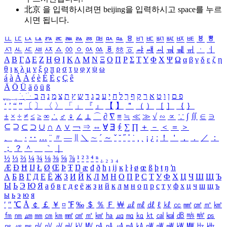
北京 을 입력하시려면
beijing
을 입력하시고 space를 누르
시면 됩니다.
ㅥ
ㅦ
ㅧ
ㅨ
ㅩ
ㅪ
ㅫ
ㅬ
ㅭ
ㅮ
ㅯ
ㅰ
ㅱ
ㅲ
ㅳ
ㅴ
ㅵ
ㅶ
ㅷ
ㅸ
ㅹ
ㅺ
ㅻ
ㅼ
ㅽ
ㅾ
ㅿ
ㆀ
ㆁ
ㆂ
ㆃ
ㆄ
ㆅ
ㆆ
ㆇ
ㆈ
ㆉ
ㆊ
ㆋ
ㆌ
ㆍ
ㆎ
Α
Β
Γ
Δ
Ε
Ζ
Η
Θ
Ι
Κ
Λ
Μ
Ν
Ξ
Ο
Π
Ρ
Σ
Τ
Υ
Φ
Χ
Ψ
Ω
α
β
γ
δ
ε
ζ
η
θ
ι
κ
λ
μ
ν
ξ
ο
π
ρ
σ
τ
υ
φ
χ
ψ
ω
á
à
Á
À
é
è
É
È
ç
Ç
ê
Ä
Ö
Ü
ä
ö
ü
ß
ְ
ֳ
ֲ
ֱ
ָ
ַ
ֵ
ֶ
ִ
ֹ
ּ
ֻ
ׂ
ׁ
ּ
ב
ה
נ
מ
צ
ת
ץ
ש
ד
ג
כ
ע
י
ח
ל
ך
ף
ק
ר
א
ט
ו
ן
ם
פ
‘
’
“
”
〔
〕
〈
〉
「
」
『
』
【
】
＂
（
）
［
］
｛
｝
±
×
÷
≠
≤
≥
∞
∴
♂
♀
∠
⊥
⌒
∂
∇
≡
≒
≪
≫
√
∽
∝
∵
∫
∬
∈
∋
⊆
⊇
⊂
⊃
∪
∩
∧
∨
￢
⇒
⇔
∀
∃
∮
∑
∏
＋
－
＜
＝
＞
、
。
·
‥
…
¨
〃
―
∥
＼
∼
´
～
ˇ
˘
˝
˚
˙
¸
˛
¡
¿
ː
！
＇
，
．
／
：
；
？
＾
＿
｀
｜
½
⅓
⅔
¼
¾
⅛
⅜
⅝
⅞
¹
²
³
⁴
ⁿ
₁
₂
₃
₄
Æ
Ð
Ħ
Ĳ
Ł
Ø
Œ
Þ
Ŧ
Ŋ
æ
đ
ð
ħ
ı
ĳ
ĸ
ŀ
ł
ø
œ
ß
þ
ŧ
ŋ
ŉ
А
Б
В
Г
Д
Е
Ё
Ж
З
И
Й
К
Л
М
Н
О
П
Р
С
Т
У
Ф
Х
Ц
Ч
Ш
Щ
Ъ
Ы
Ь
Э
Ю
Я
а
б
в
г
д
е
ё
ж
з
и
й
к
л
м
н
о
п
р
с
т
у
ф
х
ц
ч
ш
щ
ъ
ы
ь
э
ю
я
′
″
℃
Å
￠
￡
￥
¤
℉
‰
＄
％
Ｆ
￦
㎕
㎖
㎗
ℓ
㎘
㏄
㎣
㎤
㎥
㎦
㎙
㎚
㎛
㎜
㎝
㎞
㎟
㎠
㎡
㎢
㏊
㎍
㎎
㎏
㏏
㎈
㎉
㏈
㎧
㎨
㎰
㎱
㎲
㎳
㎴
㎵
㎶
㎷
㎸
㎹
㎀
㎁
㎂
㎃
㎄
㎺
㎻
㎽
㎾
㎿
㎐
㎑