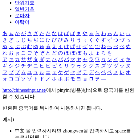
단위기호
일반기호
로마자
아랍어
あ
ぁ
か
が
さ
ざ
た
だ
な
は
ば
ぱ
ま
や
ゃ
ら
わ
ゎ
ん
い
ぃ
き
ぎ
し
じ
ち
ぢ
に
ひ
び
ぴ
み
り
う
ぅ
く
ぐ
す
ず
つ
づ
っ
ぬ
ふ
ぶ
ぷ
む
ゆ
ゅ
る
え
ぇ
け
げ
せ
ぜ
て
で
ね
へ
べ
ぺ
め
れ
お
ぉ
こ
ご
そ
ぞ
と
ど
の
ほ
ぼ
ぽ
も
よ
ょ
ろ
を
ア
ァ
カ
サ
ザ
タ
ダ
ナ
ハ
バ
パ
マ
ヤ
ャ
ラ
ワ
ヮ
ン
イ
ィ
キ
ギ
シ
ジ
チ
ヂ
ニ
ヒ
ビ
ピ
ミ
リ
ウ
ゥ
ク
グ
ス
ズ
ツ
ヅ
ッ
ヌ
フ
ブ
プ
ム
ユ
ュ
ル
エ
ェ
ケ
ゲ
セ
ゼ
テ
デ
ヘ
ベ
ペ
メ
レ
オ
ォ
コ
ゴ
ソ
ゾ
ト
ド
ノ
ホ
ボ
ポ
モ
ヨ
ョ
ロ
ヲ
―
http://chineseinput.net/
에서 pinyin(병음)방식으로 중국어를 변환
할 수 있습니다.
변환된 중국어를 복사하여 사용하시면 됩니다.
예시)
中文 을 입력하시려면
zhongwen
을 입력하시고 space를
누르시면됩니다.