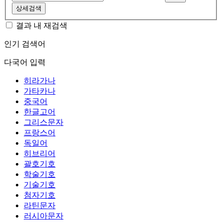
상세검색
결과 내 재검색
인기 검색어
다국어 입력
히라가나
가타카나
중국어
한글고어
그리스문자
프랑스어
독일어
히브리어
괄호기호
학술기호
기술기호
첨자기호
라틴문자
러시아문자