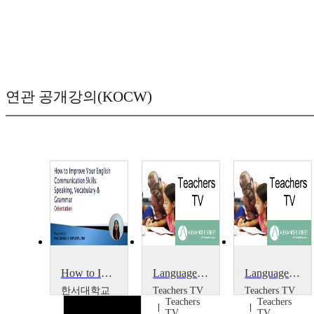
연관 공개강의(KOCW)
How to Improve Your English Communication Skills: Speaking, Vocabulary and Grammar
Language and Grammar: Building Complex Sentences
Language and Grammar: Formal and Informal Texts
한서대학교
Teachers TV
Teachers TV
Teachers
Teachers
Shaneil
TV
TV
Dipasupil