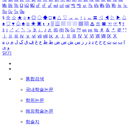
㎒
㎓
㎔
Ω
㏀
㏁
㎊
㎋
㎌
㏖
㏅
㎭
㎮
㎯
㏛
㎩
㎪
㎫
㎬
㏝
㏐
㏓
㏃
㏉
㏜
㏆
§
※
☆
★
○
●
◎
◇
◆
□
■
△
▽
→
←
↑
↓
↔
〓
◁
◀
▷
▶
♤
♠
♡
♥
♧
♣
⊙
◈
▣
◐
◑
▒
▤
▥
▨
▧
▦
▩
♨
☏
☎
☜
☞
¶
†
‡
↕
↗
↙
↖
↘
♭
♩
♪
♬
㉿
㈜
№
㏇
™
㏂
㏘
℡
＃
＆
＊
＠
ª
º
ⅰ
ⅱ
ⅲ
ⅳ
ⅴ
ⅵ
ⅶ
ⅷ
ⅸ
ⅹ
Ⅰ
Ⅱ
Ⅲ
Ⅳ
Ⅴ
Ⅵ
Ⅶ
Ⅷ
Ⅸ
Ⅹ
ا
ب
ت
ث
ج
ح
خ
د
ذ
ر
ز
س
ش
ص
ض
ط
ظ
ع
غ
ف
ق
ک
ل
م
ن
ه
و
ی
닫기
통합검색
국내학술논문
학위논문
해외학술논문
학술지