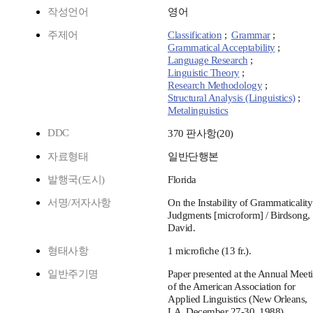
작성언어
영어
주제어
Classification
;
Grammar
;
Grammatical Acceptability
;
Language Research
;
Linguistic Theory
;
Research Methodology
;
Structural Analysis (Linguistics)
;
Metalinguistics
DDC
370 판사항(20)
자료형태
일반단행본
발행국(도시)
Florida
서명/저자사항
On the Instability of Grammaticality
Judgments [microform] / Birdsong,
David.
형태사항
1 microfiche (13 fr.).
일반주기명
Paper presented at the Annual Meet
of the American Association for
Applied Linguistics (New Orleans,
LA, December 27-30, 1988).