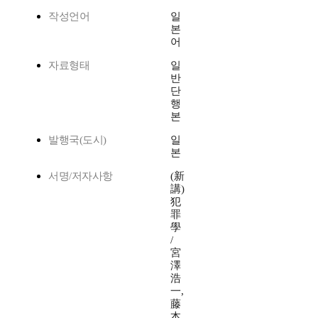
작성언어
일
본
어
자료형태
일
반
단
행
본
발행국(도시)
일
본
서명/저자사항
(新
講)
犯
罪
學
/
宮
澤
浩
一,
藤
本