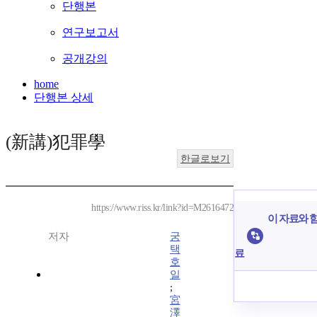
단행본
연구보고서
공개강의
home
단행본 상세
(新講)犯罪學
한글로보기
https://www.riss.kr/link?id=M2616472
이 자료와 함
저자
궁
택
료
호
일
;
宮
澤