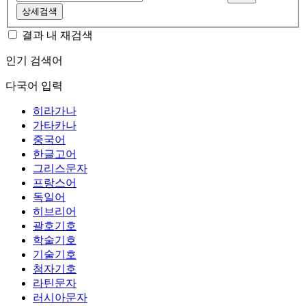
상세검색
결과 내 재검색
인기 검색어
다국어 입력
히라가나
가타카나
중국어
한글고어
그리스문자
프랑스어
독일어
히브리어
괄호기호
학술기호
기술기호
첨자기호
라틴문자
러시아문자