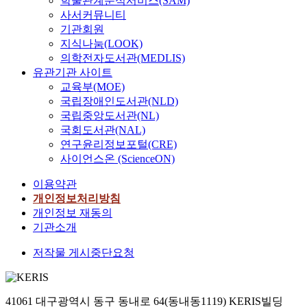
학술관계분석서비스(SAM)
사서커뮤니티
기관회원
지식나눔(LOOK)
의학전자도서관(MEDLIS)
유관기관 사이트
교육부(MOE)
국립장애인도서관(NLD)
국립중앙도서관(NL)
국회도서관(NAL)
연구윤리정보포털(CRE)
사이언스온 (ScienceON)
이용약관
개인정보처리방침
개인정보 재동의
기관소개
저작물 게시중단요청
41061 대구광역시 동구 동내로 64(동내동1119) KERIS빌딩