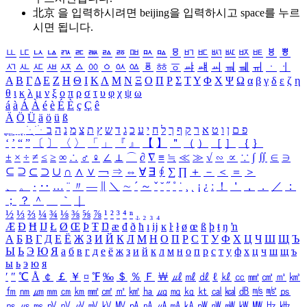
北京 을 입력하시려면
beijing
을 입력하시고 space를 누르
시면 됩니다.
ㅥ
ㅦ
ㅧ
ㅨ
ㅩ
ㅪ
ㅫ
ㅬ
ㅭ
ㅮ
ㅯ
ㅰ
ㅱ
ㅲ
ㅳ
ㅴ
ㅵ
ㅶ
ㅷ
ㅸ
ㅹ
ㅺ
ㅻ
ㅼ
ㅽ
ㅾ
ㅿ
ㆀ
ㆁ
ㆂ
ㆃ
ㆄ
ㆅ
ㆆ
ㆇ
ㆈ
ㆉ
ㆊ
ㆋ
ㆌ
ㆍ
ㆎ
Α
Β
Γ
Δ
Ε
Ζ
Η
Θ
Ι
Κ
Λ
Μ
Ν
Ξ
Ο
Π
Ρ
Σ
Τ
Υ
Φ
Χ
Ψ
Ω
α
β
γ
δ
ε
ζ
η
θ
ι
κ
λ
μ
ν
ξ
ο
π
ρ
σ
τ
υ
φ
χ
ψ
ω
á
à
Á
À
é
è
É
È
ç
Ç
ê
Ä
Ö
Ü
ä
ö
ü
ß
ְ
ֳ
ֲ
ֱ
ָ
ַ
ֵ
ֶ
ִ
ֹ
ּ
ֻ
ׂ
ׁ
ּ
ב
ה
נ
מ
צ
ת
ץ
ש
ד
ג
כ
ע
י
ח
ל
ך
ף
ק
ר
א
ט
ו
ן
ם
פ
‘
’
“
”
〔
〕
〈
〉
「
」
『
』
【
】
＂
（
）
［
］
｛
｝
±
×
÷
≠
≤
≥
∞
∴
♂
♀
∠
⊥
⌒
∂
∇
≡
≒
≪
≫
√
∽
∝
∵
∫
∬
∈
∋
⊆
⊇
⊂
⊃
∪
∩
∧
∨
￢
⇒
⇔
∀
∃
∮
∑
∏
＋
－
＜
＝
＞
、
。
·
‥
…
¨
〃
―
∥
＼
∼
´
～
ˇ
˘
˝
˚
˙
¸
˛
¡
¿
ː
！
＇
，
．
／
：
；
？
＾
＿
｀
｜
½
⅓
⅔
¼
¾
⅛
⅜
⅝
⅞
¹
²
³
⁴
ⁿ
₁
₂
₃
₄
Æ
Ð
Ħ
Ĳ
Ł
Ø
Œ
Þ
Ŧ
Ŋ
æ
đ
ð
ħ
ı
ĳ
ĸ
ŀ
ł
ø
œ
ß
þ
ŧ
ŋ
ŉ
А
Б
В
Г
Д
Е
Ё
Ж
З
И
Й
К
Л
М
Н
О
П
Р
С
Т
У
Ф
Х
Ц
Ч
Ш
Щ
Ъ
Ы
Ь
Э
Ю
Я
а
б
в
г
д
е
ё
ж
з
и
й
к
л
м
н
о
п
р
с
т
у
ф
х
ц
ч
ш
щ
ъ
ы
ь
э
ю
я
′
″
℃
Å
￠
￡
￥
¤
℉
‰
＄
％
Ｆ
￦
㎕
㎖
㎗
ℓ
㎘
㏄
㎣
㎤
㎥
㎦
㎙
㎚
㎛
㎜
㎝
㎞
㎟
㎠
㎡
㎢
㏊
㎍
㎎
㎏
㏏
㎈
㎉
㏈
㎧
㎨
㎰
㎱
㎲
㎳
㎴
㎵
㎶
㎷
㎸
㎹
㎀
㎁
㎂
㎃
㎄
㎺
㎻
㎽
㎾
㎿
㎐
㎑