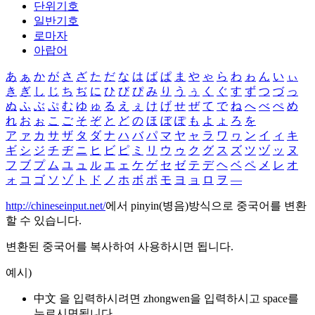
단위기호
일반기호
로마자
아랍어
あ
ぁ
か
が
さ
ざ
た
だ
な
は
ば
ぱ
ま
や
ゃ
ら
わ
ゎ
ん
い
ぃ
き
ぎ
し
じ
ち
ぢ
に
ひ
び
ぴ
み
り
う
ぅ
く
ぐ
す
ず
つ
づ
っ
ぬ
ふ
ぶ
ぷ
む
ゆ
ゅ
る
え
ぇ
け
げ
せ
ぜ
て
で
ね
へ
べ
ぺ
め
れ
お
ぉ
こ
ご
そ
ぞ
と
ど
の
ほ
ぼ
ぽ
も
よ
ょ
ろ
を
ア
ァ
カ
サ
ザ
タ
ダ
ナ
ハ
バ
パ
マ
ヤ
ャ
ラ
ワ
ヮ
ン
イ
ィ
キ
ギ
シ
ジ
チ
ヂ
ニ
ヒ
ビ
ピ
ミ
リ
ウ
ゥ
ク
グ
ス
ズ
ツ
ヅ
ッ
ヌ
フ
ブ
プ
ム
ユ
ュ
ル
エ
ェ
ケ
ゲ
セ
ゼ
テ
デ
ヘ
ベ
ペ
メ
レ
オ
ォ
コ
ゴ
ソ
ゾ
ト
ド
ノ
ホ
ボ
ポ
モ
ヨ
ョ
ロ
ヲ
―
http://chineseinput.net/
에서 pinyin(병음)방식으로 중국어를 변환
할 수 있습니다.
변환된 중국어를 복사하여 사용하시면 됩니다.
예시)
中文 을 입력하시려면
zhongwen
을 입력하시고 space를
누르시면됩니다.