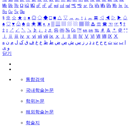
㎒
㎓
㎔
Ω
㏀
㏁
㎊
㎋
㎌
㏖
㏅
㎭
㎮
㎯
㏛
㎩
㎪
㎫
㎬
㏝
㏐
㏓
㏃
㏉
㏜
㏆
§
※
☆
★
○
●
◎
◇
◆
□
■
△
▽
→
←
↑
↓
↔
〓
◁
◀
▷
▶
♤
♠
♡
♥
♧
♣
⊙
◈
▣
◐
◑
▒
▤
▥
▨
▧
▦
▩
♨
☏
☎
☜
☞
¶
†
‡
↕
↗
↙
↖
↘
♭
♩
♪
♬
㉿
㈜
№
㏇
™
㏂
㏘
℡
＃
＆
＊
＠
ª
º
ⅰ
ⅱ
ⅲ
ⅳ
ⅴ
ⅵ
ⅶ
ⅷ
ⅸ
ⅹ
Ⅰ
Ⅱ
Ⅲ
Ⅳ
Ⅴ
Ⅵ
Ⅶ
Ⅷ
Ⅸ
Ⅹ
ا
ب
ت
ث
ج
ح
خ
د
ذ
ر
ز
س
ش
ص
ض
ط
ظ
ع
غ
ف
ق
ک
ل
م
ن
ه
و
ی
닫기
통합검색
국내학술논문
학위논문
해외학술논문
학술지