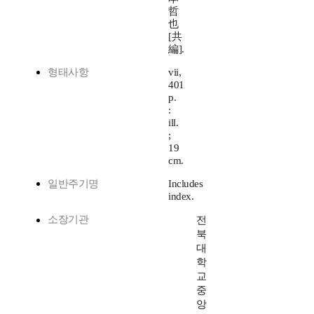
哲
也
[共
編].
형태사항
vii,
401
p.
:
ill.
;
19
cm.
일반주기명
Includes
index.
소장기관
전
북
대
학
교
중
앙