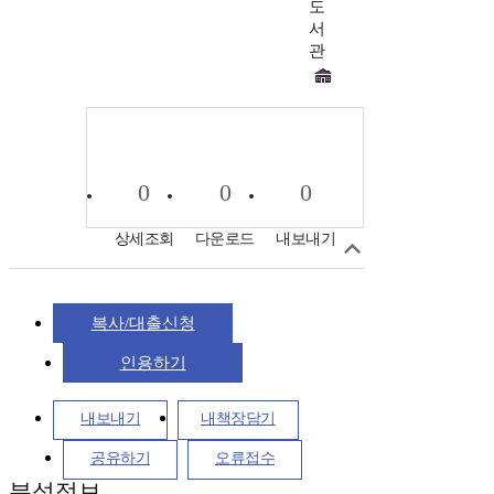
도
서
관
0
0
0
상세조회
다운로드
내보내기
복사/대출신청
인용하기
내보내기
내책장담기
공유하기
오류접수
분석정보