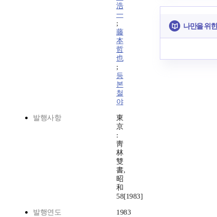
浩
一
;
나만을 위한
藤
本
哲
也
;
등
본
철
야
발행사항
東
京
:
靑
林
雙
書,
昭
和
58[1983]
발행연도
1983