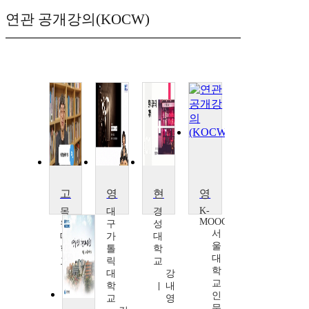
연관 공개강의(KOCW)
고전영화 감상과 비평
영화와 함께 하는 비교문학
현대영화의 이해
영화로 보는 한국문화와 사회
K-
목
대
경
MOOC
원
구
성
서
대
가
대
울
학
톨
학
대
교
릭
교
학
이
대
강
교
아
학
내
인
람
교
영
문