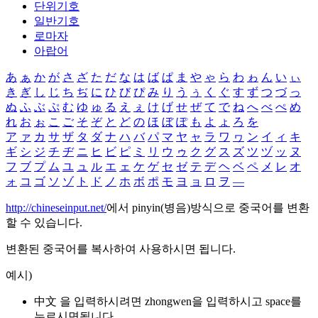
단위기호
일반기호
로마자
아랍어
あ
ぁ
か
が
さ
ざ
た
だ
な
は
ば
ぱ
ま
や
ゃ
ら
わ
ゎ
ん
い
ぃ
き
ぎ
し
じ
ち
ぢ
に
ひ
び
ぴ
み
り
う
ぅ
く
ぐ
す
ず
つ
づ
っ
ぬ
ふ
ぶ
ぷ
む
ゆ
ゅ
る
え
ぇ
け
げ
せ
ぜ
て
で
ね
へ
べ
ぺ
め
れ
お
ぉ
こ
ご
そ
ぞ
と
ど
の
ほ
ぼ
ぽ
も
よ
ょ
ろ
を
ア
ァ
カ
サ
ザ
タ
ダ
ナ
ハ
バ
パ
マ
ヤ
ャ
ラ
ワ
ヮ
ン
イ
ィ
キ
ギ
シ
ジ
チ
ヂ
ニ
ヒ
ビ
ピ
ミ
リ
ウ
ゥ
ク
グ
ス
ズ
ツ
ヅ
ッ
ヌ
フ
ブ
プ
ム
ユ
ュ
ル
エ
ェ
ケ
ゲ
セ
ゼ
テ
デ
ヘ
ベ
ペ
メ
レ
オ
ォ
コ
ゴ
ソ
ゾ
ト
ド
ノ
ホ
ボ
ポ
モ
ヨ
ョ
ロ
ヲ
―
http://chineseinput.net/
에서 pinyin(병음)방식으로 중국어를 변환
할 수 있습니다.
변환된 중국어를 복사하여 사용하시면 됩니다.
예시)
中文 을 입력하시려면
zhongwen
을 입력하시고 space를
누르시면됩니다.