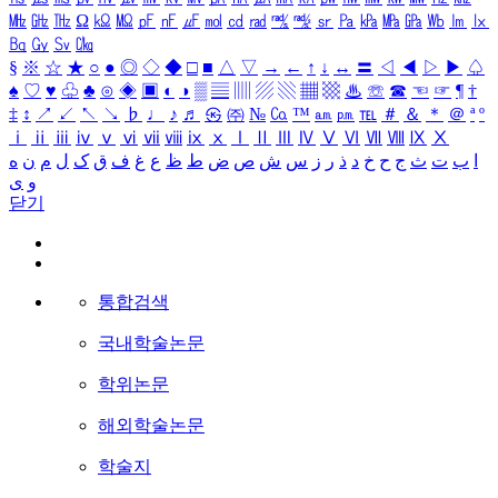
㎒
㎓
㎔
Ω
㏀
㏁
㎊
㎋
㎌
㏖
㏅
㎭
㎮
㎯
㏛
㎩
㎪
㎫
㎬
㏝
㏐
㏓
㏃
㏉
㏜
㏆
§
※
☆
★
○
●
◎
◇
◆
□
■
△
▽
→
←
↑
↓
↔
〓
◁
◀
▷
▶
♤
♠
♡
♥
♧
♣
⊙
◈
▣
◐
◑
▒
▤
▥
▨
▧
▦
▩
♨
☏
☎
☜
☞
¶
†
‡
↕
↗
↙
↖
↘
♭
♩
♪
♬
㉿
㈜
№
㏇
™
㏂
㏘
℡
＃
＆
＊
＠
ª
º
ⅰ
ⅱ
ⅲ
ⅳ
ⅴ
ⅵ
ⅶ
ⅷ
ⅸ
ⅹ
Ⅰ
Ⅱ
Ⅲ
Ⅳ
Ⅴ
Ⅵ
Ⅶ
Ⅷ
Ⅸ
Ⅹ
ا
ب
ت
ث
ج
ح
خ
د
ذ
ر
ز
س
ش
ص
ض
ط
ظ
ع
غ
ف
ق
ک
ل
م
ن
ه
و
ی
닫기
통합검색
국내학술논문
학위논문
해외학술논문
학술지