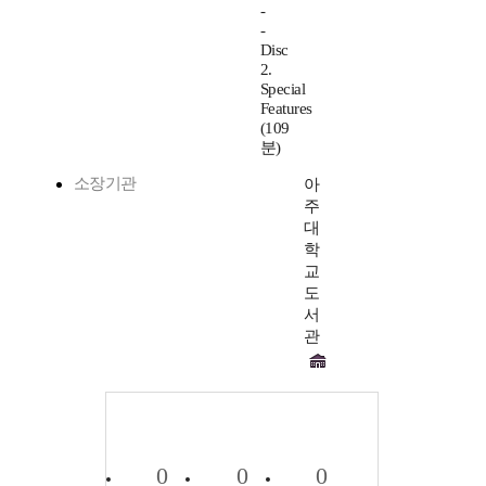
-
-
Disc
2.
Special
Features
(109
분)
소장기관
아
주
대
학
교
도
서
관
0
0
0