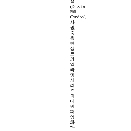
설
(Director
Bill
Condon),
사
랑,
죽
음,
탄
생:
트
와
일
라
잇
시
리
즈
의
네
번
째
영
화:
"브