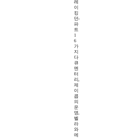
레
이
킹
던-
파
트
1
6
가
지
다
큐
멘
터
리,
제
이
콥
의
운
명,
벨
라
와
에