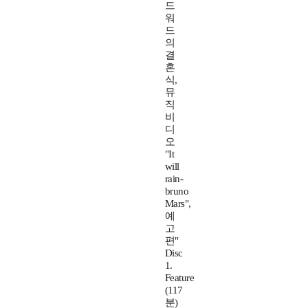
드
워
드
의
결
혼
식,
뮤
직
비
디
오
"It
will
rain-
bruno
Mars",
예
고
편"
Disc
1.
Feature
(117
분)