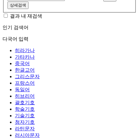
상세검색
결과 내 재검색
인기 검색어
다국어 입력
히라가나
가타카나
중국어
한글고어
그리스문자
프랑스어
독일어
히브리어
괄호기호
학술기호
기술기호
첨자기호
라틴문자
러시아문자