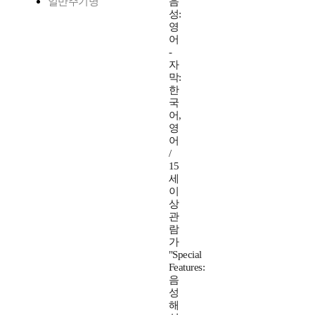
일반주기명
음
성:
영
어
-
자
막:
한
국
어,
영
어
/
15
세
이
상
관
람
가
"Special
Features:
음
성
해