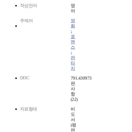
작성언어
영
어
주제어
영
화
;
로
맨
스
;
판
타
지
DDC
791.430973
판
사
항
(22)
자료형태
비
도
서
(평
면