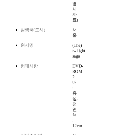
영
사
자
료)
발행국(도시)
서
울
원서명
(The)
twilight
saga
형태사항
DVD-
ROM
2
매
:
유
성,
천
연
색
;
12cm