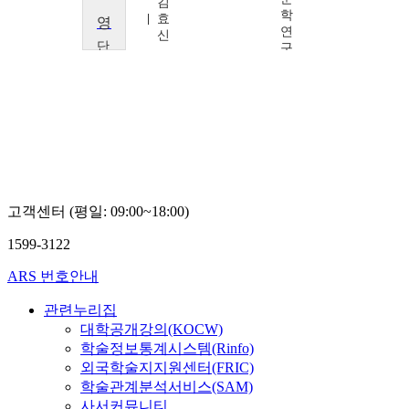
찬
김
학
효
영화와 현대사회
연
신
단
구
국
원
대
한
학
국
교
어
이
문
상
학
준
연
구
소
고객센터 (평일: 09:00~18:00)
양
승
1599-3122
국,
송
ARS 번호안내
아
름,
관련누리집
이
광
대학공개강의(KOCW)
욱,
학술정보통계시스템(Rinfo)
조
외국학술지지원센터(FRIC)
서
학술관계분석서비스(SAM)
연,
사서커뮤니티