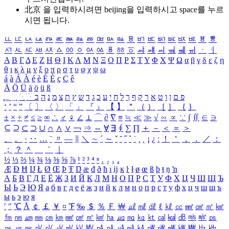
北京 을 입력하시려면
beijing
을 입력하시고 space를 누르
시면 됩니다.
ㅥ
ㅦ
ㅧ
ㅨ
ㅩ
ㅪ
ㅫ
ㅬ
ㅭ
ㅮ
ㅯ
ㅰ
ㅱ
ㅲ
ㅳ
ㅴ
ㅵ
ㅶ
ㅷ
ㅸ
ㅹ
ㅺ
ㅻ
ㅼ
ㅽ
ㅾ
ㅿ
ㆀ
ㆁ
ㆂ
ㆃ
ㆄ
ㆅ
ㆆ
ㆇ
ㆈ
ㆉ
ㆊ
ㆋ
ㆌ
ㆍ
ㆎ
Α
Β
Γ
Δ
Ε
Ζ
Η
Θ
Ι
Κ
Λ
Μ
Ν
Ξ
Ο
Π
Ρ
Σ
Τ
Υ
Φ
Χ
Ψ
Ω
α
β
γ
δ
ε
ζ
η
θ
ι
κ
λ
μ
ν
ξ
ο
π
ρ
σ
τ
υ
φ
χ
ψ
ω
á
à
Á
À
é
è
É
È
ç
Ç
ê
Ä
Ö
Ü
ä
ö
ü
ß
ְ
ֳ
ֲ
ֱ
ָ
ַ
ֵ
ֶ
ִ
ֹ
ּ
ֻ
ׂ
ׁ
ּ
ב
ה
נ
מ
צ
ת
ץ
ש
ד
ג
כ
ע
י
ח
ל
ך
ף
ק
ר
א
ט
ו
ן
ם
פ
‘
’
“
”
〔
〕
〈
〉
「
」
『
』
【
】
＂
（
）
［
］
｛
｝
±
×
÷
≠
≤
≥
∞
∴
♂
♀
∠
⊥
⌒
∂
∇
≡
≒
≪
≫
√
∽
∝
∵
∫
∬
∈
∋
⊆
⊇
⊂
⊃
∪
∩
∧
∨
￢
⇒
⇔
∀
∃
∮
∑
∏
＋
－
＜
＝
＞
、
。
·
‥
…
¨
〃
―
∥
＼
∼
´
～
ˇ
˘
˝
˚
˙
¸
˛
¡
¿
ː
！
＇
，
．
／
：
；
？
＾
＿
｀
｜
½
⅓
⅔
¼
¾
⅛
⅜
⅝
⅞
¹
²
³
⁴
ⁿ
₁
₂
₃
₄
Æ
Ð
Ħ
Ĳ
Ł
Ø
Œ
Þ
Ŧ
Ŋ
æ
đ
ð
ħ
ı
ĳ
ĸ
ŀ
ł
ø
œ
ß
þ
ŧ
ŋ
ŉ
А
Б
В
Г
Д
Е
Ё
Ж
З
И
Й
К
Л
М
Н
О
П
Р
С
Т
У
Ф
Х
Ц
Ч
Ш
Щ
Ъ
Ы
Ь
Э
Ю
Я
а
б
в
г
д
е
ё
ж
з
и
й
к
л
м
н
о
п
р
с
т
у
ф
х
ц
ч
ш
щ
ъ
ы
ь
э
ю
я
′
″
℃
Å
￠
￡
￥
¤
℉
‰
＄
％
Ｆ
￦
㎕
㎖
㎗
ℓ
㎘
㏄
㎣
㎤
㎥
㎦
㎙
㎚
㎛
㎜
㎝
㎞
㎟
㎠
㎡
㎢
㏊
㎍
㎎
㎏
㏏
㎈
㎉
㏈
㎧
㎨
㎰
㎱
㎲
㎳
㎴
㎵
㎶
㎷
㎸
㎹
㎀
㎁
㎂
㎃
㎄
㎺
㎻
㎽
㎾
㎿
㎐
㎑