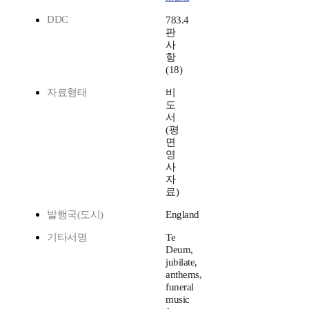
DDC
783.4
판
사
항
(18)
자료형태
비
도
서
(평
면
영
사
자
료)
발행국(도시)
England
기타서명
Te
Deum,
jubilate,
anthems,
funeral
music