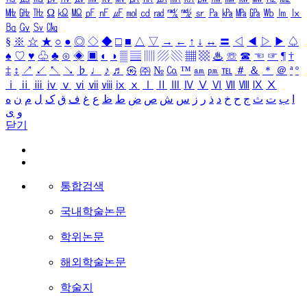
㎒
㎓
㎔
Ω
㏀
㏁
㎊
㎋
㎌
㏖
㏅
㎭
㎮
㎯
㏛
㎩
㎪
㎫
㎬
㏝
㏐
㏓
㏃
㏉
㏜
㏆
§
※
☆
★
○
●
◎
◇
◆
□
■
△
▽
→
←
↑
↓
↔
〓
◁
◀
▷
▶
♤
♠
♡
♥
♧
♣
⊙
◈
▣
◐
◑
▒
▤
▥
▨
▧
▦
▩
♨
☏
☎
☜
☞
¶
†
‡
↕
↗
↙
↖
↘
♭
♩
♪
♬
㉿
㈜
№
㏇
™
㏂
㏘
℡
＃
＆
＊
＠
ª
º
ⅰ
ⅱ
ⅲ
ⅳ
ⅴ
ⅵ
ⅶ
ⅷ
ⅸ
ⅹ
Ⅰ
Ⅱ
Ⅲ
Ⅳ
Ⅴ
Ⅵ
Ⅶ
Ⅷ
Ⅸ
Ⅹ
ا
ب
ت
ث
ج
ح
خ
د
ذ
ر
ز
س
ش
ص
ض
ط
ظ
ع
غ
ف
ق
ک
ل
م
ن
ه
و
ی
닫기
통합검색
국내학술논문
학위논문
해외학술논문
학술지