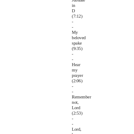
Jubilate
in
D
(7:12)
-
-
My
beloved
spake
(9:35)
-
-
Hear
my
prayer
(2:06)
-
-
Remember
not,
Lord
(2:53)
-
-
Lord,