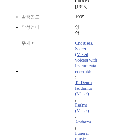
Classics,
[1995]
발행연도
1995
작성언어
영
어
주제어
Choruses,
Sacred
(Mixed
voices) with
instrumental
ensemble
;
Te Deum
laudamus
(Music)
;
Psalms
(Music)
;
Anthems
;
Funeral
music