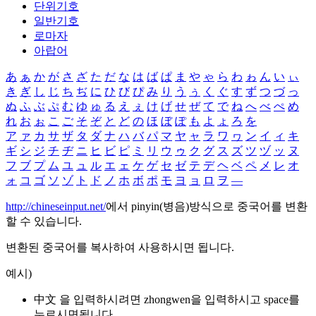
단위기호
일반기호
로마자
아랍어
あ
ぁ
か
が
さ
ざ
た
だ
な
は
ば
ぱ
ま
や
ゃ
ら
わ
ゎ
ん
い
ぃ
き
ぎ
し
じ
ち
ぢ
に
ひ
び
ぴ
み
り
う
ぅ
く
ぐ
す
ず
つ
づ
っ
ぬ
ふ
ぶ
ぷ
む
ゆ
ゅ
る
え
ぇ
け
げ
せ
ぜ
て
で
ね
へ
べ
ぺ
め
れ
お
ぉ
こ
ご
そ
ぞ
と
ど
の
ほ
ぼ
ぽ
も
よ
ょ
ろ
を
ア
ァ
カ
サ
ザ
タ
ダ
ナ
ハ
バ
パ
マ
ヤ
ャ
ラ
ワ
ヮ
ン
イ
ィ
キ
ギ
シ
ジ
チ
ヂ
ニ
ヒ
ビ
ピ
ミ
リ
ウ
ゥ
ク
グ
ス
ズ
ツ
ヅ
ッ
ヌ
フ
ブ
プ
ム
ユ
ュ
ル
エ
ェ
ケ
ゲ
セ
ゼ
テ
デ
ヘ
ベ
ペ
メ
レ
オ
ォ
コ
ゴ
ソ
ゾ
ト
ド
ノ
ホ
ボ
ポ
モ
ヨ
ョ
ロ
ヲ
―
http://chineseinput.net/
에서 pinyin(병음)방식으로 중국어를 변환
할 수 있습니다.
변환된 중국어를 복사하여 사용하시면 됩니다.
예시)
中文 을 입력하시려면
zhongwen
을 입력하시고 space를
누르시면됩니다.