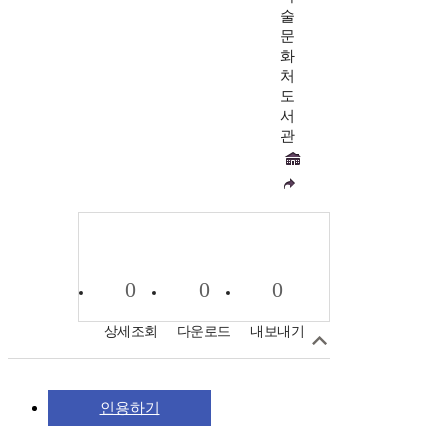
술
문
화
처
도
서
관
0
0
0
상세조회
다운로드
내보내기
인용하기