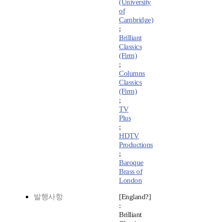
(University
of
Cambridge)
;
Brilliant
Classics
(Firm)
;
Columns
Classics
(Firm)
;
TV
Plus
;
HDTV
Productions
;
Baroque
Brass of
London
발행사항
[England?]
:
Brilliant