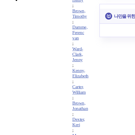
Henry
;
Brown,
나만을 위한
Timothy
;
Damme,
Ferenc
van
;
Ward-
Clark,
Jenny
;
Kenny,
Elizabeth
;
Carter,
William
;
Brown,
Jonathan
;
Dexter,
Keri
;