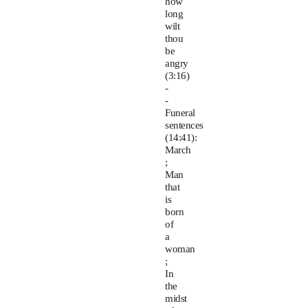
how
long
wilt
thou
be
angry
(3:16)
-
-
Funeral
sentences
(14:41):
March
;
Man
that
is
born
of
a
woman
;
In
the
midst