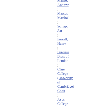
Manze,
Andrew
;
Marcus,
Marshall
;
Schlapp,
Jan
;
Purcell,
Henry
;
Baroque
Brass of
London
;
Clare
College
(University
of
Cambridge)
Choir
;
Jesus
College