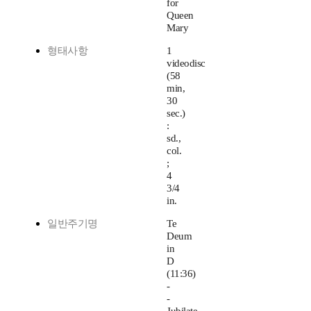
for
Queen
Mary
형태사항
1
videodisc
(58
min,
30
sec.)
:
sd.,
col.
;
4
3/4
in.
일반주기명
Te
Deum
in
D
(11:36)
-
-