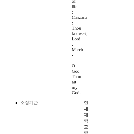
of
life
;
Canzona
;
Thou
knowest,
Lord
;
March
-
-
O
God
Thou
art
my
God.
소장기관
연
세
대
학
교
학