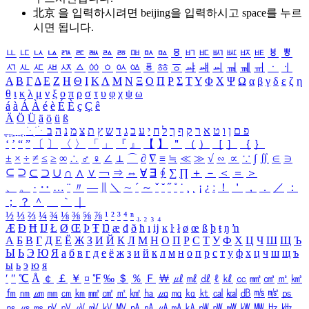
北京 을 입력하시려면
beijing
을 입력하시고 space를 누르
시면 됩니다.
ㅥ
ㅦ
ㅧ
ㅨ
ㅩ
ㅪ
ㅫ
ㅬ
ㅭ
ㅮ
ㅯ
ㅰ
ㅱ
ㅲ
ㅳ
ㅴ
ㅵ
ㅶ
ㅷ
ㅸ
ㅹ
ㅺ
ㅻ
ㅼ
ㅽ
ㅾ
ㅿ
ㆀ
ㆁ
ㆂ
ㆃ
ㆄ
ㆅ
ㆆ
ㆇ
ㆈ
ㆉ
ㆊ
ㆋ
ㆌ
ㆍ
ㆎ
Α
Β
Γ
Δ
Ε
Ζ
Η
Θ
Ι
Κ
Λ
Μ
Ν
Ξ
Ο
Π
Ρ
Σ
Τ
Υ
Φ
Χ
Ψ
Ω
α
β
γ
δ
ε
ζ
η
θ
ι
κ
λ
μ
ν
ξ
ο
π
ρ
σ
τ
υ
φ
χ
ψ
ω
á
à
Á
À
é
è
É
È
ç
Ç
ê
Ä
Ö
Ü
ä
ö
ü
ß
ְ
ֳ
ֲ
ֱ
ָ
ַ
ֵ
ֶ
ִ
ֹ
ּ
ֻ
ׂ
ׁ
ּ
ב
ה
נ
מ
צ
ת
ץ
ש
ד
ג
כ
ע
י
ח
ל
ך
ף
ק
ר
א
ט
ו
ן
ם
פ
‘
’
“
”
〔
〕
〈
〉
「
」
『
』
【
】
＂
（
）
［
］
｛
｝
±
×
÷
≠
≤
≥
∞
∴
♂
♀
∠
⊥
⌒
∂
∇
≡
≒
≪
≫
√
∽
∝
∵
∫
∬
∈
∋
⊆
⊇
⊂
⊃
∪
∩
∧
∨
￢
⇒
⇔
∀
∃
∮
∑
∏
＋
－
＜
＝
＞
、
。
·
‥
…
¨
〃
―
∥
＼
∼
´
～
ˇ
˘
˝
˚
˙
¸
˛
¡
¿
ː
！
＇
，
．
／
：
；
？
＾
＿
｀
｜
½
⅓
⅔
¼
¾
⅛
⅜
⅝
⅞
¹
²
³
⁴
ⁿ
₁
₂
₃
₄
Æ
Ð
Ħ
Ĳ
Ł
Ø
Œ
Þ
Ŧ
Ŋ
æ
đ
ð
ħ
ı
ĳ
ĸ
ŀ
ł
ø
œ
ß
þ
ŧ
ŋ
ŉ
А
Б
В
Г
Д
Е
Ё
Ж
З
И
Й
К
Л
М
Н
О
П
Р
С
Т
У
Ф
Х
Ц
Ч
Ш
Щ
Ъ
Ы
Ь
Э
Ю
Я
а
б
в
г
д
е
ё
ж
з
и
й
к
л
м
н
о
п
р
с
т
у
ф
х
ц
ч
ш
щ
ъ
ы
ь
э
ю
я
′
″
℃
Å
￠
￡
￥
¤
℉
‰
＄
％
Ｆ
￦
㎕
㎖
㎗
ℓ
㎘
㏄
㎣
㎤
㎥
㎦
㎙
㎚
㎛
㎜
㎝
㎞
㎟
㎠
㎡
㎢
㏊
㎍
㎎
㎏
㏏
㎈
㎉
㏈
㎧
㎨
㎰
㎱
㎲
㎳
㎴
㎵
㎶
㎷
㎸
㎹
㎀
㎁
㎂
㎃
㎄
㎺
㎻
㎽
㎾
㎿
㎐
㎑