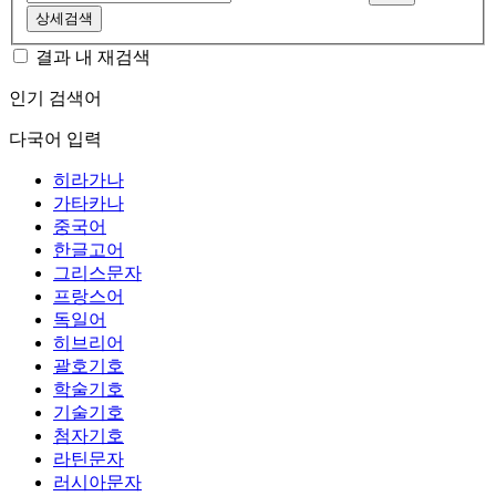
상세검색
결과 내 재검색
인기 검색어
다국어 입력
히라가나
가타카나
중국어
한글고어
그리스문자
프랑스어
독일어
히브리어
괄호기호
학술기호
기술기호
첨자기호
라틴문자
러시아문자