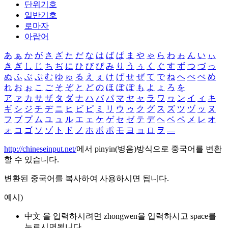
단위기호
일반기호
로마자
아랍어
あ
ぁ
か
が
さ
ざ
た
だ
な
は
ば
ぱ
ま
や
ゃ
ら
わ
ゎ
ん
い
ぃ
き
ぎ
し
じ
ち
ぢ
に
ひ
び
ぴ
み
り
う
ぅ
く
ぐ
す
ず
つ
づ
っ
ぬ
ふ
ぶ
ぷ
む
ゆ
ゅ
る
え
ぇ
け
げ
せ
ぜ
て
で
ね
へ
べ
ぺ
め
れ
お
ぉ
こ
ご
そ
ぞ
と
ど
の
ほ
ぼ
ぽ
も
よ
ょ
ろ
を
ア
ァ
カ
サ
ザ
タ
ダ
ナ
ハ
バ
パ
マ
ヤ
ャ
ラ
ワ
ヮ
ン
イ
ィ
キ
ギ
シ
ジ
チ
ヂ
ニ
ヒ
ビ
ピ
ミ
リ
ウ
ゥ
ク
グ
ス
ズ
ツ
ヅ
ッ
ヌ
フ
ブ
プ
ム
ユ
ュ
ル
エ
ェ
ケ
ゲ
セ
ゼ
テ
デ
ヘ
ベ
ペ
メ
レ
オ
ォ
コ
ゴ
ソ
ゾ
ト
ド
ノ
ホ
ボ
ポ
モ
ヨ
ョ
ロ
ヲ
―
http://chineseinput.net/
에서 pinyin(병음)방식으로 중국어를 변환
할 수 있습니다.
변환된 중국어를 복사하여 사용하시면 됩니다.
예시)
中文 을 입력하시려면
zhongwen
을 입력하시고 space를
누르시면됩니다.