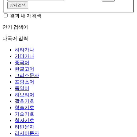
상세검색
결과 내 재검색
인기 검색어
다국어 입력
히라가나
가타카나
중국어
한글고어
그리스문자
프랑스어
독일어
히브리어
괄호기호
학술기호
기술기호
첨자기호
라틴문자
러시아문자