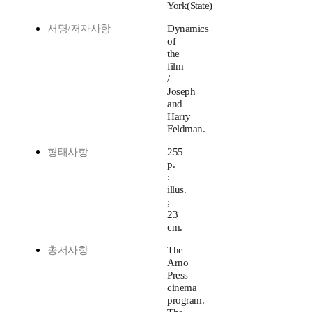
York(State)
서명/저자사항
Dynamics
of
the
film
/
Joseph
and
Harry
Feldman.
형태사항
255
p.
:
illus.
;
23
cm.
총서사항
The
Arno
Press
cinema
program.