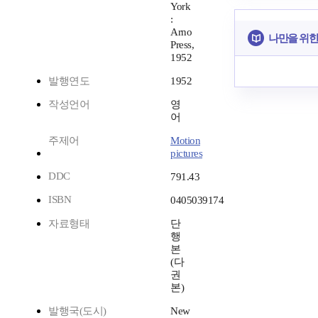
York
:
Arno
나만을 위한
Press,
1952
발행연도
1952
작성언어
영
어
주제어
Motion
pictures
DDC
791.43
ISBN
0405039174
자료형태
단
행
본
(다
권
본)
발행국(도시)
New