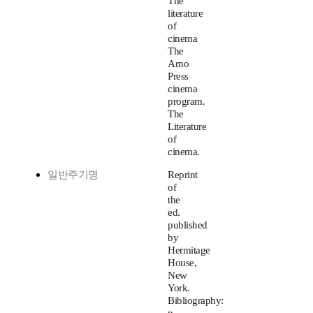
The
literature
of
cinema
The
Arno
Press
cinema
program.
The
Literature
of
cinema.
일반주기명
Reprint
of
the
ed.
published
by
Hermitage
House,
New
York.
Bibliography: