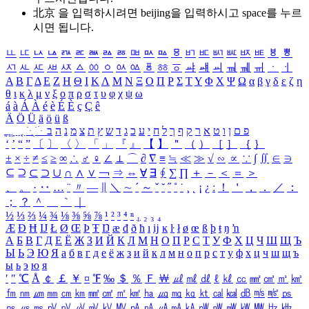
北京 을 입력하시려면
beijing
을 입력하시고 space를 누르
시면 됩니다.
ㅥ
ㅦ
ㅧ
ㅨ
ㅩ
ㅪ
ㅫ
ㅬ
ㅭ
ㅮ
ㅯ
ㅰ
ㅱ
ㅲ
ㅳ
ㅴ
ㅵ
ㅶ
ㅷ
ㅸ
ㅹ
ㅺ
ㅻ
ㅼ
ㅽ
ㅾ
ㅿ
ㆀ
ㆁ
ㆂ
ㆃ
ㆄ
ㆅ
ㆆ
ㆇ
ㆈ
ㆉ
ㆊ
ㆋ
ㆌ
ㆍ
ㆎ
Α
Β
Γ
Δ
Ε
Ζ
Η
Θ
Ι
Κ
Λ
Μ
Ν
Ξ
Ο
Π
Ρ
Σ
Τ
Υ
Φ
Χ
Ψ
Ω
α
β
γ
δ
ε
ζ
η
θ
ι
κ
λ
μ
ν
ξ
ο
π
ρ
σ
τ
υ
φ
χ
ψ
ω
á
à
Á
À
é
è
É
È
ç
Ç
ê
Ä
Ö
Ü
ä
ö
ü
ß
ְ
ֳ
ֲ
ֱ
ָ
ַ
ֵ
ֶ
ִ
ֹ
ּ
ֻ
ׂ
ׁ
ּ
ב
ה
נ
מ
צ
ת
ץ
ש
ד
ג
כ
ע
י
ח
ל
ך
ף
ק
ר
א
ט
ו
ן
ם
פ
‘
’
“
”
〔
〕
〈
〉
「
」
『
』
【
】
＂
（
）
［
］
｛
｝
±
×
÷
≠
≤
≥
∞
∴
♂
♀
∠
⊥
⌒
∂
∇
≡
≒
≪
≫
√
∽
∝
∵
∫
∬
∈
∋
⊆
⊇
⊂
⊃
∪
∩
∧
∨
￢
⇒
⇔
∀
∃
∮
∑
∏
＋
－
＜
＝
＞
、
。
·
‥
…
¨
〃
―
∥
＼
∼
´
～
ˇ
˘
˝
˚
˙
¸
˛
¡
¿
ː
！
＇
，
．
／
：
；
？
＾
＿
｀
｜
½
⅓
⅔
¼
¾
⅛
⅜
⅝
⅞
¹
²
³
⁴
ⁿ
₁
₂
₃
₄
Æ
Ð
Ħ
Ĳ
Ł
Ø
Œ
Þ
Ŧ
Ŋ
æ
đ
ð
ħ
ı
ĳ
ĸ
ŀ
ł
ø
œ
ß
þ
ŧ
ŋ
ŉ
А
Б
В
Г
Д
Е
Ё
Ж
З
И
Й
К
Л
М
Н
О
П
Р
С
Т
У
Ф
Х
Ц
Ч
Ш
Щ
Ъ
Ы
Ь
Э
Ю
Я
а
б
в
г
д
е
ё
ж
з
и
й
к
л
м
н
о
п
р
с
т
у
ф
х
ц
ч
ш
щ
ъ
ы
ь
э
ю
я
′
″
℃
Å
￠
￡
￥
¤
℉
‰
＄
％
Ｆ
￦
㎕
㎖
㎗
ℓ
㎘
㏄
㎣
㎤
㎥
㎦
㎙
㎚
㎛
㎜
㎝
㎞
㎟
㎠
㎡
㎢
㏊
㎍
㎎
㎏
㏏
㎈
㎉
㏈
㎧
㎨
㎰
㎱
㎲
㎳
㎴
㎵
㎶
㎷
㎸
㎹
㎀
㎁
㎂
㎃
㎄
㎺
㎻
㎽
㎾
㎿
㎐
㎑