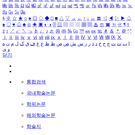
㎒
㎓
㎔
Ω
㏀
㏁
㎊
㎋
㎌
㏖
㏅
㎭
㎮
㎯
㏛
㎩
㎪
㎫
㎬
㏝
㏐
㏓
㏃
㏉
㏜
㏆
§
※
☆
★
○
●
◎
◇
◆
□
■
△
▽
→
←
↑
↓
↔
〓
◁
◀
▷
▶
♤
♠
♡
♥
♧
♣
⊙
◈
▣
◐
◑
▒
▤
▥
▨
▧
▦
▩
♨
☏
☎
☜
☞
¶
†
‡
↕
↗
↙
↖
↘
♭
♩
♪
♬
㉿
㈜
№
㏇
™
㏂
㏘
℡
＃
＆
＊
＠
ª
º
ⅰ
ⅱ
ⅲ
ⅳ
ⅴ
ⅵ
ⅶ
ⅷ
ⅸ
ⅹ
Ⅰ
Ⅱ
Ⅲ
Ⅳ
Ⅴ
Ⅵ
Ⅶ
Ⅷ
Ⅸ
Ⅹ
ا
ب
ت
ث
ج
ح
خ
د
ذ
ر
ز
س
ش
ص
ض
ط
ظ
ع
غ
ف
ق
ک
ل
م
ن
ه
و
ی
닫기
통합검색
국내학술논문
학위논문
해외학술논문
학술지