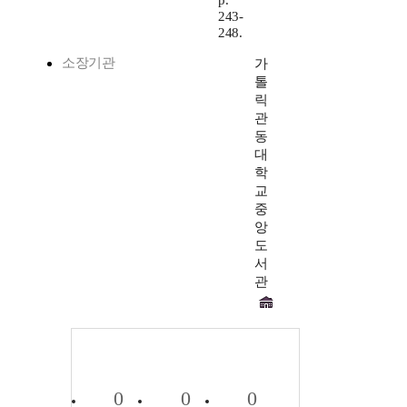
p.
243-
248.
소장기관
가
톨
릭
관
동
대
학
교
중
앙
도
서
관
0
0
0