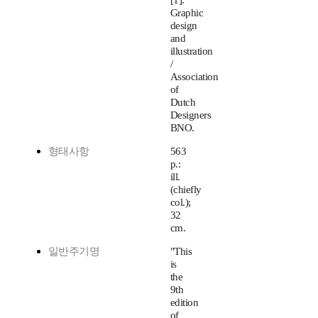
[1].
Graphic
design
and
illustration
/
Association
of
Dutch
Designers
BNO.
형태사항
563
p.:
ill.
(chiefly
col.);
32
cm.
일반주기명
"This
is
the
9th
edition
of