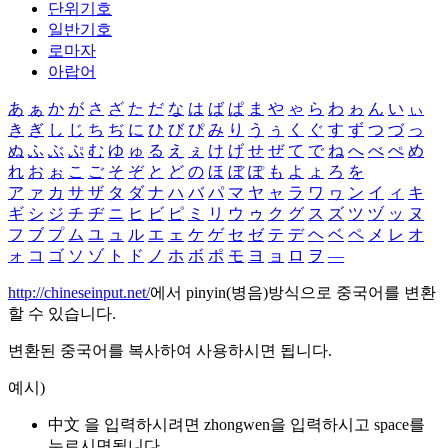
단위기호
일반기호
로마자
아랍어
あ
ぁ
か
が
さ
ざ
た
だ
な
は
ば
ぱ
ま
や
ゃ
ら
わ
ゎ
ん
い
ぃ
き
ぎ
し
じ
ち
ぢ
に
ひ
び
ぴ
み
り
う
ぅ
く
ぐ
す
ず
つ
づ
っ
ぬ
ふ
ぶ
ぷ
む
ゆ
ゅ
る
え
ぇ
け
げ
せ
ぜ
て
で
ね
へ
べ
ぺ
め
れ
お
ぉ
こ
ご
そ
ぞ
と
ど
の
ほ
ぼ
ぽ
も
よ
ょ
ろ
を
ア
ァ
カ
サ
ザ
タ
ダ
ナ
ハ
バ
パ
マ
ヤ
ャ
ラ
ワ
ヮ
ン
イ
ィ
キ
ギ
シ
ジ
チ
ヂ
ニ
ヒ
ビ
ピ
ミ
リ
ウ
ゥ
ク
グ
ス
ズ
ツ
ヅ
ッ
ヌ
フ
ブ
プ
ム
ユ
ュ
ル
エ
ェ
ケ
ゲ
セ
ゼ
テ
デ
ヘ
ベ
ペ
メ
レ
オ
ォ
コ
ゴ
ソ
ゾ
ト
ド
ノ
ホ
ボ
ポ
モ
ヨ
ョ
ロ
ヲ
―
http://chineseinput.net/
에서 pinyin(병음)방식으로 중국어를 변환
할 수 있습니다.
변환된 중국어를 복사하여 사용하시면 됩니다.
예시)
中文 을 입력하시려면
zhongwen
을 입력하시고 space를
누르시면됩니다.