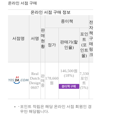
온라인 서점 구매
온라인 서점 구매 정보
종이책
전
자
판
책
포인
매
서점명
서명
구
트
현
판매가(할
매
정가
(포
황
인율)
링
인트
크
몰)
146,500원
Real
7,330
(18%)
판
Dutch
178,660
포인
매
Design
원
트
중
0607
(5%)
포인트 적립은 해당 온라인 서점 회원인 경
우만 해당됩니다.