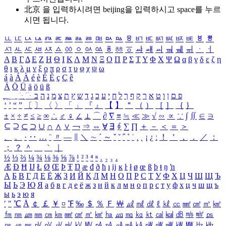
北京 을 입력하시려면
beijing
을 입력하시고 space를 누르
시면 됩니다.
ㅥ
ㅦ
ㅧ
ㅨ
ㅩ
ㅪ
ㅫ
ㅬ
ㅭ
ㅮ
ㅯ
ㅰ
ㅱ
ㅲ
ㅳ
ㅴ
ㅵ
ㅶ
ㅷ
ㅸ
ㅹ
ㅺ
ㅻ
ㅼ
ㅽ
ㅾ
ㅿ
ㆀ
ㆁ
ㆂ
ㆃ
ㆄ
ㆅ
ㆆ
ㆇ
ㆈ
ㆉ
ㆊ
ㆋ
ㆌ
ㆍ
ㆎ
Α
Β
Γ
Δ
Ε
Ζ
Η
Θ
Ι
Κ
Λ
Μ
Ν
Ξ
Ο
Π
Ρ
Σ
Τ
Υ
Φ
Χ
Ψ
Ω
α
β
γ
δ
ε
ζ
η
θ
ι
κ
λ
μ
ν
ξ
ο
π
ρ
σ
τ
υ
φ
χ
ψ
ω
á
à
Á
À
é
è
É
È
ç
Ç
ê
Ä
Ö
Ü
ä
ö
ü
ß
ְ
ֳ
ֲ
ֱ
ָ
ַ
ֵ
ֶ
ִ
ֹ
ּ
ֻ
ׂ
ׁ
ּ
ב
ה
נ
מ
צ
ת
ץ
ש
ד
ג
כ
ע
י
ח
ל
ך
ף
ק
ר
א
ט
ו
ן
ם
פ
‘
’
“
”
〔
〕
〈
〉
「
」
『
』
【
】
＂
（
）
［
］
｛
｝
±
×
÷
≠
≤
≥
∞
∴
♂
♀
∠
⊥
⌒
∂
∇
≡
≒
≪
≫
√
∽
∝
∵
∫
∬
∈
∋
⊆
⊇
⊂
⊃
∪
∩
∧
∨
￢
⇒
⇔
∀
∃
∮
∑
∏
＋
－
＜
＝
＞
、
。
·
‥
…
¨
〃
―
∥
＼
∼
´
～
ˇ
˘
˝
˚
˙
¸
˛
¡
¿
ː
！
＇
，
．
／
：
；
？
＾
＿
｀
｜
½
⅓
⅔
¼
¾
⅛
⅜
⅝
⅞
¹
²
³
⁴
ⁿ
₁
₂
₃
₄
Æ
Ð
Ħ
Ĳ
Ł
Ø
Œ
Þ
Ŧ
Ŋ
æ
đ
ð
ħ
ı
ĳ
ĸ
ŀ
ł
ø
œ
ß
þ
ŧ
ŋ
ŉ
А
Б
В
Г
Д
Е
Ё
Ж
З
И
Й
К
Л
М
Н
О
П
Р
С
Т
У
Ф
Х
Ц
Ч
Ш
Щ
Ъ
Ы
Ь
Э
Ю
Я
а
б
в
г
д
е
ё
ж
з
и
й
к
л
м
н
о
п
р
с
т
у
ф
х
ц
ч
ш
щ
ъ
ы
ь
э
ю
я
′
″
℃
Å
￠
￡
￥
¤
℉
‰
＄
％
Ｆ
￦
㎕
㎖
㎗
ℓ
㎘
㏄
㎣
㎤
㎥
㎦
㎙
㎚
㎛
㎜
㎝
㎞
㎟
㎠
㎡
㎢
㏊
㎍
㎎
㎏
㏏
㎈
㎉
㏈
㎧
㎨
㎰
㎱
㎲
㎳
㎴
㎵
㎶
㎷
㎸
㎹
㎀
㎁
㎂
㎃
㎄
㎺
㎻
㎽
㎾
㎿
㎐
㎑