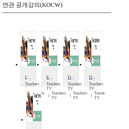
연관 공개강의(KOCW)
Improving Design Subskills
Engineering Elegance: Design
Designed for Learning
Designing for CAD/CAM 1
Teachers
Teachers
Teachers
Teachers
TV
TV
TV
TV
Teachers
Teachers
Teachers
Teachers
TV
TV
TV
TV