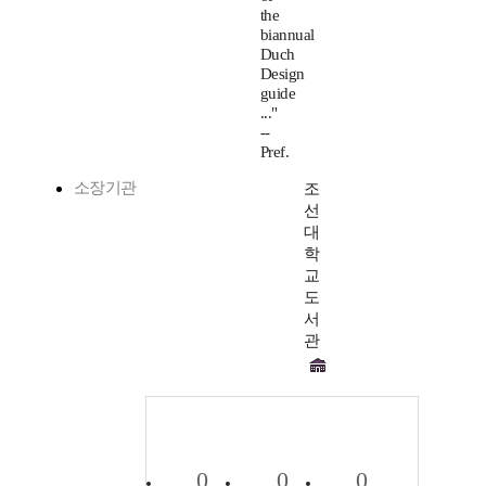
the
biannual
Duch
Design
guide
..."
--
Pref.
소장기관
조
선
대
학
교
도
서
관
0
0
0