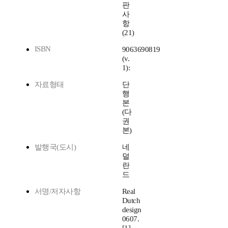
판
사
항
(21)
ISBN
9063690819
(v.
1):
자료형태
단
행
본
(다
권
본)
발행국(도시)
네
덜
란
드
서명/저자사항
Real
Dutch
design
0607.