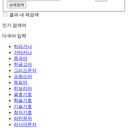
상세검색
결과 내 재검색
인기 검색어
다국어 입력
히라가나
가타카나
중국어
한글고어
그리스문자
프랑스어
독일어
히브리어
괄호기호
학술기호
기술기호
첨자기호
라틴문자
러시아문자