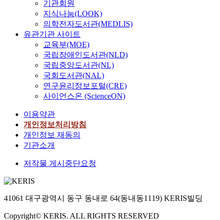
기관회원
지식나눔(LOOK)
의학전자도서관(MEDLIS)
유관기관 사이트
교육부(MOE)
국립장애인도서관(NLD)
국립중앙도서관(NL)
국회도서관(NAL)
연구윤리정보포털(CRE)
사이언스온 (ScienceON)
이용약관
개인정보처리방침
개인정보 재동의
기관소개
저작물 게시중단요청
41061 대구광역시 동구 동내로 64(동내동1119) KERIS빌딩
Copyright© KERIS. ALL RIGHTS RESERVED