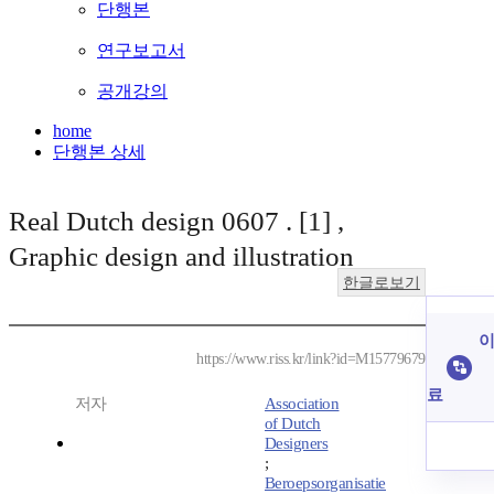
단행본
연구보고서
공개강의
home
단행본 상세
Real Dutch design 0607 . [1] ,
Graphic design and illustration
한글로보기
이
https://www.riss.kr/link?id=M15779679
료
저자
Association
of Dutch
Designers
;
Beroepsorganisatie