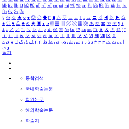
㎒
㎓
㎔
Ω
㏀
㏁
㎊
㎋
㎌
㏖
㏅
㎭
㎮
㎯
㏛
㎩
㎪
㎫
㎬
㏝
㏐
㏓
㏃
㏉
㏜
㏆
§
※
☆
★
○
●
◎
◇
◆
□
■
△
▽
→
←
↑
↓
↔
〓
◁
◀
▷
▶
♤
♠
♡
♥
♧
♣
⊙
◈
▣
◐
◑
▒
▤
▥
▨
▧
▦
▩
♨
☏
☎
☜
☞
¶
†
‡
↕
↗
↙
↖
↘
♭
♩
♪
♬
㉿
㈜
№
㏇
™
㏂
㏘
℡
＃
＆
＊
＠
ª
º
ⅰ
ⅱ
ⅲ
ⅳ
ⅴ
ⅵ
ⅶ
ⅷ
ⅸ
ⅹ
Ⅰ
Ⅱ
Ⅲ
Ⅳ
Ⅴ
Ⅵ
Ⅶ
Ⅷ
Ⅸ
Ⅹ
ا
ب
ت
ث
ج
ح
خ
د
ذ
ر
ز
س
ش
ص
ض
ط
ظ
ع
غ
ف
ق
ک
ل
م
ن
ه
و
ی
닫기
통합검색
국내학술논문
학위논문
해외학술논문
학술지