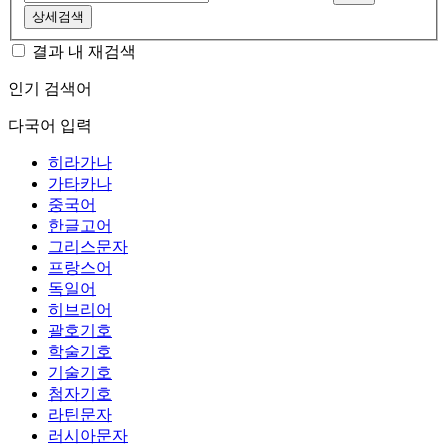
상세검색
결과 내 재검색
인기 검색어
다국어 입력
히라가나
가타카나
중국어
한글고어
그리스문자
프랑스어
독일어
히브리어
괄호기호
학술기호
기술기호
첨자기호
라틴문자
러시아문자