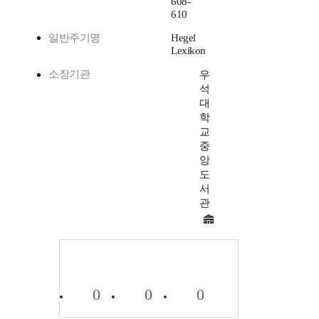
608-
610
일반주기명
Hegel
Lexikon
소장기관
우
석
대
학
교
중
앙
도
서
관
0
0
0