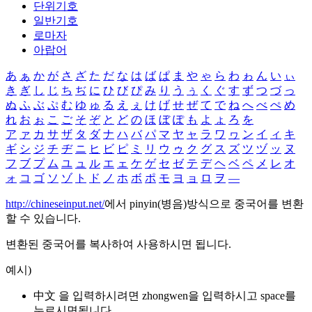
단위기호
일반기호
로마자
아랍어
あ
ぁ
か
が
さ
ざ
た
だ
な
は
ば
ぱ
ま
や
ゃ
ら
わ
ゎ
ん
い
ぃ
き
ぎ
し
じ
ち
ぢ
に
ひ
び
ぴ
み
り
う
ぅ
く
ぐ
す
ず
つ
づ
っ
ぬ
ふ
ぶ
ぷ
む
ゆ
ゅ
る
え
ぇ
け
げ
せ
ぜ
て
で
ね
へ
べ
ぺ
め
れ
お
ぉ
こ
ご
そ
ぞ
と
ど
の
ほ
ぼ
ぽ
も
よ
ょ
ろ
を
ア
ァ
カ
サ
ザ
タ
ダ
ナ
ハ
バ
パ
マ
ヤ
ャ
ラ
ワ
ヮ
ン
イ
ィ
キ
ギ
シ
ジ
チ
ヂ
ニ
ヒ
ビ
ピ
ミ
リ
ウ
ゥ
ク
グ
ス
ズ
ツ
ヅ
ッ
ヌ
フ
ブ
プ
ム
ユ
ュ
ル
エ
ェ
ケ
ゲ
セ
ゼ
テ
デ
ヘ
ベ
ペ
メ
レ
オ
ォ
コ
ゴ
ソ
ゾ
ト
ド
ノ
ホ
ボ
ポ
モ
ヨ
ョ
ロ
ヲ
―
http://chineseinput.net/
에서 pinyin(병음)방식으로 중국어를 변환
할 수 있습니다.
변환된 중국어를 복사하여 사용하시면 됩니다.
예시)
中文 을 입력하시려면
zhongwen
을 입력하시고 space를
누르시면됩니다.