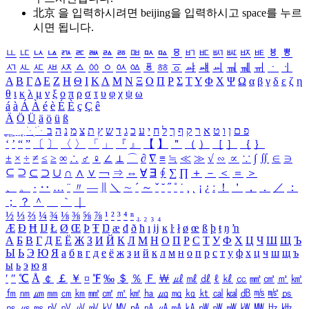
北京 을 입력하시려면
beijing
을 입력하시고 space를 누르
시면 됩니다.
ㅥ
ㅦ
ㅧ
ㅨ
ㅩ
ㅪ
ㅫ
ㅬ
ㅭ
ㅮ
ㅯ
ㅰ
ㅱ
ㅲ
ㅳ
ㅴ
ㅵ
ㅶ
ㅷ
ㅸ
ㅹ
ㅺ
ㅻ
ㅼ
ㅽ
ㅾ
ㅿ
ㆀ
ㆁ
ㆂ
ㆃ
ㆄ
ㆅ
ㆆ
ㆇ
ㆈ
ㆉ
ㆊ
ㆋ
ㆌ
ㆍ
ㆎ
Α
Β
Γ
Δ
Ε
Ζ
Η
Θ
Ι
Κ
Λ
Μ
Ν
Ξ
Ο
Π
Ρ
Σ
Τ
Υ
Φ
Χ
Ψ
Ω
α
β
γ
δ
ε
ζ
η
θ
ι
κ
λ
μ
ν
ξ
ο
π
ρ
σ
τ
υ
φ
χ
ψ
ω
á
à
Á
À
é
è
É
È
ç
Ç
ê
Ä
Ö
Ü
ä
ö
ü
ß
ְ
ֳ
ֲ
ֱ
ָ
ַ
ֵ
ֶ
ִ
ֹ
ּ
ֻ
ׂ
ׁ
ּ
ב
ה
נ
מ
צ
ת
ץ
ש
ד
ג
כ
ע
י
ח
ל
ך
ף
ק
ר
א
ט
ו
ן
ם
פ
‘
’
“
”
〔
〕
〈
〉
「
」
『
』
【
】
＂
（
）
［
］
｛
｝
±
×
÷
≠
≤
≥
∞
∴
♂
♀
∠
⊥
⌒
∂
∇
≡
≒
≪
≫
√
∽
∝
∵
∫
∬
∈
∋
⊆
⊇
⊂
⊃
∪
∩
∧
∨
￢
⇒
⇔
∀
∃
∮
∑
∏
＋
－
＜
＝
＞
、
。
·
‥
…
¨
〃
―
∥
＼
∼
´
～
ˇ
˘
˝
˚
˙
¸
˛
¡
¿
ː
！
＇
，
．
／
：
；
？
＾
＿
｀
｜
½
⅓
⅔
¼
¾
⅛
⅜
⅝
⅞
¹
²
³
⁴
ⁿ
₁
₂
₃
₄
Æ
Ð
Ħ
Ĳ
Ł
Ø
Œ
Þ
Ŧ
Ŋ
æ
đ
ð
ħ
ı
ĳ
ĸ
ŀ
ł
ø
œ
ß
þ
ŧ
ŋ
ŉ
А
Б
В
Г
Д
Е
Ё
Ж
З
И
Й
К
Л
М
Н
О
П
Р
С
Т
У
Ф
Х
Ц
Ч
Ш
Щ
Ъ
Ы
Ь
Э
Ю
Я
а
б
в
г
д
е
ё
ж
з
и
й
к
л
м
н
о
п
р
с
т
у
ф
х
ц
ч
ш
щ
ъ
ы
ь
э
ю
я
′
″
℃
Å
￠
￡
￥
¤
℉
‰
＄
％
Ｆ
￦
㎕
㎖
㎗
ℓ
㎘
㏄
㎣
㎤
㎥
㎦
㎙
㎚
㎛
㎜
㎝
㎞
㎟
㎠
㎡
㎢
㏊
㎍
㎎
㎏
㏏
㎈
㎉
㏈
㎧
㎨
㎰
㎱
㎲
㎳
㎴
㎵
㎶
㎷
㎸
㎹
㎀
㎁
㎂
㎃
㎄
㎺
㎻
㎽
㎾
㎿
㎐
㎑