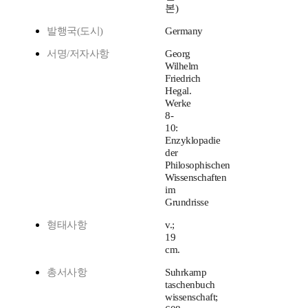
본)
발행국(도시)
Germany
서명/저자사항
Georg
Wilhelm
Friedrich
Hegal.
Werke
8-
10:
Enzyklopadie
der
Philosophischen
Wissenschaften
im
Grundrisse
형태사항
v.;
19
cm.
총서사항
Suhrkamp
taschenbuch
wissenschaft;