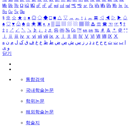
㎒
㎓
㎔
Ω
㏀
㏁
㎊
㎋
㎌
㏖
㏅
㎭
㎮
㎯
㏛
㎩
㎪
㎫
㎬
㏝
㏐
㏓
㏃
㏉
㏜
㏆
§
※
☆
★
○
●
◎
◇
◆
□
■
△
▽
→
←
↑
↓
↔
〓
◁
◀
▷
▶
♤
♠
♡
♥
♧
♣
⊙
◈
▣
◐
◑
▒
▤
▥
▨
▧
▦
▩
♨
☏
☎
☜
☞
¶
†
‡
↕
↗
↙
↖
↘
♭
♩
♪
♬
㉿
㈜
№
㏇
™
㏂
㏘
℡
＃
＆
＊
＠
ª
º
ⅰ
ⅱ
ⅲ
ⅳ
ⅴ
ⅵ
ⅶ
ⅷ
ⅸ
ⅹ
Ⅰ
Ⅱ
Ⅲ
Ⅳ
Ⅴ
Ⅵ
Ⅶ
Ⅷ
Ⅸ
Ⅹ
ا
ب
ت
ث
ج
ح
خ
د
ذ
ر
ز
س
ش
ص
ض
ط
ظ
ع
غ
ف
ق
ک
ل
م
ن
ه
و
ی
닫기
통합검색
국내학술논문
학위논문
해외학술논문
학술지