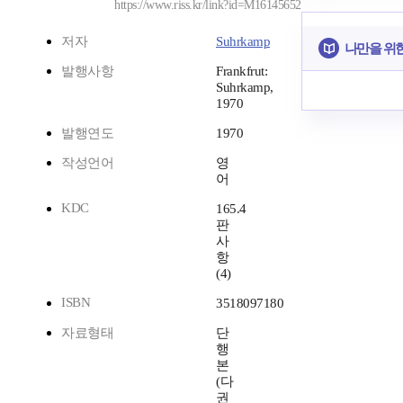
https://www.riss.kr/link?id=M16145652
저자
Suhrkamp
나만을 위
발행사항
Frankfrut:
Suhrkamp,
1970
발행연도
1970
작성언어
영
어
KDC
165.4
판
사
항
(4)
ISBN
3518097180
자료형태
단
행
본
(다
권