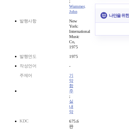
;
Wummer,
John
나만을 위한
발행사항
New
York:
International
Music
Co,
1975
발행연도
1975
작성언어
-
주제어
기
악
합
주
;
실
내
악
KDC
675.6
판