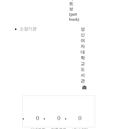
트
보
(part
book)
소장기관
성
신
여
자
대
학
교
도
서
관
0
0
0