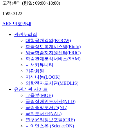
고객센터 (평일: 09:00~18:00)
1599-3122
ARS 번호안내
관련누리집
대학공개강의(KOCW)
학술정보통계시스템(Rinfo)
외국학술지지원센터(FRIC)
학술관계분석서비스(SAM)
사서커뮤니티
기관회원
지식나눔(LOOK)
의학전자도서관(MEDLIS)
유관기관 사이트
교육부(MOE)
국립장애인도서관(NLD)
국립중앙도서관(NL)
국회도서관(NAL)
연구윤리정보포털(CRE)
사이언스온 (ScienceON)