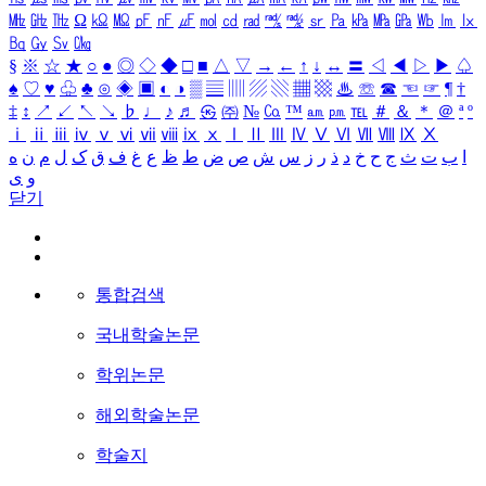
㎒
㎓
㎔
Ω
㏀
㏁
㎊
㎋
㎌
㏖
㏅
㎭
㎮
㎯
㏛
㎩
㎪
㎫
㎬
㏝
㏐
㏓
㏃
㏉
㏜
㏆
§
※
☆
★
○
●
◎
◇
◆
□
■
△
▽
→
←
↑
↓
↔
〓
◁
◀
▷
▶
♤
♠
♡
♥
♧
♣
⊙
◈
▣
◐
◑
▒
▤
▥
▨
▧
▦
▩
♨
☏
☎
☜
☞
¶
†
‡
↕
↗
↙
↖
↘
♭
♩
♪
♬
㉿
㈜
№
㏇
™
㏂
㏘
℡
＃
＆
＊
＠
ª
º
ⅰ
ⅱ
ⅲ
ⅳ
ⅴ
ⅵ
ⅶ
ⅷ
ⅸ
ⅹ
Ⅰ
Ⅱ
Ⅲ
Ⅳ
Ⅴ
Ⅵ
Ⅶ
Ⅷ
Ⅸ
Ⅹ
ا
ب
ت
ث
ج
ح
خ
د
ذ
ر
ز
س
ش
ص
ض
ط
ظ
ع
غ
ف
ق
ک
ل
م
ن
ه
و
ی
닫기
통합검색
국내학술논문
학위논문
해외학술논문
학술지