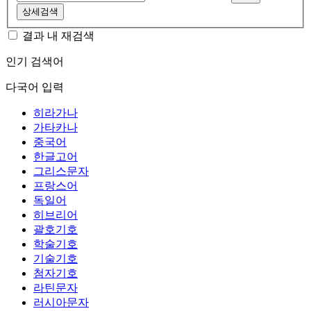
상세검색
결과 내 재검색
인기 검색어
다국어 입력
히라가나
가타카나
중국어
한글고어
그리스문자
프랑스어
독일어
히브리어
괄호기호
학술기호
기술기호
첨자기호
라틴문자
러시아문자