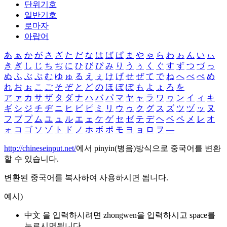
단위기호
일반기호
로마자
아랍어
あ
ぁ
か
が
さ
ざ
た
だ
な
は
ば
ぱ
ま
や
ゃ
ら
わ
ゎ
ん
い
ぃ
き
ぎ
し
じ
ち
ぢ
に
ひ
び
ぴ
み
り
う
ぅ
く
ぐ
す
ず
つ
づ
っ
ぬ
ふ
ぶ
ぷ
む
ゆ
ゅ
る
え
ぇ
け
げ
せ
ぜ
て
で
ね
へ
べ
ぺ
め
れ
お
ぉ
こ
ご
そ
ぞ
と
ど
の
ほ
ぼ
ぽ
も
よ
ょ
ろ
を
ア
ァ
カ
サ
ザ
タ
ダ
ナ
ハ
バ
パ
マ
ヤ
ャ
ラ
ワ
ヮ
ン
イ
ィ
キ
ギ
シ
ジ
チ
ヂ
ニ
ヒ
ビ
ピ
ミ
リ
ウ
ゥ
ク
グ
ス
ズ
ツ
ヅ
ッ
ヌ
フ
ブ
プ
ム
ユ
ュ
ル
エ
ェ
ケ
ゲ
セ
ゼ
テ
デ
ヘ
ベ
ペ
メ
レ
オ
ォ
コ
ゴ
ソ
ゾ
ト
ド
ノ
ホ
ボ
ポ
モ
ヨ
ョ
ロ
ヲ
―
http://chineseinput.net/
에서 pinyin(병음)방식으로 중국어를 변환
할 수 있습니다.
변환된 중국어를 복사하여 사용하시면 됩니다.
예시)
中文 을 입력하시려면
zhongwen
을 입력하시고 space를
누르시면됩니다.