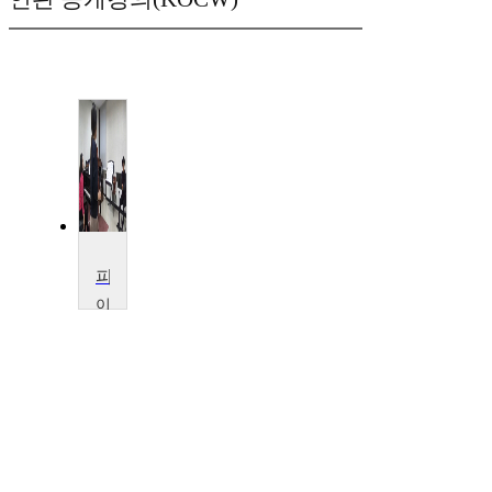
피아노실내악II
이
화
여
자
대
학
교
김
화
림