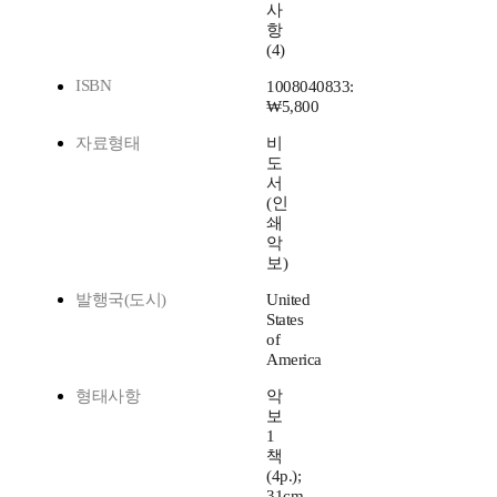
사
항
(4)
ISBN
1008040833:
₩5,800
자료형태
비
도
서
(인
쇄
악
보)
발행국(도시)
United
States
of
America
형태사항
악
보
1
책
(4p.);
31cm.