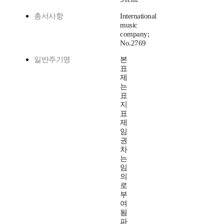
총서사항
International
music
company;
No.2769
일반주기명
본
표
제
는
표
지
표
제
임
권
차
는
임
의
로
부
여
됨
파