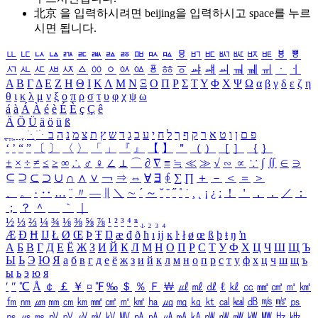
北京 을 입력하시려면
beijing
을 입력하시고 space를 누르
시면 됩니다.
ㅥ
ㅦ
ㅧ
ㅨ
ㅩ
ㅪ
ㅫ
ㅬ
ㅭ
ㅮ
ㅯ
ㅰ
ㅱ
ㅲ
ㅳ
ㅴ
ㅵ
ㅶ
ㅷ
ㅸ
ㅹ
ㅺ
ㅻ
ㅼ
ㅽ
ㅾ
ㅿ
ㆀ
ㆁ
ㆂ
ㆃ
ㆄ
ㆅ
ㆆ
ㆇ
ㆈ
ㆉ
ㆊ
ㆋ
ㆌ
ㆍ
ㆎ
Α
Β
Γ
Δ
Ε
Ζ
Η
Θ
Ι
Κ
Λ
Μ
Ν
Ξ
Ο
Π
Ρ
Σ
Τ
Υ
Φ
Χ
Ψ
Ω
α
β
γ
δ
ε
ζ
η
θ
ι
κ
λ
μ
ν
ξ
ο
π
ρ
σ
τ
υ
φ
χ
ψ
ω
á
à
Á
À
é
è
É
È
ç
Ç
ê
Ä
Ö
Ü
ä
ö
ü
ß
ְ
ֳ
ֲ
ֱ
ָ
ַ
ֵ
ֶ
ִ
ֹ
ּ
ֻ
ׂ
ׁ
ּ
ב
ה
נ
מ
צ
ת
ץ
ש
ד
ג
כ
ע
י
ח
ל
ך
ף
ק
ר
א
ט
ו
ן
ם
פ
‘
’
“
”
〔
〕
〈
〉
「
」
『
』
【
】
＂
（
）
［
］
｛
｝
±
×
÷
≠
≤
≥
∞
∴
♂
♀
∠
⊥
⌒
∂
∇
≡
≒
≪
≫
√
∽
∝
∵
∫
∬
∈
∋
⊆
⊇
⊂
⊃
∪
∩
∧
∨
￢
⇒
⇔
∀
∃
∮
∑
∏
＋
－
＜
＝
＞
、
。
·
‥
…
¨
〃
―
∥
＼
∼
´
～
ˇ
˘
˝
˚
˙
¸
˛
¡
¿
ː
！
＇
，
．
／
：
；
？
＾
＿
｀
｜
½
⅓
⅔
¼
¾
⅛
⅜
⅝
⅞
¹
²
³
⁴
ⁿ
₁
₂
₃
₄
Æ
Ð
Ħ
Ĳ
Ł
Ø
Œ
Þ
Ŧ
Ŋ
æ
đ
ð
ħ
ı
ĳ
ĸ
ŀ
ł
ø
œ
ß
þ
ŧ
ŋ
ŉ
А
Б
В
Г
Д
Е
Ё
Ж
З
И
Й
К
Л
М
Н
О
П
Р
С
Т
У
Ф
Х
Ц
Ч
Ш
Щ
Ъ
Ы
Ь
Э
Ю
Я
а
б
в
г
д
е
ё
ж
з
и
й
к
л
м
н
о
п
р
с
т
у
ф
х
ц
ч
ш
щ
ъ
ы
ь
э
ю
я
′
″
℃
Å
￠
￡
￥
¤
℉
‰
＄
％
Ｆ
￦
㎕
㎖
㎗
ℓ
㎘
㏄
㎣
㎤
㎥
㎦
㎙
㎚
㎛
㎜
㎝
㎞
㎟
㎠
㎡
㎢
㏊
㎍
㎎
㎏
㏏
㎈
㎉
㏈
㎧
㎨
㎰
㎱
㎲
㎳
㎴
㎵
㎶
㎷
㎸
㎹
㎀
㎁
㎂
㎃
㎄
㎺
㎻
㎽
㎾
㎿
㎐
㎑