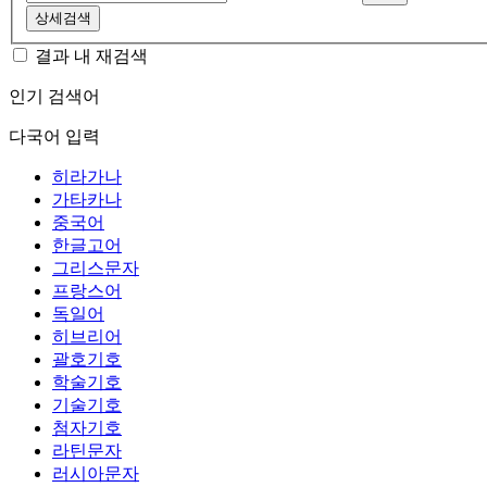
상세검색
결과 내 재검색
인기 검색어
다국어 입력
히라가나
가타카나
중국어
한글고어
그리스문자
프랑스어
독일어
히브리어
괄호기호
학술기호
기술기호
첨자기호
라틴문자
러시아문자