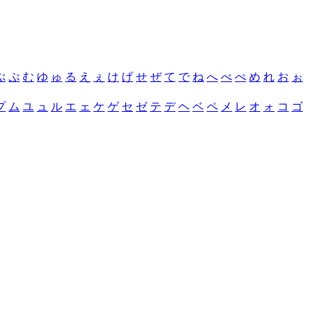
ぶ
ぷ
む
ゆ
ゅ
る
え
ぇ
け
げ
せ
ぜ
て
で
ね
へ
べ
ぺ
め
れ
お
ぉ
プ
ム
ユ
ュ
ル
エ
ェ
ケ
ゲ
セ
ゼ
テ
デ
ヘ
ベ
ペ
メ
レ
オ
ォ
コ
ゴ