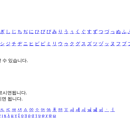
ぎ
し
じ
ち
ぢ
に
ひ
び
ぴ
み
り
う
ぅ
く
ぐ
す
ず
つ
づ
っ
ぬ
ふ
シ
ジ
チ
ヂ
ニ
ヒ
ビ
ピ
ミ
リ
ウ
ゥ
ク
グ
ス
ズ
ツ
ヅ
ッ
ヌ
フ
ブ
할 수 있습니다.
누르시면됩니다.
시면 됩니다.
ㅻ
ㅼ
ㅽ
ㅾ
ㅿ
ㆀ
ㆁ
ㆂ
ㆃ
ㆄ
ㆅ
ㆆ
ㆇ
ㆈ
ㆉ
ㆊ
ㆋ
ㆌ
ㆍ
ㆎ
θ
ι
κ
λ
μ
ν
ξ
ο
π
ρ
σ
τ
υ
φ
χ
ψ
ω