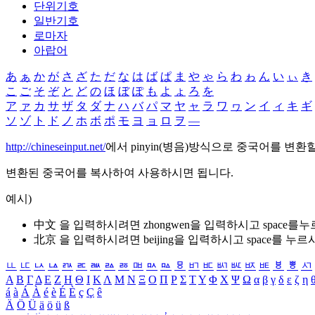
단위기호
일반기호
로마자
아랍어
あ
ぁ
か
が
さ
ざ
た
だ
な
は
ば
ぱ
ま
や
ゃ
ら
わ
ゎ
ん
い
ぃ
き
こ
ご
そ
ぞ
と
ど
の
ほ
ぼ
ぽ
も
よ
ょ
ろ
を
ア
ァ
カ
サ
ザ
タ
ダ
ナ
ハ
バ
パ
マ
ヤ
ャ
ラ
ワ
ヮ
ン
イ
ィ
キ
ギ
ソ
ゾ
ト
ド
ノ
ホ
ボ
ポ
モ
ヨ
ョ
ロ
ヲ
―
http://chineseinput.net/
에서 pinyin(병음)방식으로 중국어를 변환
변환된 중국어를 복사하여 사용하시면 됩니다.
예시)
中文 을 입력하시려면
zhongwen
을 입력하시고 space를
北京 을 입력하시려면
beijing
을 입력하시고 space를 누르
ㅥ
ㅦ
ㅧ
ㅨ
ㅩ
ㅪ
ㅫ
ㅬ
ㅭ
ㅮ
ㅯ
ㅰ
ㅱ
ㅲ
ㅳ
ㅴ
ㅵ
ㅶ
ㅷ
ㅸ
ㅹ
ㅺ
Α
Β
Γ
Δ
Ε
Ζ
Η
Θ
Ι
Κ
Λ
Μ
Ν
Ξ
Ο
Π
Ρ
Σ
Τ
Υ
Φ
Χ
Ψ
Ω
α
β
γ
δ
ε
ζ
η
á
à
Á
À
é
è
É
È
ç
Ç
ê
Ä
Ö
Ü
ä
ö
ü
ß