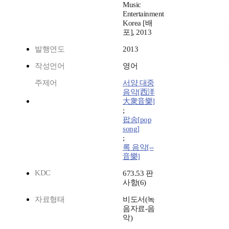
Music
Entertainment
Korea [배
포], 2013
발행연도
2013
작성언어
영어
주제어
서양 대중
음악[西洋
大衆音樂]
;
팝송[pop
song]
;
록 음악[--
音樂]
KDC
673.53 판
사항(6)
자료형태
비도서(녹
음자료-음
악)