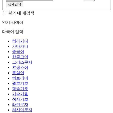
상세검색
결과 내 재검색
인기 검색어
다국어 입력
히라가나
가타카나
중국어
한글고어
그리스문자
프랑스어
독일어
히브리어
괄호기호
학술기호
기술기호
첨자기호
라틴문자
러시아문자