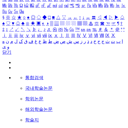
㎒
㎓
㎔
Ω
㏀
㏁
㎊
㎋
㎌
㏖
㏅
㎭
㎮
㎯
㏛
㎩
㎪
㎫
㎬
㏝
㏐
㏓
㏃
㏉
㏜
㏆
§
※
☆
★
○
●
◎
◇
◆
□
■
△
▽
→
←
↑
↓
↔
〓
◁
◀
▷
▶
♤
♠
♡
♥
♧
♣
⊙
◈
▣
◐
◑
▒
▤
▥
▨
▧
▦
▩
♨
☏
☎
☜
☞
¶
†
‡
↕
↗
↙
↖
↘
♭
♩
♪
♬
㉿
㈜
№
㏇
™
㏂
㏘
℡
＃
＆
＊
＠
ª
º
ⅰ
ⅱ
ⅲ
ⅳ
ⅴ
ⅵ
ⅶ
ⅷ
ⅸ
ⅹ
Ⅰ
Ⅱ
Ⅲ
Ⅳ
Ⅴ
Ⅵ
Ⅶ
Ⅷ
Ⅸ
Ⅹ
ا
ب
ت
ث
ج
ح
خ
د
ذ
ر
ز
س
ش
ص
ض
ط
ظ
ع
غ
ف
ق
ک
ل
م
ن
ه
و
ی
닫기
통합검색
국내학술논문
학위논문
해외학술논문
학술지