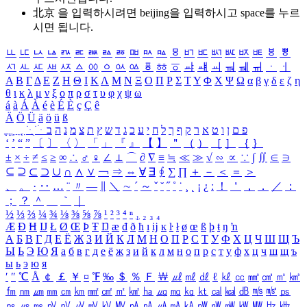
北京 을 입력하시려면
beijing
을 입력하시고 space를 누르
시면 됩니다.
ㅥ
ㅦ
ㅧ
ㅨ
ㅩ
ㅪ
ㅫ
ㅬ
ㅭ
ㅮ
ㅯ
ㅰ
ㅱ
ㅲ
ㅳ
ㅴ
ㅵ
ㅶ
ㅷ
ㅸ
ㅹ
ㅺ
ㅻ
ㅼ
ㅽ
ㅾ
ㅿ
ㆀ
ㆁ
ㆂ
ㆃ
ㆄ
ㆅ
ㆆ
ㆇ
ㆈ
ㆉ
ㆊ
ㆋ
ㆌ
ㆍ
ㆎ
Α
Β
Γ
Δ
Ε
Ζ
Η
Θ
Ι
Κ
Λ
Μ
Ν
Ξ
Ο
Π
Ρ
Σ
Τ
Υ
Φ
Χ
Ψ
Ω
α
β
γ
δ
ε
ζ
η
θ
ι
κ
λ
μ
ν
ξ
ο
π
ρ
σ
τ
υ
φ
χ
ψ
ω
á
à
Á
À
é
è
É
È
ç
Ç
ê
Ä
Ö
Ü
ä
ö
ü
ß
ְ
ֳ
ֲ
ֱ
ָ
ַ
ֵ
ֶ
ִ
ֹ
ּ
ֻ
ׂ
ׁ
ּ
ב
ה
נ
מ
צ
ת
ץ
ש
ד
ג
כ
ע
י
ח
ל
ך
ף
ק
ר
א
ט
ו
ן
ם
פ
‘
’
“
”
〔
〕
〈
〉
「
」
『
』
【
】
＂
（
）
［
］
｛
｝
±
×
÷
≠
≤
≥
∞
∴
♂
♀
∠
⊥
⌒
∂
∇
≡
≒
≪
≫
√
∽
∝
∵
∫
∬
∈
∋
⊆
⊇
⊂
⊃
∪
∩
∧
∨
￢
⇒
⇔
∀
∃
∮
∑
∏
＋
－
＜
＝
＞
、
。
·
‥
…
¨
〃
―
∥
＼
∼
´
～
ˇ
˘
˝
˚
˙
¸
˛
¡
¿
ː
！
＇
，
．
／
：
；
？
＾
＿
｀
｜
½
⅓
⅔
¼
¾
⅛
⅜
⅝
⅞
¹
²
³
⁴
ⁿ
₁
₂
₃
₄
Æ
Ð
Ħ
Ĳ
Ł
Ø
Œ
Þ
Ŧ
Ŋ
æ
đ
ð
ħ
ı
ĳ
ĸ
ŀ
ł
ø
œ
ß
þ
ŧ
ŋ
ŉ
А
Б
В
Г
Д
Е
Ё
Ж
З
И
Й
К
Л
М
Н
О
П
Р
С
Т
У
Ф
Х
Ц
Ч
Ш
Щ
Ъ
Ы
Ь
Э
Ю
Я
а
б
в
г
д
е
ё
ж
з
и
й
к
л
м
н
о
п
р
с
т
у
ф
х
ц
ч
ш
щ
ъ
ы
ь
э
ю
я
′
″
℃
Å
￠
￡
￥
¤
℉
‰
＄
％
Ｆ
￦
㎕
㎖
㎗
ℓ
㎘
㏄
㎣
㎤
㎥
㎦
㎙
㎚
㎛
㎜
㎝
㎞
㎟
㎠
㎡
㎢
㏊
㎍
㎎
㎏
㏏
㎈
㎉
㏈
㎧
㎨
㎰
㎱
㎲
㎳
㎴
㎵
㎶
㎷
㎸
㎹
㎀
㎁
㎂
㎃
㎄
㎺
㎻
㎽
㎾
㎿
㎐
㎑