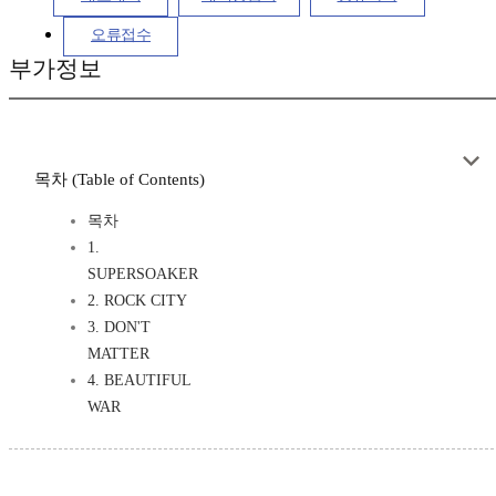
오류접수
부가정보
목차 (Table of Contents)
목차
1.
SUPERSOAKER
2. ROCK CITY
3. DON'T
MATTER
4. BEAUTIFUL
WAR