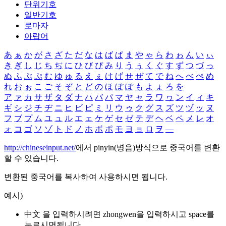
단위기호
일반기호
로마자
아랍어
あ
ぁ
か
が
さ
ざ
た
だ
な
は
ば
ぱ
ま
や
ゃ
ら
わ
ゎ
ん
い
ぃ
き
ぎ
し
じ
ち
ぢ
に
ひ
び
ぴ
み
り
う
ぅ
く
ぐ
す
ず
つ
づ
っ
ぬ
ふ
ぶ
ぷ
む
ゆ
ゅ
る
え
ぇ
け
げ
せ
ぜ
て
で
ね
へ
べ
ぺ
め
れ
お
ぉ
こ
ご
そ
ぞ
と
ど
の
ほ
ぼ
ぽ
も
よ
ょ
ろ
を
ア
ァ
カ
サ
ザ
タ
ダ
ナ
ハ
バ
パ
マ
ヤ
ャ
ラ
ワ
ヮ
ン
イ
ィ
キ
ギ
シ
ジ
チ
ヂ
ニ
ヒ
ビ
ピ
ミ
リ
ウ
ゥ
ク
グ
ス
ズ
ツ
ヅ
ッ
ヌ
フ
ブ
プ
ム
ユ
ュ
ル
エ
ェ
ケ
ゲ
セ
ゼ
テ
デ
ヘ
ベ
ペ
メ
レ
オ
ォ
コ
ゴ
ソ
ゾ
ト
ド
ノ
ホ
ボ
ポ
モ
ヨ
ョ
ロ
ヲ
―
http://chineseinput.net/
에서 pinyin(병음)방식으로 중국어를 변환
할 수 있습니다.
변환된 중국어를 복사하여 사용하시면 됩니다.
예시)
中文 을 입력하시려면
zhongwen
을 입력하시고 space를
누르시면됩니다.