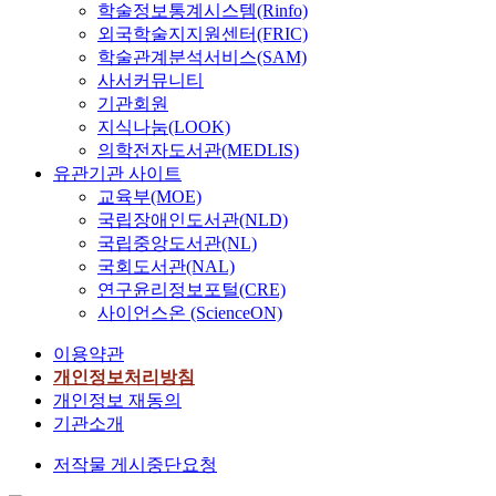
학술정보통계시스템(Rinfo)
외국학술지지원센터(FRIC)
학술관계분석서비스(SAM)
사서커뮤니티
기관회원
지식나눔(LOOK)
의학전자도서관(MEDLIS)
유관기관 사이트
교육부(MOE)
국립장애인도서관(NLD)
국립중앙도서관(NL)
국회도서관(NAL)
연구윤리정보포털(CRE)
사이언스온 (ScienceON)
이용약관
개인정보처리방침
개인정보 재동의
기관소개
저작물 게시중단요청