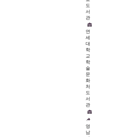
도
서
관
연
세
대
학
교
학
술
문
화
처
도
서
관
영
남