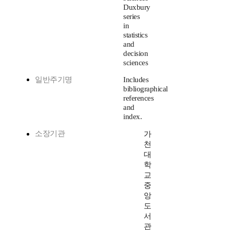
Duxbury
series
in
statistics
and
decision
sciences
일반주기명
Includes
bibliographical
references
and
index.
소장기관
가
천
대
학
교
중
앙
도
서
관