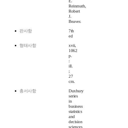
E.
Reinmuth,
Robert
J.
Beaver.
판사항
7th
ed
형태사항
xvii,
1062
p.
:
ill.
;
27
cm.
총서사항
Duxbury
series
in
business
statistics
and
decision
sciences