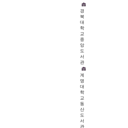
경
북
대
학
교
중
앙
도
서
관
계
명
대
학
교
동
산
도
서
관