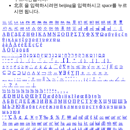
北京 을 입력하시려면
beijing
을 입력하시고 space를 누르
시면 됩니다.
ㅥ
ㅦ
ㅧ
ㅨ
ㅩ
ㅪ
ㅫ
ㅬ
ㅭ
ㅮ
ㅯ
ㅰ
ㅱ
ㅲ
ㅳ
ㅴ
ㅵ
ㅶ
ㅷ
ㅸ
ㅹ
ㅺ
ㅻ
ㅼ
ㅽ
ㅾ
ㅿ
ㆀ
ㆁ
ㆂ
ㆃ
ㆄ
ㆅ
ㆆ
ㆇ
ㆈ
ㆉ
ㆊ
ㆋ
ㆌ
ㆍ
ㆎ
Α
Β
Γ
Δ
Ε
Ζ
Η
Θ
Ι
Κ
Λ
Μ
Ν
Ξ
Ο
Π
Ρ
Σ
Τ
Υ
Φ
Χ
Ψ
Ω
α
β
γ
δ
ε
ζ
η
θ
ι
κ
λ
μ
ν
ξ
ο
π
ρ
σ
τ
υ
φ
χ
ψ
ω
á
à
Á
À
é
è
É
È
ç
Ç
ê
Ä
Ö
Ü
ä
ö
ü
ß
ְ
ֳ
ֲ
ֱ
ָ
ַ
ֵ
ֶ
ִ
ֹ
ּ
ֻ
ׂ
ׁ
ּ
ב
ה
נ
מ
צ
ת
ץ
ש
ד
ג
כ
ע
י
ח
ל
ך
ף
ק
ר
א
ט
ו
ן
ם
פ
‘
’
“
”
〔
〕
〈
〉
「
」
『
』
【
】
＂
（
）
［
］
｛
｝
±
×
÷
≠
≤
≥
∞
∴
♂
♀
∠
⊥
⌒
∂
∇
≡
≒
≪
≫
√
∽
∝
∵
∫
∬
∈
∋
⊆
⊇
⊂
⊃
∪
∩
∧
∨
￢
⇒
⇔
∀
∃
∮
∑
∏
＋
－
＜
＝
＞
、
。
·
‥
…
¨
〃
―
∥
＼
∼
´
～
ˇ
˘
˝
˚
˙
¸
˛
¡
¿
ː
！
＇
，
．
／
：
；
？
＾
＿
｀
｜
½
⅓
⅔
¼
¾
⅛
⅜
⅝
⅞
¹
²
³
⁴
ⁿ
₁
₂
₃
₄
Æ
Ð
Ħ
Ĳ
Ł
Ø
Œ
Þ
Ŧ
Ŋ
æ
đ
ð
ħ
ı
ĳ
ĸ
ŀ
ł
ø
œ
ß
þ
ŧ
ŋ
ŉ
А
Б
В
Г
Д
Е
Ё
Ж
З
И
Й
К
Л
М
Н
О
П
Р
С
Т
У
Ф
Х
Ц
Ч
Ш
Щ
Ъ
Ы
Ь
Э
Ю
Я
а
б
в
г
д
е
ё
ж
з
и
й
к
л
м
н
о
п
р
с
т
у
ф
х
ц
ч
ш
щ
ъ
ы
ь
э
ю
я
′
″
℃
Å
￠
￡
￥
¤
℉
‰
＄
％
Ｆ
￦
㎕
㎖
㎗
ℓ
㎘
㏄
㎣
㎤
㎥
㎦
㎙
㎚
㎛
㎜
㎝
㎞
㎟
㎠
㎡
㎢
㏊
㎍
㎎
㎏
㏏
㎈
㎉
㏈
㎧
㎨
㎰
㎱
㎲
㎳
㎴
㎵
㎶
㎷
㎸
㎹
㎀
㎁
㎂
㎃
㎄
㎺
㎻
㎽
㎾
㎿
㎐
㎑