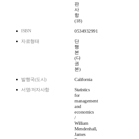
판
사
항
(18)
ISBN
0534932991
자료형태
단
행
본
(다
권
본)
발행국(도시)
California
서명/저자사항
Statistics
for
management
and
economics
/
William
Mendenhall,
James