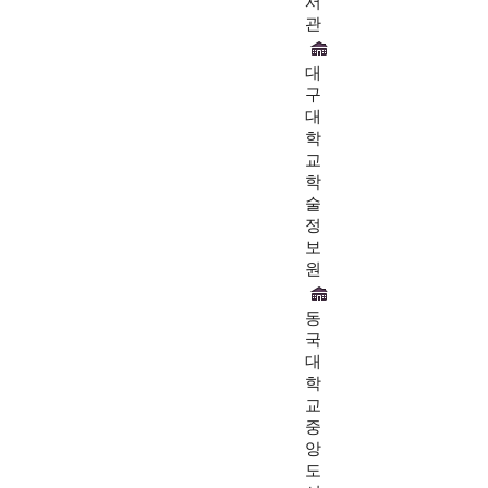
서
관
대
구
대
학
교
학
술
정
보
원
동
국
대
학
교
중
앙
도