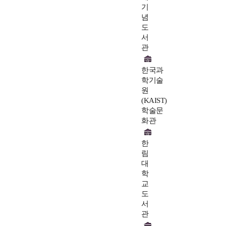
기
념
도
서
관
한국과
학기술
원
(KAIST)
학술문
화관
한
림
대
학
교
도
서
관