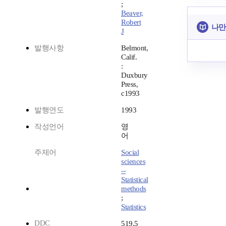
;
Beaver,
Robert
나만
J
발행사항
Belmont,
Calif.
:
Duxbury
Press,
c1993
발행연도
1993
작성언어
영
어
주제어
Social
sciences
--
Statistical
methods
;
Statistics
DDC
519.5