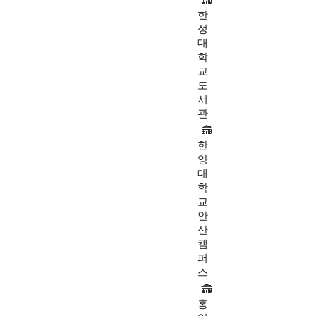
한
성
대
학
교
도
서
관
한
양
대
학
교
안
산
캠
퍼
스
홍