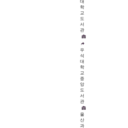
대
학
교
도
서
관
우
석
대
학
교
중
앙
도
서
관
울
산
과