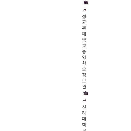
성
균
관
대
학
교
중
앙
학
술
정
보
관
신
라
대
학
교