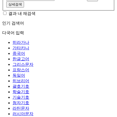
상세검색
결과 내 재검색
인기 검색어
다국어 입력
히라가나
가타카나
중국어
한글고어
그리스문자
프랑스어
독일어
히브리어
괄호기호
학술기호
기술기호
첨자기호
라틴문자
러시아문자