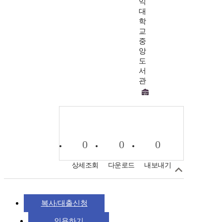
익
대
학
교
중
앙
도
서
관
0
0
0
상세조회
다운로드
내보내기
복사/대출신청
인용하기