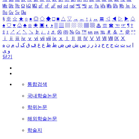
㎒
㎓
㎔
Ω
㏀
㏁
㎊
㎋
㎌
㏖
㏅
㎭
㎮
㎯
㏛
㎩
㎪
㎫
㎬
㏝
㏐
㏓
㏃
㏉
㏜
㏆
§
※
☆
★
○
●
◎
◇
◆
□
■
△
▽
→
←
↑
↓
↔
〓
◁
◀
▷
▶
♤
♠
♡
♥
♧
♣
⊙
◈
▣
◐
◑
▒
▤
▥
▨
▧
▦
▩
♨
☏
☎
☜
☞
¶
†
‡
↕
↗
↙
↖
↘
♭
♩
♪
♬
㉿
㈜
№
㏇
™
㏂
㏘
℡
＃
＆
＊
＠
ª
º
ⅰ
ⅱ
ⅲ
ⅳ
ⅴ
ⅵ
ⅶ
ⅷ
ⅸ
ⅹ
Ⅰ
Ⅱ
Ⅲ
Ⅳ
Ⅴ
Ⅵ
Ⅶ
Ⅷ
Ⅸ
Ⅹ
ا
ب
ت
ث
ج
ح
خ
د
ذ
ر
ز
س
ش
ص
ض
ط
ظ
ع
غ
ف
ق
ک
ل
م
ن
ه
و
ی
닫기
통합검색
국내학술논문
학위논문
해외학술논문
학술지