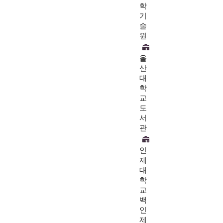
학
기
술
원
울
산
대
학
교
도
서
관
인
제
대
학
교
백
인
제