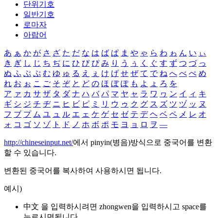
단위기호
일반기호
로마자
아랍어
あ
ぁ
か
が
さ
ざ
た
だ
な
は
ば
ぱ
ま
や
ゃ
ら
わ
ゎ
ん
い
ぃ
き
ぎ
し
じ
ち
ぢ
に
ひ
び
ぴ
み
り
う
ぅ
く
ぐ
す
ず
つ
づ
っ
ぬ
ふ
ぶ
ぷ
む
ゆ
ゅ
る
え
ぇ
け
げ
せ
ぜ
て
で
ね
へ
べ
ぺ
め
れ
お
ぉ
こ
ご
そ
ぞ
と
ど
の
ほ
ぼ
ぽ
も
よ
ょ
ろ
を
ア
ァ
カ
サ
ザ
タ
ダ
ナ
ハ
バ
パ
マ
ヤ
ャ
ラ
ワ
ヮ
ン
イ
ィ
キ
ギ
シ
ジ
チ
ヂ
ニ
ヒ
ビ
ピ
ミ
リ
ウ
ゥ
ク
グ
ス
ズ
ツ
ヅ
ッ
ヌ
フ
ブ
プ
ム
ユ
ュ
ル
エ
ェ
ケ
ゲ
セ
ゼ
テ
デ
ヘ
ベ
ペ
メ
レ
オ
ォ
コ
ゴ
ソ
ゾ
ト
ド
ノ
ホ
ボ
ポ
モ
ヨ
ョ
ロ
ヲ
―
http://chineseinput.net/
에서 pinyin(병음)방식으로 중국어를 변환
할 수 있습니다.
변환된 중국어를 복사하여 사용하시면 됩니다.
예시)
中文 을 입력하시려면
zhongwen
을 입력하시고 space를
누르시면됩니다.