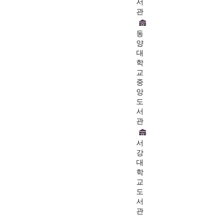
서
관
동
양
대
학
교
중
앙
도
서
관
서
강
대
학
교
도
서
관