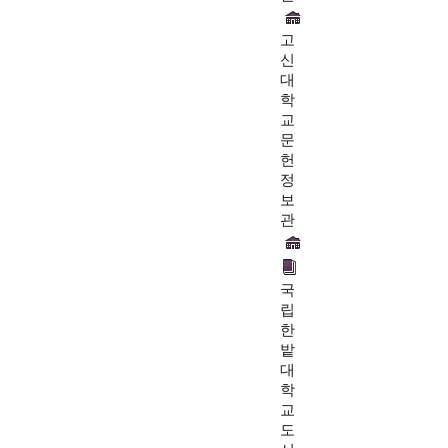
고
신
대
학
교
문
헌
정
보
관
국
립
한
밭
대
학
교
도