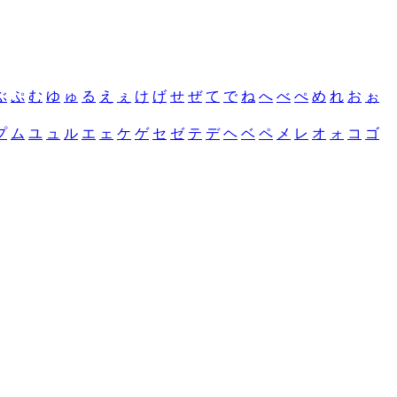
ぶ
ぷ
む
ゆ
ゅ
る
え
ぇ
け
げ
せ
ぜ
て
で
ね
へ
べ
ぺ
め
れ
お
ぉ
プ
ム
ユ
ュ
ル
エ
ェ
ケ
ゲ
セ
ゼ
テ
デ
ヘ
ベ
ペ
メ
レ
オ
ォ
コ
ゴ