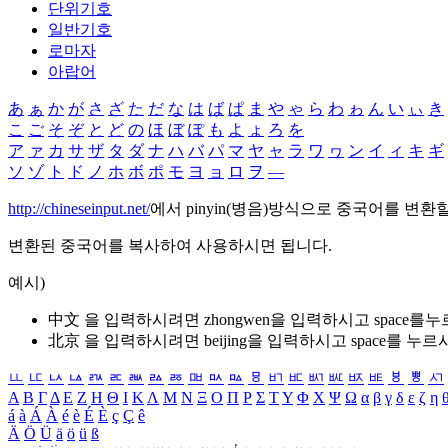
단위기호
일반기호
로마자
아랍어
あ
ぁ
か
が
さ
ざ
た
だ
な
は
ば
ぱ
ま
や
ゃ
ら
わ
ゎ
ん
い
ぃ
き
こ
ご
そ
ぞ
と
ど
の
ほ
ぼ
ぽ
も
よ
ょ
ろ
を
ア
ァ
カ
サ
ザ
タ
ダ
ナ
ハ
バ
パ
マ
ヤ
ャ
ラ
ワ
ヮ
ン
イ
ィ
キ
ギ
ソ
ゾ
ト
ド
ノ
ホ
ボ
ポ
モ
ヨ
ョ
ロ
ヲ
―
http://chineseinput.net/
에서 pinyin(병음)방식으로 중국어를 변환
변환된 중국어를 복사하여 사용하시면 됩니다.
예시)
中文 을 입력하시려면
zhongwen
을 입력하시고 space를
北京 을 입력하시려면
beijing
을 입력하시고 space를 누르
ㅥ
ㅦ
ㅧ
ㅨ
ㅩ
ㅪ
ㅫ
ㅬ
ㅭ
ㅮ
ㅯ
ㅰ
ㅱ
ㅲ
ㅳ
ㅴ
ㅵ
ㅶ
ㅷ
ㅸ
ㅹ
ㅺ
Α
Β
Γ
Δ
Ε
Ζ
Η
Θ
Ι
Κ
Λ
Μ
Ν
Ξ
Ο
Π
Ρ
Σ
Τ
Υ
Φ
Χ
Ψ
Ω
α
β
γ
δ
ε
ζ
η
á
à
Á
À
é
è
É
È
ç
Ç
ê
Ä
Ö
Ü
ä
ö
ü
ß