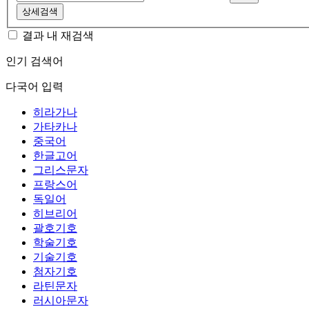
상세검색
결과 내 재검색
인기 검색어
다국어 입력
히라가나
가타카나
중국어
한글고어
그리스문자
프랑스어
독일어
히브리어
괄호기호
학술기호
기술기호
첨자기호
라틴문자
러시아문자