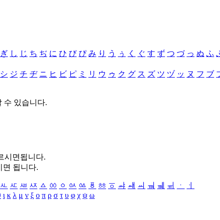
ぎ
し
じ
ち
ぢ
に
ひ
び
ぴ
み
り
う
ぅ
く
ぐ
す
ず
つ
づ
っ
ぬ
ふ
シ
ジ
チ
ヂ
ニ
ヒ
ビ
ピ
ミ
リ
ウ
ゥ
ク
グ
ス
ズ
ツ
ヅ
ッ
ヌ
フ
ブ
할 수 있습니다.
누르시면됩니다.
시면 됩니다.
ㅻ
ㅼ
ㅽ
ㅾ
ㅿ
ㆀ
ㆁ
ㆂ
ㆃ
ㆄ
ㆅ
ㆆ
ㆇ
ㆈ
ㆉ
ㆊ
ㆋ
ㆌ
ㆍ
ㆎ
θ
ι
κ
λ
μ
ν
ξ
ο
π
ρ
σ
τ
υ
φ
χ
ψ
ω