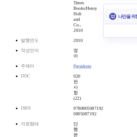
Times
Books/Henry
Holt
나만을 위
and
Co.,
2010
발행연도
2010
작성언어
영
어
주제어
Presidents
DDC
920
판
사
항
(22)
ISBN
9780805087192
0805087192
자료형태
단
행
본