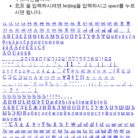
北京 을 입력하시려면
beijing
을 입력하시고 space를 누르
시면 됩니다.
ㅥ
ㅦ
ㅧ
ㅨ
ㅩ
ㅪ
ㅫ
ㅬ
ㅭ
ㅮ
ㅯ
ㅰ
ㅱ
ㅲ
ㅳ
ㅴ
ㅵ
ㅶ
ㅷ
ㅸ
ㅹ
ㅺ
ㅻ
ㅼ
ㅽ
ㅾ
ㅿ
ㆀ
ㆁ
ㆂ
ㆃ
ㆄ
ㆅ
ㆆ
ㆇ
ㆈ
ㆉ
ㆊ
ㆋ
ㆌ
ㆍ
ㆎ
Α
Β
Γ
Δ
Ε
Ζ
Η
Θ
Ι
Κ
Λ
Μ
Ν
Ξ
Ο
Π
Ρ
Σ
Τ
Υ
Φ
Χ
Ψ
Ω
α
β
γ
δ
ε
ζ
η
θ
ι
κ
λ
μ
ν
ξ
ο
π
ρ
σ
τ
υ
φ
χ
ψ
ω
á
à
Á
À
é
è
É
È
ç
Ç
ê
Ä
Ö
Ü
ä
ö
ü
ß
ְ
ֳ
ֲ
ֱ
ָ
ַ
ֵ
ֶ
ִ
ֹ
ּ
ֻ
ׂ
ׁ
ּ
ב
ה
נ
מ
צ
ת
ץ
ש
ד
ג
כ
ע
י
ח
ל
ך
ף
ק
ר
א
ט
ו
ן
ם
פ
‘
’
“
”
〔
〕
〈
〉
「
」
『
』
【
】
＂
（
）
［
］
｛
｝
±
×
÷
≠
≤
≥
∞
∴
♂
♀
∠
⊥
⌒
∂
∇
≡
≒
≪
≫
√
∽
∝
∵
∫
∬
∈
∋
⊆
⊇
⊂
⊃
∪
∩
∧
∨
￢
⇒
⇔
∀
∃
∮
∑
∏
＋
－
＜
＝
＞
、
。
·
‥
…
¨
〃
―
∥
＼
∼
´
～
ˇ
˘
˝
˚
˙
¸
˛
¡
¿
ː
！
＇
，
．
／
：
；
？
＾
＿
｀
｜
½
⅓
⅔
¼
¾
⅛
⅜
⅝
⅞
¹
²
³
⁴
ⁿ
₁
₂
₃
₄
Æ
Ð
Ħ
Ĳ
Ł
Ø
Œ
Þ
Ŧ
Ŋ
æ
đ
ð
ħ
ı
ĳ
ĸ
ŀ
ł
ø
œ
ß
þ
ŧ
ŋ
ŉ
А
Б
В
Г
Д
Е
Ё
Ж
З
И
Й
К
Л
М
Н
О
П
Р
С
Т
У
Ф
Х
Ц
Ч
Ш
Щ
Ъ
Ы
Ь
Э
Ю
Я
а
б
в
г
д
е
ё
ж
з
и
й
к
л
м
н
о
п
р
с
т
у
ф
х
ц
ч
ш
щ
ъ
ы
ь
э
ю
я
′
″
℃
Å
￠
￡
￥
¤
℉
‰
＄
％
Ｆ
￦
㎕
㎖
㎗
ℓ
㎘
㏄
㎣
㎤
㎥
㎦
㎙
㎚
㎛
㎜
㎝
㎞
㎟
㎠
㎡
㎢
㏊
㎍
㎎
㎏
㏏
㎈
㎉
㏈
㎧
㎨
㎰
㎱
㎲
㎳
㎴
㎵
㎶
㎷
㎸
㎹
㎀
㎁
㎂
㎃
㎄
㎺
㎻
㎽
㎾
㎿
㎐
㎑