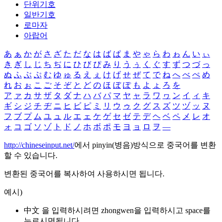
단위기호
일반기호
로마자
아랍어
あ
ぁ
か
が
さ
ざ
た
だ
な
は
ば
ぱ
ま
や
ゃ
ら
わ
ゎ
ん
い
ぃ
き
ぎ
し
じ
ち
ぢ
に
ひ
び
ぴ
み
り
う
ぅ
く
ぐ
す
ず
つ
づ
っ
ぬ
ふ
ぶ
ぷ
む
ゆ
ゅ
る
え
ぇ
け
げ
せ
ぜ
て
で
ね
へ
べ
ぺ
め
れ
お
ぉ
こ
ご
そ
ぞ
と
ど
の
ほ
ぼ
ぽ
も
よ
ょ
ろ
を
ア
ァ
カ
サ
ザ
タ
ダ
ナ
ハ
バ
パ
マ
ヤ
ャ
ラ
ワ
ヮ
ン
イ
ィ
キ
ギ
シ
ジ
チ
ヂ
ニ
ヒ
ビ
ピ
ミ
リ
ウ
ゥ
ク
グ
ス
ズ
ツ
ヅ
ッ
ヌ
フ
ブ
プ
ム
ユ
ュ
ル
エ
ェ
ケ
ゲ
セ
ゼ
テ
デ
ヘ
ベ
ペ
メ
レ
オ
ォ
コ
ゴ
ソ
ゾ
ト
ド
ノ
ホ
ボ
ポ
モ
ヨ
ョ
ロ
ヲ
―
http://chineseinput.net/
에서 pinyin(병음)방식으로 중국어를 변환
할 수 있습니다.
변환된 중국어를 복사하여 사용하시면 됩니다.
예시)
中文 을 입력하시려면
zhongwen
을 입력하시고 space를
누르시면됩니다.