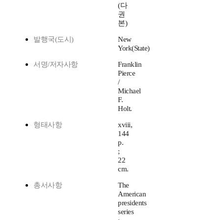
(다
권
본)
발행국(도시)
New
York(State)
서명/저자사항
Franklin
Pierce
/
Michael
F.
Holt.
형태사항
xviii,
144
p.
;
22
cm.
총서사항
The
American
presidents
series