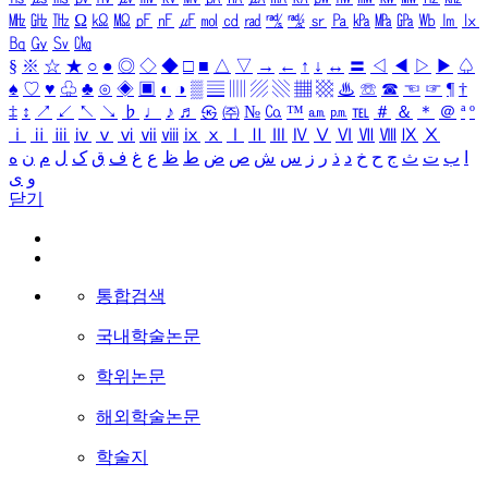
㎒
㎓
㎔
Ω
㏀
㏁
㎊
㎋
㎌
㏖
㏅
㎭
㎮
㎯
㏛
㎩
㎪
㎫
㎬
㏝
㏐
㏓
㏃
㏉
㏜
㏆
§
※
☆
★
○
●
◎
◇
◆
□
■
△
▽
→
←
↑
↓
↔
〓
◁
◀
▷
▶
♤
♠
♡
♥
♧
♣
⊙
◈
▣
◐
◑
▒
▤
▥
▨
▧
▦
▩
♨
☏
☎
☜
☞
¶
†
‡
↕
↗
↙
↖
↘
♭
♩
♪
♬
㉿
㈜
№
㏇
™
㏂
㏘
℡
＃
＆
＊
＠
ª
º
ⅰ
ⅱ
ⅲ
ⅳ
ⅴ
ⅵ
ⅶ
ⅷ
ⅸ
ⅹ
Ⅰ
Ⅱ
Ⅲ
Ⅳ
Ⅴ
Ⅵ
Ⅶ
Ⅷ
Ⅸ
Ⅹ
ا
ب
ت
ث
ج
ح
خ
د
ذ
ر
ز
س
ش
ص
ض
ط
ظ
ع
غ
ف
ق
ک
ل
م
ن
ه
و
ی
닫기
통합검색
국내학술논문
학위논문
해외학술논문
학술지