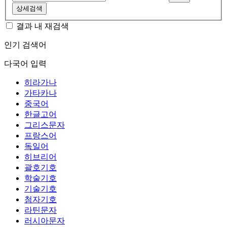
상세검색
결과 내 재검색
인기 검색어
다국어 입력
히라가나
가타카나
중국어
한글고어
그리스문자
프랑스어
독일어
히브리어
괄호기호
학술기호
기술기호
첨자기호
라틴문자
러시아문자