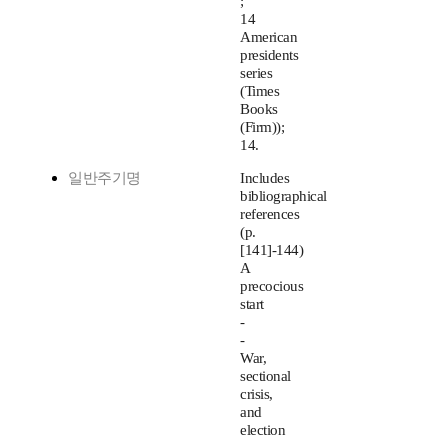
;
14
American
presidents
series
(Times
Books
(Firm));
14.
일반주기명
Includes
bibliographical
references
(p.
[141]-144)
A
precocious
start
-
-
War,
sectional
crisis,
and
election