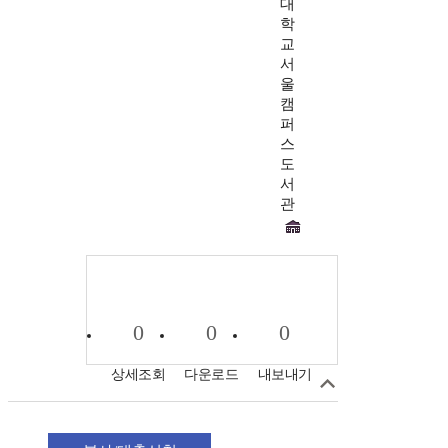
대
학
교
서
울
캠
퍼
스
도
서
관
0
0
0
상세조회
다운로드
내보내기