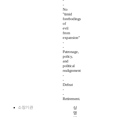
-
-
No
"timid
forebodings
of
evil
from
expansion"
-
-
Patronage,
policy,
and
political
realignment
-
-
Defeat
-
-
Retirement.
소장기관
상
명