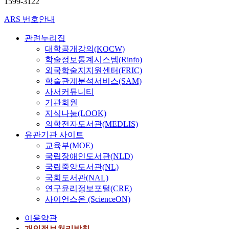
1599-3122
ARS 번호안내
관련누리집
대학공개강의(KOCW)
학술정보통계시스템(Rinfo)
외국학술지지원센터(FRIC)
학술관계분석서비스(SAM)
사서커뮤니티
기관회원
지식나눔(LOOK)
의학전자도서관(MEDLIS)
유관기관 사이트
교육부(MOE)
국립장애인도서관(NLD)
국립중앙도서관(NL)
국회도서관(NAL)
연구윤리정보포털(CRE)
사이언스온 (ScienceON)
이용약관
개인정보처리방침