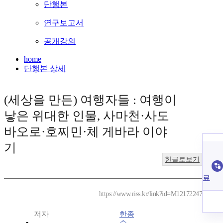
단행본
연구보고서
공개강의
home
단행본 상세
(세상을 만든) 여행자들 : 여행이
낳은 위대한 인물, 사마천·사도
바오로·호찌민·체 게바라 이야
기
한글로보기
료
https://www.riss.kr/link?id=M12172247
저자
한종