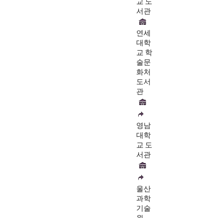
교 도
서관
연세
대학
교 학
술문
화처
도서
관
영남
대학
교 도
서관
울산
과학
기술
원