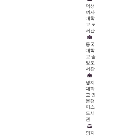
덕성
여자
대학
교 도
서관
동국
대학
교 중
앙도
서관
명지
대학
교 인
문캠
퍼스
도서
관
명지