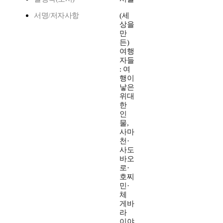
서명/저자사항
(세
상을
만
든)
여행
자들
: 여
행이
낳은
위대
한
인
물,
사마
천·
사도
바오
로·
호찌
민·
체
게바
라
이야