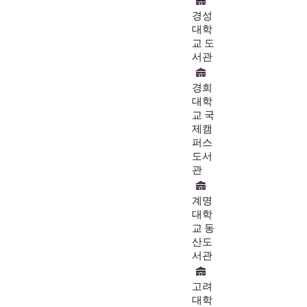
경성
대학
교 도
서관
경희
대학
교 국
제캠
퍼스
도서
관
계명
대학
교 동
산도
서관
고려
대학