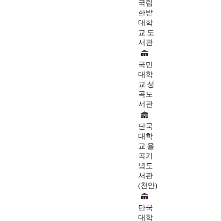
국립
한밭
대학
교 도
서관
국민
대학
교 성
곡도
서관
단국
대학
교 율
곡기
념도
서관
(천안)
단국
대학