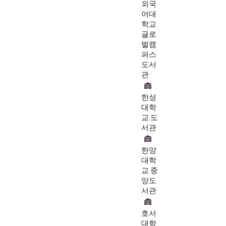
외국
어대
학교
글로
벌캠
퍼스
도서
관
한성
대학
교 도
서관
한양
대학
교 중
앙도
서관
호서
대학