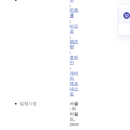
수
;
司馬
遷
;
바오
로
;
胡志
明
;
호찌
민
;
게바
라,
에르
네스
토
발행사항
서울
: 아
이필
드,
2010