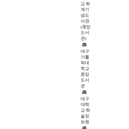
교 퇴
계기
념도
서관
(중앙
도서
관)
대구
가톨
릭대
학교
중앙
도서
관
대구
대학
교 학
술정
보원