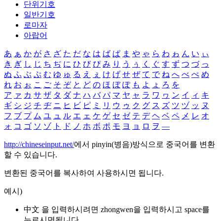
단위기호
일반기호
로마자
아랍어
あ
ぁ
か
が
さ
ざ
た
だ
な
は
ば
ぱ
ま
や
ゃ
ら
わ
ゎ
ん
い
ぃ
き
ぎ
し
じ
ち
ぢ
に
ひ
び
ぴ
み
り
う
ぅ
く
ぐ
す
ず
つ
づ
っ
ぬ
ふ
ぶ
ぷ
む
ゆ
ゅ
る
え
ぇ
け
げ
せ
ぜ
て
で
ね
へ
べ
ぺ
め
れ
お
ぉ
こ
ご
そ
ぞ
と
ど
の
ほ
ぼ
ぽ
も
よ
ょ
ろ
を
ア
ァ
カ
サ
ザ
タ
ダ
ナ
ハ
バ
パ
マ
ヤ
ャ
ラ
ワ
ヮ
ン
イ
ィ
キ
ギ
シ
ジ
チ
ヂ
ニ
ヒ
ビ
ピ
ミ
リ
ウ
ゥ
ク
グ
ス
ズ
ツ
ヅ
ッ
ヌ
フ
ブ
プ
ム
ユ
ュ
ル
エ
ェ
ケ
ゲ
セ
ゼ
テ
デ
ヘ
ベ
ペ
メ
レ
オ
ォ
コ
ゴ
ソ
ゾ
ト
ド
ノ
ホ
ボ
ポ
モ
ヨ
ョ
ロ
ヲ
―
http://chineseinput.net/
에서 pinyin(병음)방식으로 중국어를 변환
할 수 있습니다.
변환된 중국어를 복사하여 사용하시면 됩니다.
예시)
中文 을 입력하시려면
zhongwen
을 입력하시고 space를
누르시면됩니다.