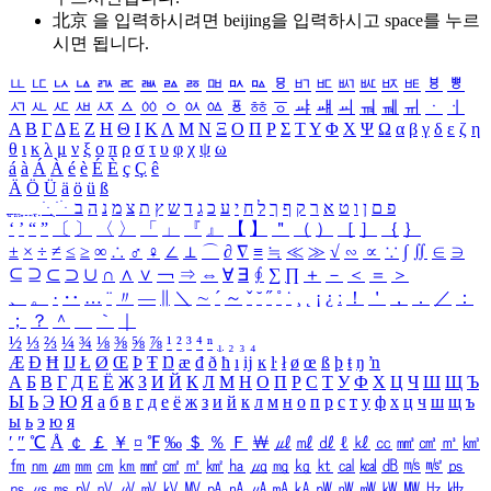
北京 을 입력하시려면
beijing
을 입력하시고 space를 누르
시면 됩니다.
ㅥ
ㅦ
ㅧ
ㅨ
ㅩ
ㅪ
ㅫ
ㅬ
ㅭ
ㅮ
ㅯ
ㅰ
ㅱ
ㅲ
ㅳ
ㅴ
ㅵ
ㅶ
ㅷ
ㅸ
ㅹ
ㅺ
ㅻ
ㅼ
ㅽ
ㅾ
ㅿ
ㆀ
ㆁ
ㆂ
ㆃ
ㆄ
ㆅ
ㆆ
ㆇ
ㆈ
ㆉ
ㆊ
ㆋ
ㆌ
ㆍ
ㆎ
Α
Β
Γ
Δ
Ε
Ζ
Η
Θ
Ι
Κ
Λ
Μ
Ν
Ξ
Ο
Π
Ρ
Σ
Τ
Υ
Φ
Χ
Ψ
Ω
α
β
γ
δ
ε
ζ
η
θ
ι
κ
λ
μ
ν
ξ
ο
π
ρ
σ
τ
υ
φ
χ
ψ
ω
á
à
Á
À
é
è
É
È
ç
Ç
ê
Ä
Ö
Ü
ä
ö
ü
ß
ְ
ֳ
ֲ
ֱ
ָ
ַ
ֵ
ֶ
ִ
ֹ
ּ
ֻ
ׂ
ׁ
ּ
ב
ה
נ
מ
צ
ת
ץ
ש
ד
ג
כ
ע
י
ח
ל
ך
ף
ק
ר
א
ט
ו
ן
ם
פ
‘
’
“
”
〔
〕
〈
〉
「
」
『
』
【
】
＂
（
）
［
］
｛
｝
±
×
÷
≠
≤
≥
∞
∴
♂
♀
∠
⊥
⌒
∂
∇
≡
≒
≪
≫
√
∽
∝
∵
∫
∬
∈
∋
⊆
⊇
⊂
⊃
∪
∩
∧
∨
￢
⇒
⇔
∀
∃
∮
∑
∏
＋
－
＜
＝
＞
、
。
·
‥
…
¨
〃
―
∥
＼
∼
´
～
ˇ
˘
˝
˚
˙
¸
˛
¡
¿
ː
！
＇
，
．
／
：
；
？
＾
＿
｀
｜
½
⅓
⅔
¼
¾
⅛
⅜
⅝
⅞
¹
²
³
⁴
ⁿ
₁
₂
₃
₄
Æ
Ð
Ħ
Ĳ
Ł
Ø
Œ
Þ
Ŧ
Ŋ
æ
đ
ð
ħ
ı
ĳ
ĸ
ŀ
ł
ø
œ
ß
þ
ŧ
ŋ
ŉ
А
Б
В
Г
Д
Е
Ё
Ж
З
И
Й
К
Л
М
Н
О
П
Р
С
Т
У
Ф
Х
Ц
Ч
Ш
Щ
Ъ
Ы
Ь
Э
Ю
Я
а
б
в
г
д
е
ё
ж
з
и
й
к
л
м
н
о
п
р
с
т
у
ф
х
ц
ч
ш
щ
ъ
ы
ь
э
ю
я
′
″
℃
Å
￠
￡
￥
¤
℉
‰
＄
％
Ｆ
￦
㎕
㎖
㎗
ℓ
㎘
㏄
㎣
㎤
㎥
㎦
㎙
㎚
㎛
㎜
㎝
㎞
㎟
㎠
㎡
㎢
㏊
㎍
㎎
㎏
㏏
㎈
㎉
㏈
㎧
㎨
㎰
㎱
㎲
㎳
㎴
㎵
㎶
㎷
㎸
㎹
㎀
㎁
㎂
㎃
㎄
㎺
㎻
㎽
㎾
㎿
㎐
㎑