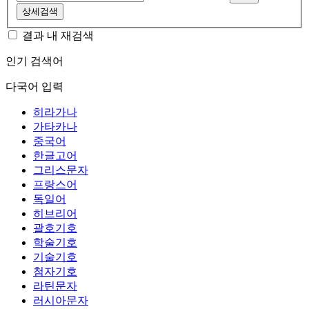
상세검색
결과 내 재검색
인기 검색어
다국어 입력
히라가나
가타카나
중국어
한글고어
그리스문자
프랑스어
독일어
히브리어
괄호기호
학술기호
기술기호
첨자기호
라틴문자
러시아문자