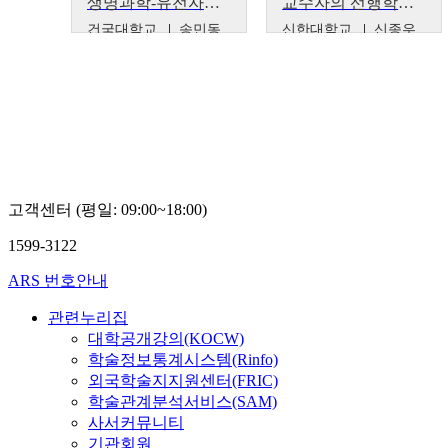
생명과학-유전자의이해2
교수자의 선행학습 영상을 학습한 다음 교수자의 영상발표자료를 토대로 학습자가 30분 스피치 영상으로 녹화하여 업로드 하는 미남교수의 거꾸로 교수법
건국대학교
송민동
신한대학교
신종우
고객센터 (평일: 09:00~18:00)
1599-3122
ARS 번호안내
관련누리집
대학공개강의(KOCW)
학술정보통계시스템(Rinfo)
외국학술지지원센터(FRIC)
학술관계분석서비스(SAM)
사서커뮤니티
기관회원