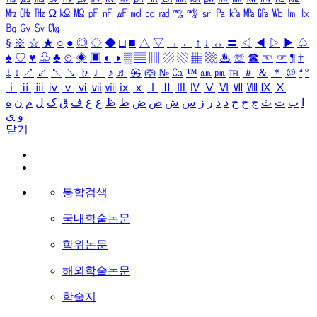
㎒
㎓
㎔
Ω
㏀
㏁
㎊
㎋
㎌
㏖
㏅
㎭
㎮
㎯
㏛
㎩
㎪
㎫
㎬
㏝
㏐
㏓
㏃
㏉
㏜
㏆
§
※
☆
★
○
●
◎
◇
◆
□
■
△
▽
→
←
↑
↓
↔
〓
◁
◀
▷
▶
♤
♠
♡
♥
♧
♣
⊙
◈
▣
◐
◑
▒
▤
▥
▨
▧
▦
▩
♨
☏
☎
☜
☞
¶
†
‡
↕
↗
↙
↖
↘
♭
♩
♪
♬
㉿
㈜
№
㏇
™
㏂
㏘
℡
＃
＆
＊
＠
ª
º
ⅰ
ⅱ
ⅲ
ⅳ
ⅴ
ⅵ
ⅶ
ⅷ
ⅸ
ⅹ
Ⅰ
Ⅱ
Ⅲ
Ⅳ
Ⅴ
Ⅵ
Ⅶ
Ⅷ
Ⅸ
Ⅹ
ا
ب
ت
ث
ج
ح
خ
د
ذ
ر
ز
س
ش
ص
ض
ط
ظ
ع
غ
ف
ق
ک
ل
م
ن
ه
و
ی
닫기
통합검색
국내학술논문
학위논문
해외학술논문
학술지