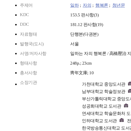
주제어
일하
;
자의
;
행복론
;
청년문
KDC
153.5 판사항(3)
DDC
181.12 판사항(19)
자료형태
단행본(다권본)
발행국(도시)
서울
서명/저자사항
일하는 자의 행복론 / 高橋壓治 지
형태사항
248p.; 23cm
총서사항
靑年文庫; 10
소장기관
가천대학교 중앙도서관
남부대학교 학술정보관
부산가톨릭대학교 중앙도
성공회대학교 도서관
연세대학교 학술문화처 
인하대학교 도서관
전
한국방송통신대학교 도서