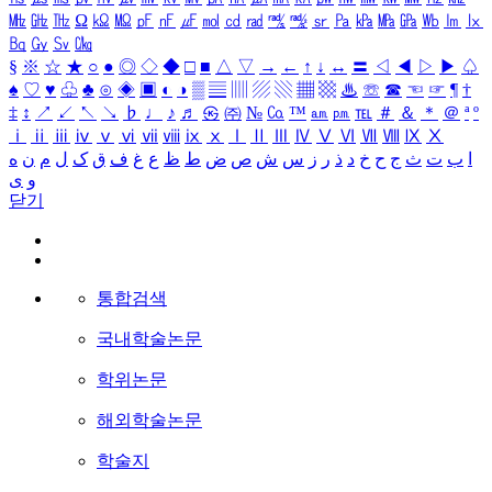
㎒
㎓
㎔
Ω
㏀
㏁
㎊
㎋
㎌
㏖
㏅
㎭
㎮
㎯
㏛
㎩
㎪
㎫
㎬
㏝
㏐
㏓
㏃
㏉
㏜
㏆
§
※
☆
★
○
●
◎
◇
◆
□
■
△
▽
→
←
↑
↓
↔
〓
◁
◀
▷
▶
♤
♠
♡
♥
♧
♣
⊙
◈
▣
◐
◑
▒
▤
▥
▨
▧
▦
▩
♨
☏
☎
☜
☞
¶
†
‡
↕
↗
↙
↖
↘
♭
♩
♪
♬
㉿
㈜
№
㏇
™
㏂
㏘
℡
＃
＆
＊
＠
ª
º
ⅰ
ⅱ
ⅲ
ⅳ
ⅴ
ⅵ
ⅶ
ⅷ
ⅸ
ⅹ
Ⅰ
Ⅱ
Ⅲ
Ⅳ
Ⅴ
Ⅵ
Ⅶ
Ⅷ
Ⅸ
Ⅹ
ا
ب
ت
ث
ج
ح
خ
د
ذ
ر
ز
س
ش
ص
ض
ط
ظ
ع
غ
ف
ق
ک
ل
م
ن
ه
و
ی
닫기
통합검색
국내학술논문
학위논문
해외학술논문
학술지