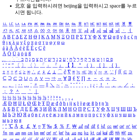
北京 을 입력하시려면
beijing
을 입력하시고 space를 누르
시면 됩니다.
ㅥ
ㅦ
ㅧ
ㅨ
ㅩ
ㅪ
ㅫ
ㅬ
ㅭ
ㅮ
ㅯ
ㅰ
ㅱ
ㅲ
ㅳ
ㅴ
ㅵ
ㅶ
ㅷ
ㅸ
ㅹ
ㅺ
ㅻ
ㅼ
ㅽ
ㅾ
ㅿ
ㆀ
ㆁ
ㆂ
ㆃ
ㆄ
ㆅ
ㆆ
ㆇ
ㆈ
ㆉ
ㆊ
ㆋ
ㆌ
ㆍ
ㆎ
Α
Β
Γ
Δ
Ε
Ζ
Η
Θ
Ι
Κ
Λ
Μ
Ν
Ξ
Ο
Π
Ρ
Σ
Τ
Υ
Φ
Χ
Ψ
Ω
α
β
γ
δ
ε
ζ
η
θ
ι
κ
λ
μ
ν
ξ
ο
π
ρ
σ
τ
υ
φ
χ
ψ
ω
á
à
Á
À
é
è
É
È
ç
Ç
ê
Ä
Ö
Ü
ä
ö
ü
ß
ְ
ֳ
ֲ
ֱ
ָ
ַ
ֵ
ֶ
ִ
ֹ
ּ
ֻ
ׂ
ׁ
ּ
ב
ה
נ
מ
צ
ת
ץ
ש
ד
ג
כ
ע
י
ח
ל
ך
ף
ק
ר
א
ט
ו
ן
ם
פ
‘
’
“
”
〔
〕
〈
〉
「
」
『
』
【
】
＂
（
）
［
］
｛
｝
±
×
÷
≠
≤
≥
∞
∴
♂
♀
∠
⊥
⌒
∂
∇
≡
≒
≪
≫
√
∽
∝
∵
∫
∬
∈
∋
⊆
⊇
⊂
⊃
∪
∩
∧
∨
￢
⇒
⇔
∀
∃
∮
∑
∏
＋
－
＜
＝
＞
、
。
·
‥
…
¨
〃
―
∥
＼
∼
´
～
ˇ
˘
˝
˚
˙
¸
˛
¡
¿
ː
！
＇
，
．
／
：
；
？
＾
＿
｀
｜
½
⅓
⅔
¼
¾
⅛
⅜
⅝
⅞
¹
²
³
⁴
ⁿ
₁
₂
₃
₄
Æ
Ð
Ħ
Ĳ
Ł
Ø
Œ
Þ
Ŧ
Ŋ
æ
đ
ð
ħ
ı
ĳ
ĸ
ŀ
ł
ø
œ
ß
þ
ŧ
ŋ
ŉ
А
Б
В
Г
Д
Е
Ё
Ж
З
И
Й
К
Л
М
Н
О
П
Р
С
Т
У
Ф
Х
Ц
Ч
Ш
Щ
Ъ
Ы
Ь
Э
Ю
Я
а
б
в
г
д
е
ё
ж
з
и
й
к
л
м
н
о
п
р
с
т
у
ф
х
ц
ч
ш
щ
ъ
ы
ь
э
ю
я
′
″
℃
Å
￠
￡
￥
¤
℉
‰
＄
％
Ｆ
￦
㎕
㎖
㎗
ℓ
㎘
㏄
㎣
㎤
㎥
㎦
㎙
㎚
㎛
㎜
㎝
㎞
㎟
㎠
㎡
㎢
㏊
㎍
㎎
㎏
㏏
㎈
㎉
㏈
㎧
㎨
㎰
㎱
㎲
㎳
㎴
㎵
㎶
㎷
㎸
㎹
㎀
㎁
㎂
㎃
㎄
㎺
㎻
㎽
㎾
㎿
㎐
㎑