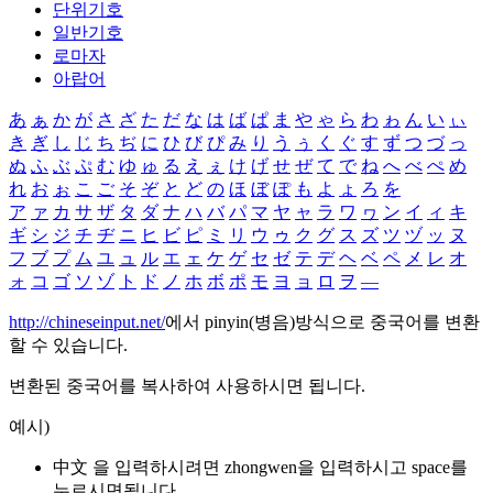
단위기호
일반기호
로마자
아랍어
あ
ぁ
か
が
さ
ざ
た
だ
な
は
ば
ぱ
ま
や
ゃ
ら
わ
ゎ
ん
い
ぃ
き
ぎ
し
じ
ち
ぢ
に
ひ
び
ぴ
み
り
う
ぅ
く
ぐ
す
ず
つ
づ
っ
ぬ
ふ
ぶ
ぷ
む
ゆ
ゅ
る
え
ぇ
け
げ
せ
ぜ
て
で
ね
へ
べ
ぺ
め
れ
お
ぉ
こ
ご
そ
ぞ
と
ど
の
ほ
ぼ
ぽ
も
よ
ょ
ろ
を
ア
ァ
カ
サ
ザ
タ
ダ
ナ
ハ
バ
パ
マ
ヤ
ャ
ラ
ワ
ヮ
ン
イ
ィ
キ
ギ
シ
ジ
チ
ヂ
ニ
ヒ
ビ
ピ
ミ
リ
ウ
ゥ
ク
グ
ス
ズ
ツ
ヅ
ッ
ヌ
フ
ブ
プ
ム
ユ
ュ
ル
エ
ェ
ケ
ゲ
セ
ゼ
テ
デ
ヘ
ベ
ペ
メ
レ
オ
ォ
コ
ゴ
ソ
ゾ
ト
ド
ノ
ホ
ボ
ポ
モ
ヨ
ョ
ロ
ヲ
―
http://chineseinput.net/
에서 pinyin(병음)방식으로 중국어를 변환
할 수 있습니다.
변환된 중국어를 복사하여 사용하시면 됩니다.
예시)
中文 을 입력하시려면
zhongwen
을 입력하시고 space를
누르시면됩니다.