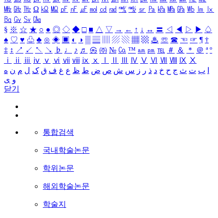
㎒
㎓
㎔
Ω
㏀
㏁
㎊
㎋
㎌
㏖
㏅
㎭
㎮
㎯
㏛
㎩
㎪
㎫
㎬
㏝
㏐
㏓
㏃
㏉
㏜
㏆
§
※
☆
★
○
●
◎
◇
◆
□
■
△
▽
→
←
↑
↓
↔
〓
◁
◀
▷
▶
♤
♠
♡
♥
♧
♣
⊙
◈
▣
◐
◑
▒
▤
▥
▨
▧
▦
▩
♨
☏
☎
☜
☞
¶
†
‡
↕
↗
↙
↖
↘
♭
♩
♪
♬
㉿
㈜
№
㏇
™
㏂
㏘
℡
＃
＆
＊
＠
ª
º
ⅰ
ⅱ
ⅲ
ⅳ
ⅴ
ⅵ
ⅶ
ⅷ
ⅸ
ⅹ
Ⅰ
Ⅱ
Ⅲ
Ⅳ
Ⅴ
Ⅵ
Ⅶ
Ⅷ
Ⅸ
Ⅹ
ا
ب
ت
ث
ج
ح
خ
د
ذ
ر
ز
س
ش
ص
ض
ط
ظ
ع
غ
ف
ق
ک
ل
م
ن
ه
و
ی
닫기
통합검색
국내학술논문
학위논문
해외학술논문
학술지