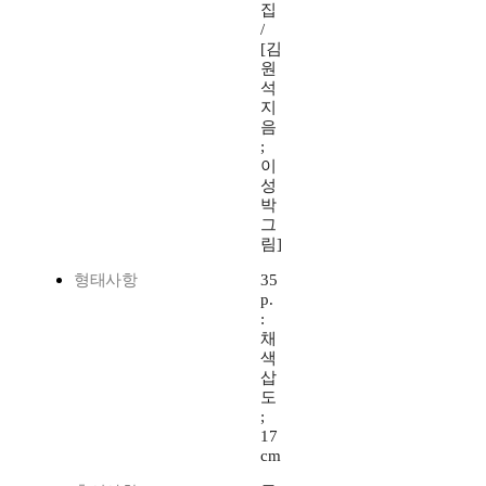
집
/
[김
원
석
지
음
;
이
성
박
그
림]
형태사항
35
p.
:
채
색
삽
도
;
17
cm