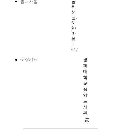
총서사항
동
화
선
물.
하
얀
마
음
;
012
소장기관
경
희
대
학
교
중
앙
도
서
관