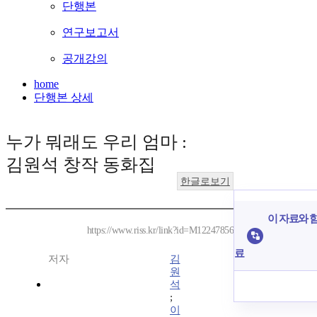
단행본
연구보고서
공개강의
home
단행본 상세
누가 뭐래도 우리 엄마 :
김원석 창작 동화집
한글로보기
이 자료와 함
https://www.riss.kr/link?id=M12247856
료
저자
김
원
석
;
이