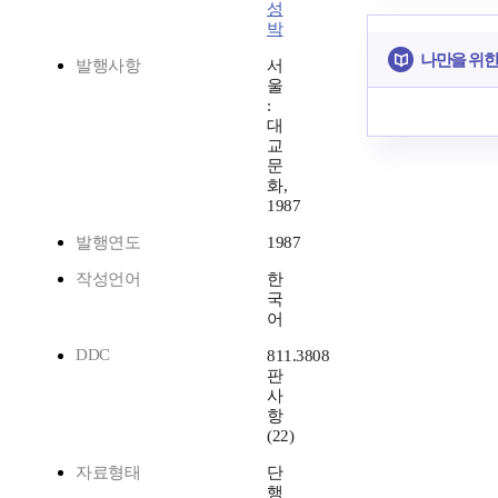
성
박
나만을 위한
발행사항
서
울
:
대
교
문
화,
1987
발행연도
1987
작성언어
한
국
어
DDC
811.3808
판
사
항
(22)
자료형태
단
행