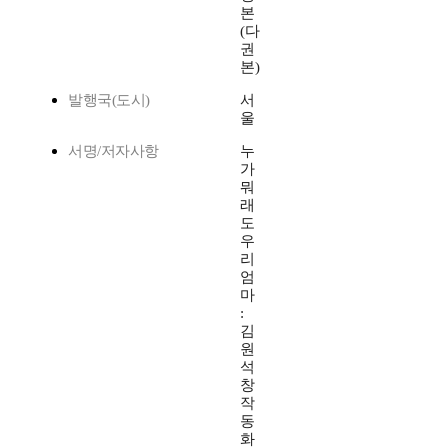
본
(다
권
본)
발행국(도시)
서
울
서명/저자사항
누
가
뭐
래
도
우
리
엄
마
:
김
원
석
창
작
동
화