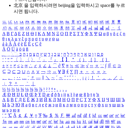
北京 을 입력하시려면
beijing
을 입력하시고 space를 누르
시면 됩니다.
ㅥ
ㅦ
ㅧ
ㅨ
ㅩ
ㅪ
ㅫ
ㅬ
ㅭ
ㅮ
ㅯ
ㅰ
ㅱ
ㅲ
ㅳ
ㅴ
ㅵ
ㅶ
ㅷ
ㅸ
ㅹ
ㅺ
ㅻ
ㅼ
ㅽ
ㅾ
ㅿ
ㆀ
ㆁ
ㆂ
ㆃ
ㆄ
ㆅ
ㆆ
ㆇ
ㆈ
ㆉ
ㆊ
ㆋ
ㆌ
ㆍ
ㆎ
Α
Β
Γ
Δ
Ε
Ζ
Η
Θ
Ι
Κ
Λ
Μ
Ν
Ξ
Ο
Π
Ρ
Σ
Τ
Υ
Φ
Χ
Ψ
Ω
α
β
γ
δ
ε
ζ
η
θ
ι
κ
λ
μ
ν
ξ
ο
π
ρ
σ
τ
υ
φ
χ
ψ
ω
á
à
Á
À
é
è
É
È
ç
Ç
ê
Ä
Ö
Ü
ä
ö
ü
ß
ְ
ֳ
ֲ
ֱ
ָ
ַ
ֵ
ֶ
ִ
ֹ
ּ
ֻ
ׂ
ׁ
ּ
ב
ה
נ
מ
צ
ת
ץ
ש
ד
ג
כ
ע
י
ח
ל
ך
ף
ק
ר
א
ט
ו
ן
ם
פ
‘
’
“
”
〔
〕
〈
〉
「
」
『
』
【
】
＂
（
）
［
］
｛
｝
±
×
÷
≠
≤
≥
∞
∴
♂
♀
∠
⊥
⌒
∂
∇
≡
≒
≪
≫
√
∽
∝
∵
∫
∬
∈
∋
⊆
⊇
⊂
⊃
∪
∩
∧
∨
￢
⇒
⇔
∀
∃
∮
∑
∏
＋
－
＜
＝
＞
、
。
·
‥
…
¨
〃
―
∥
＼
∼
´
～
ˇ
˘
˝
˚
˙
¸
˛
¡
¿
ː
！
＇
，
．
／
：
；
？
＾
＿
｀
｜
½
⅓
⅔
¼
¾
⅛
⅜
⅝
⅞
¹
²
³
⁴
ⁿ
₁
₂
₃
₄
Æ
Ð
Ħ
Ĳ
Ł
Ø
Œ
Þ
Ŧ
Ŋ
æ
đ
ð
ħ
ı
ĳ
ĸ
ŀ
ł
ø
œ
ß
þ
ŧ
ŋ
ŉ
А
Б
В
Г
Д
Е
Ё
Ж
З
И
Й
К
Л
М
Н
О
П
Р
С
Т
У
Ф
Х
Ц
Ч
Ш
Щ
Ъ
Ы
Ь
Э
Ю
Я
а
б
в
г
д
е
ё
ж
з
и
й
к
л
м
н
о
п
р
с
т
у
ф
х
ц
ч
ш
щ
ъ
ы
ь
э
ю
я
′
″
℃
Å
￠
￡
￥
¤
℉
‰
＄
％
Ｆ
￦
㎕
㎖
㎗
ℓ
㎘
㏄
㎣
㎤
㎥
㎦
㎙
㎚
㎛
㎜
㎝
㎞
㎟
㎠
㎡
㎢
㏊
㎍
㎎
㎏
㏏
㎈
㎉
㏈
㎧
㎨
㎰
㎱
㎲
㎳
㎴
㎵
㎶
㎷
㎸
㎹
㎀
㎁
㎂
㎃
㎄
㎺
㎻
㎽
㎾
㎿
㎐
㎑