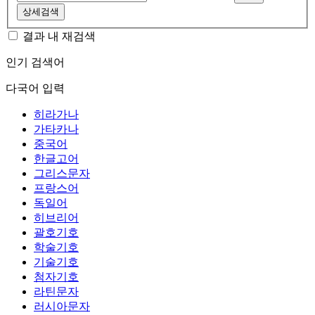
상세검색
결과 내 재검색
인기 검색어
다국어 입력
히라가나
가타카나
중국어
한글고어
그리스문자
프랑스어
독일어
히브리어
괄호기호
학술기호
기술기호
첨자기호
라틴문자
러시아문자