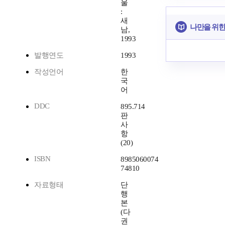
울
:
새
나만을 위한
남,
1993
발행연도
1993
작성언어
한
국
어
DDC
895.714
판
사
항
(20)
ISBN
8985060074
74810
자료형태
단
행
본
(다
권