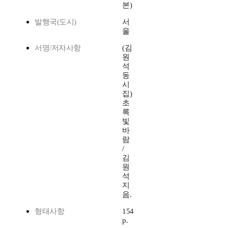
본)
발행국(도시)
서
울
서명/저자사항
(김
원
석
동
시
집)
초
록
빛
바
람
/
김
원
석
지
음.
형태사항
154
p.