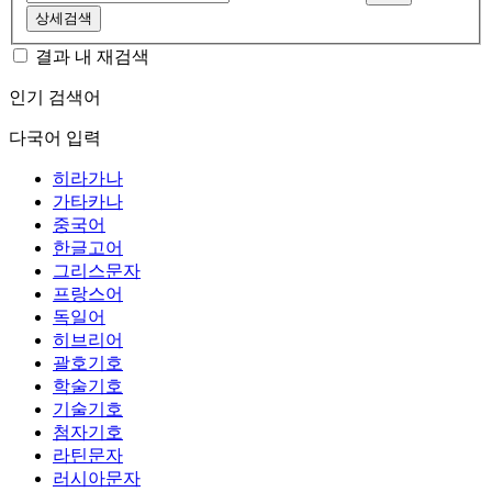
상세검색
결과 내 재검색
인기 검색어
다국어 입력
히라가나
가타카나
중국어
한글고어
그리스문자
프랑스어
독일어
히브리어
괄호기호
학술기호
기술기호
첨자기호
라틴문자
러시아문자