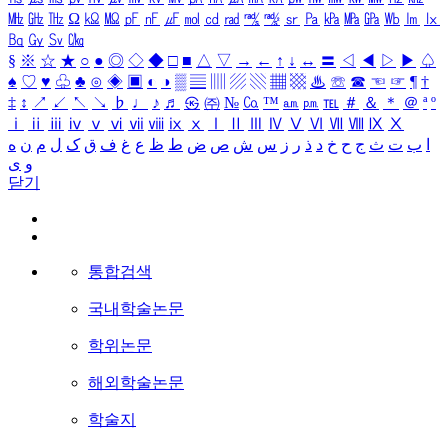
㎒
㎓
㎔
Ω
㏀
㏁
㎊
㎋
㎌
㏖
㏅
㎭
㎮
㎯
㏛
㎩
㎪
㎫
㎬
㏝
㏐
㏓
㏃
㏉
㏜
㏆
§
※
☆
★
○
●
◎
◇
◆
□
■
△
▽
→
←
↑
↓
↔
〓
◁
◀
▷
▶
♤
♠
♡
♥
♧
♣
⊙
◈
▣
◐
◑
▒
▤
▥
▨
▧
▦
▩
♨
☏
☎
☜
☞
¶
†
‡
↕
↗
↙
↖
↘
♭
♩
♪
♬
㉿
㈜
№
㏇
™
㏂
㏘
℡
＃
＆
＊
＠
ª
º
ⅰ
ⅱ
ⅲ
ⅳ
ⅴ
ⅵ
ⅶ
ⅷ
ⅸ
ⅹ
Ⅰ
Ⅱ
Ⅲ
Ⅳ
Ⅴ
Ⅵ
Ⅶ
Ⅷ
Ⅸ
Ⅹ
ا
ب
ت
ث
ج
ح
خ
د
ذ
ر
ز
س
ش
ص
ض
ط
ظ
ع
غ
ف
ق
ک
ل
م
ن
ه
و
ی
닫기
통합검색
국내학술논문
학위논문
해외학술논문
학술지