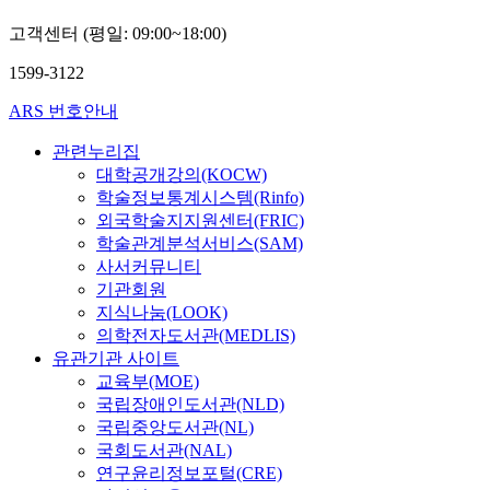
고객센터 (평일: 09:00~18:00)
1599-3122
ARS 번호안내
관련누리집
대학공개강의(KOCW)
학술정보통계시스템(Rinfo)
외국학술지지원센터(FRIC)
학술관계분석서비스(SAM)
사서커뮤니티
기관회원
지식나눔(LOOK)
의학전자도서관(MEDLIS)
유관기관 사이트
교육부(MOE)
국립장애인도서관(NLD)
국립중앙도서관(NL)
국회도서관(NAL)
연구윤리정보포털(CRE)