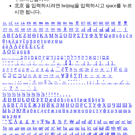
北京 을 입력하시려면
beijing
을 입력하시고 space를 누르
시면 됩니다.
ㅥ
ㅦ
ㅧ
ㅨ
ㅩ
ㅪ
ㅫ
ㅬ
ㅭ
ㅮ
ㅯ
ㅰ
ㅱ
ㅲ
ㅳ
ㅴ
ㅵ
ㅶ
ㅷ
ㅸ
ㅹ
ㅺ
ㅻ
ㅼ
ㅽ
ㅾ
ㅿ
ㆀ
ㆁ
ㆂ
ㆃ
ㆄ
ㆅ
ㆆ
ㆇ
ㆈ
ㆉ
ㆊ
ㆋ
ㆌ
ㆍ
ㆎ
Α
Β
Γ
Δ
Ε
Ζ
Η
Θ
Ι
Κ
Λ
Μ
Ν
Ξ
Ο
Π
Ρ
Σ
Τ
Υ
Φ
Χ
Ψ
Ω
α
β
γ
δ
ε
ζ
η
θ
ι
κ
λ
μ
ν
ξ
ο
π
ρ
σ
τ
υ
φ
χ
ψ
ω
á
à
Á
À
é
è
É
È
ç
Ç
ê
Ä
Ö
Ü
ä
ö
ü
ß
ְ
ֳ
ֲ
ֱ
ָ
ַ
ֵ
ֶ
ִ
ֹ
ּ
ֻ
ׂ
ׁ
ּ
ב
ה
נ
מ
צ
ת
ץ
ש
ד
ג
כ
ע
י
ח
ל
ך
ף
ק
ר
א
ט
ו
ן
ם
פ
‘
’
“
”
〔
〕
〈
〉
「
」
『
』
【
】
＂
（
）
［
］
｛
｝
±
×
÷
≠
≤
≥
∞
∴
♂
♀
∠
⊥
⌒
∂
∇
≡
≒
≪
≫
√
∽
∝
∵
∫
∬
∈
∋
⊆
⊇
⊂
⊃
∪
∩
∧
∨
￢
⇒
⇔
∀
∃
∮
∑
∏
＋
－
＜
＝
＞
、
。
·
‥
…
¨
〃
―
∥
＼
∼
´
～
ˇ
˘
˝
˚
˙
¸
˛
¡
¿
ː
！
＇
，
．
／
：
；
？
＾
＿
｀
｜
½
⅓
⅔
¼
¾
⅛
⅜
⅝
⅞
¹
²
³
⁴
ⁿ
₁
₂
₃
₄
Æ
Ð
Ħ
Ĳ
Ł
Ø
Œ
Þ
Ŧ
Ŋ
æ
đ
ð
ħ
ı
ĳ
ĸ
ŀ
ł
ø
œ
ß
þ
ŧ
ŋ
ŉ
А
Б
В
Г
Д
Е
Ё
Ж
З
И
Й
К
Л
М
Н
О
П
Р
С
Т
У
Ф
Х
Ц
Ч
Ш
Щ
Ъ
Ы
Ь
Э
Ю
Я
а
б
в
г
д
е
ё
ж
з
и
й
к
л
м
н
о
п
р
с
т
у
ф
х
ц
ч
ш
щ
ъ
ы
ь
э
ю
я
′
″
℃
Å
￠
￡
￥
¤
℉
‰
＄
％
Ｆ
￦
㎕
㎖
㎗
ℓ
㎘
㏄
㎣
㎤
㎥
㎦
㎙
㎚
㎛
㎜
㎝
㎞
㎟
㎠
㎡
㎢
㏊
㎍
㎎
㎏
㏏
㎈
㎉
㏈
㎧
㎨
㎰
㎱
㎲
㎳
㎴
㎵
㎶
㎷
㎸
㎹
㎀
㎁
㎂
㎃
㎄
㎺
㎻
㎽
㎾
㎿
㎐
㎑