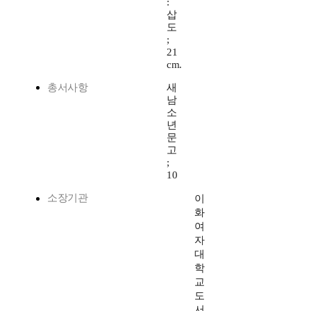
:
삽
도
;
21
cm.
총서사항
새
남
소
년
문
고
;
10
소장기관
이
화
여
자
대
학
교
도
서