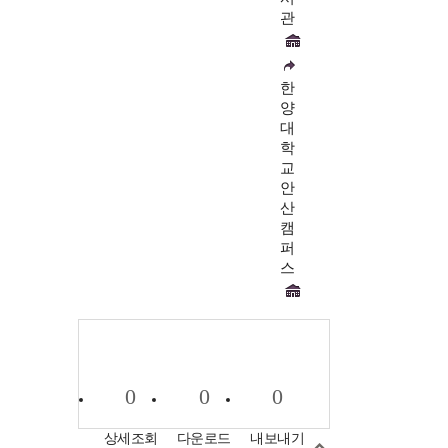
관
한
양
대
학
교
안
산
캠
퍼
스
0
0
0
상세조회
다운로드
내보내기