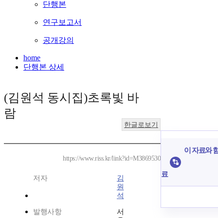
단행본
연구보고서
공개강의
home
단행본 상세
(김원석 동시집)초록빛 바
람
한글로보기
이 자료와 함
https://www.riss.kr/link?id=M3869530
료
저자
김
원
석
발행사항
서