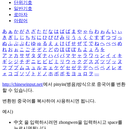
단위기호
일반기호
로마자
아랍어
あ
ぁ
か
が
さ
ざ
た
だ
な
は
ば
ぱ
ま
や
ゃ
ら
わ
ゎ
ん
い
ぃ
き
ぎ
し
じ
ち
ぢ
に
ひ
び
ぴ
み
り
う
ぅ
く
ぐ
す
ず
つ
づ
っ
ぬ
ふ
ぶ
ぷ
む
ゆ
ゅ
る
え
ぇ
け
げ
せ
ぜ
て
で
ね
へ
べ
ぺ
め
れ
お
ぉ
こ
ご
そ
ぞ
と
ど
の
ほ
ぼ
ぽ
も
よ
ょ
ろ
を
ア
ァ
カ
サ
ザ
タ
ダ
ナ
ハ
バ
パ
マ
ヤ
ャ
ラ
ワ
ヮ
ン
イ
ィ
キ
ギ
シ
ジ
チ
ヂ
ニ
ヒ
ビ
ピ
ミ
リ
ウ
ゥ
ク
グ
ス
ズ
ツ
ヅ
ッ
ヌ
フ
ブ
プ
ム
ユ
ュ
ル
エ
ェ
ケ
ゲ
セ
ゼ
テ
デ
ヘ
ベ
ペ
メ
レ
オ
ォ
コ
ゴ
ソ
ゾ
ト
ド
ノ
ホ
ボ
ポ
モ
ヨ
ョ
ロ
ヲ
―
http://chineseinput.net/
에서 pinyin(병음)방식으로 중국어를 변환
할 수 있습니다.
변환된 중국어를 복사하여 사용하시면 됩니다.
예시)
中文 을 입력하시려면
zhongwen
을 입력하시고 space를
누르시면됩니다.