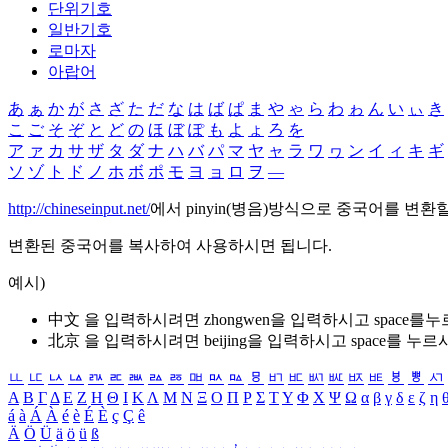
단위기호
일반기호
로마자
아랍어
あ
ぁ
か
が
さ
ざ
た
だ
な
は
ば
ぱ
ま
や
ゃ
ら
わ
ゎ
ん
い
ぃ
き
こ
ご
そ
ぞ
と
ど
の
ほ
ぼ
ぽ
も
よ
ょ
ろ
を
ア
ァ
カ
サ
ザ
タ
ダ
ナ
ハ
バ
パ
マ
ヤ
ャ
ラ
ワ
ヮ
ン
イ
ィ
キ
ギ
ソ
ゾ
ト
ド
ノ
ホ
ボ
ポ
モ
ヨ
ョ
ロ
ヲ
―
http://chineseinput.net/
에서 pinyin(병음)방식으로 중국어를 변환
변환된 중국어를 복사하여 사용하시면 됩니다.
예시)
中文 을 입력하시려면
zhongwen
을 입력하시고 space를
北京 을 입력하시려면
beijing
을 입력하시고 space를 누르
ㅥ
ㅦ
ㅧ
ㅨ
ㅩ
ㅪ
ㅫ
ㅬ
ㅭ
ㅮ
ㅯ
ㅰ
ㅱ
ㅲ
ㅳ
ㅴ
ㅵ
ㅶ
ㅷ
ㅸ
ㅹ
ㅺ
Α
Β
Γ
Δ
Ε
Ζ
Η
Θ
Ι
Κ
Λ
Μ
Ν
Ξ
Ο
Π
Ρ
Σ
Τ
Υ
Φ
Χ
Ψ
Ω
α
β
γ
δ
ε
ζ
η
á
à
Á
À
é
è
É
È
ç
Ç
ê
Ä
Ö
Ü
ä
ö
ü
ß