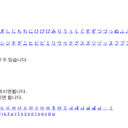
ぎ
し
じ
ち
ぢ
に
ひ
び
ぴ
み
り
う
ぅ
く
ぐ
す
ず
つ
づ
っ
ぬ
ふ
シ
ジ
チ
ヂ
ニ
ヒ
ビ
ピ
ミ
リ
ウ
ゥ
ク
グ
ス
ズ
ツ
ヅ
ッ
ヌ
フ
ブ
할 수 있습니다.
누르시면됩니다.
시면 됩니다.
ㅻ
ㅼ
ㅽ
ㅾ
ㅿ
ㆀ
ㆁ
ㆂ
ㆃ
ㆄ
ㆅ
ㆆ
ㆇ
ㆈ
ㆉ
ㆊ
ㆋ
ㆌ
ㆍ
ㆎ
θ
ι
κ
λ
μ
ν
ξ
ο
π
ρ
σ
τ
υ
φ
χ
ψ
ω