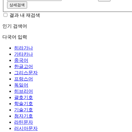
상세검색
결과 내 재검색
인기 검색어
다국어 입력
히라가나
가타카나
중국어
한글고어
그리스문자
프랑스어
독일어
히브리어
괄호기호
학술기호
기술기호
첨자기호
라틴문자
러시아문자