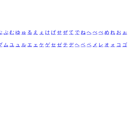
ぶ
ぷ
む
ゆ
ゅ
る
え
ぇ
け
げ
せ
ぜ
て
で
ね
へ
べ
ぺ
め
れ
お
ぉ
プ
ム
ユ
ュ
ル
エ
ェ
ケ
ゲ
セ
ゼ
テ
デ
ヘ
ベ
ペ
メ
レ
オ
ォ
コ
ゴ