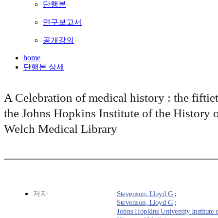
단행본
연구보고서
공개강의
home
단행본 상세
A Celebration of medical history : the fiftie
the Johns Hopkins Institute of the History 
Welch Medical Library
저자
Stevenson, Lloyd G
;
Stevenson, Lloyd G
;
Johns Hopkins University Institute o