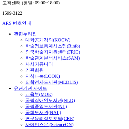
고객센터 (평일: 09:00~18:00)
1599-3122
ARS 번호안내
관련누리집
대학공개강의(KOCW)
학술정보통계시스템(Rinfo)
외국학술지지원센터(FRIC)
학술관계분석서비스(SAM)
사서커뮤니티
기관회원
지식나눔(LOOK)
의학전자도서관(MEDLIS)
유관기관 사이트
교육부(MOE)
국립장애인도서관(NLD)
국립중앙도서관(NL)
국회도서관(NAL)
연구윤리정보포털(CRE)
사이언스온 (ScienceON)