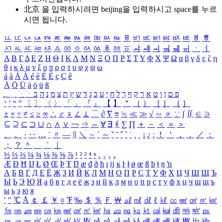
北京 을 입력하시려면
beijing
을 입력하시고 space를 누르
시면 됩니다.
ㅥ
ㅦ
ㅧ
ㅨ
ㅩ
ㅪ
ㅫ
ㅬ
ㅭ
ㅮ
ㅯ
ㅰ
ㅱ
ㅲ
ㅳ
ㅴ
ㅵ
ㅶ
ㅷ
ㅸ
ㅹ
ㅺ
ㅻ
ㅼ
ㅽ
ㅾ
ㅿ
ㆀ
ㆁ
ㆂ
ㆃ
ㆄ
ㆅ
ㆆ
ㆇ
ㆈ
ㆉ
ㆊ
ㆋ
ㆌ
ㆍ
ㆎ
Α
Β
Γ
Δ
Ε
Ζ
Η
Θ
Ι
Κ
Λ
Μ
Ν
Ξ
Ο
Π
Ρ
Σ
Τ
Υ
Φ
Χ
Ψ
Ω
α
β
γ
δ
ε
ζ
η
θ
ι
κ
λ
μ
ν
ξ
ο
π
ρ
σ
τ
υ
φ
χ
ψ
ω
á
à
Á
À
é
è
É
È
ç
Ç
ê
Ä
Ö
Ü
ä
ö
ü
ß
ְ
ֳ
ֲ
ֱ
ָ
ַ
ֵ
ֶ
ִ
ֹ
ּ
ֻ
ׂ
ׁ
ּ
ב
ה
נ
מ
צ
ת
ץ
ש
ד
ג
כ
ע
י
ח
ל
ך
ף
ק
ר
א
ט
ו
ן
ם
פ
‘
’
“
”
〔
〕
〈
〉
「
」
『
』
【
】
＂
（
）
［
］
｛
｝
±
×
÷
≠
≤
≥
∞
∴
♂
♀
∠
⊥
⌒
∂
∇
≡
≒
≪
≫
√
∽
∝
∵
∫
∬
∈
∋
⊆
⊇
⊂
⊃
∪
∩
∧
∨
￢
⇒
⇔
∀
∃
∮
∑
∏
＋
－
＜
＝
＞
、
。
·
‥
…
¨
〃
―
∥
＼
∼
´
～
ˇ
˘
˝
˚
˙
¸
˛
¡
¿
ː
！
＇
，
．
／
：
；
？
＾
＿
｀
｜
½
⅓
⅔
¼
¾
⅛
⅜
⅝
⅞
¹
²
³
⁴
ⁿ
₁
₂
₃
₄
Æ
Ð
Ħ
Ĳ
Ł
Ø
Œ
Þ
Ŧ
Ŋ
æ
đ
ð
ħ
ı
ĳ
ĸ
ŀ
ł
ø
œ
ß
þ
ŧ
ŋ
ŉ
А
Б
В
Г
Д
Е
Ё
Ж
З
И
Й
К
Л
М
Н
О
П
Р
С
Т
У
Ф
Х
Ц
Ч
Ш
Щ
Ъ
Ы
Ь
Э
Ю
Я
а
б
в
г
д
е
ё
ж
з
и
й
к
л
м
н
о
п
р
с
т
у
ф
х
ц
ч
ш
щ
ъ
ы
ь
э
ю
я
′
″
℃
Å
￠
￡
￥
¤
℉
‰
＄
％
Ｆ
￦
㎕
㎖
㎗
ℓ
㎘
㏄
㎣
㎤
㎥
㎦
㎙
㎚
㎛
㎜
㎝
㎞
㎟
㎠
㎡
㎢
㏊
㎍
㎎
㎏
㏏
㎈
㎉
㏈
㎧
㎨
㎰
㎱
㎲
㎳
㎴
㎵
㎶
㎷
㎸
㎹
㎀
㎁
㎂
㎃
㎄
㎺
㎻
㎽
㎾
㎿
㎐
㎑