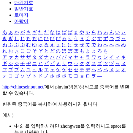
단위기호
일반기호
로마자
아랍어
あ
ぁ
か
が
さ
ざ
た
だ
な
は
ば
ぱ
ま
や
ゃ
ら
わ
ゎ
ん
い
ぃ
き
ぎ
し
じ
ち
ぢ
に
ひ
び
ぴ
み
り
う
ぅ
く
ぐ
す
ず
つ
づ
っ
ぬ
ふ
ぶ
ぷ
む
ゆ
ゅ
る
え
ぇ
け
げ
せ
ぜ
て
で
ね
へ
べ
ぺ
め
れ
お
ぉ
こ
ご
そ
ぞ
と
ど
の
ほ
ぼ
ぽ
も
よ
ょ
ろ
を
ア
ァ
カ
サ
ザ
タ
ダ
ナ
ハ
バ
パ
マ
ヤ
ャ
ラ
ワ
ヮ
ン
イ
ィ
キ
ギ
シ
ジ
チ
ヂ
ニ
ヒ
ビ
ピ
ミ
リ
ウ
ゥ
ク
グ
ス
ズ
ツ
ヅ
ッ
ヌ
フ
ブ
プ
ム
ユ
ュ
ル
エ
ェ
ケ
ゲ
セ
ゼ
テ
デ
ヘ
ベ
ペ
メ
レ
オ
ォ
コ
ゴ
ソ
ゾ
ト
ド
ノ
ホ
ボ
ポ
モ
ヨ
ョ
ロ
ヲ
―
http://chineseinput.net/
에서 pinyin(병음)방식으로 중국어를 변환
할 수 있습니다.
변환된 중국어를 복사하여 사용하시면 됩니다.
예시)
中文 을 입력하시려면
zhongwen
을 입력하시고 space를
누르시면됩니다.