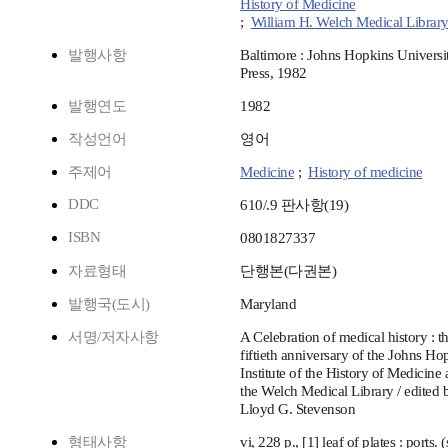
History of Medicine
;
William H. Welch Medical Librar
발행사항
Baltimore : Johns Hopkins Universi
Press, 1982
발행연도
1982
작성언어
영어
주제어
Medicine
;
History of medicine
DDC
610/.9 판사항(19)
ISBN
0801827337
자료형태
단행본(다권본)
발행국(도시)
Maryland
서명/저자사항
A Celebration of medical history : t
fiftieth anniversary of the Johns Ho
Institute of the History of Medicine
the Welch Medical Library / edited 
Lloyd G. Stevenson
형태사항
vi, 228 p., [1] leaf of plates : ports.