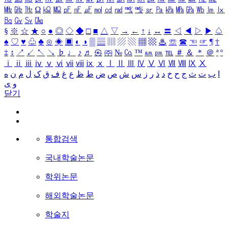
㎒
㎓
㎔
Ω
㏀
㏁
㎊
㎋
㎌
㏖
㏅
㎭
㎮
㎯
㏛
㎩
㎪
㎫
㎬
㏝
㏐
㏓
㏃
㏉
㏜
㏆
§
※
☆
★
○
●
◎
◇
◆
□
■
△
▽
→
←
↑
↓
↔
〓
◁
◀
▷
▶
♤
♠
♡
♥
♧
♣
⊙
◈
▣
◐
◑
▒
▤
▥
▨
▧
▦
▩
♨
☏
☎
☜
☞
¶
†
‡
↕
↗
↙
↖
↘
♭
♩
♪
♬
㉿
㈜
№
㏇
™
㏂
㏘
℡
＃
＆
＊
＠
ª
º
ⅰ
ⅱ
ⅲ
ⅳ
ⅴ
ⅵ
ⅶ
ⅷ
ⅸ
ⅹ
Ⅰ
Ⅱ
Ⅲ
Ⅳ
Ⅴ
Ⅵ
Ⅶ
Ⅷ
Ⅸ
Ⅹ
ا
ب
ت
ث
ج
ح
خ
د
ذ
ر
ز
س
ش
ص
ض
ط
ظ
ع
غ
ف
ق
ک
ل
م
ن
ه
و
ی
닫기
통합검색
국내학술논문
학위논문
해외학술논문
학술지