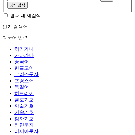
상세검색
결과 내 재검색
인기 검색어
다국어 입력
히라가나
가타카나
중국어
한글고어
그리스문자
프랑스어
독일어
히브리어
괄호기호
학술기호
기술기호
첨자기호
라틴문자
러시아문자