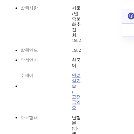
발행사항
서울
: 민
족문
화추
진
회,
1982
발행연도
1982
작성언어
한국
어
주제어
연려
실기
술
;
고전
국역
총
자료형태
단행
본
(다
권