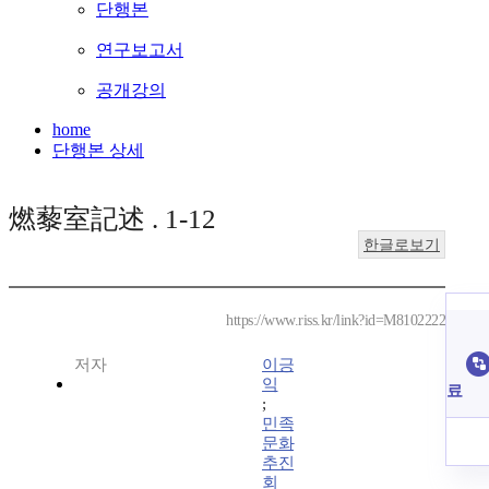
단행본
연구보고서
공개강의
home
단행본 상세
燃藜室記述 . 1-12
한글로보기
https://www.riss.kr/link?id=M8102222
저자
이긍
익
료
;
민족
문화
추진
회