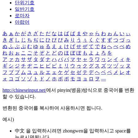
단위기호
일반기호
로마자
아랍어
あ
ぁ
か
が
さ
ざ
た
だ
な
は
ば
ぱ
ま
や
ゃ
ら
わ
ゎ
ん
い
ぃ
き
ぎ
し
じ
ち
ぢ
に
ひ
び
ぴ
み
り
う
ぅ
く
ぐ
す
ず
つ
づ
っ
ぬ
ふ
ぶ
ぷ
む
ゆ
ゅ
る
え
ぇ
け
げ
せ
ぜ
て
で
ね
へ
べ
ぺ
め
れ
お
ぉ
こ
ご
そ
ぞ
と
ど
の
ほ
ぼ
ぽ
も
よ
ょ
ろ
を
ア
ァ
カ
サ
ザ
タ
ダ
ナ
ハ
バ
パ
マ
ヤ
ャ
ラ
ワ
ヮ
ン
イ
ィ
キ
ギ
シ
ジ
チ
ヂ
ニ
ヒ
ビ
ピ
ミ
リ
ウ
ゥ
ク
グ
ス
ズ
ツ
ヅ
ッ
ヌ
フ
ブ
プ
ム
ユ
ュ
ル
エ
ェ
ケ
ゲ
セ
ゼ
テ
デ
ヘ
ベ
ペ
メ
レ
オ
ォ
コ
ゴ
ソ
ゾ
ト
ド
ノ
ホ
ボ
ポ
モ
ヨ
ョ
ロ
ヲ
―
http://chineseinput.net/
에서 pinyin(병음)방식으로 중국어를 변환
할 수 있습니다.
변환된 중국어를 복사하여 사용하시면 됩니다.
예시)
中文 을 입력하시려면
zhongwen
을 입력하시고 space를
누르시면됩니다.