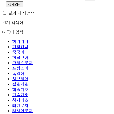
상세검색
결과 내 재검색
인기 검색어
다국어 입력
히라가나
가타카나
중국어
한글고어
그리스문자
프랑스어
독일어
히브리어
괄호기호
학술기호
기술기호
첨자기호
라틴문자
러시아문자