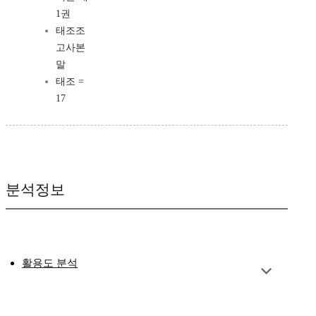
1권
태조조
고사본
말
태조 =
17
분석정보
활용도 분석