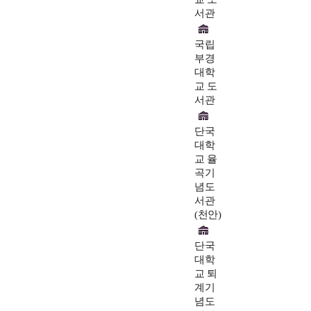
서관
국립
부경
대학
교 도
서관
단국
대학
교 율
곡기
념도
서관
(천안)
단국
대학
교 퇴
계기
념도