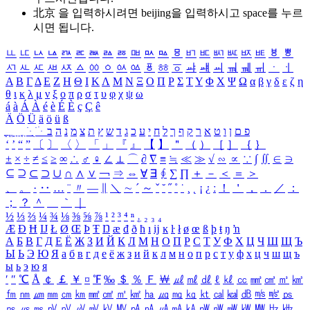
北京 을 입력하시려면
beijing
을 입력하시고 space를 누르
시면 됩니다.
ㅥ
ㅦ
ㅧ
ㅨ
ㅩ
ㅪ
ㅫ
ㅬ
ㅭ
ㅮ
ㅯ
ㅰ
ㅱ
ㅲ
ㅳ
ㅴ
ㅵ
ㅶ
ㅷ
ㅸ
ㅹ
ㅺ
ㅻ
ㅼ
ㅽ
ㅾ
ㅿ
ㆀ
ㆁ
ㆂ
ㆃ
ㆄ
ㆅ
ㆆ
ㆇ
ㆈ
ㆉ
ㆊ
ㆋ
ㆌ
ㆍ
ㆎ
Α
Β
Γ
Δ
Ε
Ζ
Η
Θ
Ι
Κ
Λ
Μ
Ν
Ξ
Ο
Π
Ρ
Σ
Τ
Υ
Φ
Χ
Ψ
Ω
α
β
γ
δ
ε
ζ
η
θ
ι
κ
λ
μ
ν
ξ
ο
π
ρ
σ
τ
υ
φ
χ
ψ
ω
á
à
Á
À
é
è
É
È
ç
Ç
ê
Ä
Ö
Ü
ä
ö
ü
ß
ְ
ֳ
ֲ
ֱ
ָ
ַ
ֵ
ֶ
ִ
ֹ
ּ
ֻ
ׂ
ׁ
ּ
ב
ה
נ
מ
צ
ת
ץ
ש
ד
ג
כ
ע
י
ח
ל
ך
ף
ק
ר
א
ט
ו
ן
ם
פ
‘
’
“
”
〔
〕
〈
〉
「
」
『
』
【
】
＂
（
）
［
］
｛
｝
±
×
÷
≠
≤
≥
∞
∴
♂
♀
∠
⊥
⌒
∂
∇
≡
≒
≪
≫
√
∽
∝
∵
∫
∬
∈
∋
⊆
⊇
⊂
⊃
∪
∩
∧
∨
￢
⇒
⇔
∀
∃
∮
∑
∏
＋
－
＜
＝
＞
、
。
·
‥
…
¨
〃
―
∥
＼
∼
´
～
ˇ
˘
˝
˚
˙
¸
˛
¡
¿
ː
！
＇
，
．
／
：
；
？
＾
＿
｀
｜
½
⅓
⅔
¼
¾
⅛
⅜
⅝
⅞
¹
²
³
⁴
ⁿ
₁
₂
₃
₄
Æ
Ð
Ħ
Ĳ
Ł
Ø
Œ
Þ
Ŧ
Ŋ
æ
đ
ð
ħ
ı
ĳ
ĸ
ŀ
ł
ø
œ
ß
þ
ŧ
ŋ
ŉ
А
Б
В
Г
Д
Е
Ё
Ж
З
И
Й
К
Л
М
Н
О
П
Р
С
Т
У
Ф
Х
Ц
Ч
Ш
Щ
Ъ
Ы
Ь
Э
Ю
Я
а
б
в
г
д
е
ё
ж
з
и
й
к
л
м
н
о
п
р
с
т
у
ф
х
ц
ч
ш
щ
ъ
ы
ь
э
ю
я
′
″
℃
Å
￠
￡
￥
¤
℉
‰
＄
％
Ｆ
￦
㎕
㎖
㎗
ℓ
㎘
㏄
㎣
㎤
㎥
㎦
㎙
㎚
㎛
㎜
㎝
㎞
㎟
㎠
㎡
㎢
㏊
㎍
㎎
㎏
㏏
㎈
㎉
㏈
㎧
㎨
㎰
㎱
㎲
㎳
㎴
㎵
㎶
㎷
㎸
㎹
㎀
㎁
㎂
㎃
㎄
㎺
㎻
㎽
㎾
㎿
㎐
㎑