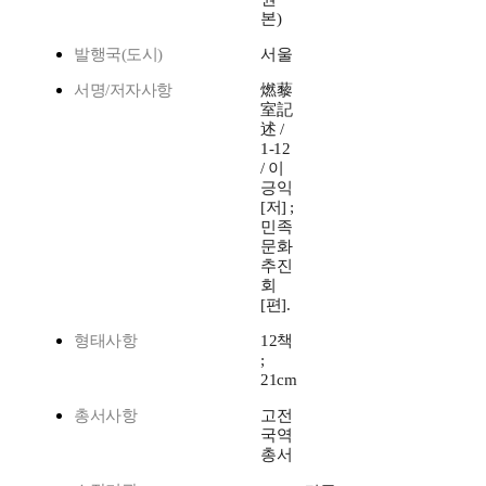
본)
발행국(도시)
서울
서명/저자사항
燃藜
室記
述 /
1-12
/ 이
긍익
[저] ;
민족
문화
추진
회
[편].
형태사항
12책
;
21cm
총서사항
고전
국역
총서