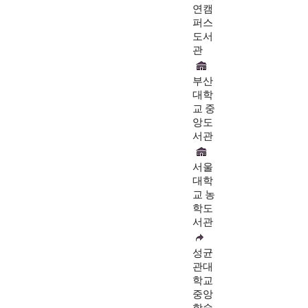
연캠
퍼스
도서
관
부산
대학
교 중
앙도
서관
서울
대학
교 농
학도
서관
성균
관대
학교
중앙