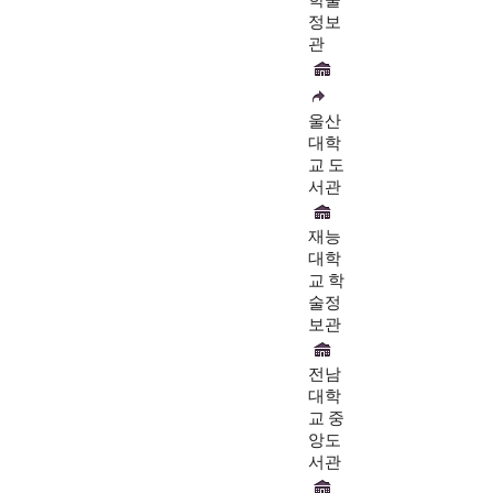
학술
정보
관
울산
대학
교 도
서관
재능
대학
교 학
술정
보관
전남
대학
교 중
앙도
서관