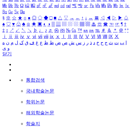
㎒
㎓
㎔
Ω
㏀
㏁
㎊
㎋
㎌
㏖
㏅
㎭
㎮
㎯
㏛
㎩
㎪
㎫
㎬
㏝
㏐
㏓
㏃
㏉
㏜
㏆
§
※
☆
★
○
●
◎
◇
◆
□
■
△
▽
→
←
↑
↓
↔
〓
◁
◀
▷
▶
♤
♠
♡
♥
♧
♣
⊙
◈
▣
◐
◑
▒
▤
▥
▨
▧
▦
▩
♨
☏
☎
☜
☞
¶
†
‡
↕
↗
↙
↖
↘
♭
♩
♪
♬
㉿
㈜
№
㏇
™
㏂
㏘
℡
＃
＆
＊
＠
ª
º
ⅰ
ⅱ
ⅲ
ⅳ
ⅴ
ⅵ
ⅶ
ⅷ
ⅸ
ⅹ
Ⅰ
Ⅱ
Ⅲ
Ⅳ
Ⅴ
Ⅵ
Ⅶ
Ⅷ
Ⅸ
Ⅹ
ا
ب
ت
ث
ج
ح
خ
د
ذ
ر
ز
س
ش
ص
ض
ط
ظ
ع
غ
ف
ق
ک
ل
م
ن
ه
و
ی
닫기
통합검색
국내학술논문
학위논문
해외학술논문
학술지