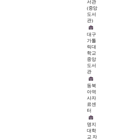
서관
(중앙
도서
관)
대구
가톨
릭대
학교
중앙
도서
관
동북
아역
사자
료센
터
명지
대학
교 자