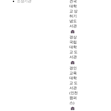
소장기관
건국
대학
교 상
허기
념도
서관
경상
국립
대학
교 도
서관
경인
교육
대학
교 도
서관
(인천
캠퍼
스)