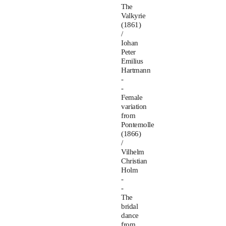
The
Valkyrie
(1861)
/
Iohan
Peter
Emilius
Hartmann
-
-
Female
variation
from
Pontemolle
(1866)
/
Vilhelm
Christian
Holm
-
-
The
bridal
dance
from