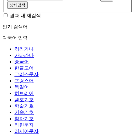
상세검색
결과 내 재검색
인기 검색어
다국어 입력
히라가나
가타카나
중국어
한글고어
그리스문자
프랑스어
독일어
히브리어
괄호기호
학술기호
기술기호
첨자기호
라틴문자
러시아문자