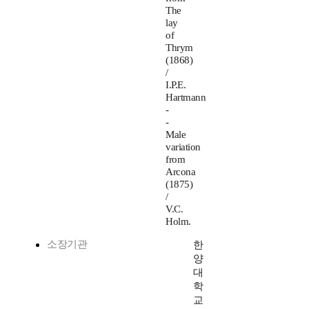
The
lay
of
Thrym
(1868)
/
I.P.E.
Hartmann
-
-
Male
variation
from
Arcona
(1875)
/
V.C.
Holm.
소장기관
한
양
대
학
교