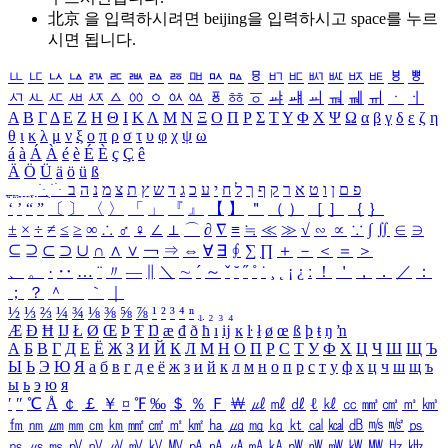
北京 을 입력하시려면
beijing
을 입력하시고 space를 누르
시면 됩니다.
ㅥ
ㅦ
ㅧ
ㅨ
ㅩ
ㅪ
ㅫ
ㅬ
ㅭ
ㅮ
ㅯ
ㅰ
ㅱ
ㅲ
ㅳ
ㅴ
ㅵ
ㅶ
ㅷ
ㅸ
ㅹ
ㅺ
ㅻ
ㅼ
ㅽ
ㅾ
ㅿ
ㆀ
ㆁ
ㆂ
ㆃ
ㆄ
ㆅ
ㆆ
ㆇ
ㆈ
ㆉ
ㆊ
ㆋ
ㆌ
ㆍ
ㆎ
Α
Β
Γ
Δ
Ε
Ζ
Η
Θ
Ι
Κ
Λ
Μ
Ν
Ξ
Ο
Π
Ρ
Σ
Τ
Υ
Φ
Χ
Ψ
Ω
α
β
γ
δ
ε
ζ
η
θ
ι
κ
λ
μ
ν
ξ
ο
π
ρ
σ
τ
υ
φ
χ
ψ
ω
á
à
Á
À
é
è
É
È
ç
Ç
ê
Ä
Ö
Ü
ä
ö
ü
ß
ְ
ֳ
ֲ
ֱ
ָ
ַ
ֵ
ֶ
ִ
ֹ
ּ
ֻ
ׂ
ׁ
ּ
ב
ה
נ
מ
צ
ת
ץ
ש
ד
ג
כ
ע
י
ח
ל
ך
ף
ק
ר
א
ט
ו
ן
ם
פ
‘
’
“
”
〔
〕
〈
〉
「
」
『
』
【
】
＂
（
）
［
］
｛
｝
±
×
÷
≠
≤
≥
∞
∴
♂
♀
∠
⊥
⌒
∂
∇
≡
≒
≪
≫
√
∽
∝
∵
∫
∬
∈
∋
⊆
⊇
⊂
⊃
∪
∩
∧
∨
￢
⇒
⇔
∀
∃
∮
∑
∏
＋
－
＜
＝
＞
、
。
·
‥
…
¨
〃
―
∥
＼
∼
´
～
ˇ
˘
˝
˚
˙
¸
˛
¡
¿
ː
！
＇
，
．
／
：
；
？
＾
＿
｀
｜
½
⅓
⅔
¼
¾
⅛
⅜
⅝
⅞
¹
²
³
⁴
ⁿ
₁
₂
₃
₄
Æ
Ð
Ħ
Ĳ
Ł
Ø
Œ
Þ
Ŧ
Ŋ
æ
đ
ð
ħ
ı
ĳ
ĸ
ŀ
ł
ø
œ
ß
þ
ŧ
ŋ
ŉ
А
Б
В
Г
Д
Е
Ё
Ж
З
И
Й
К
Л
М
Н
О
П
Р
С
Т
У
Ф
Х
Ц
Ч
Ш
Щ
Ъ
Ы
Ь
Э
Ю
Я
а
б
в
г
д
е
ё
ж
з
и
й
к
л
м
н
о
п
р
с
т
у
ф
х
ц
ч
ш
щ
ъ
ы
ь
э
ю
я
′
″
℃
Å
￠
￡
￥
¤
℉
‰
＄
％
Ｆ
￦
㎕
㎖
㎗
ℓ
㎘
㏄
㎣
㎤
㎥
㎦
㎙
㎚
㎛
㎜
㎝
㎞
㎟
㎠
㎡
㎢
㏊
㎍
㎎
㎏
㏏
㎈
㎉
㏈
㎧
㎨
㎰
㎱
㎲
㎳
㎴
㎵
㎶
㎷
㎸
㎹
㎀
㎁
㎂
㎃
㎄
㎺
㎻
㎽
㎾
㎿
㎐
㎑