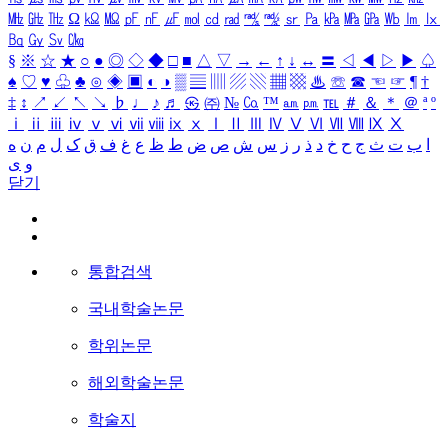
㎒
㎓
㎔
Ω
㏀
㏁
㎊
㎋
㎌
㏖
㏅
㎭
㎮
㎯
㏛
㎩
㎪
㎫
㎬
㏝
㏐
㏓
㏃
㏉
㏜
㏆
§
※
☆
★
○
●
◎
◇
◆
□
■
△
▽
→
←
↑
↓
↔
〓
◁
◀
▷
▶
♤
♠
♡
♥
♧
♣
⊙
◈
▣
◐
◑
▒
▤
▥
▨
▧
▦
▩
♨
☏
☎
☜
☞
¶
†
‡
↕
↗
↙
↖
↘
♭
♩
♪
♬
㉿
㈜
№
㏇
™
㏂
㏘
℡
＃
＆
＊
＠
ª
º
ⅰ
ⅱ
ⅲ
ⅳ
ⅴ
ⅵ
ⅶ
ⅷ
ⅸ
ⅹ
Ⅰ
Ⅱ
Ⅲ
Ⅳ
Ⅴ
Ⅵ
Ⅶ
Ⅷ
Ⅸ
Ⅹ
ا
ب
ت
ث
ج
ح
خ
د
ذ
ر
ز
س
ش
ص
ض
ط
ظ
ع
غ
ف
ق
ک
ل
م
ن
ه
و
ی
닫기
통합검색
국내학술논문
학위논문
해외학술논문
학술지