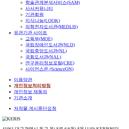
학술관계분석서비스(SAM)
사서커뮤니티
기관회원
지식나눔(LOOK)
의학전자도서관(MEDLIS)
유관기관 사이트
교육부(MOE)
국립장애인도서관(NLD)
국립중앙도서관(NL)
국회도서관(NAL)
연구윤리정보포털(CRE)
사이언스온 (ScienceON)
이용약관
개인정보처리방침
개인정보 재동의
기관소개
저작물 게시중단요청
41061 대구광역시 동구 동내로 64(동내동1119) KERIS빌딩