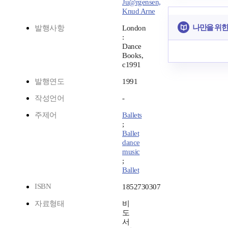
Ju@rgensen,
Knud Arne
나만을 위한
발행사항
London
:
Dance
Books,
c1991
발행연도
1991
작성언어
-
주제어
Ballets
;
Ballet
dance
music
;
Ballet
ISBN
1852730307
자료형태
비
도
서