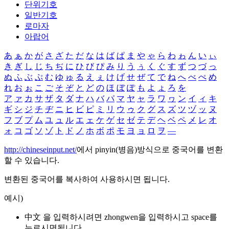
단위기호
일반기호
로마자
아랍어
あ
ぁ
か
が
さ
ざ
た
だ
な
は
ば
ぱ
ま
や
ゃ
ら
わ
ゎ
ん
い
ぃ
き
ぎ
し
じ
ち
ぢ
に
ひ
び
ぴ
み
り
う
ぅ
く
ぐ
す
ず
つ
づ
っ
ぬ
ふ
ぶ
ぷ
む
ゆ
ゅ
る
え
ぇ
け
げ
せ
ぜ
て
で
ね
へ
べ
ぺ
め
れ
お
ぉ
こ
ご
そ
ぞ
と
ど
の
ほ
ぼ
ぽ
も
よ
ょ
ろ
を
ア
ァ
カ
サ
ザ
タ
ダ
ナ
ハ
バ
パ
マ
ヤ
ャ
ラ
ワ
ヮ
ン
イ
ィ
キ
ギ
シ
ジ
チ
ヂ
ニ
ヒ
ビ
ピ
ミ
リ
ウ
ゥ
ク
グ
ス
ズ
ツ
ヅ
ッ
ヌ
フ
ブ
プ
ム
ユ
ュ
ル
エ
ェ
ケ
ゲ
セ
ゼ
テ
デ
ヘ
ベ
ペ
メ
レ
オ
ォ
コ
ゴ
ソ
ゾ
ト
ド
ノ
ホ
ボ
ポ
モ
ヨ
ョ
ロ
ヲ
―
http://chineseinput.net/
에서 pinyin(병음)방식으로 중국어를 변환
할 수 있습니다.
변환된 중국어를 복사하여 사용하시면 됩니다.
예시)
中文 을 입력하시려면
zhongwen
을 입력하시고 space를
누르시면됩니다.