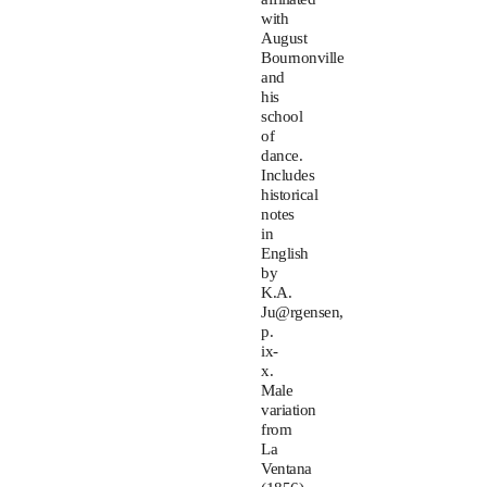
with
August
Bournonville
and
his
school
of
dance.
Includes
historical
notes
in
English
by
K.A.
Ju@rgensen,
p.
ix-
x.
Male
variation
from
La
Ventana