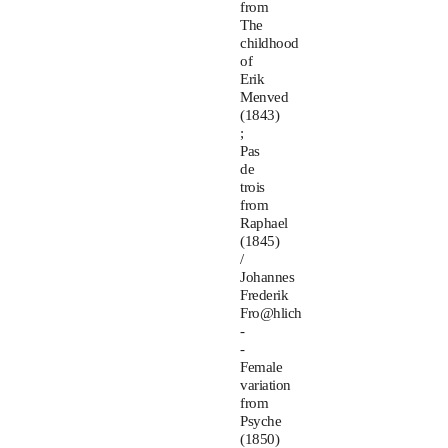
from
The
childhood
of
Erik
Menved
(1843)
;
Pas
de
trois
from
Raphael
(1845)
/
Johannes
Frederik
Fro@hlich
-
-
Female
variation
from
Psyche
(1850)