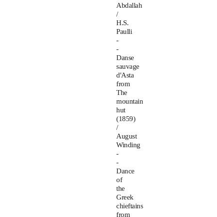
Abdallah
/
H.S.
Paulli
-
-
Danse
sauvage
d'Asta
from
The
mountain
hut
(1859)
/
August
Winding
-
-
Dance
of
the
Greek
chieftains
from