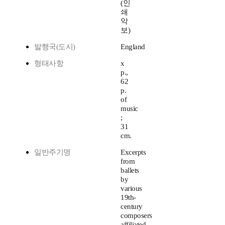
(인
쇄
악
보)
발행국(도시)
England
형태사항
x
p.,
62
p.
of
music
;
31
cm.
일반주기명
Excerpts
from
ballets
by
various
19th-
century
composers
affiliated