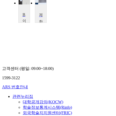
Ballet Bollet
제작실습(1)
이
한
화
양
여
대
자
학
대
교
학
고
교
현
김
정
인
희
고객센터 (평일: 09:00~18:00)
1599-3122
ARS 번호안내
관련누리집
대학공개강의(KOCW)
학술정보통계시스템(Rinfo)
외국학술지지원센터(FRIC)