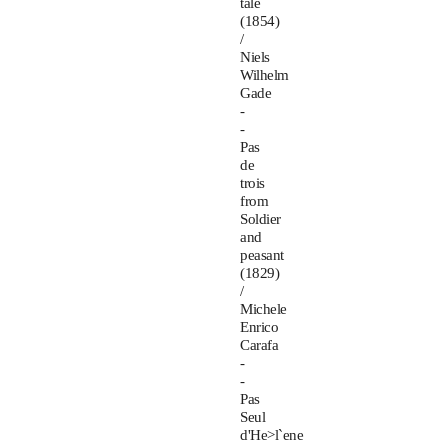
tale
(1854)
/
Niels
Wilhelm
Gade
-
-
Pas
de
trois
from
Soldier
and
peasant
(1829)
/
Michele
Enrico
Carafa
-
-
Pas
Seul
d'He>l`ene