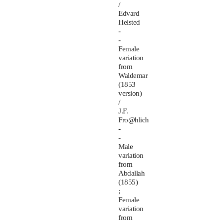
/
Edvard
Helsted
-
-
Female
variation
from
Waldemar
(1853
version)
/
J.F.
Fro@hlich
-
-
Male
variation
from
Abdallah
(1855)
;
Female
variation
from