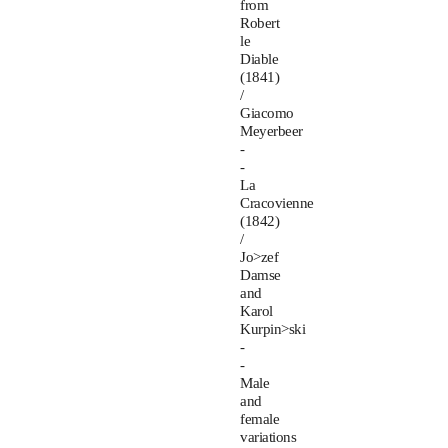
from
Robert
le
Diable
(1841)
/
Giacomo
Meyerbeer
-
-
La
Cracovienne
(1842)
/
Jo>zef
Damse
and
Karol
Kurpin>ski
-
-
Male
and
female
variations