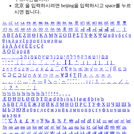
北京 을 입력하시려면
beijing
을 입력하시고 space를 누르
시면 됩니다.
ㅥ
ㅦ
ㅧ
ㅨ
ㅩ
ㅪ
ㅫ
ㅬ
ㅭ
ㅮ
ㅯ
ㅰ
ㅱ
ㅲ
ㅳ
ㅴ
ㅵ
ㅶ
ㅷ
ㅸ
ㅹ
ㅺ
ㅻ
ㅼ
ㅽ
ㅾ
ㅿ
ㆀ
ㆁ
ㆂ
ㆃ
ㆄ
ㆅ
ㆆ
ㆇ
ㆈ
ㆉ
ㆊ
ㆋ
ㆌ
ㆍ
ㆎ
Α
Β
Γ
Δ
Ε
Ζ
Η
Θ
Ι
Κ
Λ
Μ
Ν
Ξ
Ο
Π
Ρ
Σ
Τ
Υ
Φ
Χ
Ψ
Ω
α
β
γ
δ
ε
ζ
η
θ
ι
κ
λ
μ
ν
ξ
ο
π
ρ
σ
τ
υ
φ
χ
ψ
ω
á
à
Á
À
é
è
É
È
ç
Ç
ê
Ä
Ö
Ü
ä
ö
ü
ß
ְ
ֳ
ֲ
ֱ
ָ
ַ
ֵ
ֶ
ִ
ֹ
ּ
ֻ
ׂ
ׁ
ּ
ב
ה
נ
מ
צ
ת
ץ
ש
ד
ג
כ
ע
י
ח
ל
ך
ף
ק
ר
א
ט
ו
ן
ם
פ
‘
’
“
”
〔
〕
〈
〉
「
」
『
』
【
】
＂
（
）
［
］
｛
｝
±
×
÷
≠
≤
≥
∞
∴
♂
♀
∠
⊥
⌒
∂
∇
≡
≒
≪
≫
√
∽
∝
∵
∫
∬
∈
∋
⊆
⊇
⊂
⊃
∪
∩
∧
∨
￢
⇒
⇔
∀
∃
∮
∑
∏
＋
－
＜
＝
＞
、
。
·
‥
…
¨
〃
―
∥
＼
∼
´
～
ˇ
˘
˝
˚
˙
¸
˛
¡
¿
ː
！
＇
，
．
／
：
；
？
＾
＿
｀
｜
½
⅓
⅔
¼
¾
⅛
⅜
⅝
⅞
¹
²
³
⁴
ⁿ
₁
₂
₃
₄
Æ
Ð
Ħ
Ĳ
Ł
Ø
Œ
Þ
Ŧ
Ŋ
æ
đ
ð
ħ
ı
ĳ
ĸ
ŀ
ł
ø
œ
ß
þ
ŧ
ŋ
ŉ
А
Б
В
Г
Д
Е
Ё
Ж
З
И
Й
К
Л
М
Н
О
П
Р
С
Т
У
Ф
Х
Ц
Ч
Ш
Щ
Ъ
Ы
Ь
Э
Ю
Я
а
б
в
г
д
е
ё
ж
з
и
й
к
л
м
н
о
п
р
с
т
у
ф
х
ц
ч
ш
щ
ъ
ы
ь
э
ю
я
′
″
℃
Å
￠
￡
￥
¤
℉
‰
＄
％
Ｆ
￦
㎕
㎖
㎗
ℓ
㎘
㏄
㎣
㎤
㎥
㎦
㎙
㎚
㎛
㎜
㎝
㎞
㎟
㎠
㎡
㎢
㏊
㎍
㎎
㎏
㏏
㎈
㎉
㏈
㎧
㎨
㎰
㎱
㎲
㎳
㎴
㎵
㎶
㎷
㎸
㎹
㎀
㎁
㎂
㎃
㎄
㎺
㎻
㎽
㎾
㎿
㎐
㎑