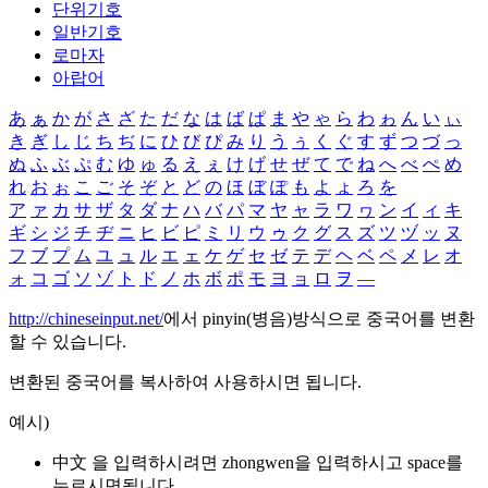
단위기호
일반기호
로마자
아랍어
あ
ぁ
か
が
さ
ざ
た
だ
な
は
ば
ぱ
ま
や
ゃ
ら
わ
ゎ
ん
い
ぃ
き
ぎ
し
じ
ち
ぢ
に
ひ
び
ぴ
み
り
う
ぅ
く
ぐ
す
ず
つ
づ
っ
ぬ
ふ
ぶ
ぷ
む
ゆ
ゅ
る
え
ぇ
け
げ
せ
ぜ
て
で
ね
へ
べ
ぺ
め
れ
お
ぉ
こ
ご
そ
ぞ
と
ど
の
ほ
ぼ
ぽ
も
よ
ょ
ろ
を
ア
ァ
カ
サ
ザ
タ
ダ
ナ
ハ
バ
パ
マ
ヤ
ャ
ラ
ワ
ヮ
ン
イ
ィ
キ
ギ
シ
ジ
チ
ヂ
ニ
ヒ
ビ
ピ
ミ
リ
ウ
ゥ
ク
グ
ス
ズ
ツ
ヅ
ッ
ヌ
フ
ブ
プ
ム
ユ
ュ
ル
エ
ェ
ケ
ゲ
セ
ゼ
テ
デ
ヘ
ベ
ペ
メ
レ
オ
ォ
コ
ゴ
ソ
ゾ
ト
ド
ノ
ホ
ボ
ポ
モ
ヨ
ョ
ロ
ヲ
―
http://chineseinput.net/
에서 pinyin(병음)방식으로 중국어를 변환
할 수 있습니다.
변환된 중국어를 복사하여 사용하시면 됩니다.
예시)
中文 을 입력하시려면
zhongwen
을 입력하시고 space를
누르시면됩니다.