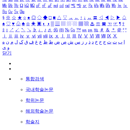
㎒
㎓
㎔
Ω
㏀
㏁
㎊
㎋
㎌
㏖
㏅
㎭
㎮
㎯
㏛
㎩
㎪
㎫
㎬
㏝
㏐
㏓
㏃
㏉
㏜
㏆
§
※
☆
★
○
●
◎
◇
◆
□
■
△
▽
→
←
↑
↓
↔
〓
◁
◀
▷
▶
♤
♠
♡
♥
♧
♣
⊙
◈
▣
◐
◑
▒
▤
▥
▨
▧
▦
▩
♨
☏
☎
☜
☞
¶
†
‡
↕
↗
↙
↖
↘
♭
♩
♪
♬
㉿
㈜
№
㏇
™
㏂
㏘
℡
＃
＆
＊
＠
ª
º
ⅰ
ⅱ
ⅲ
ⅳ
ⅴ
ⅵ
ⅶ
ⅷ
ⅸ
ⅹ
Ⅰ
Ⅱ
Ⅲ
Ⅳ
Ⅴ
Ⅵ
Ⅶ
Ⅷ
Ⅸ
Ⅹ
ا
ب
ت
ث
ج
ح
خ
د
ذ
ر
ز
س
ش
ص
ض
ط
ظ
ع
غ
ف
ق
ک
ل
م
ن
ه
و
ی
닫기
통합검색
국내학술논문
학위논문
해외학술논문
학술지