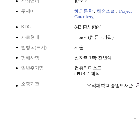
작성언어
한국어
주제어
해외문학
;
해외소설
;
Project
;
Gutenberg
KDC
843 판사항(4)
자료형태
비도서(컴퓨터파일)
발행국(도시)
서울
형태사항
전자책 1책: 천연색.
일반주기명
컴퓨터디스크
ePUB로 제작
소장기관
우석대학교 중앙도서관