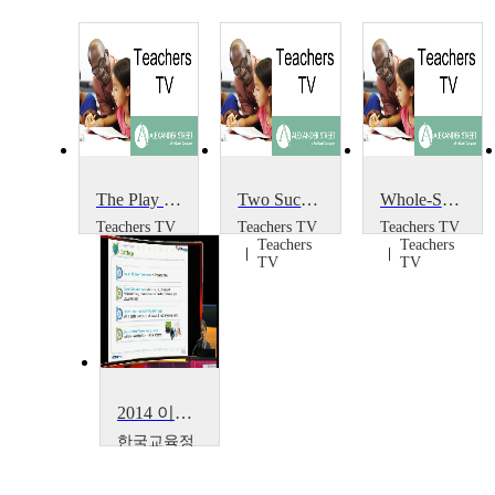
The Play Project
Two Successful Projects
Whole-School Portrait Project
Teachers TV
Teachers TV
Teachers TV
Teachers
Teachers
Teachers
TV
TV
TV
2014 이러닝 국제 콘퍼런스 : What is the Lessons from Education Support Project~
한국교육정
보진흥협회
Boseon,