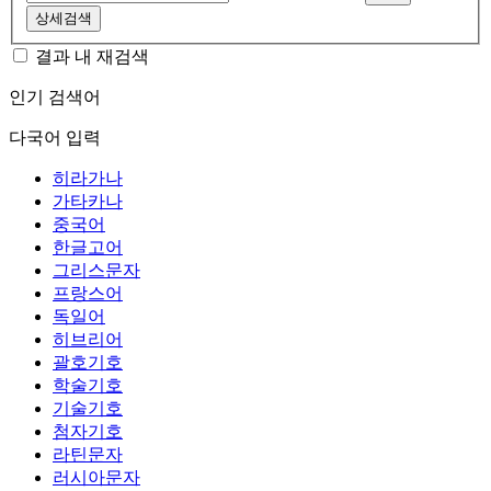
상세검색
결과 내 재검색
인기 검색어
다국어 입력
히라가나
가타카나
중국어
한글고어
그리스문자
프랑스어
독일어
히브리어
괄호기호
학술기호
기술기호
첨자기호
라틴문자
러시아문자