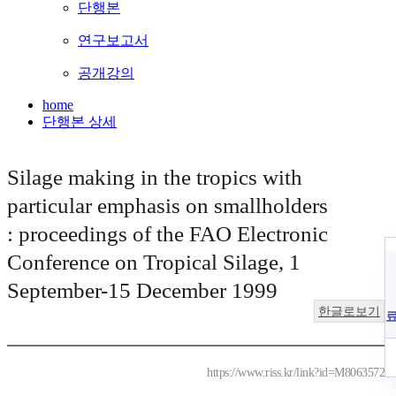
단행본
연구보고서
공개강의
home
단행본 상세
Silage making in the tropics with
particular emphasis on smallholders
: proceedings of the FAO Electronic
Conference on Tropical Silage, 1
September-15 December 1999
한글로보기
https://www.riss.kr/link?id=M8063572