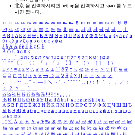
北京 을 입력하시려면
beijing
을 입력하시고 space를 누르
시면 됩니다.
ㅥ
ㅦ
ㅧ
ㅨ
ㅩ
ㅪ
ㅫ
ㅬ
ㅭ
ㅮ
ㅯ
ㅰ
ㅱ
ㅲ
ㅳ
ㅴ
ㅵ
ㅶ
ㅷ
ㅸ
ㅹ
ㅺ
ㅻ
ㅼ
ㅽ
ㅾ
ㅿ
ㆀ
ㆁ
ㆂ
ㆃ
ㆄ
ㆅ
ㆆ
ㆇ
ㆈ
ㆉ
ㆊ
ㆋ
ㆌ
ㆍ
ㆎ
Α
Β
Γ
Δ
Ε
Ζ
Η
Θ
Ι
Κ
Λ
Μ
Ν
Ξ
Ο
Π
Ρ
Σ
Τ
Υ
Φ
Χ
Ψ
Ω
α
β
γ
δ
ε
ζ
η
θ
ι
κ
λ
μ
ν
ξ
ο
π
ρ
σ
τ
υ
φ
χ
ψ
ω
á
à
Á
À
é
è
É
È
ç
Ç
ê
Ä
Ö
Ü
ä
ö
ü
ß
ְ
ֳ
ֲ
ֱ
ָ
ַ
ֵ
ֶ
ִ
ֹ
ּ
ֻ
ׂ
ׁ
ּ
ב
ה
נ
מ
צ
ת
ץ
ש
ד
ג
כ
ע
י
ח
ל
ך
ף
ק
ר
א
ט
ו
ן
ם
פ
‘
’
“
”
〔
〕
〈
〉
「
」
『
』
【
】
＂
（
）
［
］
｛
｝
±
×
÷
≠
≤
≥
∞
∴
♂
♀
∠
⊥
⌒
∂
∇
≡
≒
≪
≫
√
∽
∝
∵
∫
∬
∈
∋
⊆
⊇
⊂
⊃
∪
∩
∧
∨
￢
⇒
⇔
∀
∃
∮
∑
∏
＋
－
＜
＝
＞
、
。
·
‥
…
¨
〃
―
∥
＼
∼
´
～
ˇ
˘
˝
˚
˙
¸
˛
¡
¿
ː
！
＇
，
．
／
：
；
？
＾
＿
｀
｜
½
⅓
⅔
¼
¾
⅛
⅜
⅝
⅞
¹
²
³
⁴
ⁿ
₁
₂
₃
₄
Æ
Ð
Ħ
Ĳ
Ł
Ø
Œ
Þ
Ŧ
Ŋ
æ
đ
ð
ħ
ı
ĳ
ĸ
ŀ
ł
ø
œ
ß
þ
ŧ
ŋ
ŉ
А
Б
В
Г
Д
Е
Ё
Ж
З
И
Й
К
Л
М
Н
О
П
Р
С
Т
У
Ф
Х
Ц
Ч
Ш
Щ
Ъ
Ы
Ь
Э
Ю
Я
а
б
в
г
д
е
ё
ж
з
и
й
к
л
м
н
о
п
р
с
т
у
ф
х
ц
ч
ш
щ
ъ
ы
ь
э
ю
я
′
″
℃
Å
￠
￡
￥
¤
℉
‰
＄
％
Ｆ
￦
㎕
㎖
㎗
ℓ
㎘
㏄
㎣
㎤
㎥
㎦
㎙
㎚
㎛
㎜
㎝
㎞
㎟
㎠
㎡
㎢
㏊
㎍
㎎
㎏
㏏
㎈
㎉
㏈
㎧
㎨
㎰
㎱
㎲
㎳
㎴
㎵
㎶
㎷
㎸
㎹
㎀
㎁
㎂
㎃
㎄
㎺
㎻
㎽
㎾
㎿
㎐
㎑