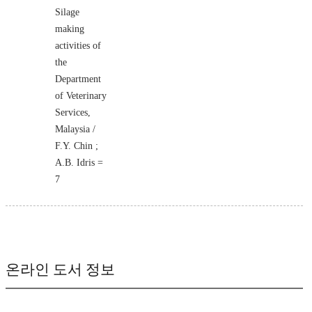
Silage
making
activities of
the
Department
of Veterinary
Services,
Malaysia /
F.Y. Chin ;
A.B. Idris =
7
온라인 도서 정보