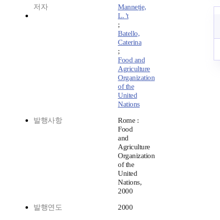
저자
Mannetje,
L. 't
;
Batello,
Caterina
;
Food and
Agriculture
Organization
of the
United
Nations
발행사항
Rome :
Food
and
Agriculture
Organization
of the
United
Nations,
2000
발행연도
2000