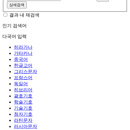
상세검색
결과 내 재검색
인기 검색어
다국어 입력
히라가나
가타카나
중국어
한글고어
그리스문자
프랑스어
독일어
히브리어
괄호기호
학술기호
기술기호
첨자기호
라틴문자
러시아문자