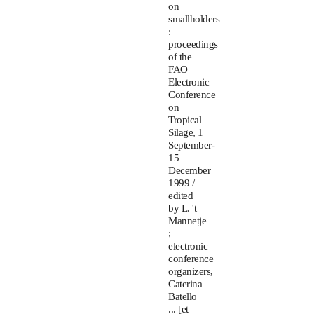
on
smallholders
:
proceedings
of the
FAO
Electronic
Conference
on
Tropical
Silage, 1
September-
15
December
1999 /
edited
by L. 't
Mannetje
;
electronic
conference
organizers,
Caterina
Batello
... [et