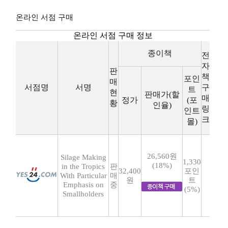
온라인 서점 구매
온라인 서점 구매 정보
종이책
전
자
판
책
포인
매
서점명
서명
구
트
현
판매가(할
매
정가
(포
황
인율)
링
인트
크
몰)
26,560원
Silage Making
1,330
(18%)
in the Tropics
판
32,400
포인
With Particular
매
원
트
Emphasis on
중
(5%)
Smallholders