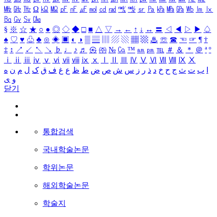
㎒
㎓
㎔
Ω
㏀
㏁
㎊
㎋
㎌
㏖
㏅
㎭
㎮
㎯
㏛
㎩
㎪
㎫
㎬
㏝
㏐
㏓
㏃
㏉
㏜
㏆
§
※
☆
★
○
●
◎
◇
◆
□
■
△
▽
→
←
↑
↓
↔
〓
◁
◀
▷
▶
♤
♠
♡
♥
♧
♣
⊙
◈
▣
◐
◑
▒
▤
▥
▨
▧
▦
▩
♨
☏
☎
☜
☞
¶
†
‡
↕
↗
↙
↖
↘
♭
♩
♪
♬
㉿
㈜
№
㏇
™
㏂
㏘
℡
＃
＆
＊
＠
ª
º
ⅰ
ⅱ
ⅲ
ⅳ
ⅴ
ⅵ
ⅶ
ⅷ
ⅸ
ⅹ
Ⅰ
Ⅱ
Ⅲ
Ⅳ
Ⅴ
Ⅵ
Ⅶ
Ⅷ
Ⅸ
Ⅹ
ا
ب
ت
ث
ج
ح
خ
د
ذ
ر
ز
س
ش
ص
ض
ط
ظ
ع
غ
ف
ق
ک
ل
م
ن
ه
و
ی
닫기
통합검색
국내학술논문
학위논문
해외학술논문
학술지