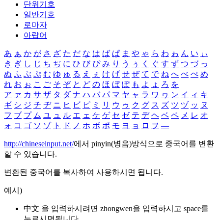
단위기호
일반기호
로마자
아랍어
あ
ぁ
か
が
さ
ざ
た
だ
な
は
ば
ぱ
ま
や
ゃ
ら
わ
ゎ
ん
い
ぃ
き
ぎ
し
じ
ち
ぢ
に
ひ
び
ぴ
み
り
う
ぅ
く
ぐ
す
ず
つ
づ
っ
ぬ
ふ
ぶ
ぷ
む
ゆ
ゅ
る
え
ぇ
け
げ
せ
ぜ
て
で
ね
へ
べ
ぺ
め
れ
お
ぉ
こ
ご
そ
ぞ
と
ど
の
ほ
ぼ
ぽ
も
よ
ょ
ろ
を
ア
ァ
カ
サ
ザ
タ
ダ
ナ
ハ
バ
パ
マ
ヤ
ャ
ラ
ワ
ヮ
ン
イ
ィ
キ
ギ
シ
ジ
チ
ヂ
ニ
ヒ
ビ
ピ
ミ
リ
ウ
ゥ
ク
グ
ス
ズ
ツ
ヅ
ッ
ヌ
フ
ブ
プ
ム
ユ
ュ
ル
エ
ェ
ケ
ゲ
セ
ゼ
テ
デ
ヘ
ベ
ペ
メ
レ
オ
ォ
コ
ゴ
ソ
ゾ
ト
ド
ノ
ホ
ボ
ポ
モ
ヨ
ョ
ロ
ヲ
―
http://chineseinput.net/
에서 pinyin(병음)방식으로 중국어를 변환
할 수 있습니다.
변환된 중국어를 복사하여 사용하시면 됩니다.
예시)
中文 을 입력하시려면
zhongwen
을 입력하시고 space를
누르시면됩니다.