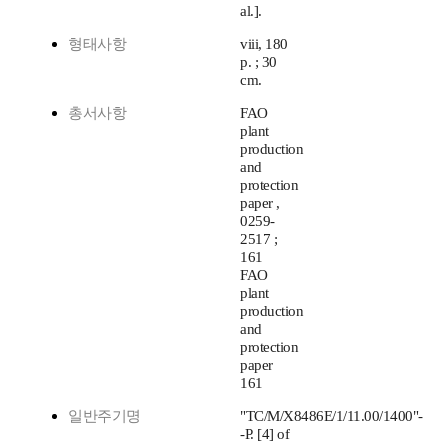
al.].
형태사항
viii, 180
p. ; 30
cm.
총서사항
FAO
plant
production
and
protection
paper ,
0259-
2517 ;
161
FAO
plant
production
and
protection
paper
161
일반주기명
"TC/M/X8486E/1/11.00/1400"-
-P. [4] of