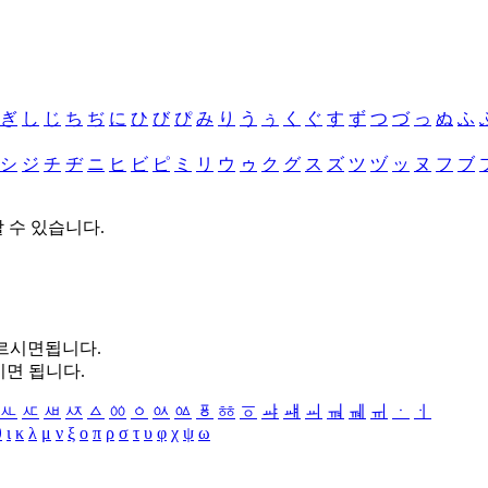
ぎ
し
じ
ち
ぢ
に
ひ
び
ぴ
み
り
う
ぅ
く
ぐ
す
ず
つ
づ
っ
ぬ
ふ
シ
ジ
チ
ヂ
ニ
ヒ
ビ
ピ
ミ
リ
ウ
ゥ
ク
グ
ス
ズ
ツ
ヅ
ッ
ヌ
フ
ブ
할 수 있습니다.
누르시면됩니다.
시면 됩니다.
ㅻ
ㅼ
ㅽ
ㅾ
ㅿ
ㆀ
ㆁ
ㆂ
ㆃ
ㆄ
ㆅ
ㆆ
ㆇ
ㆈ
ㆉ
ㆊ
ㆋ
ㆌ
ㆍ
ㆎ
θ
ι
κ
λ
μ
ν
ξ
ο
π
ρ
σ
τ
υ
φ
χ
ψ
ω