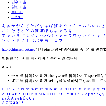
단위기호
일반기호
로마자
아랍어
あ
ぁ
か
が
さ
ざ
た
だ
な
は
ば
ぱ
ま
や
ゃ
ら
わ
ゎ
ん
い
ぃ
き
こ
ご
そ
ぞ
と
ど
の
ほ
ぼ
ぽ
も
よ
ょ
ろ
を
ア
ァ
カ
サ
ザ
タ
ダ
ナ
ハ
バ
パ
マ
ヤ
ャ
ラ
ワ
ヮ
ン
イ
ィ
キ
ギ
ソ
ゾ
ト
ド
ノ
ホ
ボ
ポ
モ
ヨ
ョ
ロ
ヲ
―
http://chineseinput.net/
에서 pinyin(병음)방식으로 중국어를 변환
변환된 중국어를 복사하여 사용하시면 됩니다.
예시)
中文 을 입력하시려면
zhongwen
을 입력하시고 space를
北京 을 입력하시려면
beijing
을 입력하시고 space를 누르
ㅥ
ㅦ
ㅧ
ㅨ
ㅩ
ㅪ
ㅫ
ㅬ
ㅭ
ㅮ
ㅯ
ㅰ
ㅱ
ㅲ
ㅳ
ㅴ
ㅵ
ㅶ
ㅷ
ㅸ
ㅹ
ㅺ
Α
Β
Γ
Δ
Ε
Ζ
Η
Θ
Ι
Κ
Λ
Μ
Ν
Ξ
Ο
Π
Ρ
Σ
Τ
Υ
Φ
Χ
Ψ
Ω
α
β
γ
δ
ε
ζ
η
á
à
Á
À
é
è
É
È
ç
Ç
ê
Ä
Ö
Ü
ä
ö
ü
ß