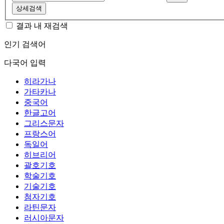
상세검색
결과 내 재검색
인기 검색어
다국어 입력
히라가나
가타카나
중국어
한글고어
그리스문자
프랑스어
독일어
히브리어
괄호기호
학술기호
기술기호
첨자기호
라틴문자
러시아문자