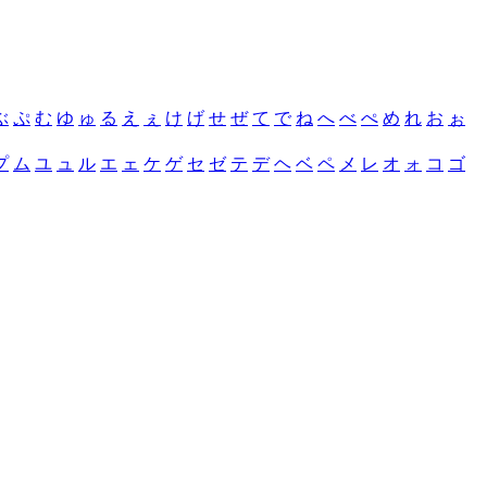
ぶ
ぷ
む
ゆ
ゅ
る
え
ぇ
け
げ
せ
ぜ
て
で
ね
へ
べ
ぺ
め
れ
お
ぉ
プ
ム
ユ
ュ
ル
エ
ェ
ケ
ゲ
セ
ゼ
テ
デ
ヘ
ベ
ペ
メ
レ
オ
ォ
コ
ゴ