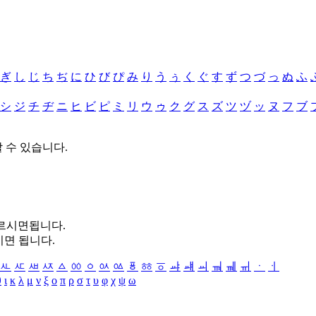
ぎ
し
じ
ち
ぢ
に
ひ
び
ぴ
み
り
う
ぅ
く
ぐ
す
ず
つ
づ
っ
ぬ
ふ
シ
ジ
チ
ヂ
ニ
ヒ
ビ
ピ
ミ
リ
ウ
ゥ
ク
グ
ス
ズ
ツ
ヅ
ッ
ヌ
フ
ブ
할 수 있습니다.
누르시면됩니다.
시면 됩니다.
ㅻ
ㅼ
ㅽ
ㅾ
ㅿ
ㆀ
ㆁ
ㆂ
ㆃ
ㆄ
ㆅ
ㆆ
ㆇ
ㆈ
ㆉ
ㆊ
ㆋ
ㆌ
ㆍ
ㆎ
θ
ι
κ
λ
μ
ν
ξ
ο
π
ρ
σ
τ
υ
φ
χ
ψ
ω