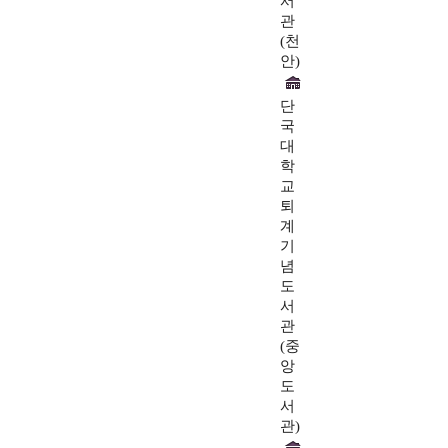
서
관
(천
안)
단
국
대
학
교
퇴
계
기
념
도
서
관
(중
앙
도
서
관)