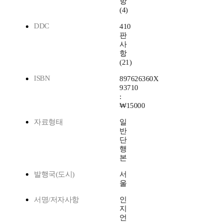
항
(4)
DDC
410
판
사
항
(21)
ISBN
897626360X
93710
:
₩15000
자료형태
일
반
단
행
본
발행국(도시)
서
울
서명/저자사항
인
지
언