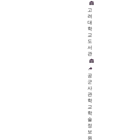
고
려
대
학
교
도
서
관
공
군
사
관
학
교
학
술
정
보
원