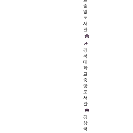
중
앙
도
서
관
경
북
대
학
교
중
앙
도
서
관
경
상
국