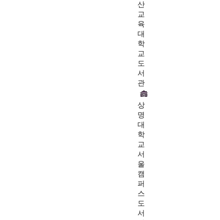
산
교
육
대
학
교
도
서
관
상
명
대
학
교
서
울
캠
퍼
스
도
서