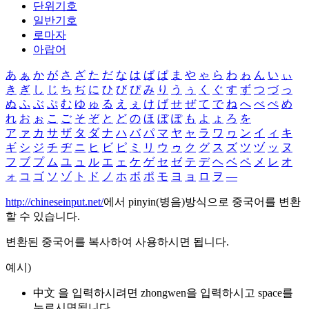
단위기호
일반기호
로마자
아랍어
あ
ぁ
か
が
さ
ざ
た
だ
な
は
ば
ぱ
ま
や
ゃ
ら
わ
ゎ
ん
い
ぃ
き
ぎ
し
じ
ち
ぢ
に
ひ
び
ぴ
み
り
う
ぅ
く
ぐ
す
ず
つ
づ
っ
ぬ
ふ
ぶ
ぷ
む
ゆ
ゅ
る
え
ぇ
け
げ
せ
ぜ
て
で
ね
へ
べ
ぺ
め
れ
お
ぉ
こ
ご
そ
ぞ
と
ど
の
ほ
ぼ
ぽ
も
よ
ょ
ろ
を
ア
ァ
カ
サ
ザ
タ
ダ
ナ
ハ
バ
パ
マ
ヤ
ャ
ラ
ワ
ヮ
ン
イ
ィ
キ
ギ
シ
ジ
チ
ヂ
ニ
ヒ
ビ
ピ
ミ
リ
ウ
ゥ
ク
グ
ス
ズ
ツ
ヅ
ッ
ヌ
フ
ブ
プ
ム
ユ
ュ
ル
エ
ェ
ケ
ゲ
セ
ゼ
テ
デ
ヘ
ベ
ペ
メ
レ
オ
ォ
コ
ゴ
ソ
ゾ
ト
ド
ノ
ホ
ボ
ポ
モ
ヨ
ョ
ロ
ヲ
―
http://chineseinput.net/
에서 pinyin(병음)방식으로 중국어를 변환
할 수 있습니다.
변환된 중국어를 복사하여 사용하시면 됩니다.
예시)
中文 을 입력하시려면
zhongwen
을 입력하시고 space를
누르시면됩니다.