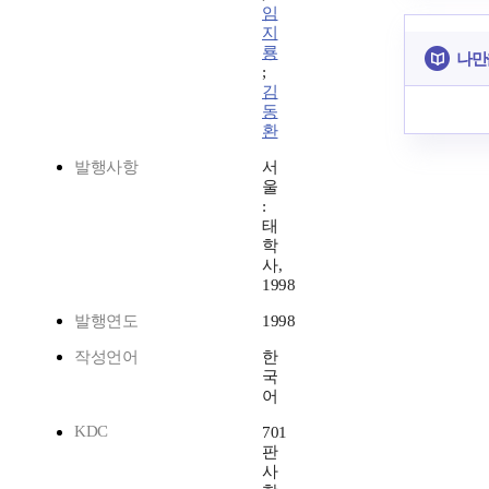
임
지
룡
나만
;
김
동
환
발행사항
서
울
:
태
학
사,
1998
발행연도
1998
작성언어
한
국
어
KDC
701
판
사