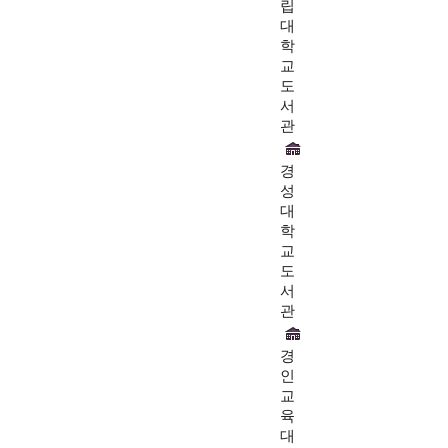
립
대
학
교
도
서
관
경
성
대
학
교
도
서
관
경
인
교
육
대