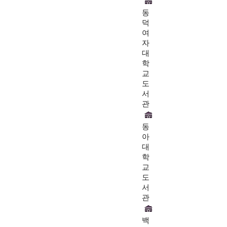
동
덕
여
자
대
학
교
도
서
관
동
아
대
학
교
도
서
관
백