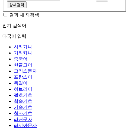
상세검색
결과 내 재검색
인기 검색어
다국어 입력
히라가나
가타카나
중국어
한글고어
그리스문자
프랑스어
독일어
히브리어
괄호기호
학술기호
기술기호
첨자기호
라틴문자
러시아문자