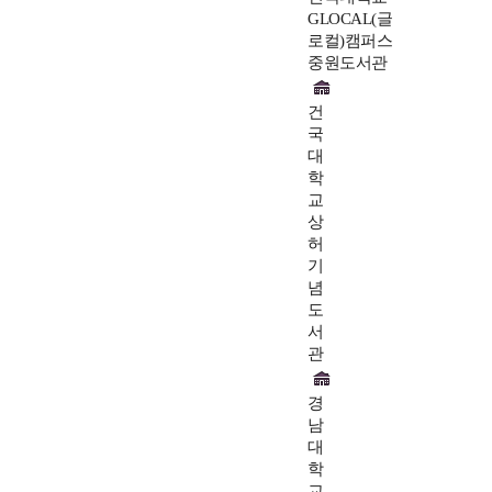
GLOCAL(글
로컬)캠퍼스
중원도서관
건
국
대
학
교
상
허
기
념
도
서
관
경
남
대
학
교