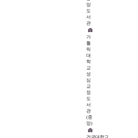
앙
도
서
관
가
톨
릭
대
학
교
성
심
교
정
도
서
관
(중
앙)
건국대학교