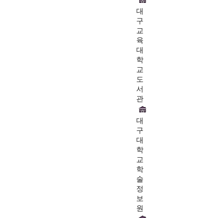
대
구
교
육
대
학
교
도
서
관
대
구
대
학
교
학
술
정
보
원