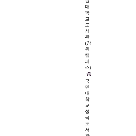
원
대
학
교
도
서
관
(창
원
캠
퍼
스)
국
민
대
학
교
성
곡
도
서
관