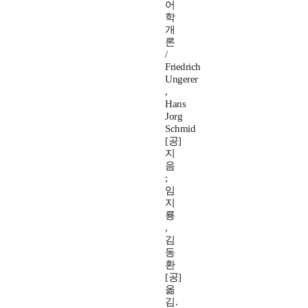
어
학
개
론
/
Friedrich
Ungerer
,
Hans
Jorg
Schmid
[공]
지
음
;
임
지
룡
,
김
동
환
[공]
옮
김.