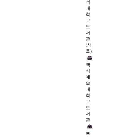
석
대
학
교
도
서
관
(서
울)
백
석
예
술
대
학
교
도
서
관
부