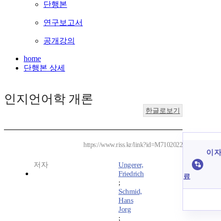
단행본
연구보고서
공개강의
home
단행본 상세
인지언어학 개론
한글로보기
https://www.riss.kr/link?id=M7102022
이 자
저자
Ungerer,
Friedrich
료
;
Schmid,
Hans
Jorg
;