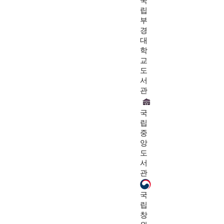
국
립
부
경
대
학
교
도
서
관
국
립
중
앙
도
서
관
국
립
창