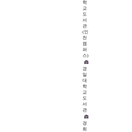
학
교
도
서
관
(인
천
캠
퍼
스)
경
일
대
학
교
도
서
관
경
희