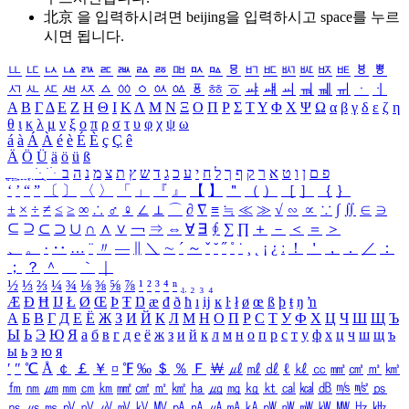
北京 을 입력하시려면
beijing
을 입력하시고 space를 누르
시면 됩니다.
ㅥ
ㅦ
ㅧ
ㅨ
ㅩ
ㅪ
ㅫ
ㅬ
ㅭ
ㅮ
ㅯ
ㅰ
ㅱ
ㅲ
ㅳ
ㅴ
ㅵ
ㅶ
ㅷ
ㅸ
ㅹ
ㅺ
ㅻ
ㅼ
ㅽ
ㅾ
ㅿ
ㆀ
ㆁ
ㆂ
ㆃ
ㆄ
ㆅ
ㆆ
ㆇ
ㆈ
ㆉ
ㆊ
ㆋ
ㆌ
ㆍ
ㆎ
Α
Β
Γ
Δ
Ε
Ζ
Η
Θ
Ι
Κ
Λ
Μ
Ν
Ξ
Ο
Π
Ρ
Σ
Τ
Υ
Φ
Χ
Ψ
Ω
α
β
γ
δ
ε
ζ
η
θ
ι
κ
λ
μ
ν
ξ
ο
π
ρ
σ
τ
υ
φ
χ
ψ
ω
á
à
Á
À
é
è
É
È
ç
Ç
ê
Ä
Ö
Ü
ä
ö
ü
ß
ְ
ֳ
ֲ
ֱ
ָ
ַ
ֵ
ֶ
ִ
ֹ
ּ
ֻ
ׂ
ׁ
ּ
ב
ה
נ
מ
צ
ת
ץ
ש
ד
ג
כ
ע
י
ח
ל
ך
ף
ק
ר
א
ט
ו
ן
ם
פ
‘
’
“
”
〔
〕
〈
〉
「
」
『
』
【
】
＂
（
）
［
］
｛
｝
±
×
÷
≠
≤
≥
∞
∴
♂
♀
∠
⊥
⌒
∂
∇
≡
≒
≪
≫
√
∽
∝
∵
∫
∬
∈
∋
⊆
⊇
⊂
⊃
∪
∩
∧
∨
￢
⇒
⇔
∀
∃
∮
∑
∏
＋
－
＜
＝
＞
、
。
·
‥
…
¨
〃
―
∥
＼
∼
´
～
ˇ
˘
˝
˚
˙
¸
˛
¡
¿
ː
！
＇
，
．
／
：
；
？
＾
＿
｀
｜
½
⅓
⅔
¼
¾
⅛
⅜
⅝
⅞
¹
²
³
⁴
ⁿ
₁
₂
₃
₄
Æ
Ð
Ħ
Ĳ
Ł
Ø
Œ
Þ
Ŧ
Ŋ
æ
đ
ð
ħ
ı
ĳ
ĸ
ŀ
ł
ø
œ
ß
þ
ŧ
ŋ
ŉ
А
Б
В
Г
Д
Е
Ё
Ж
З
И
Й
К
Л
М
Н
О
П
Р
С
Т
У
Ф
Х
Ц
Ч
Ш
Щ
Ъ
Ы
Ь
Э
Ю
Я
а
б
в
г
д
е
ё
ж
з
и
й
к
л
м
н
о
п
р
с
т
у
ф
х
ц
ч
ш
щ
ъ
ы
ь
э
ю
я
′
″
℃
Å
￠
￡
￥
¤
℉
‰
＄
％
Ｆ
￦
㎕
㎖
㎗
ℓ
㎘
㏄
㎣
㎤
㎥
㎦
㎙
㎚
㎛
㎜
㎝
㎞
㎟
㎠
㎡
㎢
㏊
㎍
㎎
㎏
㏏
㎈
㎉
㏈
㎧
㎨
㎰
㎱
㎲
㎳
㎴
㎵
㎶
㎷
㎸
㎹
㎀
㎁
㎂
㎃
㎄
㎺
㎻
㎽
㎾
㎿
㎐
㎑