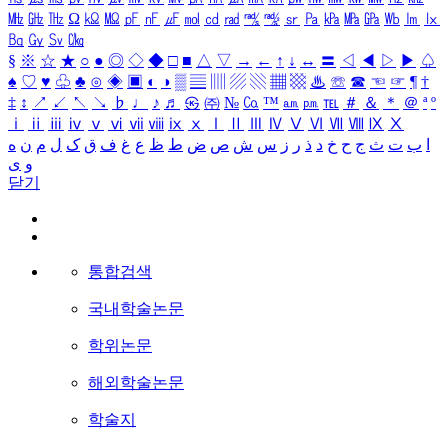
㎒
㎓
㎔
Ω
㏀
㏁
㎊
㎋
㎌
㏖
㏅
㎭
㎮
㎯
㏛
㎩
㎪
㎫
㎬
㏝
㏐
㏓
㏃
㏉
㏜
㏆
§
※
☆
★
○
●
◎
◇
◆
□
■
△
▽
→
←
↑
↓
↔
〓
◁
◀
▷
▶
♤
♠
♡
♥
♧
♣
⊙
◈
▣
◐
◑
▒
▤
▥
▨
▧
▦
▩
♨
☏
☎
☜
☞
¶
†
‡
↕
↗
↙
↖
↘
♭
♩
♪
♬
㉿
㈜
№
㏇
™
㏂
㏘
℡
＃
＆
＊
＠
ª
º
ⅰ
ⅱ
ⅲ
ⅳ
ⅴ
ⅵ
ⅶ
ⅷ
ⅸ
ⅹ
Ⅰ
Ⅱ
Ⅲ
Ⅳ
Ⅴ
Ⅵ
Ⅶ
Ⅷ
Ⅸ
Ⅹ
ا
ب
ت
ث
ج
ح
خ
د
ذ
ر
ز
س
ش
ص
ض
ط
ظ
ع
غ
ف
ق
ک
ل
م
ن
ه
و
ی
닫기
통합검색
국내학술논문
학위논문
해외학술논문
학술지