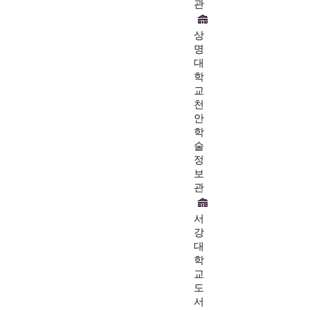
관
상
명
대
학
교
천
안
학
술
정
보
관
서
강
대
학
교
도
서