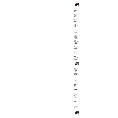
광
운
대
학
교
중
앙
도
서
관
광
주
대
학
교
도
서
관