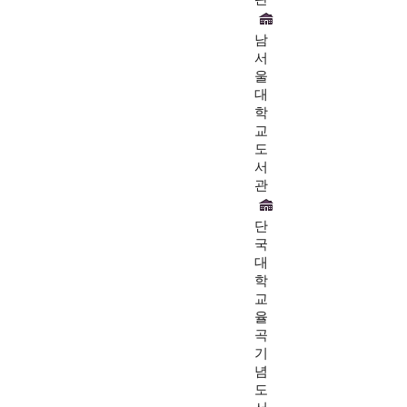
남
서
울
대
학
교
도
서
관
단
국
대
학
교
율
곡
기
념
도