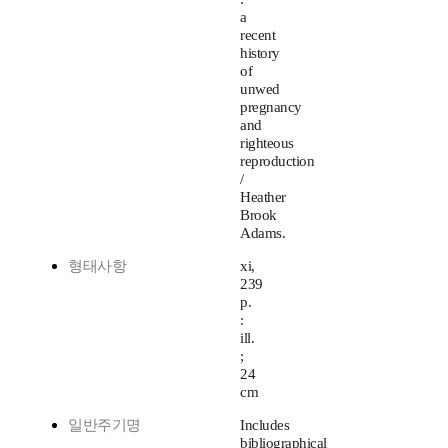
a
recent
history
of
unwed
pregnancy
and
righteous
reproduction
/
Heather
Brook
Adams.
형태사항
xi,
239
p.
:
ill.
;
24
cm
일반주기명
Includes
bibliographical