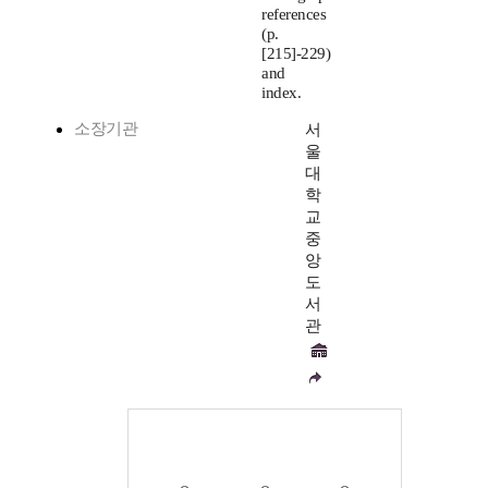
references
(p.
[215]-229)
and
index.
소장기관
서
울
대
학
교
중
앙
도
서
관