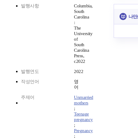
발행사항
Columbia,
South
나만
Carolina
:
The
University
of
South
Carolina
Press,
c2022
발행연도
2022
작성언어
영
어
주제어
Unmarried
mothers
;
Teenage
pregnancy
;
Pregnancy
;