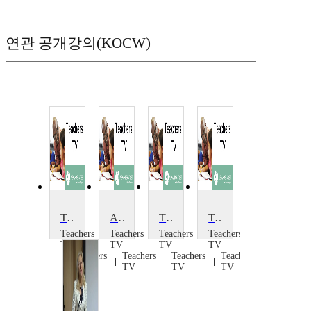
연관 공개강의(KOCW)
Teenage Pregnancy
Abortion Education
Think About the Future: Pregnancy
Teaching Abortion
Teachers
Teachers
Teachers
Teachers
TV
TV
TV
TV
Teachers
Teachers
Teachers
Teachers
TV
TV
TV
TV