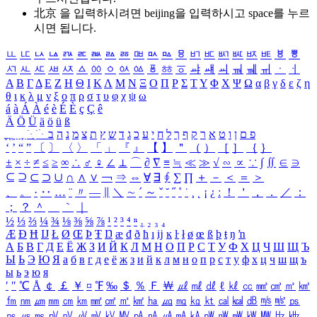
北京 을 입력하시려면
beijing
을 입력하시고 space를 누르
시면 됩니다.
ㅥ
ㅦ
ㅧ
ㅨ
ㅩ
ㅪ
ㅫ
ㅬ
ㅭ
ㅮ
ㅯ
ㅰ
ㅱ
ㅲ
ㅳ
ㅴ
ㅵ
ㅶ
ㅷ
ㅸ
ㅹ
ㅺ
ㅻ
ㅼ
ㅽ
ㅾ
ㅿ
ㆀ
ㆁ
ㆂ
ㆃ
ㆄ
ㆅ
ㆆ
ㆇ
ㆈ
ㆉ
ㆊ
ㆋ
ㆌ
ㆍ
ㆎ
Α
Β
Γ
Δ
Ε
Ζ
Η
Θ
Ι
Κ
Λ
Μ
Ν
Ξ
Ο
Π
Ρ
Σ
Τ
Υ
Φ
Χ
Ψ
Ω
α
β
γ
δ
ε
ζ
η
θ
ι
κ
λ
μ
ν
ξ
ο
π
ρ
σ
τ
υ
φ
χ
ψ
ω
á
à
Á
À
é
è
É
È
ç
Ç
ê
Ä
Ö
Ü
ä
ö
ü
ß
ְ
ֳ
ֲ
ֱ
ָ
ַ
ֵ
ֶ
ִ
ֹ
ּ
ֻ
ׂ
ׁ
ּ
ב
ה
נ
מ
צ
ת
ץ
ש
ד
ג
כ
ע
י
ח
ל
ך
ף
ק
ר
א
ט
ו
ן
ם
פ
‘
’
“
”
〔
〕
〈
〉
「
」
『
』
【
】
＂
（
）
［
］
｛
｝
±
×
÷
≠
≤
≥
∞
∴
♂
♀
∠
⊥
⌒
∂
∇
≡
≒
≪
≫
√
∽
∝
∵
∫
∬
∈
∋
⊆
⊇
⊂
⊃
∪
∩
∧
∨
￢
⇒
⇔
∀
∃
∮
∑
∏
＋
－
＜
＝
＞
、
。
·
‥
…
¨
〃
―
∥
＼
∼
´
～
ˇ
˘
˝
˚
˙
¸
˛
¡
¿
ː
！
＇
，
．
／
：
；
？
＾
＿
｀
｜
½
⅓
⅔
¼
¾
⅛
⅜
⅝
⅞
¹
²
³
⁴
ⁿ
₁
₂
₃
₄
Æ
Ð
Ħ
Ĳ
Ł
Ø
Œ
Þ
Ŧ
Ŋ
æ
đ
ð
ħ
ı
ĳ
ĸ
ŀ
ł
ø
œ
ß
þ
ŧ
ŋ
ŉ
А
Б
В
Г
Д
Е
Ё
Ж
З
И
Й
К
Л
М
Н
О
П
Р
С
Т
У
Ф
Х
Ц
Ч
Ш
Щ
Ъ
Ы
Ь
Э
Ю
Я
а
б
в
г
д
е
ё
ж
з
и
й
к
л
м
н
о
п
р
с
т
у
ф
х
ц
ч
ш
щ
ъ
ы
ь
э
ю
я
′
″
℃
Å
￠
￡
￥
¤
℉
‰
＄
％
Ｆ
￦
㎕
㎖
㎗
ℓ
㎘
㏄
㎣
㎤
㎥
㎦
㎙
㎚
㎛
㎜
㎝
㎞
㎟
㎠
㎡
㎢
㏊
㎍
㎎
㎏
㏏
㎈
㎉
㏈
㎧
㎨
㎰
㎱
㎲
㎳
㎴
㎵
㎶
㎷
㎸
㎹
㎀
㎁
㎂
㎃
㎄
㎺
㎻
㎽
㎾
㎿
㎐
㎑