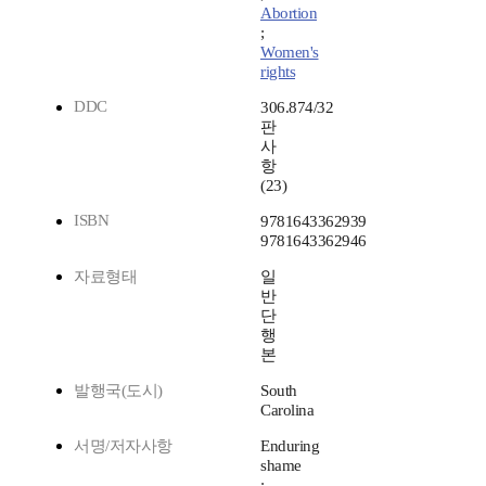
Abortion
;
Women's
rights
DDC
306.874/32
판
사
항
(23)
ISBN
9781643362939
9781643362946
자료형태
일
반
단
행
본
발행국(도시)
South
Carolina
서명/저자사항
Enduring
shame
: