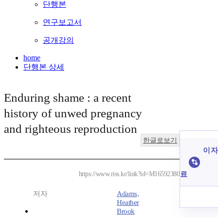
단행본
연구보고서
공개강의
home
단행본 상세
Enduring shame : a recent
history of unwed pregnancy
and righteous reproduction
한글로보기
이 자
료
https://www.riss.kr/link?id=M16592380
저자
Adams,
Heather
Brook