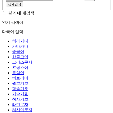
상세검색
결과 내 재검색
인기 검색어
다국어 입력
히라가나
가타카나
중국어
한글고어
그리스문자
프랑스어
독일어
히브리어
괄호기호
학술기호
기술기호
첨자기호
라틴문자
러시아문자