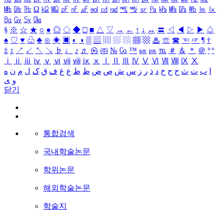
㎒
㎓
㎔
Ω
㏀
㏁
㎊
㎋
㎌
㏖
㏅
㎭
㎮
㎯
㏛
㎩
㎪
㎫
㎬
㏝
㏐
㏓
㏃
㏉
㏜
㏆
§
※
☆
★
○
●
◎
◇
◆
□
■
△
▽
→
←
↑
↓
↔
〓
◁
◀
▷
▶
♤
♠
♡
♥
♧
♣
⊙
◈
▣
◐
◑
▒
▤
▥
▨
▧
▦
▩
♨
☏
☎
☜
☞
¶
†
‡
↕
↗
↙
↖
↘
♭
♩
♪
♬
㉿
㈜
№
㏇
™
㏂
㏘
℡
＃
＆
＊
＠
ª
º
ⅰ
ⅱ
ⅲ
ⅳ
ⅴ
ⅵ
ⅶ
ⅷ
ⅸ
ⅹ
Ⅰ
Ⅱ
Ⅲ
Ⅳ
Ⅴ
Ⅵ
Ⅶ
Ⅷ
Ⅸ
Ⅹ
ا
ب
ت
ث
ج
ح
خ
د
ذ
ر
ز
س
ش
ص
ض
ط
ظ
ع
غ
ف
ق
ک
ل
م
ن
ه
و
ی
닫기
통합검색
국내학술논문
학위논문
해외학술논문
학술지