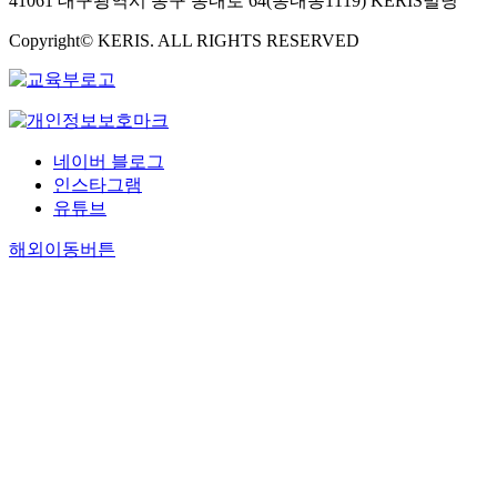
41061 대구광역시 동구 동내로 64(동내동1119) KERIS빌딩
Copyright© KERIS. ALL RIGHTS RESERVED
네이버 블로그
인스타그램
유튜브
해외이동버튼