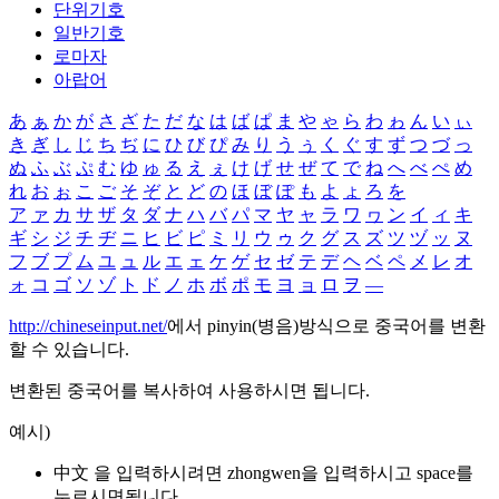
단위기호
일반기호
로마자
아랍어
あ
ぁ
か
が
さ
ざ
た
だ
な
は
ば
ぱ
ま
や
ゃ
ら
わ
ゎ
ん
い
ぃ
き
ぎ
し
じ
ち
ぢ
に
ひ
び
ぴ
み
り
う
ぅ
く
ぐ
す
ず
つ
づ
っ
ぬ
ふ
ぶ
ぷ
む
ゆ
ゅ
る
え
ぇ
け
げ
せ
ぜ
て
で
ね
へ
べ
ぺ
め
れ
お
ぉ
こ
ご
そ
ぞ
と
ど
の
ほ
ぼ
ぽ
も
よ
ょ
ろ
を
ア
ァ
カ
サ
ザ
タ
ダ
ナ
ハ
バ
パ
マ
ヤ
ャ
ラ
ワ
ヮ
ン
イ
ィ
キ
ギ
シ
ジ
チ
ヂ
ニ
ヒ
ビ
ピ
ミ
リ
ウ
ゥ
ク
グ
ス
ズ
ツ
ヅ
ッ
ヌ
フ
ブ
プ
ム
ユ
ュ
ル
エ
ェ
ケ
ゲ
セ
ゼ
テ
デ
ヘ
ベ
ペ
メ
レ
オ
ォ
コ
ゴ
ソ
ゾ
ト
ド
ノ
ホ
ボ
ポ
モ
ヨ
ョ
ロ
ヲ
―
http://chineseinput.net/
에서 pinyin(병음)방식으로 중국어를 변환
할 수 있습니다.
변환된 중국어를 복사하여 사용하시면 됩니다.
예시)
中文 을 입력하시려면
zhongwen
을 입력하시고 space를
누르시면됩니다.